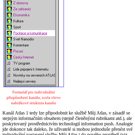
Formulář pro individuální
přizpůsobení kanálu, zcela vlevo
nabídkové struktura kanálu
Kanál Atlas 1 tedy lze připodobnit ke službě Můj Atlas, v zásadě se
stejným informačním obsahem (stejně členěnými rubrikami atd.), ale
poskytovaný prostřednictvím technologií information push. Analogie
jde dokonce tak daleko, že uživatelé si mohou jednoduše přenést své
individuální nastavení služby Můj Atlas i do nového prostředí (viz