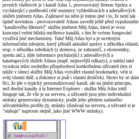
prvních vlaštovek je i kanál Atlas 1, provozovaný firmou Sprinx a
vycházející z podhoubí celé soustavy vyhledávacích a adresářových
služeb jménem Atlas. Zajímavé na něm je mimo jiné i to, že není tak
úplně novinkou - provozovatelé Atlasu zavedli ještě před vypuknutím
"kanálového šílenství" službu jménem Můj Atlas, která je svou
koncepcí velmi blízká myšlence kanálů, s tím že svému fungování
využívá jiné mechanismy. Také Můj Atlas byl a je uceleným
informačním zdrojem, který přináší aktuální zprávy z několika oblastí,
resp. v několika rubrikách (z domova, ze zahraničí, z ekonomiky,
sportu atd.), dále informace pocházející z adresářových a
katalogových služeb Atlasu (např. nejnovější odkazy), a nabízí také
vysokou míru osobního přizpůsobení konkrétnímu uživateli (ten si
může v rámci služby Můj Atlas vytvářet vlastní bookmarky, vést si
svůj vlastní diář, a dokonce si psát i vlastní deníček). Skoro by se dalo
říci, že jde o typický personalizovaný kanál, ale na jiném principu,
než dnešní kanály á la Internet Explorer - služba Můj Atlas totiž
funguje tak, že vše je na serveru, a uživateli jsou jeho individuální
stránky generovány dynamicky, podle jeho předem zadaného
uživatelského profilu (tj. stránky zůstávají na serveru, a uživatel si je
"stahuje" naprosto stejně, jako jiné WWW stránky).