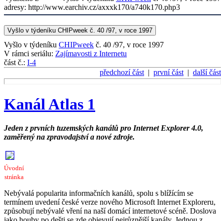
adresy: http://www.earchiv.cz/axxxk170/a740k170.php3
Vyšlo v týdeníku CHIPweek č. 40 /97, v roce 1997
Vyšlo v týdeníku
CHIPweek
č. 40 /97, v roce 1997
V rámci seriálu:
Zajímavosti z Internetu
část č.:
I-4
předchozí část
|
první část
|
další část
Kanál Atlas 1
Jeden z prvních tuzemských kanálů pro Internet Explorer 4.0,
zaměřený na zpravodajství a nové zdroje.
Úvodní
stránka
Nebývalá popularita informačních kanálů, spolu s blížícím se
termínem uvedení české verze nového Microsoft Internet Exploreru,
způsobují nebývalé vření na naší domácí internetové scéně. Doslova
jako houby po dešti se zde objevují nejrůznější kanály. Jednou z