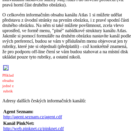
pravá horní část druhého obrázku).
O celkovém informačním obsahu kanálu Atlas 1 si můžete udělat
představu z úvodní stránky na prvním obrázku, i z pravé spodní části
druhého obrázku. Na něm si také můžete povšimnout, zcela vlevo
uprostřed, ve formě menu, "plné" nabídkové struktury kanálu Atlas.
Jakmile si pomocí formuláře na druhém obrázku nastavíte kanál podle
svých preferencí, budou se vám v příslušném menu objevovat jen ty
rubriky, které jste si objednali (předplatili) - což konkrétně znamená,
že pro podporu off-line čtení se vám budou stahovat a na místní disk
ukládat pouze tyto rubriky, a ostatní nikoli.
Příklad
obsahu
jedné z
rubrik
Adresy dalších českých informačních kanálů:
Agent Seznam:
http://agent.seznam.cz/agent.cdf
Kanál PinkNet:
http://web.pinknet.cz/pinknet.cdf