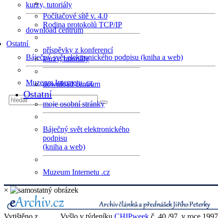
kurzy, tutoriály
Počítačové sítě v. 4.0
Rodina protokolů TCP/IP
download centrum
Ostatní
příspěvky z konferencí
Báječný svět elektronického podpisu (kniha a web)
kurzy, tutoriály
Muzeum Internetu .cz
download centrum
Ostatní
moje osobní stránky
Báječný svět elektronického
podpisu
(kniha a web)
Muzeum Internetu .cz
×
Vytištěno z
Vyšlo v týdeníku
CHIPweek
č. 40 /97, v roce 1997