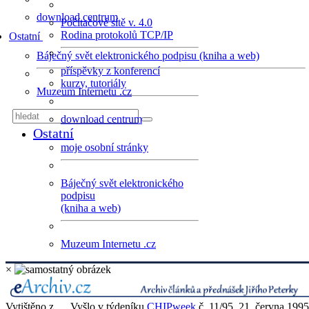
download centrum
Počítačové sítě v. 4.0
Rodina protokolů TCP/IP
Ostatní
Báječný svět elektronického podpisu (kniha a web)
příspěvky z konferencí
kurzy, tutoriály
Muzeum Internetu .cz
download centrum
Ostatní
moje osobní stránky
Báječný svět elektronického
podpisu
(kniha a web)
Muzeum Internetu .cz
×
Vytištěno z
Vyšlo v týdeníku
CHIPweek
č. 11/95, 21. června 1995