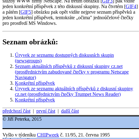
služby WWW firmy Netscape. Na třetím obrázku [
GIF3
] pak vidíte
jeden konkrétní příspěvek z této diskusní skupiny. Na čtvrtém [
GIF4
]
a pátém [
GIF5
] obrázku pak opět vidíte nejprve seznam příspěvků a
jeden konkrétní příspěvek, tentokráte „očima" jednoúčelové čtečky
pro prostředí MS Windows.
Seznam obrázků:
Úryvek ze seznamu dostupných diskusních skupin
(newsgroups)
Seznam aktuálních příspěvků z diskusní skupiny cz.net
(prostřednictvím zabudované čtečky v programu Netscape
Navigator)
Konkrétní příspěvek
Úryvek ze seznamu aktuálních příspěvků z diskusní skupiny
cz.net (prostřednictvím čtečky Trumpet News Reader)
Konkrétní příspěvek
předchozí část
|
první část
|
další část
© Jiří Peterka, 2015
Vyšlo v týdeníku
CHIPweek
č. 11/95, 21. června 1995