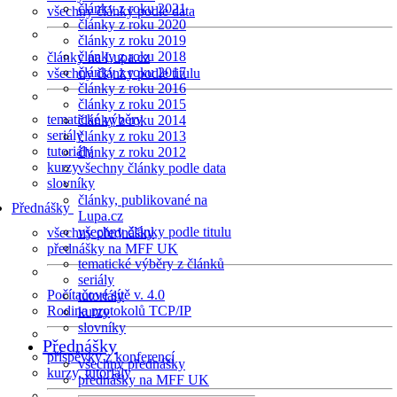
články z roku 2021
všechny články podle data
články z roku 2020
články z roku 2019
články z roku 2018
články na Lupa.cz
články z roku 2017
všechny články podle titulu
články z roku 2016
články z roku 2015
tematické výběry
články z roku 2014
seriály
články z roku 2013
tutoriály
články z roku 2012
kurzy
všechny články podle data
slovníky
články, publikované na
Přednášky
Lupa.cz
všechny články podle titulu
všechny přednášky
přednášky na MFF UK
tematické výběry z článků
seriály
Počítačové sítě v. 4.0
tutoriály
Rodina protokolů TCP/IP
kurzy
slovníky
Přednášky
příspěvky z konferencí
všechny přednášky
kurzy, tutoriály
přednášky na MFF UK