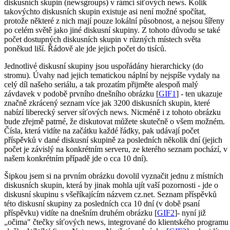
diskusních skupin (newsgroups) v rámci síťových news. Kolik
takovýchto diskusních skupin existuje asi není možné spočítat,
protože některé z nich mají pouze lokální působnost, a nejsou šířeny
po celém světě jako jiné diskusní skupiny. Z tohoto důvodu se také
počet dostupných diskusních skupin v různých místech světa
poněkud liší. Řádově ale jde jejich počet do tisíců.
Jednotlivé diskusní skupiny jsou uspořádány hierarchicky (do
stromu). Úvahy nad jejich tematickou náplní by nejspíše vydaly na
celý díl našeho seriálu, a tak prozatím přijměte alespoň malý
závdavek v podobě prvního dnešního obrázku [
GIF1
] - ten ukazuje
značně zkrácený seznam více jak 3200 diskusních skupin, které
nabízí liberecký server síťových news. Nicméně i z tohoto obrázku
bude zřejmě patrné, že diskutovat můžete skutečně o všem možném.
Čísla, která vidíte na začátku každé řádky, pak udávají počet
příspěvků v dané diskusní skupině za posledních několik dní (jejich
počet je závislý na konkrétním serveru, ze kterého seznam pochází, v
našem konkrétním případě jde o cca 10 dní).
Šipkou jsem si na prvním obrázku dovolil vyznačit jednu z místních
diskusních skupin, která by jinak mohla ujít vaší pozornosti - jde o
diskusní skupinu s všeříkajícím názvem cz.net. Seznam příspěvků
této diskusní skupiny za posledních cca 10 dní (v době psaní
příspěvku) vidíte na dnešním druhém obrázku [
GIF2
]- nyní již
„očima" čtečky síťových news, integrované do klientského programu