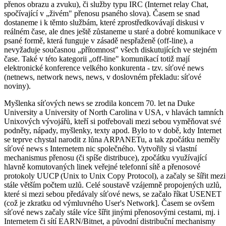
přenos obrazu a zvuku), či služby typu IRC (Internet relay Chat,
spočívající v „živém" přenosu psaného slova). Časem se snad
dostaneme i k těmto službám, které zprostředkovávají diskusi v
reálném čase, ale dnes ještě zůstaneme u staré a dobré komunikace v
psané formě, která funguje v zásadě nespřaženě (off-line), a
nevyžaduje současnou „přítomnost" všech diskutujících ve stejném
čase. Také v této kategorii „off-line" komunikací totiž mají
elektronické konference velkého konkurenta - tzv. síťové news
(netnews, network news, news, v doslovném překladu: síťové
noviny).
Myšlenka síťových news se zrodila koncem 70. let na Duke
University a University of North Carolina v USA, v hlavách tamních
Unixových vývojářů, kteří si potřebovali mezi sebou vyměňovat své
podněty, nápady, myšlenky, texty apod. Bylo to v době, kdy Internet
se teprve chystal narodit z lůna ARPANETu, a tak zpočátku neměly
síťové news s Internetem nic společného. Vytvořily si vlastní
mechanismus přenosu (či spíše distribuce), zpočátku využívající
hlavně komutovaných linek veřejné telefonní sítě a přenosové
protokoly UUCP (Unix to Unix Copy Protocol), a začaly se šířit mezi
stále větším počtem uzlů. Celé soustavě vzájemně propojených uzlů,
které si mezi sebou předávaly síťové news, se začalo říkat USENET
(což je zkratku od výmluvného User's Network]. Časem se ovšem
síťové news začaly stále více šířit jinými přenosovými cestami, mj. i
Internetem či sítí EARN/Bitnet, a původní distribuční mechanismy