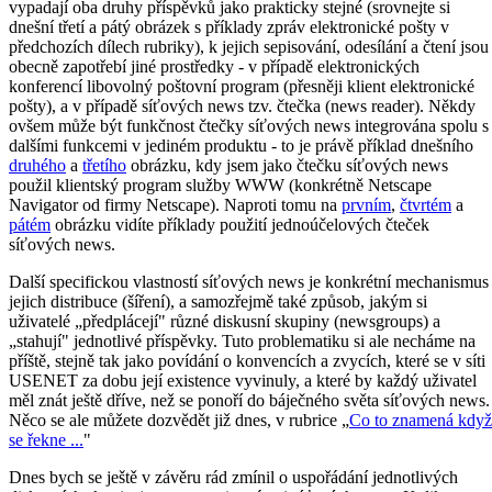
vypadají oba druhy příspěvků jako prakticky stejné (srovnejte si
dnešní třetí a pátý obrázek s příklady zpráv elektronické pošty v
předchozích dílech rubriky), k jejich sepisování, odesílání a čtení jsou
obecně zapotřebí jiné prostředky - v případě elektronických
konferencí libovolný poštovní program (přesněji klient elektronické
pošty), a v případě síťových news tzv. čtečka (news reader). Někdy
ovšem může být funkčnost čtečky síťových news integrována spolu s
dalšími funkcemi v jediném produktu - to je právě příklad dnešního
druhého
a
třetího
obrázku, kdy jsem jako čtečku síťových news
použil klientský program služby WWW (konkrétně Netscape
Navigator od firmy Netscape). Naproti tomu na
prvním
,
čtvrtém
a
pátém
obrázku vidíte příklady použití jednoúčelových čteček
síťových news.
Další specifickou vlastností síťových news je konkrétní mechanismus
jejich distribuce (šíření), a samozřejmě také způsob, jakým si
uživatelé „předplácejí" různé diskusní skupiny (newsgroups) a
„stahují" jednotlivé příspěvky. Tuto problematiku si ale necháme na
příště, stejně tak jako povídání o konvencích a zvycích, které se v síti
USENET za dobu její existence vyvinuly, a které by každý uživatel
měl znát ještě dříve, než se ponoří do báječného světa síťových news.
Něco se ale můžete dozvědět již dnes, v rubrice „
Co to znamená když
se řekne ...
"
Dnes bych se ještě v závěru rád zmínil o uspořádání jednotlivých