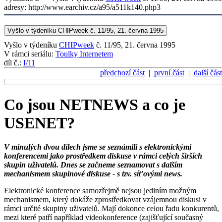
adresy: http://www.earchiv.cz/a95/a511k140.php3
Vyšlo v týdeníku CHIPweek č. 11/95, 21. června 1995
Vyšlo v týdeníku
CHIPweek
č. 11/95, 21. června 1995
V rámci seriálu:
Toulky Internetem
díl č.:
I/11
předchozí část
|
první část
|
další část
Co jsou NETNEWS a co je
USENET?
V minulých dvou dílech jsme se seznámili s elektronickými
konferencemi jako prostředkem diskuse v rámci celých širších
skupin uživatelů. Dnes se začneme seznamovat s dalším
mechanismem skupinové diskuse - s tzv. síťovými news.
Elektronické konference samozřejmě nejsou jediním možným
mechanismem, který dokáže zprostředkovat vzájemnou diskusi v
rámci určité skupiny uživatelů. Mají dokonce celou řadu konkurentů,
mezi které patří například videokonference (zajišťující současný