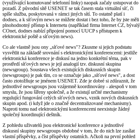
(využívající komutované telefonní linky) naopak začaly ustupovat do
pozadí. Z původní sítě USENET se tak časem stala virtuální síť, či
spíše služba, poskytovaná v rámci jiných sítí. To ostatně platí i
dodnes, a k síťovým news se můžete dostat i bez toho, že by jste měli
plnohodnotný přístup k Internetu (například firma Internet CZ, bývalý
COnet, dodnes nabízí připojení pomocí UUCP s přístupem k
elektronické poště a síťovým news).
Co ale vlastně jsou ony „síťové news"? Zkusme si jejich podstatu
vysvětlit na základě srovnání s elektronickými konferencemi: jestliže
elektronická konference je diskusí na jedno konkrétní téma, pak v
prostředí síťových news je její analogií tzv. diskusní skupina
(newsgroup). Soustava všech existujících diskusních skupin
(newsgroups) je pak tím, co se označuje jako „síťové news", a dost
často ztotožňuje se jménem USENET. Zde je dobré si zdůraznit, že
jednotlivé newsgroups jsou vzájemně koordinovány - alespoň v tom
smyslu, že jsou šířeny společně, a že existují určité mechanismy
regulující fungování celých síťových news, vznik nových diskusních
skupin apod. (i když jde o značně decentralizované mechanismy).
Naproti tomu nad elektronickými konferencemi neexistuje žádný
společný koordinující deštník.
Z pohledu uživatelů jsou elektronické konference a jednotlivé
diskusní skupiny newsgroups obdobné v tom, že do nich lze zasílat
vlastní příspěvky, a číst příspěvky ostatních. Ačkoli na první pohled