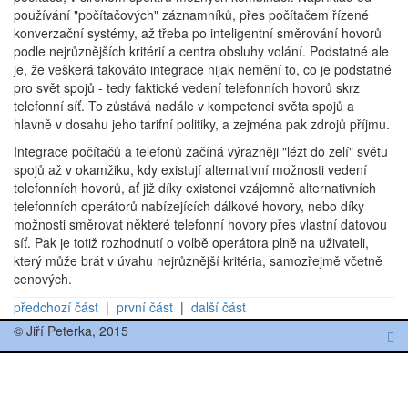
používání "počítačových" záznamníků, přes počítačem řízené
konverzační systémy, až třeba po inteligentní směrování hovorů
podle nejrůznějších kritérií a centra obsluhy volání. Podstatné ale
je, že veškerá takováto integrace nijak nemění to, co je podstatné
pro svět spojů - tedy faktické vedení telefonních hovorů skrz
telefonní síť. To zůstává nadále v kompetenci světa spojů a
hlavně v dosahu jeho tarifní politiky, a zejména pak zdrojů příjmu.
Integrace počítačů a telefonů začíná výrazněji "lézt do zelí" světu
spojů až v okamžiku, kdy existují alternativní možnosti vedení
telefonních hovorů, ať již díky existenci vzájemně alternativních
telefonních operátorů nabízejících dálkové hovory, nebo díky
možnosti směrovat některé telefonní hovory přes vlastní datovou
síť. Pak je totiž rozhodnutí o volbě operátora plně na uživateli,
který může brát v úvahu nejrůznější kritéria, samozřejmě včetně
cenových.
předchozí část
|
první část
|
další část
© Jiří Peterka, 2015