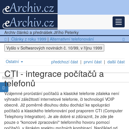
Rozba
Nejnovější články
Archiv článků a přednášek Jiřího Peterky
Další články
|
Články z roku 1999
|
Alternativní telefonování
Vyšlo v Softwarových novinách č. 10/99, v říjnu 1999
Přednášky
Ostatní
předchozí část
|
první část
|
další část
CTI - integrace počítačů a
telefonů
Vzájemné prorůstání počítačů a klasické telefonie zdaleka není
výhradní záležitostí internetové telefonie, či technologií VOIP
obecně. Již poměrně dlouhou dobu dochází ke spolupráci
počítačů a klasického telefonování pod praporem CTI (Computer
Telephony Integration). Je ale dobré si zdůraznit, že zde jde
pouze o "koncové zpracování" telefonního hovoru pomocí
počítačů, v širokém spektru možných kombinací. Například od