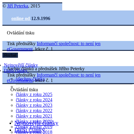
©
Jiří Peterka
, 2015
online od
12.9.1996
Ovládání tisku
Tisk přednášky
Informančí společnost: to není jen
eGovernment
, lekce č. 1
Rozbal
Nejnovější články
Archiv článků a přednášek Jiřího Peterky
Další články
Tisk přednášky
Informančí společnost: to není jen
všechny články
eGovernment
, lekce č. 1
Ovládání tisku
články z roku 2025
články z roku 2024
články z roku 2023
články z roku 2022
články z roku 2021
články z roku 2020
Nejnovější články
články z roku 2019
Další články
články z roku 2018