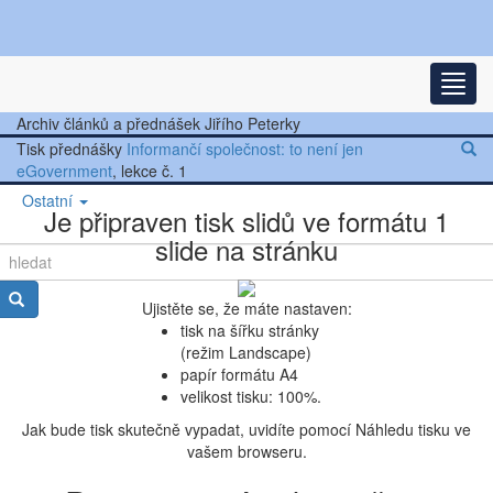
Nejnovější články
Rozba
Další články
Archiv článků a přednášek Jiřího Peterky
Tisk přednášky
Informančí společnost: to není jen
Přednášky
eGovernment
, lekce č. 1
Ostatní
Je připraven tisk slidů ve formátu 1
slide na stránku
Ujistěte se, že máte nastaven:
tisk na šířku stránky
(režim Landscape)
papír formátu A4
velikost tisku: 100%.
Jak bude tisk skutečně vypadat, uvidíte pomocí Náhledu tisku ve
vašem browseru.