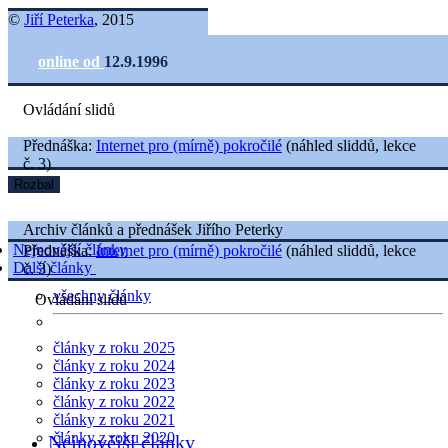
©
Jiří Peterka
, 2015
online od
12.9.1996
Ovládání slidů
Přednáška:
Internet pro (mírně) pokročilé
(náhled sliddů, lekce
č. 3)
Rozbal
Archiv článků a přednášek Jiřího Peterky
Nejnovější články
Přednáška:
Internet pro (mírně) pokročilé
(náhled sliddů, lekce
Další články
č. 3)
všechny články
Ovládání slidů
články z roku 2025
články z roku 2024
články z roku 2023
články z roku 2022
články z roku 2021
články z roku 2020
Nejnovější články