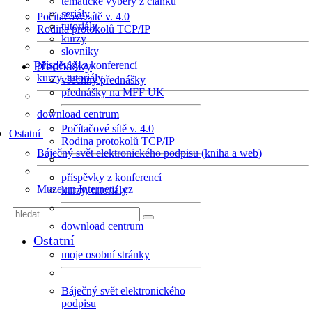
tematické výběry z článků
seriály
Počítačové sítě v. 4.0
tutoriály
Rodina protokolů TCP/IP
kurzy
slovníky
Přednášky
příspěvky z konferencí
kurzy, tutoriály
všechny přednášky
přednášky na MFF UK
download centrum
Počítačové sítě v. 4.0
Ostatní
Rodina protokolů TCP/IP
Báječný svět elektronického podpisu (kniha a web)
příspěvky z konferencí
Muzeum Internetu .cz
kurzy, tutoriály
download centrum
Ostatní
moje osobní stránky
Báječný svět elektronického
podpisu