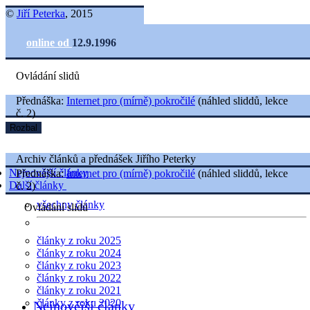
©
Jiří Peterka
, 2015
online od
12.9.1996
Ovládání slidů
Přednáška:
Internet pro (mírně) pokročilé
(náhled sliddů, lekce
č. 2)
Rozbal
Archiv článků a přednášek Jiřího Peterky
Nejnovější články
Přednáška:
Internet pro (mírně) pokročilé
(náhled sliddů, lekce
Další články
č. 2)
všechny články
Ovládání slidů
články z roku 2025
články z roku 2024
články z roku 2023
články z roku 2022
články z roku 2021
články z roku 2020
Nejnovější články