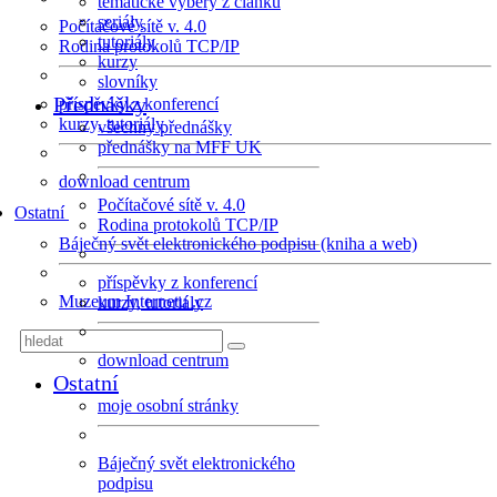
tematické výběry z článků
seriály
Počítačové sítě v. 4.0
tutoriály
Rodina protokolů TCP/IP
kurzy
slovníky
Přednášky
příspěvky z konferencí
kurzy, tutoriály
všechny přednášky
přednášky na MFF UK
download centrum
Počítačové sítě v. 4.0
Ostatní
Rodina protokolů TCP/IP
Báječný svět elektronického podpisu (kniha a web)
příspěvky z konferencí
Muzeum Internetu .cz
kurzy, tutoriály
download centrum
Ostatní
moje osobní stránky
Báječný svět elektronického
podpisu