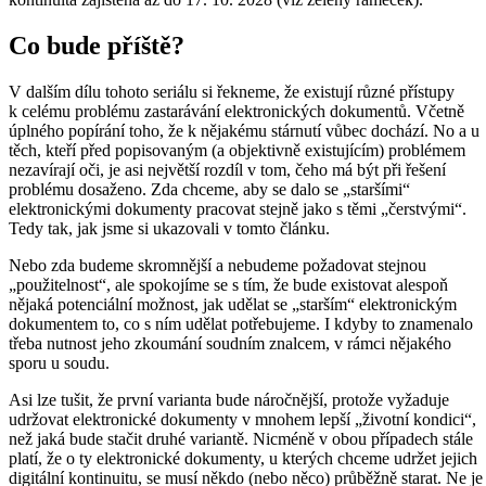
Co bude příště?
V dalším dílu tohoto seriálu si řekneme, že existují různé přístupy
k celému problému zastarávání elektronických dokumentů. Včetně
úplného popírání toho, že k nějakému stárnutí vůbec dochází. No a u
těch, kteří před popisovaným (a objektivně existujícím) problémem
nezavírají oči, je asi největší rozdíl v tom, čeho má být při řešení
problému dosaženo. Zda chceme, aby se dalo se „staršími“
elektronickými dokumenty pracovat stejně jako s těmi „čerstvými“.
Tedy tak, jak jsme si ukazovali v tomto článku.
Nebo zda budeme skromnější a nebudeme požadovat stejnou
„použitelnost“, ale spokojíme se s tím, že bude existovat alespoň
nějaká potenciální možnost, jak udělat se „starším“ elektronickým
dokumentem to, co s ním udělat potřebujeme. I kdyby to znamenalo
třeba nutnost jeho zkoumání soudním znalcem, v rámci nějakého
sporu u soudu.
Asi lze tušit, že první varianta bude náročnější, protože vyžaduje
udržovat elektronické dokumenty v mnohem lepší „životní kondici“,
než jaká bude stačit druhé variantě. Nicméně v obou případech stále
platí, že o ty elektronické dokumenty, u kterých chceme udržet jejich
digitální kontinuitu, se musí někdo (nebo něco) průběžně starat. Ne je