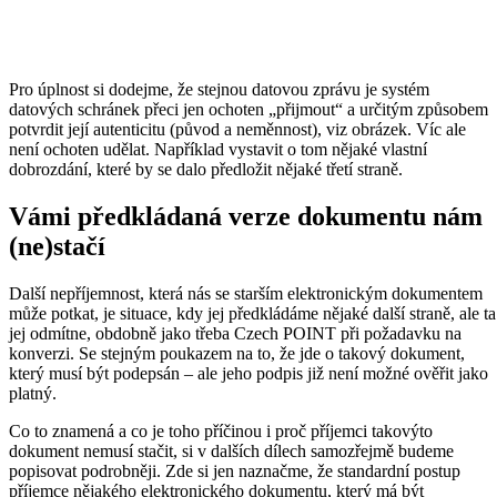
Pro úplnost si dodejme, že stejnou datovou zprávu je systém
datových schránek přeci jen ochoten „přijmout“ a určitým způsobem
potvrdit její autenticitu (původ a neměnnost), viz obrázek. Víc ale
není ochoten udělat. Například vystavit o tom nějaké vlastní
dobrozdání, které by se dalo předložit nějaké třetí straně.
Vámi předkládaná verze dokumentu nám
(ne)stačí
Další nepříjemnost, která nás se starším elektronickým dokumentem
může potkat, je situace, kdy jej předkládáme nějaké další straně, ale ta
jej odmítne, obdobně jako třeba Czech POINT při požadavku na
konverzi. Se stejným poukazem na to, že jde o takový dokument,
který musí být podepsán – ale jeho podpis již není možné ověřit jako
platný.
Co to znamená a co je toho příčinou i proč příjemci takovýto
dokument nemusí stačit, si v dalších dílech samozřejmě budeme
popisovat podrobněji. Zde si jen naznačme, že standardní postup
příjemce nějakého elektronického dokumentu, který má být