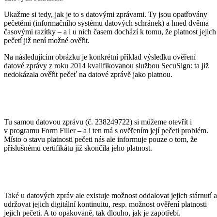
Ukažme si tedy, jak je to s datovými zprávami. Ty jsou opatřovány
pečetěmi (informačního systému datových schránek) a hned dvěma
časovými razítky – a i u nich časem dochází k tomu, že platnost jejich
pečetí již není možné ověřit.
Na následujícím obrázku je konkrétní příklad výsledku ověření
datové zprávy z roku 2014 kvalifikovanou službou SecuSign: ta již
nedokázala ověřit pečeť na datové zprávě jako platnou.
Tu samou datovou zprávu (č. 238249722) si můžeme otevřít i
v programu Form Filler – a i ten má s ověřením její pečeti problém.
Místo o stavu platnosti pečeti nás ale informuje pouze o tom, že
příslušnému certifikátu již skončila jeho platnost.
Také u datových zpráv ale existuje možnost oddalovat jejich stárnutí a
udržovat jejich digitální kontinuitu, resp. možnost ověření platnosti
jejich pečeti. A to opakovaně, tak dlouho, jak je zapotřebí.