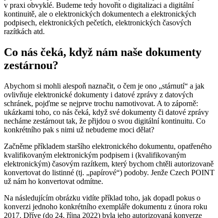
v praxi obvyklé. Budeme tedy hovořit o digitalizaci a digitální
kontinuitě, ale o elektronických dokumentech a elektronických
podpisech, elektronických pečetích, elektronických časových
razítkách atd.
Co nás čeká, když nám naše dokumenty
zestárnou?
Abychom si mohli alespoň naznačit, o čem je ono „stárnutí“ a jak
ovlivňuje elektronické dokumenty i datové zprávy z datových
schránek, pojďme se nejprve trochu namotivovat. A to záporně:
ukázkami toho, co nás čeká, když své dokumenty či datové zprávy
necháme zestárnout tak, že přijdou o svou digitální kontinuitu. Co
konkrétního pak s nimi už nebudeme moci dělat?
Začněme příkladem staršího elektronického dokumentu, opatřeného
kvalifikovaným elektronickým podpisem i (kvalifikovaným
elektronickým) časovým razítkem, který bychom chtěli autorizovaně
konvertovat do listinné (tj. „papírové“) podoby. Jenže Czech POINT
už nám ho konvertovat odmítne.
Na následujícím obrázku vidíte příklad toho, jak dopadl pokus o
konverzi jednoho konkrétního exempláře dokumentu z února roku
2017. Dříve (do 24. října 2022) byla jeho autorizovaná konverze