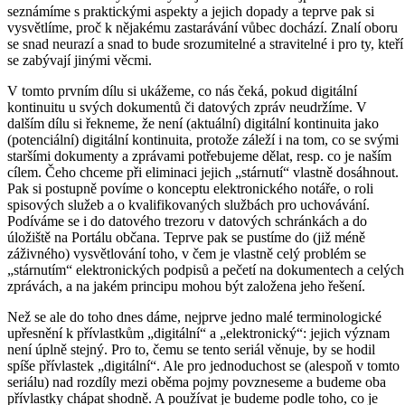
seznámíme s praktickými aspekty a jejich dopady a teprve pak si
vysvětlíme, proč k nějakému zastarávání vůbec dochází. Znalí oboru
se snad neurazí a snad to bude srozumitelné a stravitelné i pro ty, kteří
se zabývají jinými věcmi.
V tomto prvním dílu si ukážeme, co nás čeká, pokud digitální
kontinuitu u svých dokumentů či datových zpráv neudržíme. V
dalším dílu si řekneme, že není (aktuální) digitální kontinuita jako
(potenciální) digitální kontinuita, protože záleží i na tom, co se svými
staršími dokumenty a zprávami potřebujeme dělat, resp. co je naším
cílem. Čeho chceme při eliminaci jejich „stárnutí“ vlastně dosáhnout.
Pak si postupně povíme o konceptu elektronického notáře, o roli
spisových služeb a o kvalifikovaných službách pro uchovávání.
Podíváme se i do datového trezoru v datových schránkách a do
úložiště na Portálu občana. Teprve pak se pustíme do (již méně
záživného) vysvětlování toho, v čem je vlastně celý problém se
„stárnutím“ elektronických podpisů a pečetí na dokumentech a celých
zprávách, a na jakém principu mohou být založena jeho řešení.
Než se ale do toho dnes dáme, nejprve jedno malé terminologické
upřesnění k přívlastkům „digitální“ a „elektronický“: jejich význam
není úplně stejný. Pro to, čemu se tento seriál věnuje, by se hodil
spíše přívlastek „digitální“. Ale pro jednoduchost se (alespoň v tomto
seriálu) nad rozdíly mezi oběma pojmy povzneseme a budeme oba
přívlastky chápat shodně. A používat je budeme podle toho, co je