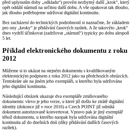
před uplynutím doby „odkladu“) provést nezbytný další „krok“, který
opět oddálí stárnutí na určitou další dobu. A vše opakovat tak dlouho,
jak dlouho potřebujeme udržovat digitální kontinuitu.
Bez zacházení do technických podrobností si naznačme, že základem
pro ony „kroky“ je přidávání časových razítek. A že takovýto „krok“
dnes vydrží účinkovat (zadržovat „stárnutí“) typicky po dobu alespoň
5 let.
Příklad elektronického dokumentu z roku
2012
Můžeme si to ukázat na stejném dokumentu s kvalifikovaným
elektronickým podpisem z roku 2012 jako na předchozích obrázcích.
Tentokráte ale na jiném jeho exempláři, u kterého byla udržována
jeho digitální kontinuita.
Následující obrázek ukazuje dva exempláře zmiňovaného
dokumentu: vlevo je jeho verze, u které již došlo ke ztrátě digitální
identity (dokonce již v roce 2016) a Czech POINT již odmítá
dokument autorizovaně konvertovat. Vpravo pak je jiný exemplář
téhož dokumentu, u kterého naopak byla udržována digitální
kontinuita až do dnešních dnů (díky přidávání dalších časových
razítek).