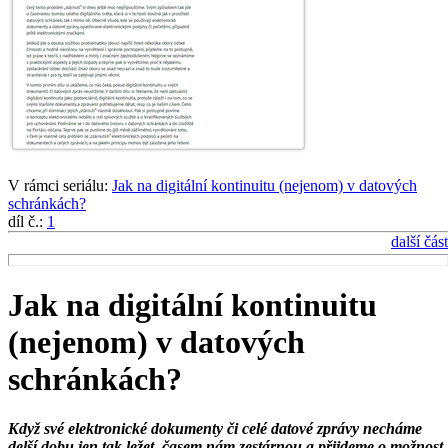
V rámci seriálu:
Jak na digitální kontinuitu (nejenom) v datových
schránkách?
díl č.:
1
další část
Jak na digitální kontinuitu
(nejenom) v datových
schránkách?
Když své elektronické dokumenty či celé datové zprávy necháme
delší dobu jen tak ležet, časem nám zestárnou a přijdeme o možnost