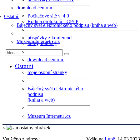
download centrum
Počítačové sítě v. 4.0
Ostatní
Rodina protokolů TCP/IP
Báječný svět elektronického podpisu (kniha a web)
příspěvky z konferencí
Muzeum Internetu .cz
kurzy, tutoriály
download centrum
Ostatní
moje osobní stránky
Báječný svět elektronického
podpisu
(kniha a web)
Muzeum Internetu .cz
×
Vytištěno z adresy:
Vyšlo na
Lupě
, 14.03.2023