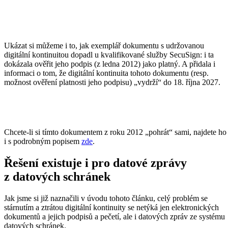
Ukázat si můžeme i to, jak exemplář dokumentu s udržovanou
digitální kontinuitou dopadl u kvalifikované služby SecuSign: i ta
dokázala ověřit jeho podpis (z ledna 2012) jako platný. A přidala i
informaci o tom, že digitální kontinuita tohoto dokumentu (resp.
možnost ověření platnosti jeho podpisu) „vydrží“ do 18. října 2027.
Chcete-li si tímto dokumentem z roku 2012 „pohrát“ sami, najdete ho
i s podrobným popisem
zde
.
Řešení existuje i pro datové zprávy
z datových schránek
Jak jsme si již naznačili v úvodu tohoto článku, celý problém se
stárnutím a ztrátou digitální kontinuity se netýká jen elektronických
dokumentů a jejich podpisů a pečetí, ale i datových zpráv ze systému
datových schránek.