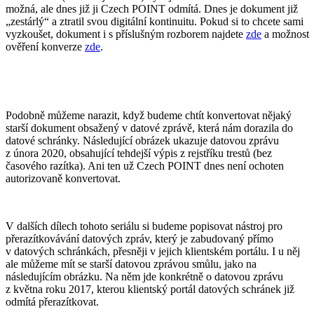
možná, ale dnes již ji Czech POINT odmítá. Dnes je dokument již
„zestárlý“ a ztratil svou digitální kontinuitu. Pokud si to chcete sami
vyzkoušet, dokument i s příslušným rozborem najdete
zde
a možnost
ověření konverze
zde
.
Podobně můžeme narazit, když budeme chtít konvertovat nějaký
starší dokument obsažený v datové zprávě, která nám dorazila do
datové schránky. Následující obrázek ukazuje datovou zprávu
z února 2020, obsahující tehdejší výpis z rejstříku trestů (bez
časového razítka). Ani ten už Czech POINT dnes není ochoten
autorizovaně konvertovat.
V dalších dílech tohoto seriálu si budeme popisovat nástroj pro
přerazítkovávání datových zpráv, který je zabudovaný přímo
v datových schránkách, přesněji v jejich klientském portálu. I u něj
ale můžeme mít se starší datovou zprávou smůlu, jako na
následujícím obrázku. Na něm jde konkrétně o datovou zprávu
z května roku 2017, kterou klientský portál datových schránek již
odmítá přerazítkovat.