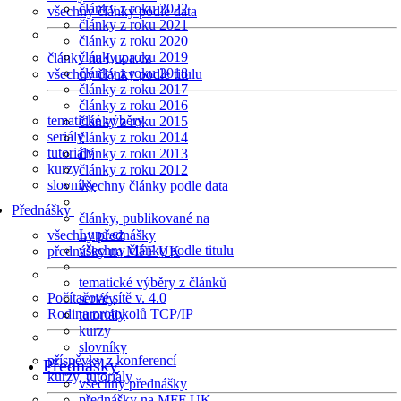
články z roku 2022
všechny články podle data
články z roku 2021
články z roku 2020
články z roku 2019
články na Lupa.cz
články z roku 2018
všechny články podle titulu
články z roku 2017
články z roku 2016
tematické výběry
články z roku 2015
seriály
články z roku 2014
tutoriály
články z roku 2013
kurzy
články z roku 2012
slovníky
všechny články podle data
Přednášky
články, publikované na
Lupa.cz
všechny přednášky
všechny články podle titulu
přednášky na MFF UK
tematické výběry z článků
Počítačové sítě v. 4.0
seriály
Rodina protokolů TCP/IP
tutoriály
kurzy
slovníky
příspěvky z konferencí
Přednášky
kurzy, tutoriály
všechny přednášky
přednášky na MFF UK