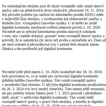
Na následujícím obrázku jsou tři různé exempláře stále stejné datové
zprávy jako na předchozích dvou obrázcích, přenesené 19. 11. 2014.
Její původní podobu (po načtení do klientského portálu ISDS) vidíte
v nejlevější části obrázku, s vyobrazením její elektronické značky a
druhého (tzv. výstupního) časového razítka. U ní došlo ke ztrátě
digitální kontinuity (možnosti ověření platnosti pečeti) 2. 10. 2020.
Nicméně ani to nebrání klientskému portálu datových schránek
v tom, aby i nadále dokázal „poznat“ tento exemplář datové zprávy a
potvrdit, že je autentická (že skrze něj prošla a nezměnila se). Dnes už
ale není ochoten ji přerazítkovat (viz v pořadí třetí obrázek tohoto
článku) a tím prodloužit její digitální kontinuitu.
Nicméně ještě před datem 2. 10. 2020, konkrétně dne 18. 10. 2018,
bylo provedeno to, co je nutné pro zachování digitální kontinuity
(přidání dalšího časového razítka). Tím vznikl exemplář zprávy
v prostřední části obrázku. U něj byla digitální kontinuita prodloužena
do 26. 3. 2024 (viz levý modrý rámeček). Toto datum ještě nenastalo,
ale pro potřeby tohoto článku jsem 7. 2. 2023 provedl s předstihem
další „krok“ v udržování digitální kontinuity. Tím vznikl další
exemplář datové zprávy, v pravé části obrázku, u kterého je digitální
kontinuita zajištěna až do 17. 10. 2028 (viz zelený rámeček).