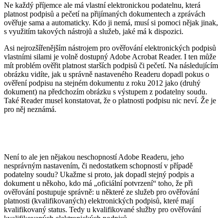
Ne každý příjemce ale má vlastní elektronickou podatelnu, která
platnost podpisů a pečetí na přijímaných dokumentech a zprávách
ověřuje sama a automaticky. Kdo ji nemá, musí si pomoci nějak jinak,
s využitím takových nástrojů a služeb, jaké má k dispozici.
Asi nejrozšířenějším nástrojem pro ověřování elektronických podpisů
vlastními silami je volně dostupný Adobe Acrobat Reader. I ten může
mít problém ověřit platnost starších podpisů či pečetí. Na následujícím
obrázku vidíte, jak u správně nastaveného Readeru dopadl pokus o
ověření podpisu na stejném dokumentu z roku 2012 jako (druhý
dokument) na předchozím obrázku s výstupem z podatelny soudu.
Také Reader musel konstatovat, že o platnosti podpisu nic neví. Že je
pro něj neznámá.
Není to ale jen nějakou neschopností Adobe Readeru, jeho
nesprávným nastavením, či nedostatkem schopností v případě
podatelny soudu? Ukažme si proto, jak dopadl stejný podpis a
dokument u někoho, kdo má „oficiální potvrzení“ toho, že při
ověřování postupuje správně: u některé ze služeb pro ověřování
platnosti (kvalifikovaných) elektronických podpisů, které mají
kvalifikovaný status. Tedy u kvalifikované služby pro ověřování