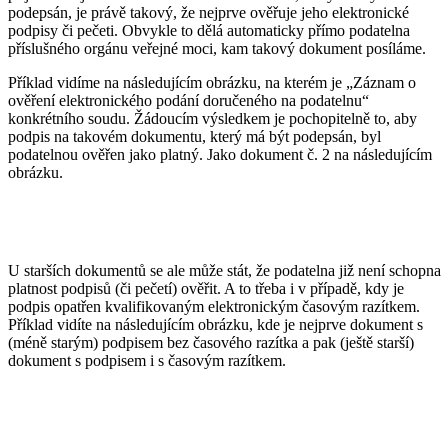
podepsán, je právě takový, že nejprve ověřuje jeho elektronické
podpisy či pečeti. Obvykle to dělá automaticky přímo podatelna
příslušného orgánu veřejné moci, kam takový dokument posíláme.
Příklad vidíme na následujícím obrázku, na kterém je „Záznam o
ověření elektronického podání doručeného na podatelnu“
konkrétního soudu. Žádoucím výsledkem je pochopitelně to, aby
podpis na takovém dokumentu, který má být podepsán, byl
podatelnou ověřen jako platný. Jako dokument č. 2 na následujícím
obrázku.
U starších dokumentů se ale může stát, že podatelna již není schopna
platnost podpisů (či pečetí) ověřit. A to třeba i v případě, kdy je
podpis opatřen kvalifikovaným elektronickým časovým razítkem.
Příklad vidíte na následujícím obrázku, kde je nejprve dokument s
(méně starým) podpisem bez časového razítka a pak (ještě starší)
dokument s podpisem i s časovým razítkem.