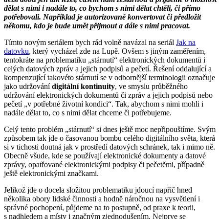
dělat s nimi i nadále to, co bychom s nimi dělat chtěli, či přímo
potřebovali. Například je autorizovaně konvertovat či předložit
někomu, kdo je bude umět přijmout a dále s nimi pracovat.
Tímto novým seriálem bych rád volně navázal na seriál
Jak na
datovku
, který vycházel zde na Lupě. Ovšem s jiným zaměřením,
tentokráte na problematiku „stárnutí“ elektronických dokumentů i
celých datových zpráv a jejich podpisů a pečetí. Řešení oddalující a
kompenzující takovéto stárnutí se v odbornější terminologii označuje
jako udržování
digitální kontinuity
, ve smyslu průběžného
udržování elektronických dokumentů či zpráv a jejich podpisů nebo
pečetí „v potřebné životní kondici“. Tak, abychom s nimi mohli i
nadále dělat to, co s nimi dělat chceme či potřebujeme.
Celý tento problém „stárnutí“ si dnes ještě moc nepřipouštíme. Svým
způsobem tak jde o časovanou bombu celého digitálního světa, která
si v tichosti doutná jak v prostředí datových schránek, tak i mimo ně.
Obecně všude, kde se používají elektronické dokumenty a datové
zprávy, opatřované elektronickými podpisy či pečetěmi, případně
ještě elektronickými značkami.
Jelikož jde o docela složitou problematiku jdoucí napříč hned
několika obory lidské činnosti a hodně náročnou na vysvětlení i
správné pochopení, půjdeme na to postupně, od praxe k teorii,
s nadhledem a místy i značným zjednodušením. Nejprve se