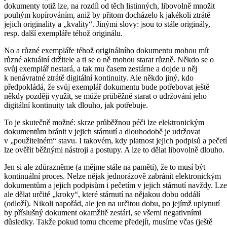
dokumenty totiž lze, na rozdíl od těch listinných, libovolně množit
pouhým kopírováním, aniž by přitom docházelo k jakékoli ztrátě
jejich originality a „kvality“. Jinými slovy: jsou to stále originály,
resp. další exempláře téhož originálu.
No a různé exempláře téhož originálního dokumentu mohou mít
různé aktuální držitele a ti se o ně mohou starat různě. Někdo se o
svůj exemplář nestará, a tak mu časem zestárne a dojde u něj
k nenávratné ztrátě digitální kontinuity. Ale někdo jiný, kdo
předpokládá, že svůj exemplář dokumentu bude potřebovat ještě
někdy později využít, se může průběžně starat o udržování jeho
digitální kontinuity tak dlouho, jak potřebuje.
To je skutečně možné: skrze průběžnou péči lze elektronickým
dokumentům bránit v jejich stárnutí a dlouhodobě je udržovat
v „použitelném“ stavu. I takovém, kdy platnost jejich podpisů a pečetí
lze ověřit běžnými nástroji a postupy. A lze to dělat libovolně dlouho.
Jen si ale zdůrazněme (a mějme stále na paměti), že to musí být
kontinuální proces. Nelze nějak jednorázově zabránit elektronickým
dokumentům a jejich podpisům i pečetím v jejich stárnutí navždy. Lze
ale dělat určité „kroky“, které stárnutí na nějakou dobu oddálí
(odloží). Nikoli napořád, ale jen na určitou dobu, po jejímž uplynutí
by příslušný dokument okamžitě zestárl, se všemi negativními
důsledky. Takže pokud tomu chceme předejít, musíme včas (ještě