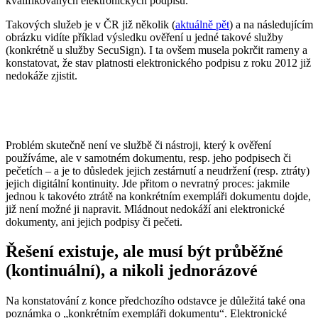
kvalifikovaných elektronických podpisů.
Takových služeb je v ČR již několik (
aktuálně pět
) a na následujícím
obrázku vidíte příklad výsledku ověření u jedné takové služby
(konkrétně u služby SecuSign). I ta ovšem musela pokrčit rameny a
konstatovat, že stav platnosti elektronického podpisu z roku 2012 již
nedokáže zjistit.
Problém skutečně není ve službě či nástroji, který k ověření
používáme, ale v samotném dokumentu, resp. jeho podpisech či
pečetích – a je to důsledek jejich zestárnutí a neudržení (resp. ztráty)
jejich digitální kontinuity. Jde přitom o nevratný proces: jakmile
jednou k takovéto ztrátě na konkrétním exempláři dokumentu dojde,
již není možné ji napravit. Mládnout nedokáží ani elektronické
dokumenty, ani jejich podpisy či pečeti.
Řešení existuje, ale musí být průběžné
(kontinuální), a nikoli jednorázové
Na konstatování z konce předchozího odstavce je důležitá také ona
poznámka o „konkrétním exempláři dokumentu“. Elektronické