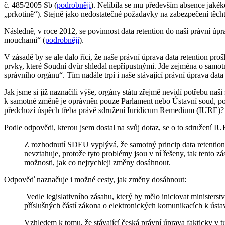
č. 485/2005 Sb (
podrobněji
). Nelíbila se mu především absence jakéko
„prkotině“). Stejně jako nedostatečné požadavky na zabezpečení těchto
Následně, v roce 2012, se povinnost data retention do naší právní úp
mouchami“ (
podrobněji
).
V zásadě by se ale dalo říci, že naše právní úprava data retention pro
prvky, které Soudní dvůr shledal nepřípustnými. Jde zejména o samotn
správního orgánu“. Tím nadále trpí i naše stávající právní úprava data 
Jak jsme si již naznačili výše, orgány státu zřejmě nevidí potřebu naš
k samotné změně je oprávněn pouze Parlament nebo Ústavní soud, pod
předchozí úspěch třeba právě sdružení Iuridicum Remedium (IURE)?
Podle odpovědi, kterou jsem dostal na svůj dotaz, se o to sdružení I
Z rozhodnutí SDEU vyplývá, že samotný princip data retention,
nevztahuje, protože tyto problémy jsou v ní řešeny, tak tento 
možnosti, jak co nejrychleji změny dosáhnout.
Odpověď naznačuje i možné cesty, jak změny dosáhnout:
Vedle legislativního zásahu, který by mělo iniciovat ministerst
příslušných částí zákona o elektronických komunikacích k ústavn
Vzhledem k tomu, že stávající česká právní úprava fakticky v tut