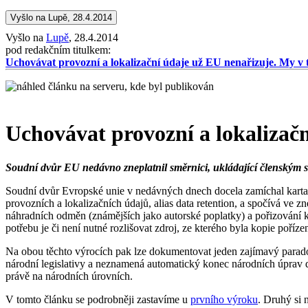
Vyšlo na Lupě, 28.4.2014
Vyšlo na
Lupě
, 28.4.2014
pod redakčním titulkem:
Uchovávat provozní a lokalizační údaje už EU nenařizuje. My v
Uchovávat provozní a lokalizač
Soudní dvůr EU nedávno zneplatnil směrnici, ukládající členským s
Soudní dvůr Evropské unie v nedávných dnech docela zamíchal karta
provozních a lokalizačních údajů, alias data retention, a spočívá ve z
náhradních odměn (známějších jako autorské poplatky) a pořizování kop
potřebu je či není nutné rozlišovat zdroj, ze kterého byla kopie poříze
Na obou těchto výrocích pak lze dokumentovat jeden zajímavý parado
národní legislativy a neznamená automatický konec národních úprav dat
právě na národních úrovních.
V tomto článku se podrobněji zastavíme u
prvního výroku
. Druhý si 