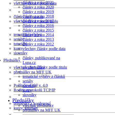
články z roku 2021
všechny články podle data
články z roku 2020
články z roku 2019
články z roku 2018
články na Lupa.cz
články z roku 2017
všechny články podle titulu
články z roku 2016
články z roku 2015
tematické výběry
články z roku 2014
seriály
články z roku 2013
tutoriály
články z roku 2012
kurzy
všechny články podle data
slovníky
články, publikované na
Přednášky
Lupa.cz
všechny články podle titulu
všechny přednášky
přednášky na MFF UK
tematické výběry z článků
seriály
Počítačové sítě v. 4.0
tutoriály
Rodina protokolů TCP/IP
kurzy
slovníky
Přednášky
příspěvky z konferencí
všechny přednášky
kurzy, tutoriály
přednášky na MFF UK