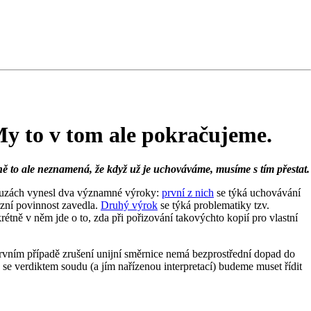
My to v tom ale pokračujeme.
ě to ale neznamená, že když už je uchováváme, musíme s tím přestat.
kauzách vynesl dva významné výroky:
první z nich
se týká uchovávání
erzní povinnost zavedla.
Druhý výrok
se týká problematiky tzv.
étně v něm jde o to, zda při pořizování takovýchto kopií pro vlastní
rvním případě zrušení unijní směrnice nemá bezprostřední dopad do
 se verdiktem soudu (a jím nařízenou interpretací) budeme muset řídit