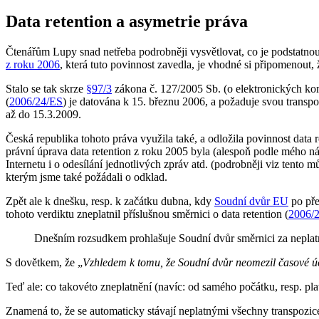
Data retention a asymetrie práva
Čtenářům Lupy snad netřeba podrobněji vysvětlovat, co je podstatno
z roku 2006
, která tuto povinnost zavedla, je vhodné si připomenout, 
Stalo se tak skrze
§97/3
zákona č. 127/2005 Sb. (o elektronických komu
(
2006/24/ES
) je datována k 15. březnu 2006, a požaduje svou transpoz
až do 15.3.2009.
Česká republika tohoto práva využila také, a odložila povinnost data r
právní úprava data retention z roku 2005 byla (alespoň podle mého ná
Internetu i o odesílání jednotlivých zpráv atd. (podrobněji viz tento m
kterým jsme také požádali o odklad.
Zpět ale k dnešku, resp. k začátku dubna, kdy
Soudní dvůr EU
po př
tohoto verdiktu zneplatnil příslušnou směrnici o data retention (
2006/
Dnešním rozsudkem prohlašuje Soudní dvůr směrnici za nepla
S dovětkem, že „
Vzhledem k tomu, že Soudní dvůr neomezil časové úči
Teď ale: co takovéto zneplatnění (navíc: od samého počátku, resp. pla
Znamená to, že se automaticky stávají neplatnými všechny transpozice