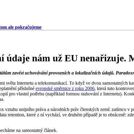
 tom ale pokračujeme
ní údaje nám už EU nenařizuje. 
tátům zavést uchovávání provozních a lokalizačních údajů. Paradoxn
mi světa Internetu a telekomunikací. To když ve dvou samostatných 
neplatnění příslušné
evropské směrnice z roku 2006
, která tuto kontrov
ií pro vlastní potřebu (například formou stahování z Internetu). Konkr
na.
x vztahu unijního práva a národních práv členských zemí: zatímco v p
a retention, které z ní vychází, ve druhém případě je to obráceně: zde
necháme na samostatný článek.