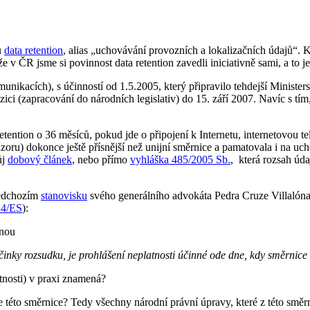
u
data retention
, alias „uchovávání provozních a lokalizačních údajů“. 
že v ČR jsme si povinnost data retention zavedli iniciativně sami, a to 
nikacích), s účinností od 1.5.2005, který připravilo tehdejší Minister
ici (zapracování do národních legislativ) do 15. září 2007. Navíc s tím
etention o 36 měsíců, pokud jde o připojení k Internetu, internetovou te
zoru) dokonce ještě přísnější než unijní směrnice a pamatovala i na uch
ůj
dobový článek
, nebo přímo
vyhláška 485/2005 Sb.
, která rozsah úda
edchozím
stanovisku
svého generálního advokáta Pedra Cruze Villalóna
24/ES
):
tnou
nky rozsudku, je prohlášení neplatnosti účinné ode dne, kdy směrnice v
tnosti) v praxi znamená?
 této směrnice? Tedy všechny národní právní úpravy, které z této směrn