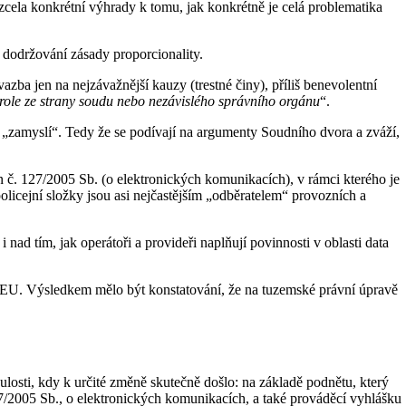
l zcela konkrétní výhrady k tomu, jak konkrétně je celá problematika
dodržování zásady proporcionality.
zba jen na nejzávažnější kauzy (trestné činy), příliš benevolentní
role ze strany soudu nebo nezávislého správního orgánu
“.
ň „zamyslí“. Tedy že se podívají na argumenty Soudního dvora a zváží,
 č. 127/2005 Sb. (o elektronických komunikacích), v rámci kterého je
olicejní složky jsou asi nejčastějším „odběratelem“ provozních a
ad tím, jak operátoři a provideři naplňují povinnosti v oblasti data
ra EU. Výsledkem mělo být konstatování, že na tuzemské právní úpravě
inulosti, kdy k určité změně skutečně došlo: na základě podnětu, který
27/2005 Sb., o elektronických komunikacích, a také prováděcí vyhlášku