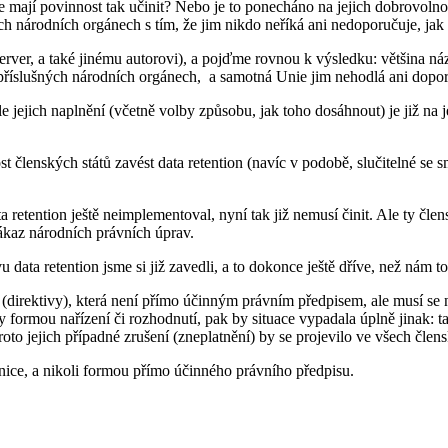
mají povinnost tak učinit? Nebo je to ponecháno na jejich dobrovolnosti,
ých národních orgánech s tím, že jim nikdo neříká ani nedoporučuje, jak
ý server, a také jinému autorovi), a pojďme rovnou k výsledku: většina 
 příslušných národních orgánech, a samotná Unie jim nehodlá ani doporu
le jejich naplnění (včetně volby způsobu, jak toho dosáhnout) je již na
 členských států zavést data retention (navíc v podobě, slučitelné se s
retention ještě neimplementoval, nyní tak již nemusí činit. Ale ty člensk
zákaz národních právních úprav.
data retention jsme si již zavedli, a to dokonce ještě dříve, než nám to
irektivy), která není přímo účinným právním předpisem, ale musí se n
 formou nařízení či rozhodnutí, pak by situace vypadala úplně jinak: t
roto jejich případné zrušení (zneplatnění) by se projevilo ve všech člen
nice, a nikoli formou přímo účinného právního předpisu.