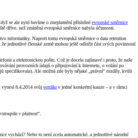
Když se ale nyní bavíme o zneplatnění příslušné
evropské směrnice
ještě dříve, než zmíněná evropská směrnice nabyla účinnosti.
stvo informatiky. Naproti tomu evropská směrnice o data retention
, že jednotlivé členské země mohou ještě odložit část svých povinností
lefonii a elektronickou poštu. Což je docela zajímavé i proto, že naše
ovávání provozních údajů o připojování k Internetu, o volání po
jů specifikovala). Ale možná zde byly nějaké „právní“ rozdíly, kvůli
 vynesl 8.4.2014 svůj
verdikt
v jedné konkrétní kauze – a v rámci
stoupila v platnost
“.
ice vychází? Nebo to není zcela automatické, a jednotlivé národní