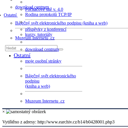
download centrum
Počítačové sítě v. 4.0
Rodina protokolů TCP/IP
Ostatní
Báječný svět elektronického podpisu (kniha a web)
příspěvky z konferencí
kurzy, tutoriály
Muzeum Internetu .cz
download centrum
Ostatní
moje osobní stránky
Báječný svět elektronického
podpisu
(kniha a web)
Muzeum Internetu .cz
×
Vytištěno z adresy: http://www.earchiv.cz/b14/b0428001.php3