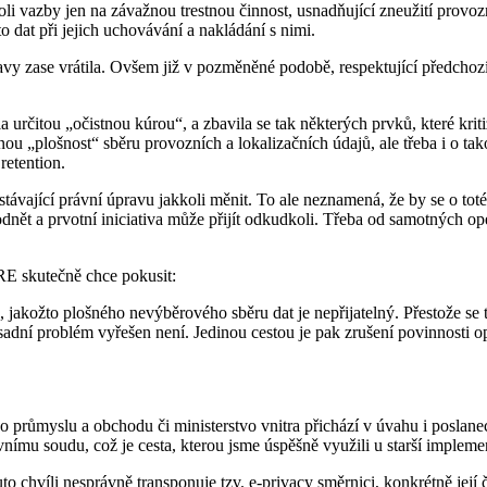
li vazby jen na závažnou trestnou činnost, usnadňující zneužití provoz
 dat při jejich uchovávání a nakládání s nimi.
ravy zase vrátila. Ovšem již v pozměněné podobě, respektující předchoz
šla určitou „očistnou kúrou“, a zbavila se tak některých prvků, které kr
ou „plošnost“ sběru provozních a lokalizačních údajů, ale třeba i o ta
retention.
i stávající právní úpravu jakkoli měnit. To ale neznamená, že by se o to
nět a prvotní iniciativa může přijít odkudkoli. Třeba od samotných o
URE skutečně chce pokusit:
 jakožto plošného nevýběrového sběru dat je nepřijatelný. Přestože se 
zásadní problém vyřešen není. Jedinou cestou je pak zrušení povinnosti
vo průmyslu a obchodu či ministerstvo vnitra přichází v úvahu i poslan
ímu soudu, což je cesta, kterou jsme úspěšně využili u starší implement
o chvíli nesprávně transponuje tzv. e-privacy směrnici, konkrétně její č