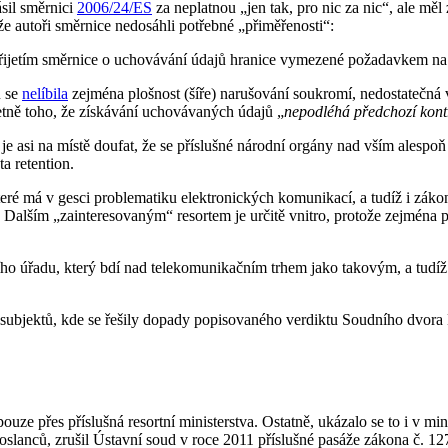
sil směrnici
2006/24/ES
za neplatnou „jen tak, pro nic za nic“, ale mě
 že autoři směrnice nedosáhli potřebné „přiměřenosti“:
přijetím směrnice o uchovávání údajů hranice vymezené požadavkem na 
u se
nelíbila
zejména plošnost (šíře) narušování soukromí, nedostatečná va
etně toho, že získávání uchovávaných údajů „
nepodléhá předchozí kont
e asi na místě doufat, že se příslušné národní orgány nad vším alespo
ta retention.
é má v gesci problematiku elektronických komunikací, a tudíž i zákon
. Dalším „zainteresovaným“ resortem je určitě vnitro, protože zejména p
 úřadu, který bdí nad telekomunikačním trhem jako takovým, a tudíž i n
tří subjektů, kde se řešily dopady popisovaného verdiktu Soudního dvo
pouze přes příslušná resortní ministerstva. Ostatně, ukázalo se to i v m
poslanců, zrušil Ústavní soud v roce 2011 příslušné pasáže zákona č. 1