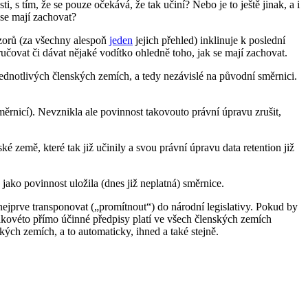
 s tím, že se pouze očekává, že tak učiní? Nebo je to ještě jinak, a i
 se mají zachovat?
názorů (za všechny alespoň
jeden
jejich přehled) inklinuje k poslední
čovat či dávat nějaké vodítko ohledně toho, jak se mají zachovat.
 jednotlivých členských zemích, a tedy nezávislé na původní směrnici.
měrnicí). Nevznikla ale povinnost takovouto právní úpravu zrušit,
é země, které tak již učinily a svou právní úpravu data retention již
 jako povinnost uložila (dnes již neplatná) směrnice.
ejprve transponovat („promítnout“) do národní legislativy. Pokud by
akovéto přímo účinné předpisy platí ve všech členských zemích
ských zemích, a to automaticky, ihned a také stejně.