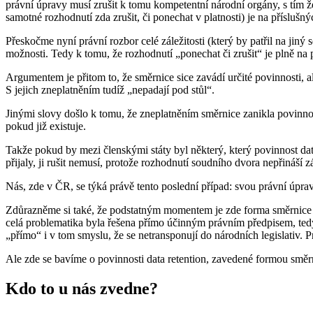
právní úpravy musí zrušit k tomu kompetentní národní orgány, s tím že 
samotné rozhodnutí zda zrušit, či ponechat v platnosti) je na příslušn
Přeskočme nyní právní rozbor celé záležitosti (který by patřil na jin
možnosti. Tedy k tomu, že rozhodnutí „ponechat či zrušit“ je plně na
Argumentem je přitom to, že směrnice sice zavádí určité povinnosti, a
S jejich zneplatněním tudíž „nepadají pod stůl“.
Jinými slovy došlo k tomu, že zneplatněním směrnice zanikla povinnost
pokud již existuje.
Takže pokud by mezi členskými státy byl některý, který povinnost data 
přijaly, ji rušit nemusí, protože rozhodnutí soudního dvora nepřináší 
Nás, zde v ČR, se týká právě tento poslední případ: svou právní úpravu 
Zdůrazněme si také, že podstatným momentem je zde forma směrnice (d
celá problematika byla řešena přímo účinným právním předpisem, tedy
„přímo“ i v tom smyslu, že se netransponují do národních legislativ. P
Ale zde se bavíme o povinnosti data retention, zavedené formou směr
Kdo to u nás zvedne?