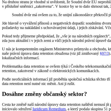
Na druhou stranu je vhodné si uvědomit, že Soudní dvůr EU neprohlá
v příslušné směrnici „zakotvena“. V kostce by se to dalo shrnout tak,
Soudní dvůr má ovšem za to, že unijní zákonodárce překročil 
Jde hlavně o vyvážení přínosů a negativních dopadů: soudnímu dvor
požadavky na nakládání s uchovávanými údaji, i jejich získávání. Vč
Pokud tedy přijmeme předpoklad, že „vše je na národních orgánech“, j
zda jsou aktuální i v jejich zemi a vůči jejich národní právní úpravě da
U nás je kompetentním orgánem Ministerstvo průmyslu a obchodu, kter
naše právní úprava data retention obsažena (viz již zmiňovaný
§97/3
)
lokalizačních informací.
Problematika data retention se ovšem týká i Českého telekomunikačního
retention, zakotvené v zákoně o elektronických komunikacích.
Podle neoficiálních informací již proběhla společná schůzka těchto 
data retention není nutné nic měnit. Ani ji rušit.
Dosáhne změny občanský sektor?
Cesta ke změně naší národní úpravy data retention naštěstí nemusí jít 
iniciovalo sdružení
Iuridicum Remedium
, a který podala skupina 51 