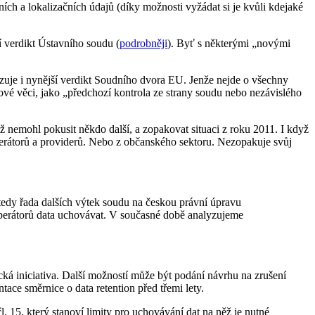
ních a lokalizačních údajů (díky možnosti vyžádat si je kvůli kdejaké
í verdikt Ústavního soudu (
podrobněji
). Byť s některými „novými
itizuje i nynější verdikt Soudního dvora EU. Jenže nejde o všechny
kové věci, jako „předchozí kontrola ze strany soudu nebo nezávislého
též nemohl pokusit někdo další, a zopakovat situaci z roku 2011. I když
perátorů a providerů. Nebo z občanského sektoru. Nezopakuje svůj
tedy řada dalších výtek soudu na českou právní úpravu
 operátorů data uchovávat. V současné době analyzujeme
ecká iniciativa. Další možností může být podání návrhu na zrušení
ace směrnice o data retention před třemi lety.
l. 15, který stanoví limity pro uchovávání dat na něž je nutné