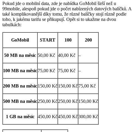
Pokud jde o mobilní data, zde je nabídka GoMobil širší než u
99mobile, alespoň pokud jde o počet nabízených datových balíčků. A
také komplikovanější díky tomu, že různé balíčky stojí různě podle
toho, k jakému tarifu se přikupují. Opět si to ukažme na dvou
tabulkách:
GoMobil
START
100
200
50 MB na měsíc
50,00 Kč
40,00 Kč
–
100 MB na měsíc
75,00 Kč
75,00 Kč
–
200 MB na měsíc
150,00 Kč
150,00 Kč
75,00 Kč
500 MB na měsíc
250,00 Kč
250,00 Kč
150,00 Kč
1 GB na měsíc
450,00 Kč
450,00 Kč
300,00 Kč