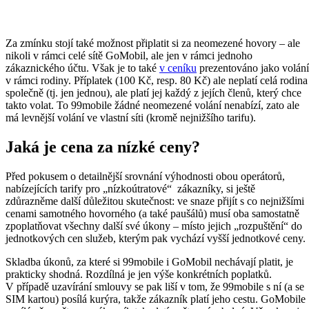
Za zmínku stojí také možnost připlatit si za neomezené hovory – ale
nikoli v rámci celé sítě GoMobil, ale jen v rámci jednoho
zákaznického účtu. Však je to také
v ceníku
prezentováno jako volání
v rámci rodiny. Příplatek (100 Kč, resp. 80 Kč) ale neplatí celá rodina
společně (tj. jen jednou), ale platí jej každý z jejích členů, který chce
takto volat. To 99mobile žádné neomezené volání nenabízí, zato ale
má levnější volání ve vlastní síti (kromě nejnižšího tarifu).
Jaká je cena za nízké ceny?
Před pokusem o detailnější srovnání výhodnosti obou operátorů,
nabízejících tarify pro „nízkoútratové“ zákazníky, si ještě
zdůrazněme další důležitou skutečnost: ve snaze přijít s co nejnižšími
cenami samotného hovorného (a také paušálů) musí oba samostatně
zpoplatňovat všechny další své úkony – místo jejich „rozpuštění“ do
jednotkových cen služeb, kterým pak vychází vyšší jednotkové ceny.
Skladba úkonů, za které si 99mobile i GoMobil nechávají platit, je
prakticky shodná. Rozdílná je jen výše konkrétních poplatků.
V případě uzavírání smlouvy se pak liší v tom, že 99mobile s ní (a se
SIM kartou) posílá kurýra, takže zákazník platí jeho cestu. GoMobile