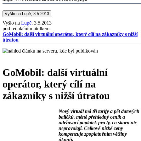
Vyšlo na Lupě, 3.5.2013
Vyšlo na
Lupě
, 3.5.2013
pod redakčním titulkem:
GoMobil: další virtuální operátor, který cílí na zákazníky s nižší
útratou
GoMobil: další virtuální
operátor, který cílí na
zákazníky s nižší útratou
Nový virtuál má tři tarify a pět datových
balíčků, méně přehledný ceník a
udržovací poplatek pro ty, co skoro nic
neprovolají. Celkově nízké ceny
kompenzuje zpoplatněním většiny
úkonů.