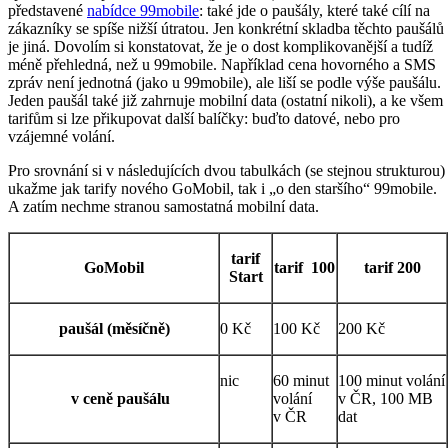
představené
nabídce 99mobile
: také jde o paušály, které také cílí na
zákazníky se spíše nižší útratou. Jen konkrétní skladba těchto paušálů
je jiná. Dovolím si konstatovat, že je o dost komplikovanější a tudíž
méně přehledná, než u 99mobile. Například cena hovorného a SMS
zpráv není jednotná (jako u 99mobile), ale liší se podle výše paušálu.
Jeden paušál také již zahrnuje mobilní data (ostatní nikoli), a ke všem
tarifům si lze přikupovat další balíčky: buďto datové, nebo pro
vzájemné volání.
Pro srovnání si v následujících dvou tabulkách (se stejnou strukturou)
ukažme jak tarify nového GoMobil, tak i „o den staršího“ 99mobile.
A zatím nechme stranou samostatná mobilní data.
tarif
GoMobil
tarif 100
tarif 200
Start
paušál (měsíčně)
0 Kč
100 Kč
200 Kč
nic
60 minut
100 minut volání
v ceně paušálu
volání
v ČR, 100 MB
v ČR
dat