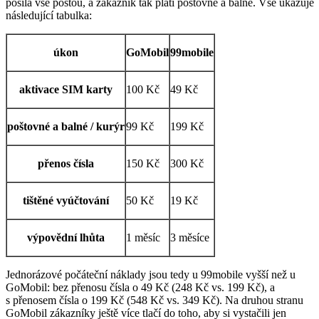
posílá vše poštou, a zákazník tak platí poštovné a balné. Vše ukazuje
následující tabulka:
úkon
GoMobil
99mobile
aktivace SIM karty
100 Kč
49 Kč
poštovné a balné / kurýr
99 Kč
199 Kč
přenos čísla
150 Kč
300 Kč
tištěné vyúčtování
50 Kč
19 Kč
výpovědní lhůta
1 měsíc
3 měsíce
Jednorázové počáteční náklady jsou tedy u 99mobile vyšší než u
GoMobil: bez přenosu čísla o 49 Kč (248 Kč vs. 199 Kč), a
s přenosem čísla o 199 Kč (548 Kč vs. 349 Kč). Na druhou stranu
GoMobil zákazníky ještě více tlačí do toho, aby si vystačili jen