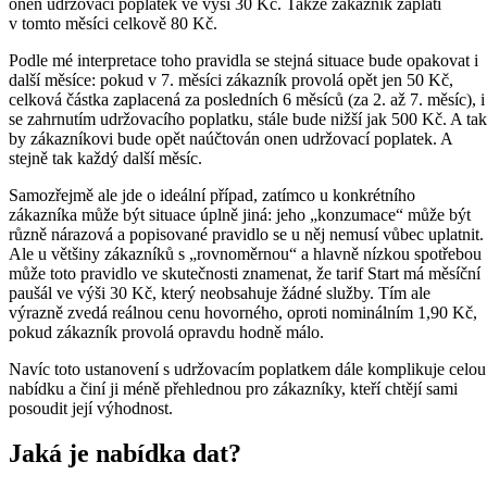
onen udržovací poplatek ve výši 30 Kč. Takže zákazník zaplatí
v tomto měsíci celkově 80 Kč.
Podle mé interpretace toho pravidla se stejná situace bude opakovat i
další měsíce: pokud v 7. měsíci zákazník provolá opět jen 50 Kč,
celková částka zaplacená za posledních 6 měsíců (za 2. až 7. měsíc), i
se zahrnutím udržovacího poplatku, stále bude nižší jak 500 Kč. A tak
by zákazníkovi bude opět naúčtován onen udržovací poplatek. A
stejně tak každý další měsíc.
Samozřejmě ale jde o ideální případ, zatímco u konkrétního
zákazníka může být situace úplně jiná: jeho „konzumace“ může být
různě nárazová a popisované pravidlo se u něj nemusí vůbec uplatnit.
Ale u většiny zákazníků s „rovnoměrnou“ a hlavně nízkou spotřebou
může toto pravidlo ve skutečnosti znamenat, že tarif Start má měsíční
paušál ve výši 30 Kč, který neobsahuje žádné služby. Tím ale
výrazně zvedá reálnou cenu hovorného, oproti nominálním 1,90 Kč,
pokud zákazník provolá opravdu hodně málo.
Navíc toto ustanovení s udržovacím poplatkem dále komplikuje celou
nabídku a činí ji méně přehlednou pro zákazníky, kteří chtějí sami
posoudit její výhodnost.
Jaká je nabídka dat?