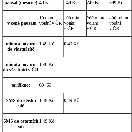
paušál (měsíčně)
49 Kč
149 Kč
249 Kč
399 Kč
10 minut
100 minut
200 minut
400 minut
v ceně paušálu
volání v ČR
volání
volání
volání
v ČR
v ČR
v ČR
minuta hovoru
1,49 Kč
0,49 Kč
do vlastní sítě
minuta hovoru
1,49 Kč
do všech sítí v ČR
tarifikace
60+60
SMS do vlastní
1,49 Kč
0,49 Kč
sítě
SMS do ostatních
1,49 Kč
sítí