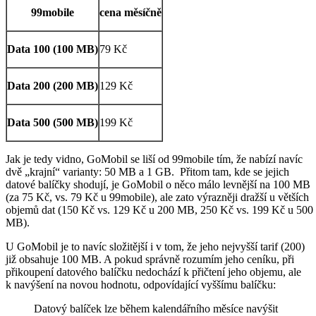
99mobile
cena měsíčně
Data 100 (100 MB)
79 Kč
Data 200 (200 MB)
129 Kč
Data 500 (500 MB)
199 Kč
Jak je tedy vidno, GoMobil se liší od 99mobile tím, že nabízí navíc
dvě „krajní“ varianty: 50 MB a 1 GB. Přitom tam, kde se jejich
datové balíčky shodují, je GoMobil o něco málo levnější na 100 MB
(za 75 Kč, vs. 79 Kč u 99mobile), ale zato výrazněji dražší u větších
objemů dat (150 Kč vs. 129 Kč u 200 MB, 250 Kč vs. 199 Kč u 500
MB).
U GoMobil je to navíc složitější i v tom, že jeho nejvyšší tarif (200)
již obsahuje 100 MB. A pokud správně rozumím jeho ceníku, při
přikoupení datového balíčku nedochází k přičtení jeho objemu, ale
k navýšení na novou hodnotu, odpovídající vyššímu balíčku:
Datový balíček lze během kalendářního měsíce navýšit