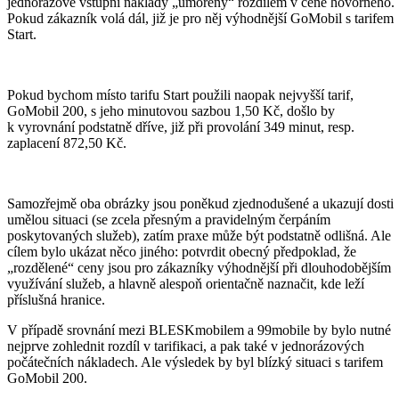
jednorázové vstupní náklady „umořeny“ rozdílem v ceně hovorného.
Pokud zákazník volá dál, již je pro něj výhodnější GoMobil s tarifem
Start.
Pokud bychom místo tarifu Start použili naopak nejvyšší tarif,
GoMobil 200, s jeho minutovou sazbou 1,50 Kč, došlo by
k vyrovnání podstatně dříve, již při provolání 349 minut, resp.
zaplacení 872,50 Kč.
Samozřejmě oba obrázky jsou poněkud zjednodušené a ukazují dosti
umělou situaci (se zcela přesným a pravidelným čerpáním
poskytovaných služeb), zatím praxe může být podstatně odlišná. Ale
cílem bylo ukázat něco jiného: potvrdit obecný předpoklad, že
„rozdělené“ ceny jsou pro zákazníky výhodnější při dlouhodobějším
využívání služeb, a hlavně alespoň orientačně naznačit, kde leží
příslušná hranice.
V případě srovnání mezi BLESKmobilem a 99mobile by bylo nutné
nejprve zohlednit rozdíl v tarifikaci, a pak také v jednorázových
počátečních nákladech. Ale výsledek by byl blízký situaci s tarifem
GoMobil 200.