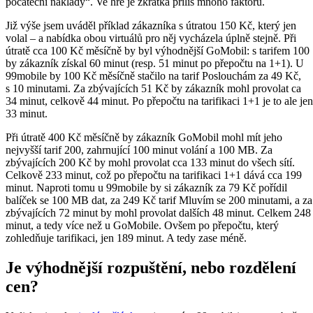
počáteční náklady“. Ve hře je zkrátka příliš mnoho faktorů.
Již výše jsem uváděl příklad zákazníka s útratou 150 Kč, který jen
volal – a nabídka obou virtuálů pro něj vycházela úplně stejně. Při
útratě cca 100 Kč měsíčně by byl výhodnější GoMobil: s tarifem 100
by zákazník získal 60 minut (resp. 51 minut po přepočtu na 1+1). U
99mobile by 100 Kč měsíčně stačilo na tarif Poslouchám za 49 Kč,
s 10 minutami. Za zbývajících 51 Kč by zákazník mohl provolat ca
34 minut, celkově 44 minut. Po přepočtu na tarifikaci 1+1 je to ale jen
33 minut.
Při útratě 400 Kč měsíčně by zákazník GoMobil mohl mít jeho
nejvyšší tarif 200, zahrnující 100 minut volání a 100 MB. Za
zbývajících 200 Kč by mohl provolat cca 133 minut do všech sítí.
Celkově 233 minut, což po přepočtu na tarifikaci 1+1 dává cca 199
minut. Naproti tomu u 99mobile by si zákazník za 79 Kč pořídil
balíček se 100 MB dat, za 249 Kč tarif Mluvím se 200 minutami, a za
zbývajících 72 minut by mohl provolat dalších 48 minut. Celkem 248
minut, a tedy více než u GoMobile. Ovšem po přepočtu, který
zohledňuje tarifikaci, jen 189 minut. A tedy zase méně.
Je výhodnější rozpuštění, nebo rozdělení
cen?