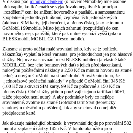
V diskusi pod
minulým článkem
(o novém 99mobile) mne osobně
překvapilo, kolik čtenářů se vyjadřovalo negativně k principu
„rozdělení“ cen: ke snížení hovorného a paušálů, a samostatnému
zpoplatnění jednotlivých úkonů, zejména těch jednorázových
(aktivace SIM karty, její doručení, a přenos čísla), jako je tomu u
GoMobil i 99mobile. Místo jejich zahrnutí (rozpuštění) do cen
hovorného, resp. paušálů, které pak nutně vychází vyšší (jako u
BLESKmobil, MOBIL.CZ i Tesco mobile).
Zkusme si proto udělat malé srovnání toho, kdy se (z pohledu
zákazníka) vyplatí ta která varianta, pro jednoduchost jen pro hlasové
služby. Nejprve na srovnání mezi BLESKmobilem (a vlastně také
MOBIL.CZ, bez jeho bonusových dat) s jejich předplacenkami,
nulovými počátečními náklady a 2,50 Kč za minutu hovoru na straně
jedné, a novým GoMobil na straně druhé. S uvážením toho, že
„jednorázové počáteční náklady“ v případě GoMobil činí 345 Kč
(100 Kč za aktivaci SIM karty, 99 Kč za poštovné a 150 Kč za
přenos čísla). Obě služby přitom používají stejnou tarifikaci 60+1,
takže přepočet není nutný. A aby podmínky byly co nejlépe
srovnatelné, zvolme na straně GoMobil tarif Start (teoreticky
s nulovým měsíčním paušálem), tak aby se choval co nejblíže
předplacené kartě.
Jak ukazuje následující obrázek, k vyrovnání dojde po provolání 582
minut a zaplacení částky 1455 Kč. V tomto okamžiku jsou