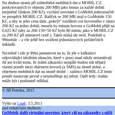
Na druhou stranu při zohlednění mobilních dat u MOBIL.CZ,
poskytovaných (v objemu 200 MB) jako bonus za každé dobití
(nejméně částkou 200 Kč), vychází srovnání s GoMobil jednoznačně
ve prospěch MOBIL.CZ. Balíček se 200 MB stojí u GoMobile 150
Kč, a aby se jeho cena dala „pokrýt“ rozdílem cen hovorného v rámci
200 Kč za jedno dobití, musela by minuta hovoru u GoMobil přijít na
0,625 Kč (aby za 200-150=50 Kč bylo 80 minut, jako u MOBIL.CZ
za 200 Kč při minutové ceně ). Takto nízká ale není. Podobně u
99mobile – a vše ještě bez uvážení jednorázových počátečních
nákladů.
Nicméně i zde je třeba pamatovat na to, že jde o kalkulace
odpovídající ideálním situacím, které v praxi snad nikdy nenastávají.
Již jen kvůli tomu, že reální zákazníci nejspíše budou mít nějaký
vlastní poměr mezi objemem hovorů (a SMS) na straně jedné, a
objemem mobilních dat na straně druhé – zatímco MOBIL.CZ tento
poměr nastavuje pevně a neumožňuje jej měnit. Opět tedy: realita
může být i podstatně odlišná.
© Jiří Peterka, 2015
Vyšlo na
Lupě
, 3.5.2013
pod redakčním titulkem:
GoMobil: další virtuální operátor, který cílí na zákazníky s nižší