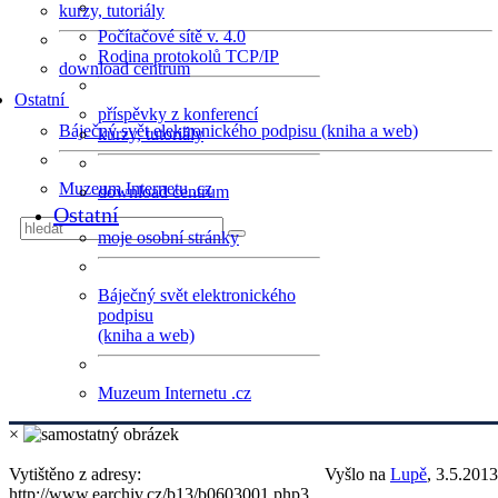
kurzy, tutoriály
Počítačové sítě v. 4.0
Rodina protokolů TCP/IP
download centrum
Ostatní
příspěvky z konferencí
Báječný svět elektronického podpisu (kniha a web)
kurzy, tutoriály
Muzeum Internetu .cz
download centrum
Ostatní
moje osobní stránky
Báječný svět elektronického
podpisu
(kniha a web)
Muzeum Internetu .cz
×
Vytištěno z adresy:
Vyšlo na
Lupě
, 3.5.2013
http://www.earchiv.cz/b13/b0603001.php3