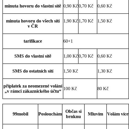
minuta hovoru do vlastní sítě
0,90 Kč
0,70 Kč
0,60 Kč
minuta hovoru do všech sítí
1,90 Kč
1,70 Kč
1,50 Kč
v ČR
tarifikace
60+1
SMS do vlastní sítě
1,00 Kč
0,70 Kč
0,60 Kč
SMS do ostatních sítí
1,50 Kč
1,30 Kč
příplatek za neomezené volání
100 Kč
80 Kč
„v rámci zákaznického účtu“
Občas si
99mobil
Poslouchám
Mluvím
Volám více
brnknu