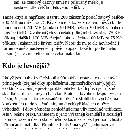
tak, že celkový datový limit na příslušný měsíc je
nastaven dle většího datového balíčku.
Takže když si například u tarifu 200 zákazník pořídí datový balíček
200 MB na měsíc za 75 Kč, znamená to, že v daném měsíci bude
moci přenést 200 MB (a nikoli 300 MB, neboli 200 MB za balíček
plus 100 MB již zahrnutých v paušálu). Jinými slovy si za 75 Kč
přikoupí dalších 100 MB. Stejně, jako si těchto 100 MB za 75 Kč
přikupují zákazníci s jinými tarify. Nepřijde mi to ale nevhodněji
formulované a nastavené – právě naopak. Také to (podle mého
názoru) dále znepřehledňuje celou nabídku.
Kdo je levnější?
I když jsou nabídky GoMobil a 99mobile postaveny na stejných
principech (zřejmě díky společnému „zprostředkování“), jejich
exaktní srovnání je přesto problematické, kvůli přeci jen různé
skladbě tarifů i datových balíčků. Proto si dovolím alespoň vyjádřit
názor, že jsou na tom v zásadě stejně - GoMobil sice vychází na
konkrétních (a do značné míry umělých) příkladech o něco
výhodněji, i díky přepočtu zohledňujícímu vliv rozdílné tarifikace.
Ale v reálné praxi, vzhledem k jeho výrazněji členitější a složitější
nabídce, zase může u skutečného zákazníka vítězit jednoduchost a
přímočarost nabídky 99mobile. I když má vyšší „jednorázové