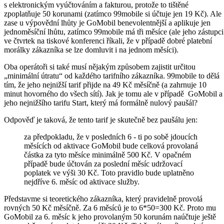
s elektronickým vyúčtováním a fakturou, protože to tištěné
zpoplatňuje 50 korunami (zatímco 99mobile si účtuje jen 19 Kč). Ale
zase u výpovědní lhůty je GoMobil benevolentnější a aplikuje jen
jednoměsíční lhůtu, zatímco 99mobile má tři měsíce (ale jeho zástupci
ve čtvrtek na tiskové konferenci říkali, že v případě dobré platební
morálky zákazníka se lze domluvit i na jednom měsíci).
Oba operátoři si také musí nějakým způsobem zajistit určitou
„minimální útratu“ od každého tarifního zákazníka. 99mobile to dělá
tím, že jeho nejnižší tarif přijde na 49 Kč měsíčně (a zahrnuje 10
minut hovorného do všech sítí). Jak je tomu ale v případě GoMobil a
jeho nejnižšího tarifu Start, který má formálně nulový paušál?
Odpověď je taková, že tento tarif je skutečně bez paušálu jen:
za předpokladu, že v posledních 6 - ti po sobě jdoucích
měsících od aktivace GoMobil bude celková provolaná
částka za tyto měsíce minimálně 500 Kč. V opačném
případě bude účtován za poslední měsíc udržovací
poplatek ve výši 30 Kč. Toto pravidlo bude uplatněno
nejdříve 6. měsíc od aktivace služby.
Představme si teoretického zákazníka, který pravidelně provolá
rovných 50 Kč měsíčně. Za 6 měsíců je to 6*50=300 Kč. Proto mu
GoMobil za 6. měsíc k jeho provolaným 50 korunám naúčtuje ještě