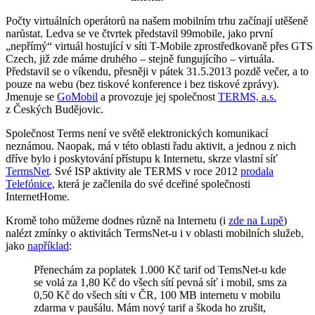
Počty virtuálních operátorů na našem mobilním trhu začínají utěšeně
narůstat. Ledva se ve čtvrtek představil 99mobile, jako první
„nepřímý“ virtuál hostující v síti T-Mobile zprostředkovaně přes GTS
Czech, již zde máme druhého – stejně fungujícího – virtuála.
Představil se o víkendu, přesněji v pátek 31.5.2013 pozdě večer, a to
pouze na webu (bez tiskové konference i bez tiskové zprávy).
Jmenuje se
GoMobil
a provozuje jej společnost
TERMS, a.s.
z Českých Budějovic.
Společnost Terms není ve světě elektronických komunikací
neznámou. Naopak, má v této oblasti řadu aktivit, a jednou z nich
dříve bylo i poskytování přístupu k Internetu, skrze vlastní síť
TermsNet
. Své ISP aktivity ale TERMS v roce 2012
prodala
Telefónice
, která je začlenila do své dceřiné společnosti
InternetHome.
Kromě toho můžeme dodnes různě na Internetu (i
zde na Lupě
)
nalézt zmínky o aktivitách TermsNet-u i v oblasti mobilních služeb,
jako
například
:
Přenechám za poplatek 1.000 Kč tarif od TemsNet-u kde
se volá za 1,80 Kč do všech sítí pevná síť i mobil, sms za
0,50 Kč do všech síti v ČR, 100 MB internetu v mobilu
zdarma v paušálu. Mám nový tarif a škoda ho zrušit,