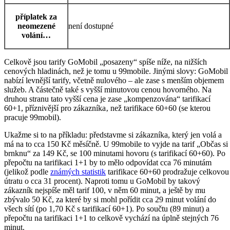
příplatek za
neomezené
není dostupné
volání…
Celkově jsou tarify GoMobil „posazeny“ spíše níže, na nižších
cenových hladinách, než je tomu u 99mobile. Jinými slovy: GoMobil
nabízí levnější tarify, včetně nulového – ale zase s menším objemem
služeb. A částečně také s vyšší minutovou cenou hovorného. Na
druhou stranu tato vyšší cena je zase „kompenzována“ tarifikací
60+1, příznivější pro zákazníka‚ než tarifikace 60+60 (se kterou
pracuje 99mobil).
Ukažme si to na příkladu: představme si zákazníka, který jen volá a
má na to cca 150 Kč měsíčně. U 99mobile to vyjde na tarif „Občas si
brnknu“ za 149 Kč, se 100 minutami hovoru (s tarifikací 60+60). Po
přepočtu na tarifikaci 1+1 by to mělo odpovídat cca 76 minutám
(jelikož podle
známých statistik
tarifikace 60+60 prodražuje celkovou
útratu o cca 31 procent). Naproti tomu u GoMobil by takový
zákazník nejspíše měl tarif 100, v něm 60 minut, a ještě by mu
zbývalo 50 Kč, za které by si mohl pořídit cca 29 minut volání do
všech sítí (po 1,70 Kč s tarifikací 60+1). Po součtu (89 minut) a
přepočtu na tarifikaci 1+1 to celkově vychází na úplně stejných 76
minut.