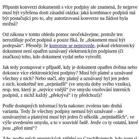
Připustit konverzi dokumentů s více podpisy ale znamená, že nejprve
musí být vyřešena dosti zásadní otázka: jaká kombinace podpisů má
být postačující pro to, aby autorizovaná konverze na žádost byla
možná?
Od zákona v tomto ohledu pomoc neočekávejme, protože ten
nerozlišuje počet podpisů a pouze říká, že „dokument musí být
podepsán“. Přesněji: že
konverze se neprovede
, pokud elektronický
dokument není opatřen uznávaný elektronickým podpisem (či
značkou) toho, kdo dokument vydal nebo vytvořil.
Jak tedy postupovat v případě, kdy je dokument opatřen dvěma nebo
dokonce více elektronickými podpisy? Musí být platné a uznávané
všechny z nich? Nebo stačí, aby platný a uznávaný byl jen jeden
z nich, konkrétně ten „nejmladší“ (ve smyslu doby svého vzniku),
resp. ten, který je „nejvíce vnější“ (ve smyslu vnořování interních
podpisů, z nichž každý „překrývá“ i ty předchozí)?
Podle dostupných informací byla nakonec zvolena tato druhá
varianta. Tedy že všechny podpisy nemusí být uznávané – ale
uznávanými a platnými musí být jeden či několik „nejmladších“, ve
výše uvedeném smyslu, a to v souvislé řadě. Jenže co ty ostatní, které
jsou „před nimi“?
Zde, podle mých empirických zjištění na CzechPointech, kdy jsem si