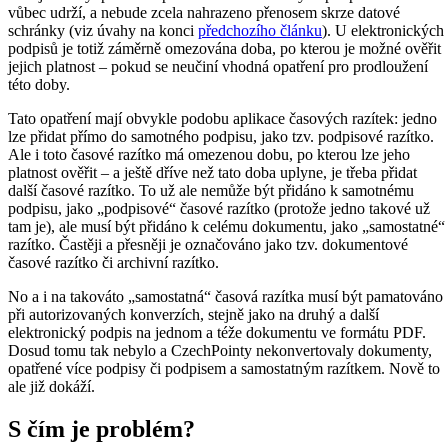
vůbec udrží, a nebude zcela nahrazeno přenosem skrze datové
schránky (viz úvahy na konci
předchozího článku
). U elektronických
podpisů je totiž záměrně omezována doba, po kterou je možné ověřit
jejich platnost – pokud se neučiní vhodná opatření pro prodloužení
této doby.
Tato opatření mají obvykle podobu aplikace časových razítek: jedno
lze přidat přímo do samotného podpisu, jako tzv. podpisové razítko.
Ale i toto časové razítko má omezenou dobu, po kterou lze jeho
platnost ověřit – a ještě dříve než tato doba uplyne, je třeba přidat
další časové razítko. To už ale nemůže být přidáno k samotnému
podpisu, jako „podpisové“ časové razítko (protože jedno takové už
tam je), ale musí být přidáno k celému dokumentu, jako „samostatné“
razítko. Častěji a přesněji je označováno jako tzv. dokumentové
časové razítko či archivní razítko.
No a i na takováto „samostatná“ časová razítka musí být pamatováno
při autorizovaných konverzích, stejně jako na druhý a další
elektronický podpis na jednom a téže dokumentu ve formátu PDF.
Dosud tomu tak nebylo a CzechPointy nekonvertovaly dokumenty,
opatřené více podpisy či podpisem a samostatným razítkem. Nově to
ale již dokáží.
S čím je problém?