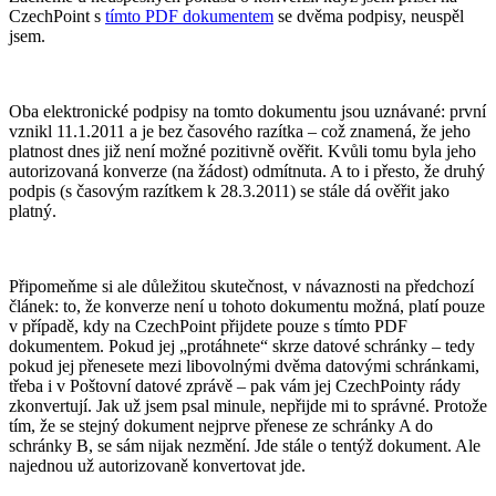
CzechPoint s
tímto PDF dokumentem
se dvěma podpisy, neuspěl
jsem.
Oba elektronické podpisy na tomto dokumentu jsou uznávané: první
vznikl 11.1.2011 a je bez časového razítka – což znamená, že jeho
platnost dnes již není možné pozitivně ověřit. Kvůli tomu byla jeho
autorizovaná konverze (na žádost) odmítnuta. A to i přesto, že druhý
podpis (s časovým razítkem k 28.3.2011) se stále dá ověřit jako
platný.
Připomeňme si ale důležitou skutečnost, v návaznosti na předchozí
článek: to, že konverze není u tohoto dokumentu možná, platí pouze
v případě, kdy na CzechPoint přijdete pouze s tímto PDF
dokumentem. Pokud jej „protáhnete“ skrze datové schránky – tedy
pokud jej přenesete mezi libovolnými dvěma datovými schránkami,
třeba i v Poštovní datové zprávě – pak vám jej CzechPointy rády
zkonvertují. Jak už jsem psal minule, nepřijde mi to správné. Protože
tím, že se stejný dokument nejprve přenese ze schránky A do
schránky B, se sám nijak nezmění. Jde stále o tentýž dokument. Ale
najednou už autorizovaně konvertovat jde.