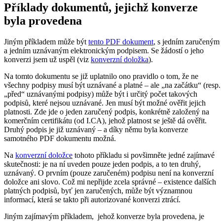
Příklady dokumentů, jejichž konverze
byla provedena
Jiným příkladem může být
tento PDF dokument
, s jedním zaručeným
a jedním uznávaným elektronickým podpisem. Se žádostí o jeho
konverzi jsem už uspěl (viz
konverzní doložka
).
Na tomto dokumentu se již uplatnilo ono pravidlo o tom, že ne
všechny podpisy musí být uznávané a platné – ale „na začátku“ (resp.
„před“ uznávanými podpisy) může být i určitý počet takových
podpisů, které nejsou uznávané. Jen musí být možné ověřit jejich
platnosti. Zde jde o jeden zaručený podpis, konkrétně založený na
komerčním certifikátu (od I.CA), jehož platnost se ještě dá ověřit.
Druhý podpis je již uznávaný – a díky němu byla konverze
samotného PDF dokumentu možná.
Na
konverzní doložce
tohoto příkladu si povšimněte jedné zajímavé
skutečnosti: je na ní uveden pouze jeden podpis, a to ten druhý,
uznávaný. O prvním (pouze zaručeném) podpisu není na konverzní
doložce ani slovo. Což mi nepřijde zcela správné – existence dalších
platných podpisů, byť jen zaručených, může být významnou
informací, která se takto při autorizované konverzi ztrácí.
Jiným zajímavým příkladem, jehož konverze byla provedena, je