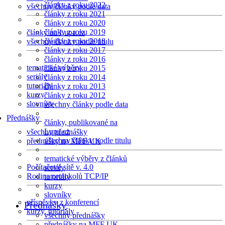
články z roku 2022
všechny články podle data
články z roku 2021
články z roku 2020
články z roku 2019
články na Lupa.cz
články z roku 2018
všechny články podle titulu
články z roku 2017
články z roku 2016
tematické výběry
články z roku 2015
seriály
články z roku 2014
tutoriály
články z roku 2013
kurzy
články z roku 2012
slovníky
všechny články podle data
Přednášky
články, publikované na
Lupa.cz
všechny přednášky
všechny články podle titulu
přednášky na MFF UK
tematické výběry z článků
Počítačové sítě v. 4.0
seriály
Rodina protokolů TCP/IP
tutoriály
kurzy
slovníky
příspěvky z konferencí
Přednášky
kurzy, tutoriály
všechny přednášky
přednášky na MFF UK