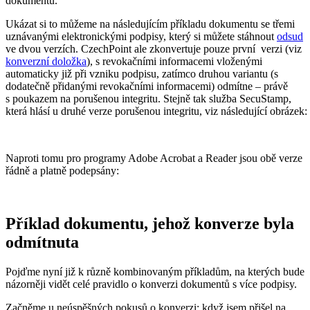
dokumentu.
Ukázat si to můžeme na následujícím příkladu dokumentu se třemi
uznávanými elektronickými podpisy, který si můžete stáhnout
odsud
ve dvou verzích. CzechPoint ale zkonvertuje pouze první verzi (viz
konverzní doložka
), s revokačními informacemi vloženými
automaticky již při vzniku podpisu, zatímco druhou variantu (s
dodatečně přidanými revokačními informacemi) odmítne – právě
s poukazem na porušenou integritu. Stejně tak služba SecuStamp,
která hlásí u druhé verze porušenou integritu, viz následující obrázek:
Naproti tomu pro programy Adobe Acrobat a Reader jsou obě verze
řádně a platně podepsány:
Příklad dokumentu, jehož konverze byla
odmítnuta
Pojďme nyní již k různě kombinovaným příkladům, na kterých bude
názorněji vidět celé pravidlo o konverzi dokumentů s více podpisy.
Začněme u neúspěšných pokusů o konverzi: když jsem přišel na