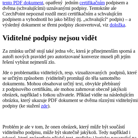
tento PDF dokument
, opatřený jedním
certifikačním
podpisem a
dvěma (schvalujícími) uznávanými podpisy. Tentokráte ale
CzechPoint nepoznal rozdíl mezi certifikačním a schvalujícím
podpisem a vyhodnotil ho jako běžný (tj. „schvalující“ podpis) – a
výsledný dokument se třemi podpisy zkonvertoval, viz
doložka
.
Viditelné podpisy nejsou vidět
Za zmínku určitě stojí také jedna věc, která je přinejmenším sporná a
autoři nových pravidel pro autorizované konverze museli při jejím
řešení vybírat nejmenší zlo.
Jde o problematiku viditelných, resp. vizualizovaných podpisů, které
se určitým způsobem (viditelně) promítají do těla samotného
dokumentu. Mohou obsahovat určitý text, obvykle přebíraný
z podpisového certifikátu, ale mohou zahrnovat obecně jakýkoli
obrázek, například s fotkou uživatele. Příklad vidíte na následujícím
obrázku, který ukazuje PDF dokument se dvěma různými viditelnými
podpisy (ke stažení
zde
).
Problém je ale v tom, že onen obrázek, který může být součástí
viditelného podpisu, může být skutečně jakýkoli. Tedy například i
takový, který znázorňuje nějaký text, graficky i logicky navazující na