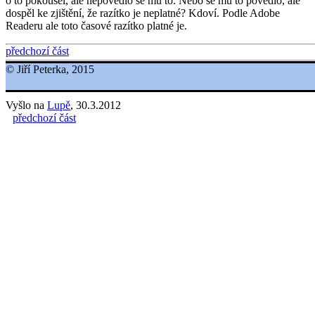
o to pokoušel, ale nepovedlo se mu to. Nebo se mu to povedlo, ale
dospěl ke zjištění, že razítko je neplatné? Kdoví. Podle Adobe
Readeru ale toto časové razítko platné je.
předchozí část
© Jiří Peterka, 2015
Vyšlo na
Lupě
, 30.3.2012
předchozí část