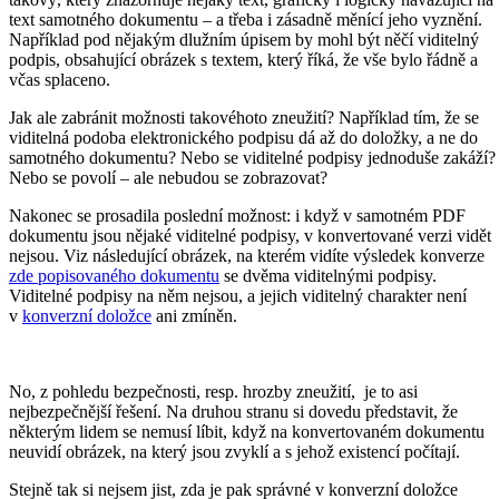
text samotného dokumentu – a třeba i zásadně měnící jeho vyznění.
Například pod nějakým dlužním úpisem by mohl být něčí viditelný
podpis, obsahující obrázek s textem, který říká, že vše bylo řádně a
včas splaceno.
Jak ale zabránit možnosti takovéhoto zneužití? Například tím, že se
viditelná podoba elektronického podpisu dá až do doložky, a ne do
samotného dokumentu? Nebo se viditelné podpisy jednoduše zakáží?
Nebo se povolí – ale nebudou se zobrazovat?
Nakonec se prosadila poslední možnost: i když v samotném PDF
dokumentu jsou nějaké viditelné podpisy, v konvertované verzi vidět
nejsou. Viz následující obrázek, na kterém vidíte výsledek konverze
zde popisovaného dokumentu
se dvěma viditelnými podpisy.
Viditelné podpisy na něm nejsou, a jejich viditelný charakter není
v
konverzní doložce
ani zmíněn.
No, z pohledu bezpečnosti, resp. hrozby zneužití, je to asi
nejbezpečnější řešení. Na druhou stranu si dovedu představit, že
některým lidem se nemusí líbit, když na konvertovaném dokumentu
neuvidí obrázek, na který jsou zvyklí a s jehož existencí počítají.
Stejně tak si nejsem jist, zda je pak správné v konverzní doložce