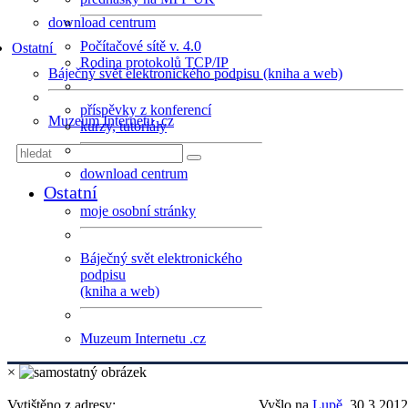
download centrum
Počítačové sítě v. 4.0
Ostatní
Rodina protokolů TCP/IP
Báječný svět elektronického podpisu (kniha a web)
příspěvky z konferencí
Muzeum Internetu .cz
kurzy, tutoriály
download centrum
Ostatní
moje osobní stránky
Báječný svět elektronického
podpisu
(kniha a web)
Muzeum Internetu .cz
×
Vytištěno z adresy:
Vyšlo na
Lupě
, 30.3.2012