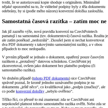
tvrdit, že se autorizovaná kopie shoduje s originálem. Minimálně
nějaké upozornění na to, že viditelné podpisy byly z těla dokumentu
odebrány, by si (podle mého názoru) konverzní doložka zasloužila.
Samostatná časová razítka – zatím moc ne
Jak již zaznělo výše, nová pravidla konverzí na CzechPointech
pamatují i na samostatná (tzv. dokumentová) časová razítka. Realita je
ale zatím poněkud „nedozrálá“. Zkoušel jsem si nechat konvertovat
dva PDF dokumenty s takovýmito samostatnými razítky, a v obou
případech to moc nedopadlo.
V prvním případě se jednalo o dokument, opatřený pouze časovým
razítkem a „protažený“ datovou schránkou. CzechPoint jej
zkonvertoval, ovšem jako dokument bez platného podpisu (či
samostatného razítka).
Ve druhém případě (
tohoto PDF dokumentu
) sice CzechPoint
správně poznal, že kromě jednoho uznávaného podpisu je na
dokumentu „ještě něco“, co kvalifikoval jako „podpis (značku)“, ale
co podle
konverzní doložky
„nebylo ověřeno“.
Těžko říci, co přesně to má znamenat: zda se CzechPoint ani
nepokoušel platnost tohoto samostatného razítka ověřit. Nebo zda se