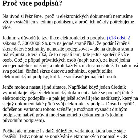
Proč více podpisů?
Na úvod si řekněme, proč u elektronických dokumentů nemusíme
vždy vystačit jen s jedním podpisem, a proč jich někdy potřebujeme
více.
Jedním z důvodů je tzv. fikce elektronického podpisu
(§18 odst. 2
zákona č. 300/2008 Sb.): ta na jedné straně říká, že podání činěná
skrze datové schránky nemusíte podepisovat – ale na druhou stranu
má výjimku, která říká, že to neplatí tam, kde jedná společně více
osob. Což je případ právnických osob (např. s.r.o.), za které jedná
více jednatelů společně, a nikoli každý z nich samostatně. Ti pak musí
svá podání, činěná skrze datovou schránku, opatřit tolika
elektronickými podpisy, kolik je současně jednajících osob.
Jenže mohou nastat i jiné situace. Například když jeden úředník
vyprodukuje nějaký elektronický dokument a také se pod něj řádně
elektronicky podepíše - a pak jej ještě schválí jeho nadřízený, který na
stejný dokument také přidá svůj elektronický podpis. Dosud nepříliš
dořešenou variantou tohoto scénáře je možnost vyznačit druhým
podpisem nabytí právní moci samotného dokumentu (s jedním
původním podpisem).
Počítat ale musíme i s další důležitou variantou, která bude stále
častější. Tedy: pokud se používání elektronických podpisů v ČR