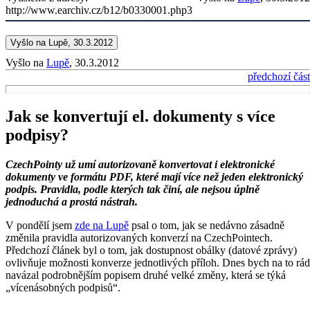
http://www.earchiv.cz/b12/b0330001.php3
Vyšlo na Lupě, 30.3.2012
Vyšlo na
Lupě
, 30.3.2012
předchozí část
Jak se konvertují el. dokumenty s více
podpisy?
CzechPointy už umí autorizovaně konvertovat i elektronické
dokumenty ve formátu PDF, které mají více než jeden elektronický
podpis. Pravidla, podle kterých tak činí, ale nejsou úplně
jednoduchá a prostá nástrah.
V pondělí jsem
zde na Lupě
psal o tom, jak se nedávno zásadně
změnila pravidla autorizovaných konverzí na CzechPointech.
Předchozí článek byl o tom, jak dostupnost obálky (datové zprávy)
ovlivňuje možnosti konverze jednotlivých příloh. Dnes bych na to rád
navázal podrobnějším popisem druhé velké změny, která se týká
„vícenásobných podpisů“.