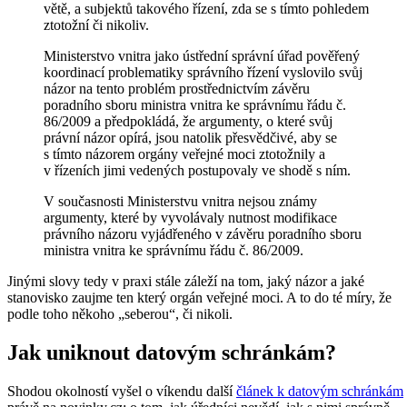
větě, a subjektů takového řízení, zda se s tímto pohledem
ztotožní či nikoliv.
Ministerstvo vnitra jako ústřední správní úřad pověřený
koordinací problematiky správního řízení vyslovilo svůj
názor na tento problém prostřednictvím závěru
poradního sboru ministra vnitra ke správnímu řádu č.
86/2009 a předpokládá, že argumenty, o které svůj
právní názor opírá, jsou natolik přesvědčivé, aby se
s tímto názorem orgány veřejné moci ztotožnily a
v řízeních jimi vedených postupovaly ve shodě s ním.
V současnosti Ministerstvu vnitra nejsou známy
argumenty, které by vyvolávaly nutnost modifikace
právního názoru vyjádřeného v závěru poradního sboru
ministra vnitra ke správnímu řádu č. 86/2009.
Jinými slovy tedy v praxi stále záleží na tom, jaký názor a jaké
stanovisko zaujme ten který orgán veřejné moci. A to do té míry, že
podle toho někoho „seberou“, či nikoli.
Jak uniknout datovým schránkám?
Shodou okolností vyšel o víkendu další
článek k datovým schránkám