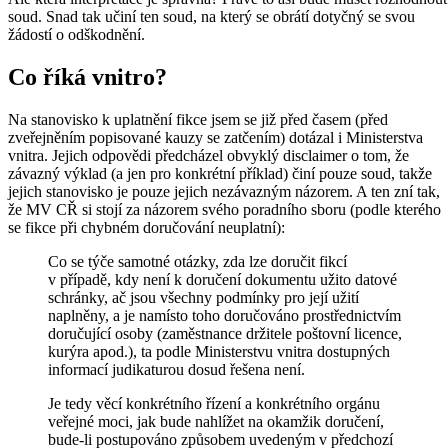
soud. Snad tak učiní ten soud, na který se obrátí dotyčný se svou
žádostí o odškodnění.
Co říká vnitro?
Na stanovisko k uplatnění fikce jsem se již před časem (před
zveřejněním popisované kauzy se zatčením) dotázal i Ministerstva
vnitra. Jejich odpovědi předcházel obvyklý disclaimer o tom, že
závazný výklad (a jen pro konkrétní příklad) činí pouze soud, takže
jejich stanovisko je pouze jejich nezávazným názorem. A ten zní tak,
že MV CŘ si stojí za názorem svého poradního sboru (podle kterého
se fikce při chybném doručování neuplatní):
Co se týče samotné otázky, zda lze doručit fikcí
v případě, kdy není k doručení dokumentu užito datové
schránky, ač jsou všechny podmínky pro její užití
naplněny, a je namísto toho doručováno prostřednictvím
doručující osoby (zaměstnance držitele poštovní licence,
kurýra apod.), ta podle Ministerstvu vnitra dostupných
informací judikaturou dosud řešena není.
Je tedy věcí konkrétního řízení a konkrétního orgánu
veřejné moci, jak bude nahlížet na okamžik doručení,
bude-li postupováno způsobem uvedeným v předchozí