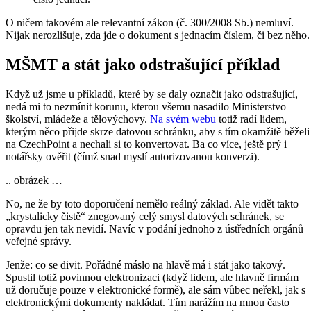
O ničem takovém ale relevantní zákon (č. 300/2008 Sb.) nemluví.
Nijak nerozlišuje, zda jde o dokument s jednacím číslem, či bez něho.
MŠMT a stát jako odstrašující příklad
Když už jsme u příkladů, které by se daly označit jako odstrašující,
nedá mi to nezmínit korunu, kterou všemu nasadilo Ministerstvo
školství, mládeže a tělovýchovy.
Na svém webu
totiž radí lidem,
kterým něco přijde skrze datovou schránku, aby s tím okamžitě běželi
na CzechPoint a nechali si to konvertovat. Ba co více, ještě prý i
notářsky ověřit (čímž snad myslí autorizovanou konverzi).
.. obrázek …
No, ne že by toto doporučení nemělo reálný základ. Ale vidět takto
„krystalicky čistě“ znegovaný celý smysl datových schránek, se
opravdu jen tak nevidí. Navíc v podání jednoho z ústředních orgánů
veřejné správy.
Jenže: co se divit. Pořádné máslo na hlavě má i stát jako takový.
Spustil totiž povinnou elektronizaci (když lidem, ale hlavně firmám
už doručuje pouze v elektronické formě), ale sám vůbec neřekl, jak s
elektronickými dokumenty nakládat. Tím narážím na mnou často