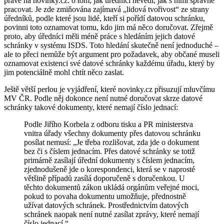
právě na novinky.cz: o tom, jak úředníci nevědí, jak s nimi správně
pracovat. Je zde zmiňována zajímavá „lidová tvořivost“ ze strany
úředníků, podle které jsou lidé, kteří si pořídí datovou schránku,
povinni toto oznamovat tomu, kdo jim má něco doručovat. Zřejmě
proto, aby úředníci měli méně práce s hledáním jejich datové
schránky v systému ISDS. Toto hledání skutečně není jednoduché –
ale to přeci nemůže být argument pro požadavek, aby občané museli
oznamovat existenci své datové schránky každému úřadu, který by
jim potenciálně mohl chtít něco zaslat.
Ještě větší perlou je vyjádření, které novinky.cz přisuzují mluvčímu
MV ČR. Podle něj dokonce není nutné doručovat skrze datové
schránky takové dokumenty, které nemají číslo jednací:
Podle Jiřího Korbela z odboru tisku a PR ministerstva
vnitra úřady všechny dokumenty přes datovou schránku
posílat nemusí: „Je třeba rozlišovat, zda jde o dokument
bez či s číslem jednacím. Přes datové schránky se totiž
primárně zasílají úřední dokumenty s číslem jednacím,
zjednodušeně jde o korespondenci, která se v naprosté
většině případů zasílá doporučeně s doručenkou. U
těchto dokumentů zákon ukládá orgánům veřejné moci,
pokud to povaha dokumentu umožňuje, přednostně
užívat datových schránek. Prostřednictvím datových
schránek naopak není nutné zasílat zprávy, které nemají
číslo jednací.“