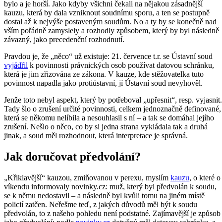
bylo a je horší. Jako kdyby všichni čekali na nějakou zásadnější
kauzu, která by dala vzniknout soudnímu sporu, a ten se postupně
dostal až k nejvýše postaveným soudům. No a ty by se konečně nad
vším pořádně zamyslely a rozhodly způsobem, který by byl následně
závazný, jako precedenční rozhodnutí.
Pravdou je, že „něco“ už existuje: 21. července t.r. se Ústavní soud
vyjádřil
k povinnosti právnických osob používat datovou schránku,
která je jim zřizována ze zákona. V kauze, kde stěžovatelka tuto
povinnost napadla jako protiústavní, jí Ústavní soud nevyhověl.
Jenže toto nebyl aspekt, který by potřeboval „upřesnit“, resp. vyjasnit.
Tady šlo o zrušení určité povinnosti, celkem jednoznačně definované,
která se někomu nelíbila a nesouhlasil s ní – a tak se domáhal jejího
zrušení. Nešlo o něco, co by si jedna strana vykládala tak a druhá
jinak, a soud měl rozhodnout, která interpretace je správná.
Jak doručovat předvolání?
„Křiklavější“ kauzou, zmiňovanou v perexu, myslím
kauzu
, o které o
víkendu informovaly novinky.cz: muž, který byl předvolán k soudu,
se k němu nedostavil – a následně byl kvůli tomu na jiném místě
policií zatčen. Neřešme teď, z jakých důvodů měl být k soudu
předvolán, to z našeho pohledu není podstatné. Zajímavější je způsob