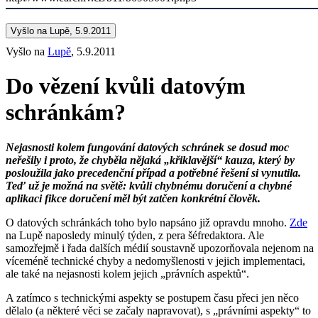
Vyšlo na Lupě, 5.9.2011
Vyšlo na
Lupě
, 5.9.2011
Do vězení kvůli datovým
schránkám?
Nejasnosti kolem fungování datových schránek se dosud moc
neřešily i proto, že chyběla nějaká „křiklavější“ kauza, který by
posloužila jako precedenční případ a potřebné řešení si vynutila.
Teď už je možná na světě: kvůli chybnému doručení a chybné
aplikaci fikce doručení měl být zatčen konkrétní člověk.
O datových schránkách toho bylo napsáno již opravdu mnoho.
Zde
na Lupě naposledy minulý týden, z pera šéfredaktora. Ale
samozřejmě i řada dalších médií soustavně upozorňovala nejenom na
víceméně technické chyby a nedomyšlenosti v jejich implementaci,
ale také na nejasnosti kolem jejich „právních aspektů“.
A zatímco s technickými aspekty se postupem času přeci jen něco
dělalo (a některé věci se začaly napravovat), s „právními aspekty“ to