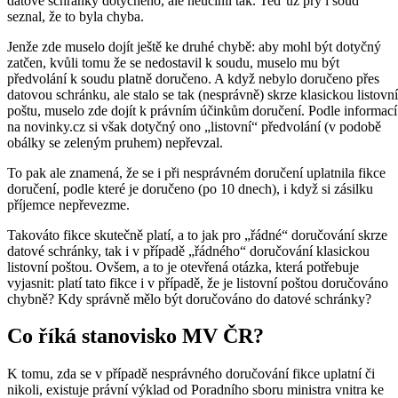
datové schránky dotyčného, ale neučinil tak. Teď už prý i soud
seznal, že to byla chyba.
Jenže zde muselo dojít ještě ke druhé chybě: aby mohl být dotyčný
zatčen, kvůli tomu že se nedostavil k soudu, muselo mu být
předvolání k soudu platně doručeno. A když nebylo doručeno přes
datovou schránku, ale stalo se tak (nesprávně) skrze klasickou listovní
poštu, muselo zde dojít k právním účinkům doručení. Podle informací
na novinky.cz si však dotyčný ono „listovní“ předvolání (v podobě
obálky se zeleným pruhem) nepřevzal.
To pak ale znamená, že se i při nesprávném doručení uplatnila fikce
doručení, podle které je doručeno (po 10 dnech), i když si zásilku
příjemce nepřevezme.
Takováto fikce skutečně platí, a to jak pro „řádné“ doručování skrze
datové schránky, tak i v případě „řádného“ doručování klasickou
listovní poštou. Ovšem, a to je otevřená otázka, která potřebuje
vyjasnit: platí tato fikce i v případě, že je listovní poštou doručováno
chybně? Kdy správně mělo být doručováno do datové schránky?
Co říká stanovisko MV ČR?
K tomu, zda se v případě nesprávného doručování fikce uplatní či
nikoli, existuje právní výklad od Poradního sboru ministra vnitra ke