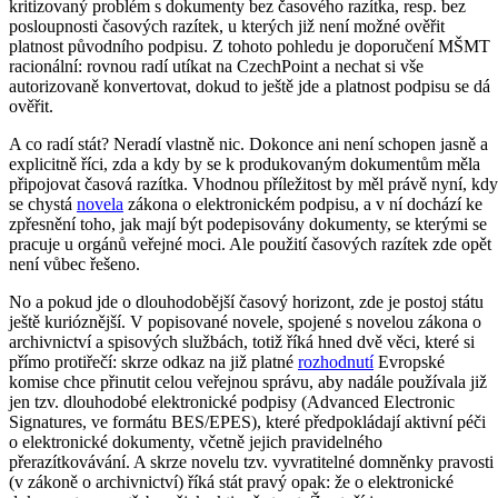
kritizovaný problém s dokumenty bez časového razítka, resp. bez
posloupnosti časových razítek, u kterých již není možné ověřit
platnost původního podpisu. Z tohoto pohledu je doporučení MŠMT
racionální: rovnou radí utíkat na CzechPoint a nechat si vše
autorizovaně konvertovat, dokud to ještě jde a platnost podpisu se dá
ověřit.
A co radí stát? Neradí vlastně nic. Dokonce ani není schopen jasně a
explicitně říci, zda a kdy by se k produkovaným dokumentům měla
připojovat časová razítka. Vhodnou příležitost by měl právě nyní, kdy
se chystá
novela
zákona o elektronickém podpisu, a v ní dochází ke
zpřesnění toho, jak mají být podepisovány dokumenty, se kterými se
pracuje u orgánů veřejné moci. Ale použití časových razítek zde opět
není vůbec řešeno.
No a pokud jde o dlouhodobější časový horizont, zde je postoj státu
ještě kurióznější. V popisované novele, spojené s novelou zákona o
archivnictví a spisových službách, totiž říká hned dvě věci, které si
přímo protiřečí: skrze odkaz na již platné
rozhodnutí
Evropské
komise chce přinutit celou veřejnou správu, aby nadále používala již
jen tzv. dlouhodobé elektronické podpisy (Advanced Electronic
Signatures, ve formátu BES/EPES), které předpokládají aktivní péči
o elektronické dokumenty, včetně jejich pravidelného
přerazítkovávání. A skrze novelu tzv. vyvratitelné domněnky pravosti
(v zákoně o archivnictví) říká stát pravý opak: že o elektronické