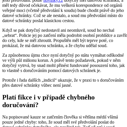
jeho předvolání: podle
novinky.cz
dotyčný měl datovou schránku, a
měl tedy důvod očekávat, že mu veškerá korespondence od orgánů
veřejné moci (včetně předvolání k soudu) bude chodit právě do jeho
datové schránky. Což se ale nestalo, a soud mu předvolání místo do
datové schránky poslal klasickou cestou.
Když se pak dotyčný nedostavil ani neomluvil, soud ho nechal
„sebrat“. Policie jej po zatčení měla podrobit osobní prohlídce a zavřít
do cely, kde se měl zhroutit. Propuštěn měl být teprve poté, co
prokázal, že má datovou schránku, a že chybu udělal soud.
Za způsobenou újmu chce nyní dotyčný po státu vymáhat odškodné
ve výši půl milionu korun. A právě tento požadavek, pokud v něm
dotyčný vytrvá, by snad mohl přinést fundované posouzení toho, jak
to vlastně s doručováním pomocí datových schránek je.
Protože i řada dalších „indicií“ ukazuje, že v praxi to s doručováním
přes datové schránky vůbec není jasné.
Platí fikce i v případě chybného
doručování?
Na popisované kauze se zatčením člověka si většina médií všímá
pouze jedné chyby: toho, že soud měl své předvolání poslat do