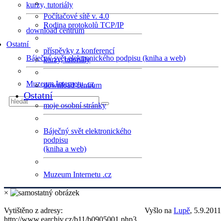
kurzy, tutoriály
Počítačové sítě v. 4.0
Rodina protokolů TCP/IP
download centrum
Ostatní
příspěvky z konferencí
Báječný svět elektronického podpisu (kniha a web)
kurzy, tutoriály
Muzeum Internetu .cz
download centrum
Ostatní
moje osobní stránky
Báječný svět elektronického
podpisu
(kniha a web)
Muzeum Internetu .cz
×
Vytištěno z adresy:
Vyšlo na
Lupě
, 5.9.2011
http://www.earchiv.cz/b11/b0905001.php3