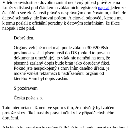
V této souvislosti so dovolím zmínit nedávný případ právě zde na
Lupě: v diskusi pod článkem o základních registrech
napsal
jeden ze
čtenářů o své zkušenosti právě s nesprávným doručováním, nikoli do
datové schránky, ale listovní poštou. A citoval odpověď, kterou mu
k tomu poslali z oficiální poradny k datovým schránkám: že fikce
naopak i zde platí.
Dobrý den,
Orgány veřejné moci mají podle zákona 300/2008sb
povinnost zasílat písemnosti do DS (pokud to povaha
dokumentu umožňuje), to však nic nemění na tom, že
písemně zaslaný dopis bude brán jako doručený fikcí.
Pokud jste nespokojený s chováním daného úřadu, je
možné vznést reklamaci k nadřízenému orgánu od
kterého Vám byl dopis zaslán.
S pozdravem,
Česká pošta s.p.
Tato interpretace již není ve sporu s tím, že dotyčný byl zatčen –
protože skrze fikci nastaly právní účinky i v případě chybného
doručení.
Ale která interpretace je správná? Právě to asi bude muset rozhodnout