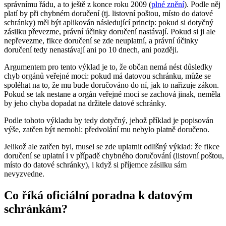
správnímu řádu, a to ještě z konce roku 2009 (
plné znění
). Podle něj
platí by při chybném doručení (tj. listovní poštou, místo do datové
schránky) měl být aplikován následující princip: pokud si dotyčný
zásilku převezme, právní účinky doručení nastávají. Pokud si ji ale
nepřevezme, fikce doručení se zde neuplatní, a právní účinky
doručení tedy nenastávají ani po 10 dnech, ani později.
Argumentem pro tento výklad je to, že občan nemá nést důsledky
chyb orgánů veřejné moci: pokud má datovou schránku, může se
spoléhat na to, že mu bude doručováno do ní, jak to nařizuje zákon.
Pokud se tak nestane a orgán veřejné moci se zachová jinak, neměla
by jeho chyba dopadat na držitele datové schránky.
Podle tohoto výkladu by tedy dotyčný, jehož příklad je popisován
výše, zatčen být nemohl: předvolání mu nebylo platně doručeno.
Jelikož ale zatčen byl, musel se zde uplatnit odlišný výklad: že fikce
doručení se uplatní i v případě chybného doručování (listovní poštou,
místo do datové schránky), i když si příjemce zásilku sám
nevyzvedne.
Co říká oficiální poradna k datovým
schránkám?