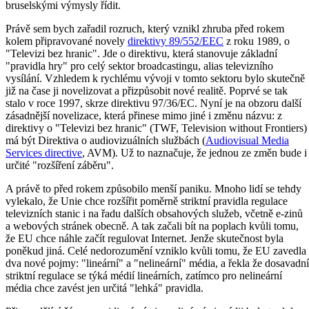
bruselskými výmysly řídit.
Právě sem bych zařadil rozruch, který vznikl zhruba před rokem
kolem připravované novely
direktivy 89/552/EEC
z roku 1989, o
"Televizi bez hranic". Jde o direktivu, která stanovuje základní
"pravidla hry" pro celý sektor broadcastingu, alias televizního
vysílání. Vzhledem k rychlému vývoji v tomto sektoru bylo skutečně
již na čase ji novelizovat a přizpůsobit nové realitě. Poprvé se tak
stalo v roce 1997, skrze direktivu 97/36/EC. Nyní je na obzoru další
zásadnější novelizace, která přinese mimo jiné i změnu názvu: z
direktivy o "Televizi bez hranic" (TWF, Television without Frontiers)
má být Direktiva o audiovizuálních službách (
Audiovisual Media
Services directive
, AVM). Už to naznačuje, že jednou ze změn bude i
určité "rozšíření záběru".
A právě to před rokem způsobilo menší paniku. Mnoho lidí se tehdy
vylekalo, že Unie chce rozšířit poměrně striktní pravidla regulace
televizních stanic i na řadu dalších obsahových služeb, včetně e-zinů
a webových stránek obecně. A tak začali bít na poplach kvůli tomu,
že EU chce náhle začít regulovat Internet. Jenže skutečnost byla
poněkud jiná. Celé nedorozumění vzniklo kvůli tomu, že EU zavedla
dva nové pojmy: "lineární" a "nelineární" média, a řekla že dosavadní
striktní regulace se týká médií lineárních, zatímco pro nelineární
média chce zavést jen určitá "lehká" pravidla.