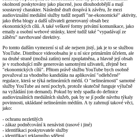
okolností poskytovány jako placené, jsou dlouhodobější a mají
soustavný charakter. Následně draft dospívá k závěru, že mezi
audiovizuální mediální služby tudíž nepatří "ne-ekonomické" aktivity,
jako třeba blogy a další uživateli generovaný obsah bez
ekonomických cílů. A také veškeré formy privátní komunikace, jako
emaily a osobní webové stránky, které tudíž také "vypadávají ze
záběru" navrhované direktivy.
Po tomto dalším vymezení si už ale nejsem jistý, jak je to se službou
YouTube. Distribuce videoobsahu je u ní sice primárním účelem, ale
na druhé straně (možná zatím) není zpoplatněna, a hlavně její obsah
je v rozhodující míře generován samotnými uživateli, zřejmě bez
"ekonomických cílů". Přitom právě službu YouTube bych osobně
považoval za vhodného kandidáta na aplikování "odlehčené"
regulace, která se týká nelineárních médií. O "nelineárnosti" samotné
služby YouTube asi není pochyb, protože skutečně funguje výlučně
na vyžádání (on demand). Pokud by tedy spadla do definice
audiovizuálních mediálních služeb, pak by se jí podle návrhu týkaly
povinnosti, ukládané nelineárním médiím. A ty zahrnují takové věci,
jako:
- ochranu nezletilých
- zákaz podněcování k nenávisti (rasové i jiné)
- identifikaci poskytovatele služby
- identifikaci reklamního sdělení