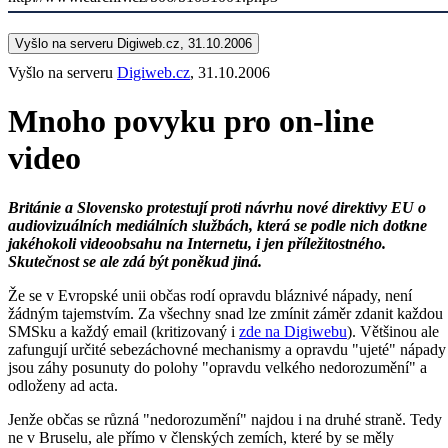
Vyšlo na serveru Digiweb.cz, 31.10.2006
Vyšlo na serveru
Digiweb.cz
, 31.10.2006
Mnoho povyku pro on-line
video
Británie a Slovensko protestují proti návrhu nové direktivy EU o
audiovizuálních mediálních službách, která se podle nich dotkne
jakéhokoli videoobsahu na Internetu, i jen příležitostného.
Skutečnost se ale zdá být poněkud jiná.
Že se v Evropské unii občas rodí opravdu bláznivé nápady, není
žádným tajemstvím. Za všechny snad lze zmínit záměr zdanit každou
SMSku a každý email (kritizovaný i
zde na Digiwebu
). Většinou ale
zafungují určité sebezáchovné mechanismy a opravdu "ujeté" nápady
jsou záhy posunuty do polohy "opravdu velkého nedorozumění" a
odloženy ad acta.
Jenže občas se různá "nedorozumění" najdou i na druhé straně. Tedy
ne v Bruselu, ale přímo v členských zemích, které by se měly