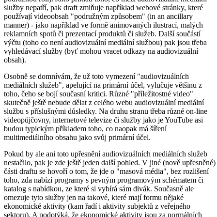
služby nepatří, pak draft zmiňuje například webové stránky, které
používají videoobsah "podružným způsobem" (in an ancillary
manner) - jako například ve formě animovaných ilustrací, malých
reklamních spotů či prezentací produktů či služeb. Další součástí
výčtu (toho co není audiovizuální mediální službou) pak jsou třeba
vyhledávací služby (byť mohou vracet odkazy na audiovizuální
obsah).
Osobně se domnívám, že už toto vymezení "audiovizuálních
mediálních služeb", apelující na primární účel, vylučuje většinu z
toho, čeho se bojí současní kritici. Různé "příležitostné video"
skutečně ještě nebude dělat z celého webu audiovizuální mediální
službu s příslušnými důsledky. Na druhu stranu třeba různé on-line
videopůjčovny, internetové televize či služby jako je YouTube asi
budou typickým příkladem toho, co naopak má šíření
multimediálního obsahu jako svůj primární účel.
Pokud by ale ani toto upřesnění audiovizuálních mediálních služeb
nestačilo, pak je zde ještě jeden další pohled. V jiné (nově upřesněné)
části draftu se hovoří o tom, že jde o "masová média", bez rozlišení
toho, zda nabízí programy s pevným programovým schématem či
katalog s nabídkou, ze které si vybírá sám divák. Současně ale
omezuje tyto služby jen na takové, které mají formu nějaké
ekonomické aktivity (kam řadí i aktivity subjektů z veřejného
sektoru). A podotýká, že ekonomické aktivity jsou za normálních