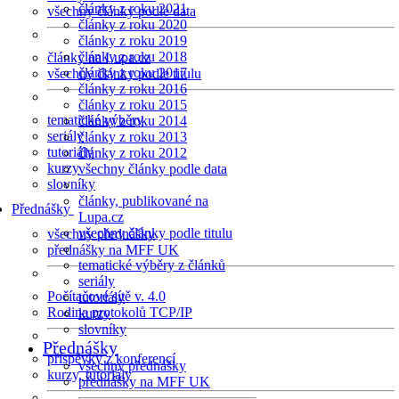
články z roku 2021
všechny články podle data
články z roku 2020
články z roku 2019
články z roku 2018
články na Lupa.cz
články z roku 2017
všechny články podle titulu
články z roku 2016
články z roku 2015
tematické výběry
články z roku 2014
seriály
články z roku 2013
tutoriály
články z roku 2012
kurzy
všechny články podle data
slovníky
články, publikované na
Přednášky
Lupa.cz
všechny články podle titulu
všechny přednášky
přednášky na MFF UK
tematické výběry z článků
seriály
Počítačové sítě v. 4.0
tutoriály
Rodina protokolů TCP/IP
kurzy
slovníky
Přednášky
příspěvky z konferencí
všechny přednášky
kurzy, tutoriály
přednášky na MFF UK