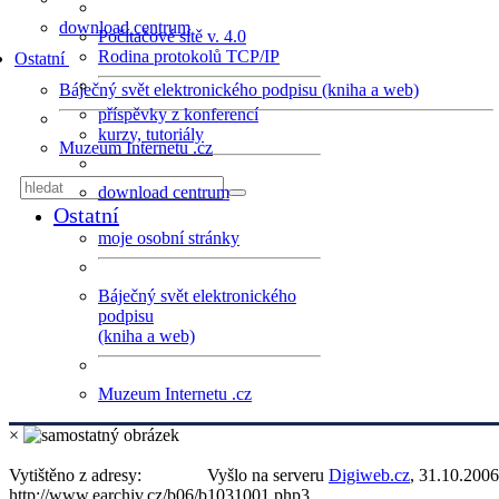
download centrum
Počítačové sítě v. 4.0
Rodina protokolů TCP/IP
Ostatní
Báječný svět elektronického podpisu (kniha a web)
příspěvky z konferencí
kurzy, tutoriály
Muzeum Internetu .cz
download centrum
Ostatní
moje osobní stránky
Báječný svět elektronického
podpisu
(kniha a web)
Muzeum Internetu .cz
×
Vytištěno z adresy:
Vyšlo na serveru
Digiweb.cz
, 31.10.2006
http://www.earchiv.cz/b06/b1031001.php3