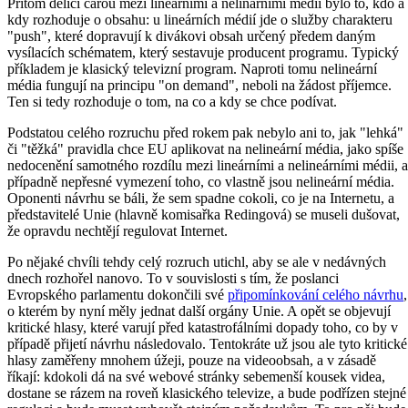
Přitom dělící čárou mezi lineárními a nelinárními médii bylo to, kdo a
kdy rozhoduje o obsahu: u lineárních médií jde o služby charakteru
"push", které dopravují k divákovi obsah určený předem daným
vysílacích schématem, který sestavuje producent programu. Typický
příkladem je klasický televizní program. Naproti tomu nelineární
média fungují na principu "on demand", neboli na žádost příjemce.
Ten si tedy rozhoduje o tom, na co a kdy se chce podívat.
Podstatou celého rozruchu před rokem pak nebylo ani to, jak "lehká"
či "těžká" pravidla chce EU aplikovat na nelineární média, jako spíše
nedocenění samotného rozdílu mezi lineárními a nelineárními médii, a
případně nepřesné vymezení toho, co vlastně jsou nelineární média.
Oponenti návrhu se báli, že sem spadne cokoli, co je na Internetu, a
představitelé Unie (hlavně komisařka Redingová) se museli dušovat,
že opravdu nechtějí regulovat Internet.
Po nějaké chvíli tehdy celý rozruch utichl, aby se ale v nedávných
dnech rozhořel nanovo. To v souvislosti s tím, že poslanci
Evropského parlamentu dokončili své
připomínkování celého návrhu
,
o kterém by nyní měly jednat další orgány Unie. A opět se objevují
kritické hlasy, které varují před katastrofálními dopady toho, co by v
případě přijetí návrhu následovalo. Tentokráte už jsou ale tyto kritické
hlasy zaměřeny mnohem úžeji, pouze na videoobsah, a v zásadě
říkají: kdokoli dá na své webové stránky sebemenší kousek videa,
dostane se rázem na roveň klasického televize, a bude podřízen stejné