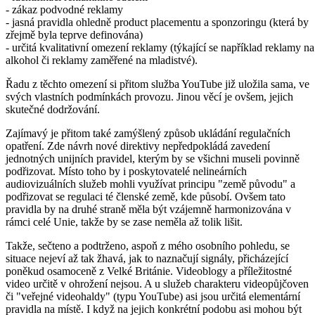
- zákaz podvodné reklamy
- jasná pravidla ohledně product placementu a sponzoringu (která by
zřejmě byla teprve definována)
- určitá kvalitativní omezení reklamy (týkající se například reklamy na
alkohol či reklamy zaměřené na mladistvé).
Řadu z těchto omezení si přitom služba YouTube již uložila sama, ve
svých vlastních podmínkách provozu. Jinou věcí je ovšem, jejich
skutečné dodržování.
Zajímavý je přitom také zamýšlený způsob ukládání regulačních
opatření. Zde návrh nové direktivy nepředpokládá zavedení
jednotných unijních pravidel, kterým by se všichni museli povinně
podřizovat. Místo toho by i poskytovatelé nelineárních
audiovizuálních služeb mohli využívat principu "země původu" a
podřizovat se regulaci té členské země, kde působí. Ovšem tato
pravidla by na druhé straně měla být vzájemně harmonizována v
rámci celé Unie, takže by se zase neměla až tolik lišit.
Takže, sečteno a podtrženo, aspoň z mého osobního pohledu, se
situace nejeví až tak žhavá, jak to naznačují signály, přicházející
poněkud osamoceně z Velké Británie. Videoblogy a příležitostné
video určitě v ohrožení nejsou. A u služeb charakteru videopůjčoven
či "veřejné videohaldy" (typu YouTube) asi jsou určitá elementární
pravidla na místě. I když na jejich konkrétní podobu asi mohou být