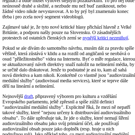
regulaci a bude muset vyhovět stejným požadavkům. To pro něj bude
neúnosně drahé a složité, a nezbude mu než buď zaniknout, nebo
žádné video nikde nevystavovat. A to by prý byl znamenalo konec
třeba i pro zcela nový segment videoblogů.
Zajímavé také je, že tyto nové kritické hlasy přichází hlavně z Velké
Británie, a podporu našly pouze na Slovensku. O zásadnějších
protestech od ostatních členských zemí se
nynější kritici nezmiňují
.
Pokud se ale dívám do samotného návrhu, musím dát za pravdu spíše
většině, která zůstává v klidu a na rozdíl od angličanů se neobává o
osud "příležitostného" videa na Internetu. Byť o míře regulace, kterou
se aktualizovaný návrh direktivy snaží naložit na nelineární média, by
se určitě dalo diskutovat. Jenže to podstatné je asi to, kam až sahá
nová direktiva a kam nikoli. Konkrétně co vlastně jsou "audiovizuální
mediální služby" (audiovisual media services), které se teprve dále
dělí na lineární a nelineární.
Nejnovější
draft
, připravený výborem pro kulturu a vzdělání
Evropského parlamentu, ještě zpřesnil a spíše zúžil definici
"audiovizuální mediální služby". Explicitně říká, že mezi ně nepatří
takové služby, které "nejsou určeny k distribuování audiovisuálního
obsahu". To dále upřesňuje tak, že jde o služby, které nemají šíření
audiovizuálního obsahu jako svůj primární účel, ale používají
audiovizuální obsah pouze jako doplněk (resp. hraje u nich
podružnou roli). Jako příklad toho, co mezi audiovizuální mediální