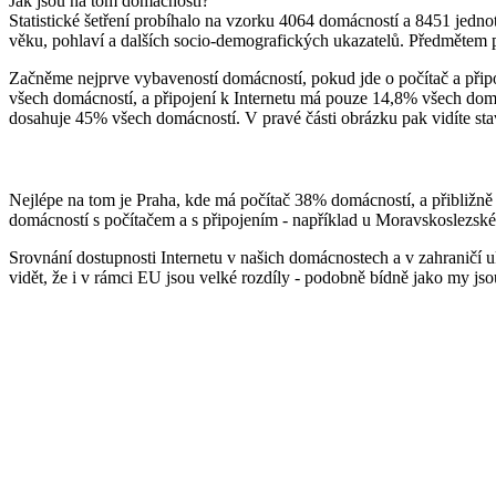
Jak jsou na tom domácnosti?
Statistické šetření probíhalo na vzorku 4064 domácností a 8451 jednot
věku, pohlaví a dalších socio-demografických ukazatelů. Předmětem 
Začněme nejprve vybaveností domácností, pokud jde o počítač a přip
všech domácností, a připojení k Internetu má pouze 14,8% všech domá
dosahuje 45% všech domácností. V pravé části obrázku pak vidíte sta
Nejlépe na tom je Praha, kde má počítač 38% domácností, a přibližně 3
domácností s počítačem a s připojením - například u Moravskoslezské
Srovnání dostupnosti Internetu v našich domácnostech a v zahraničí u
vidět, že i v rámci EU jsou velké rozdíly - podobně bídně jako my j