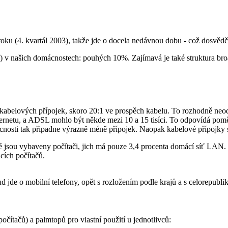
roku (4. kvartál 2003), takže jde o docela nedávnou dobu - což dosvědč
) v našich domácnostech: pouhých 10%. Zajímavá je také struktura bro
abelových přípojek, skoro 20:1 ve prospěch kabelu. To rozhodně neodp
ternetu, a ADSL mohlo být někde mezi 10 a 15 tisíci. To odpovídá poměr
cnosti tak připadne výrazně méně přípojek. Naopak kabelové přípojky 
ré jsou vybaveny počítači, jich má pouze 3,4 procenta domácí síť LAN. 
cích počítačů.
d jde o mobilní telefony, opět s rozložením podle krajů a s celorepub
čítačů) a palmtopů pro vlastní použití u jednotlivců: