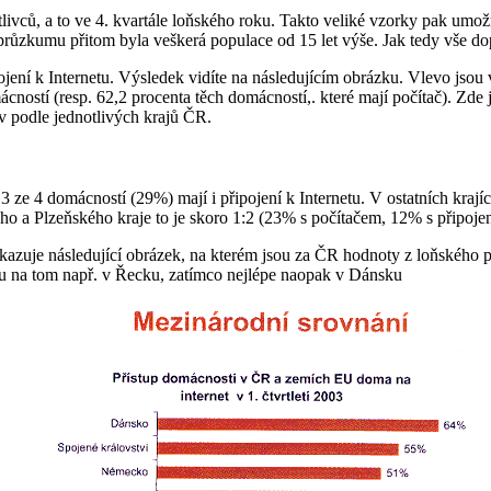
livců, a to ve 4. kvartále loňského roku. Takto veliké vzorky pak umožn
průzkumu přitom byla veškerá populace od 15 let výše. Jak tedy vše d
ojení k Internetu. Výsledek vidíte na následujícím obrázku. Vlevo js
cností (resp. 62,2 procenta těch domácností,. které mají počítač). Zd
v podle jednotlivých krajů ČR.
 ze 4 domácností (29%) mají i připojení k Internetu. V ostatních krajích
ho a Plzeňského kraje to je skoro 1:2 (23% s počítačem, 12% s připoje
kazuje následující obrázek, na kterém jsou za ČR hodnoty z loňského po
sou na tom např. v Řecku, zatímco nejlépe naopak v Dánsku