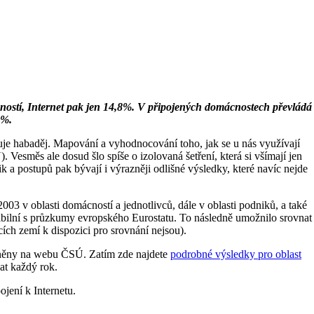
mácností, Internet pak jen 14,8%. V připojených domácnostech převládá
4%.
ytuje habaděj. Mapování a vyhodnocování toho, jak se u nás využívají
 Vesměs ale dosud šlo spíše o izolovaná šetření, která si všímají jen
 a postupů pak bývají i výrazněji odlišné výsledky, které navíc nejde
 2003 v oblasti domácností a jednotlivců, dále v oblasti podniků, a také
atibilní s průzkumy evropského Eurostatu. To následně umožnilo srovnat
ích zemí k dispozici pro srovnání nejsou).
řejněny na webu ČSÚ. Zatím zde najdete
podrobné výsledky pro oblast
at každý rok.
ojení k Internetu.