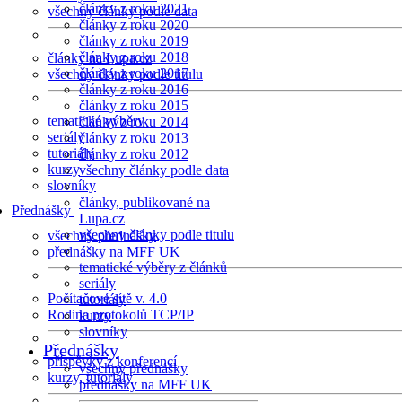
články z roku 2021
všechny články podle data
články z roku 2020
články z roku 2019
články z roku 2018
články na Lupa.cz
články z roku 2017
všechny články podle titulu
články z roku 2016
články z roku 2015
tematické výběry
články z roku 2014
seriály
články z roku 2013
tutoriály
články z roku 2012
kurzy
všechny články podle data
slovníky
články, publikované na
Přednášky
Lupa.cz
všechny články podle titulu
všechny přednášky
přednášky na MFF UK
tematické výběry z článků
seriály
Počítačové sítě v. 4.0
tutoriály
Rodina protokolů TCP/IP
kurzy
slovníky
Přednášky
příspěvky z konferencí
všechny přednášky
kurzy, tutoriály
přednášky na MFF UK