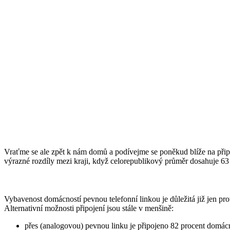
Vraťme se ale zpět k nám domů a podívejme se poněkud blíže na připoj
výrazné rozdíly mezi kraji, když celorepublikový průměr dosahuje 63 p
Vybavenost domácností pevnou telefonní linkou je důležitá již jen proto
Alternativní možnosti připojení jsou stále v menšině:
přes (analogovou) pevnou linku je připojeno 82 procent domác