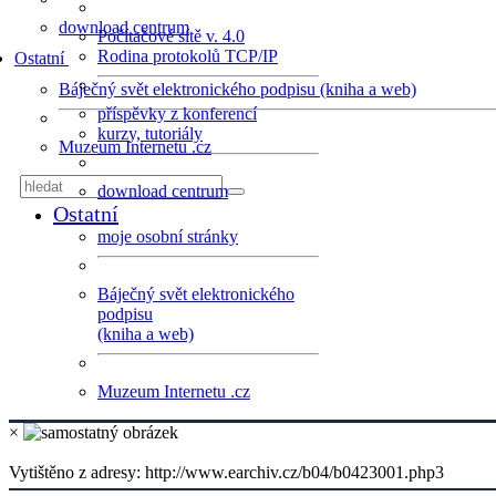
download centrum
Počítačové sítě v. 4.0
Rodina protokolů TCP/IP
Ostatní
Báječný svět elektronického podpisu (kniha a web)
příspěvky z konferencí
kurzy, tutoriály
Muzeum Internetu .cz
download centrum
Ostatní
moje osobní stránky
Báječný svět elektronického
podpisu
(kniha a web)
Muzeum Internetu .cz
×
Vytištěno z adresy: http://www.earchiv.cz/b04/b0423001.php3