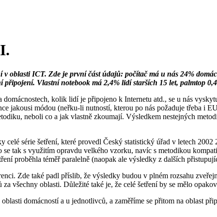
I.
tření v oblasti ICT. Zde je první část údajů: počítač má u nás 24% do
připojení. Vlastní notebook má 2,4% lidí starších 15 let, palmtop 0,
 domácnostech, kolik lidí je připojeno k Internetu atd., se u nás vysk
e jakousi módou (neřku-li nutností, kterou po nás požaduje třeba i EU).
odiku, neboli co a jak vlastně zkoumají. Výsledkem nestejných metodik
y celé série šetření, které provedl Český statistický úřad v letech 2002
 Stalo se tak s využitím opravdu velkého vzorku, navíc s metodikou komp
ení proběhla téměř paralelně (naopak ale výsledky z dalších přistupujíc
erenci. Zde také padl příslib, že výsledky budou v plném rozsahu zve
za všechny oblasti. Důležité také je, že celé šetření by se mělo opakov
blasti domácností a u jednotlivců, a zaměříme se přitom na oblast přip