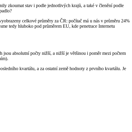
ily zkoumat stav i podle jednotlivých krajů, a také v členění podle
opadlo?
ou vyobrazeny celkové průměry za ČR: počítač má u nás v průměru 24%
e jsme tedy hluboko pod průměrem EU, kde penetrace Internetu
 jsou absolutní počty nižší, a nižší je většinou i poměr mezi počtem
ním).
sledního kvartálu, a za ostatní země hodnoty z prvního kvartálu. Je