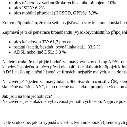
přes některou z variant širokorychlostního připojení: 10%
přes ISDN: 6,2%
přes mobilní připojení (HCSCD, GPRS): 5,3%
Znovu připomínám, že toto šetření zjišťovalo stav ke konci loňského 
Zajímavá je také penetrace broadbandu (vysokorychlostního připojení
přes kabelovou TV: 61,7 procenta
ostatní (satelit, bezdrát, pevná linka atd.): 33,3 %
ADSL nebo jiné DSL: 3,3 %
Na této struktuře mi přijde hodně zajímavý výrazný odstup ADSL od k
kabelové společnosti něco přes kolem 40 tisíc aktivních přípojek k In
ADSL našlo uplatnění hlavně ve firmách, nejspíše malých, a na domá
Na závěr ještě jeden zajímavý údaj: z 966 tisíc domácností v ČR, kte
skutečně na "síť LAN", nebo obecně na jakékoli propojení více domá
Jak jsou na tom jednotlivci?
Na závěr si ještě ukažme vybavenost jednotlivých osob. Nejprve poku
Dále si ukažme, jak to vypadá s vlastnictvím notebooků (přenosných po