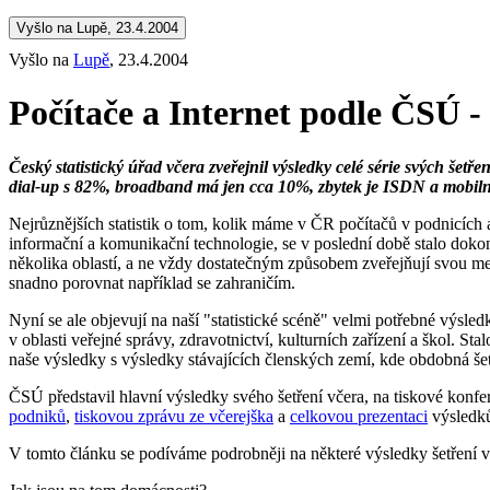
Vyšlo na Lupě, 23.4.2004
Vyšlo na
Lupě
, 23.4.2004
Počítače a Internet podle ČSÚ - 
Český statistický úřad včera zveřejnil výsledky celé série svých še
dial-up s 82%, broadband má jen cca 10%, zbytek je ISDN a mobilní 
Nejrůznějších statistik o tom, kolik máme v ČR počítačů v podnicích a
informační a komunikační technologie, se v poslední době stalo dokonc
několika oblastí, a ne vždy dostatečným způsobem zveřejňují svou met
snadno porovnat například se zahraničím.
Nyní se ale objevují na naší "statistické scéně" velmi potřebné výsledk
v oblasti veřejné správy, zdravotnictví, kulturních zařízení a škol.
naše výsledky s výsledky stávajících členských zemí, kde obdobná šetř
ČSÚ představil hlavní výsledky svého šetření včera, na tiskové konf
podniků
,
tiskovou zprávu ze včerejška
a
celkovou prezentaci
výsledků 
V tomto článku se podíváme podrobněji na některé výsledky šetření v o