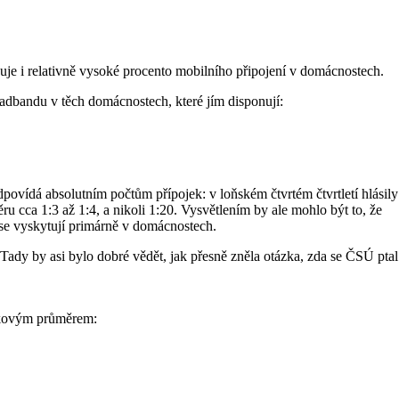
uje i relativně vysoké procento mobilního připojení v domácnostech.
adbandu v těch domácnostech, které jím disponují:
ovídá absolutním počtům přípojek: v loňském čtvrtém čtvrtletí hlásily
u cca 1:3 až 1:4, a nikoli 1:20. Vysvětlením by ale mohlo být to, že
se vyskytují primárně v domácnostech.
Tady by asi bylo dobré vědět, jak přesně zněla otázka, zda se ČSÚ ptal
likovým průměrem: