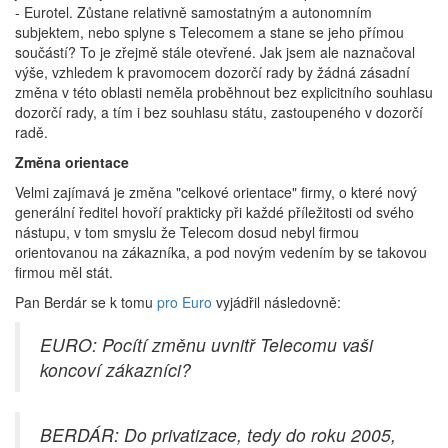
- Eurotel. Zůstane relativně samostatným a autonomním
subjektem, nebo splyne s Telecomem a stane se jeho přímou
součástí? To je zřejmě stále otevřené. Jak jsem ale naznačoval
výše, vzhledem k pravomocem dozorčí rady by žádná zásadní
změna v této oblasti neměla proběhnout bez explicitního souhlasu
dozorčí rady, a tím i bez souhlasu státu, zastoupeného v dozorčí
radě.
Změna orientace
Velmi zajímavá je změna "celkové orientace" firmy, o které nový
generální ředitel hovoří prakticky při každé příležitosti od svého
nástupu, v tom smyslu že Telecom dosud nebyl firmou
orientovanou na zákazníka, a pod novým vedením by se takovou
firmou měl stát.
Pan Berdár se k tomu
pro Euro
vyjádřil následovně:
EURO: Pocítí změnu uvnitř Telecomu vaši
koncoví zákazníci?
BERDÁR: Do privatizace, tedy do roku 2005,