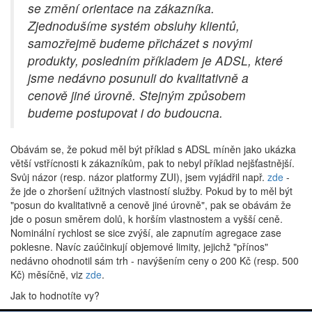
se změní orientace na zákazníka.
Zjednodušíme systém obsluhy klientů,
samozřejmě budeme přicházet s novými
produkty, posledním příkladem je ADSL, které
jsme nedávno posunuli do kvalitativně a
cenově jiné úrovně. Stejným způsobem
budeme postupovat i do budoucna.
Obávám se, že pokud měl být příklad s ADSL míněn jako ukázka
větší vstřícnosti k zákazníkům, pak to nebyl příklad nejšťastnější.
Svůj názor (resp. názor platformy ZUI), jsem vyjádřil např.
zde
-
že jde o zhoršení užitných vlastností služby. Pokud by to měl být
"posun do kvalitativně a cenově jiné úrovně", pak se obávám že
jde o posun směrem dolů, k horším vlastnostem a vyšší ceně.
Nominální rychlost se sice zvýší, ale zapnutím agregace zase
poklesne. Navíc zaúčinkují objemové limity, jejichž "přínos"
nedávno ohodnotil sám trh - navýšením ceny o 200 Kč (resp. 500
Kč) měsíčně, viz
zde
.
Jak to hodnotíte vy?