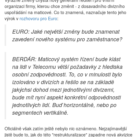
Výrazné změny chystá nový generální ředitel i pro vnitřní
organizaci firmy, kterou chce změnit - z dosavadního divizního
uspořádání na maticové. Co to znamená, naznačuje tento jeho
výrok v
rozhovoru pro Euro
:
EURO: Jaké největší změny bude znamenat
zavedení nového systému pro zaměstnance?
BERDÁR: Maticový systém řízení bude klást
na lidi v Telecomu větší požadavky z hlediska
osobní zodpovědnosti. To, co v minulosti bylo
izolováno v divizích a řešilo se na základě
jakýchsi dohod mezi jednotlivými divizemi,
bude mít nyní aspekt konkrétní odpovědnosti
jednotlivých lidí. Buď horizontálně, nebo po
segmentech vertikálně.
Oficiálně však zatím ještě nebylo nic oznámeno. Nejzajímavější
jistě bude to, jak do této "restrukturalizace" zapadne nová akvizice