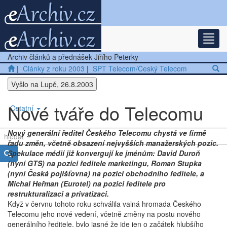
Rozba
Nejnovější články
Archiv článků a přednášek Jiřího Peterky
Další články
|
Články z roku 2003
|
SPT Telecom/Český Telecom
Vyšlo na Lupě, 26.8.2003
Přednášky
Nové tváře do Telecomu
Ostatní
Nový generální ředitel Českého Telecomu chystá ve firmě
řadu změn, včetně obsazení nejvyšších manažerských pozic.
Spekulace médií již konvergují ke jménům: David Duroň
(nyní GTS) na pozici ředitele marketingu, Roman Stupka
(nyní Česká pojišťovna) na pozici obchodního ředitele, a
Michal Heřman (Eurotel) na pozici ředitele pro
restrukturalizaci a privatizaci.
Když v červnu tohoto roku schválila valná hromada Českého
Telecomu jeho nové vedení, včetně změny na postu nového
generálního ředitele, bylo jasné že jde jen o začátek hlubšího