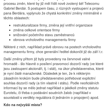
procesu změn, které by již měl řídit nově zvolený šéf Telecomu
Gabriel Berdár. S postupem času, z různých vystoupení a projevů
pana Berdára, vyplynulo že chystá konkrétní změny minimálně v
těchto oblastech:
restrukturalizace firmy, změna její vnitřní organizace
změna celkové orientace firmy
snižování početního stavu zaměstnanců
obnova vrcholového managementu firmy
Některé z nich, například právě obnovu na postech vrcholového
managementu firmy, chce generální ředitel dokončit již do září t.r.
Další změny přitom již byly provedeny na červnové valné
hromadě - šlo hlavně o posílení pravomocí dozorčí rady (ve které
jsou zastoupeni akcionáři, tj. i stát), na úkor představenstva, které
je nyní čistě manažerské. Důsledek je ten, že k některým
zásadním krokům bude představenstvo potřebovat explicitní
souhlas dozorčí rady (a tím vlastně i státu). Podle neoficiálních
informací by se mělo jednat například o jakékoli změny statutu
Eurotelu, či třeba o podávání soudních žalob (například v
souvislosti s verdikty regulátora či jednáním o propojení) apod.
Kdo na nejvyšší místa?