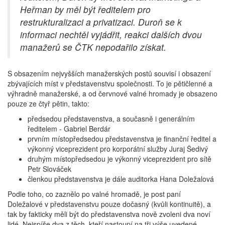
Heřman by měl být ředitelem pro
restrukturalizaci a privatizaci. Duroň se k
informaci nechtěl vyjádřit, reakci dalších dvou
manažerů se ČTK nepodařilo získat.
S obsazením nejvyšších manažerských postů souvisí i obsazení
zbývajících míst v představenstvu společnosti. To je pětičlenné a
výhradně manažerské, a od červnové valné hromady je obsazeno
pouze ze čtyř pětin, takto:
předsedou představenstva, a současně i generálním
ředitelem - Gabriel Berdár
prvním místopředsedou představenstva je finanční ředitel a
výkonný viceprezident pro korporátní služby Juraj Šedivý
druhým místopředsedou je výkonný viceprezident pro sítě
Petr Slováček
členkou představenstva je dále auditorka Hana Doležalová
Podle toho, co zaznělo po valné hromadě, je post paní
Doležalové v představenstvu pouze dočasný (kvůli kontinuitě), a
tak by fakticky měli být do představenstva nově zvoleni dva noví
lidé. Nejspíše dva z těch, kteří nastoupí na tři výše uvedené