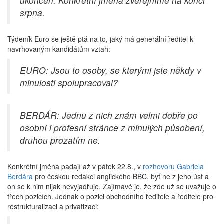
ukončen. Konkrétní jména zveřejníme na konci
srpna.
Týdeník Euro se ještě ptá na to, jaký má generální ředitel k
navrhovaným kandidátům vztah:
EURO: Jsou to osoby, se kterými jste někdy v
minulosti spolupracoval?
BERDÁR: Jednu z nich znám velmi dobře po
osobní i profesní stránce z minulých působení,
druhou prozatím ne.
Konkrétní jména padají až v pátek 22.8., v
rozhovoru Gabriela
Berdára
pro českou redakci anglického BBC, byť ne z jeho úst a
on se k nim nijak nevyjadřuje. Zajímavé je, že zde už se uvažuje o
třech pozicích. Jednak o pozici obchodního ředitele a ředitele pro
restrukturalizaci a privatizaci: