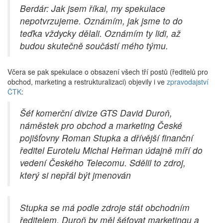
Berdár: Jak jsem říkal, my spekulace
nepotvrzujeme. Oznámím, jak jsme to do
teďka vždycky dělali. Oznámím ty lidi, až
budou skutečně součástí mého týmu.
Včera se pak spekulace o obsazení všech tří postů (ředitelů pro
obchod, marketing a restrukturalizaci) objevily i ve
zpravodajství
ČTK
:
Šéf komerční divize GTS David Duroň,
náměstek pro obchod a marketing České
pojišťovny Roman Stupka a dřívější finanční
ředitel Eurotelu Michal Heřman údajně míří do
vedení Českého Telecomu. Sdělil to zdroj,
který si nepřál být jmenován
Stupka se má podle zdroje stát obchodním
ředitelem, Duroň by měl šéfovat marketingu a