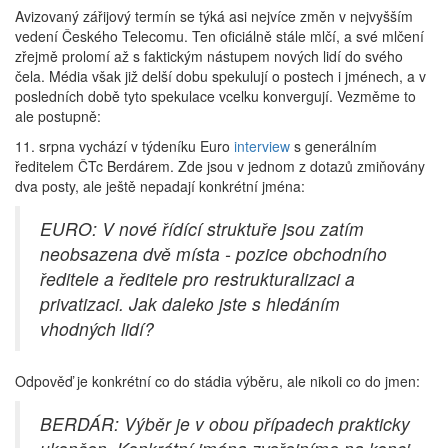
Avizovaný zářijový termín se týká asi nejvíce změn v nejvyšším
vedení Českého Telecomu. Ten oficiálně stále mlčí, a své mlčení
zřejmě prolomí až s faktickým nástupem nových lidí do svého
čela. Média však již delší dobu spekulují o postech i jménech, a v
posledních době tyto spekulace vcelku konvergují. Vezměme to
ale postupně:
11. srpna vychází v týdeníku Euro
interview
s generálním
ředitelem ČTc Berdárem. Zde jsou v jednom z dotazů zmiňovány
dva posty, ale ještě nepadají konkrétní jména:
EURO: V nové řídící struktuře jsou zatím
neobsazena dvě místa - pozice obchodního
ředitele a ředitele pro restrukturalizaci a
privatizaci. Jak daleko jste s hledáním
vhodných lidí?
Odpověď je konkrétní co do stádia výběru, ale nikoli co do jmen:
BERDÁR: Výběr je v obou případech prakticky