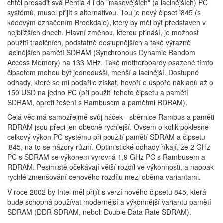
chtěl prosadit svá Pentia 4 i do "masovějších" (a lacinějších) PC
systémů, musel přijít s alternativou. Tou je nový čipset i845 (s
kódovým označením Brookdale), který by měl být představen v
nejbližších dnech. Hlavní změnou, kterou přináší, je možnost
použití tradičních, podstatně dostupnějších a také výrazně
lacinějších pamětí SDRAM (Synchronous Dynamic Random
Access Memory) na 133 MHz. Také motherboardy osazené tímto
čipsetem mohou být jednodušší, menší a lacinější. Dostupné
odhady, které se mi podařilo získat, hovoří o úspoře nákladů až o
150 USD na jedno PC (při použití tohoto čipsetu a pamětí
SDRAM, oproti řešení s Rambusem a pamětmi RDRAM).
Celá věc má samozřejmě svůj háček - sběrnice Rambus a paměti
RDRAM jsou přeci jen obecně rychlejší. Ovšem o kolik poklesne
celkový výkon PC systému při použití pamětí SDRAM a čipsetu
i845, na to se názory různí. Optimistické odhady říkají, že 2 GHz
PC s SDRAM se výkonem vyrovná 1,9 GHz PC s Rambusem a
RDRAM. Pesimisté očekávají větší rozdíl ve výkonnosti, a naopak
rychlé zmenšování cenového rozdílu mezi oběma variantami.
V roce 2002 by Intel měl přijít s verzí nového čipsetu 845, která
bude schopná používat modernější a výkonnější variantu pamětí
SDRAM (DDR SDRAM, neboli Double Data Rate SDRAM).