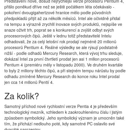
Představení nové, dosud nejrychlejší verze procesoru Pentium 4,
přišlo poněkud dříve než se ještě počátkem léta očekávalo -
pokoření dvougigahertzové hranice mělo podle původních
předpokladů přijít až za několik měsíců. Intel ale očividně přidal
na tempu a výrazně zrychlil inovace svých produktů, nejspíše ve
snaze oživit trh, poprat se s konkurencí a zvýšit odbyt svých
procesorových čipů. Ještě v lednu totiž představitelé Intelu
odhadovali, že za celý letošní rok prodají nejméně 20 milionů
procesorů Pentium 4. Reálné výsledky se ale rýsují podstatně
nižší - podle odhadů Mercury Research, která vývoj trhu sleduje,
dokázal Intel za první čtvrtletí prodat jen asi 1 milion procesorů
Pentium 4 (premiéru měly v listopadu 2000). Ve druhém kvartále
to byly 2 miliony těchto čipů, a při stejném tempu nárůstu by podle
odhadu zmíněné Mercury Research do konce roku Intel prodal
jen cca 14 milionů Pentií 4.
Za kolik?
Samotný příchod nové rychlostní verze Pentia 4 je především
technologický mezník, vzhledem k zaokrouhlenému číslu i jistým
způsobem symbolický. Jeho symbolický význam je umocněn také
tím, že přichází nedlouho poté, kdy samotné PC oslavilo své
dvacáté narozeniny.