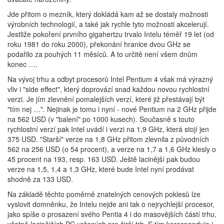
Jde přitom o mezník, který dokládá kam až se dostaly možnosti
výrobních technologií, a také jak rychle tyto možnosti akcelerují.
Jestliže pokoření prvního gigahertzu trvalo Intelu téměř 19 let (od
roku 1981 do roku 2000), překonání hranice dvou GHz se
podařilo za pouhých 11 měsíců. A to určitě není všem dnům
konec ….
Na vývoj trhu a odbyt procesorů Intel Pentium 4 však má výrazný
vliv i "side effect", který doprovází snad každou novou rychlostní
verzi. Je jím zlevnění pomalejších verzí, které již přestávají být
"tím nej …". Nejinak je tomu i nyní - nové Pentium na 2 GHz přijde
na 562 USD (v "balení" po 1000 kusech). Současně s touto
rychlostní verzí pak Intel uvádí i verzi na 1,9 GHz, která stojí jen
375 USD. "Starší" verze na 1,8 GHz přitom zlevnila z původních
562 na 256 USD (o 54 procent), a verze na 1,7 a 1,6 GHz klesly o
45 procent na 193, resp. 163 USD. Ještě lacinější pak budou
verze na 1,5, 1,4 a 1,3 GHz, které bude Intel nyní prodávat
shodně za 133 USD.
Na základě těchto poměrně znatelných cenových poklesů lze
vyslovit domněnku, že Intelu nejde ani tak o nejrychlejší procesor,
jako spíše o prosazení svého Pentia 4 i do masovějších částí trhu,