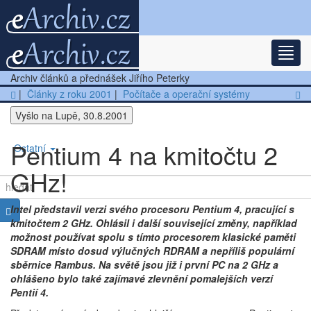
Rozba
Nejnovější články
Archiv článků a přednášek Jiřího Peterky
Další články
|
Články z roku 2001
|
Počítače a operační systémy
Vyšlo na Lupě, 30.8.2001
Přednášky
Pentium 4 na kmitočtu 2
Ostatní
GHz!
Intel představil verzi svého procesoru Pentium 4, pracující s
kmitočtem 2 GHz. Ohlásil i další související změny, například
možnost používat spolu s tímto procesorem klasické paměti
SDRAM místo dosud výlučných RDRAM a nepříliš populární
sběrnice Rambus. Na světě jsou již i první PC na 2 GHz a
ohlášeno bylo také zajímavé zlevnění pomalejších verzí
Pentií 4.