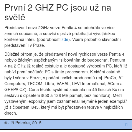
První 2 GHZ PC jsou už na
světě
Představení nové 2GHz verze Pentia 4 se odehrálo ve více
zemích současně, a souvisí s právě probíhající vývojářskou
konferencí Intelu (podrobnosti
zde
). Včera proběhlo slavnostní
představení i v Praze.
Důležité přitom je, že představení nové rychlostní verze Pentia 4
nebylo žádným uspěchaným "slibováním do budoucna". Pentium
4 na 2 GHz již reálně existuje a je dostupné výrobcům PC, kteří již
nabízí první počítače PC s tímto procesorem. K vidění ostatně
byly i včera v Praze, v podání našich producentů (mj. ProCa, AT
Computers, TECOM, Libra, VAHAL, LEVI International, ACom a
GREPA CZ). Cena těchto systémů začínala na 45 tisících Kč (za
sestavu s čipsetem i850 a 128 MB paměti, bez monitoru). Mezi
vystavenými exponáty jsem zaznamenal nejméně jeden exemplář
již s čipsetem i845, který má být představen teprve v nejbližších
dnech.
© Jiří Peterka, 2015