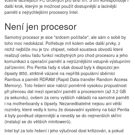
včetně lacinějších PC určených pro širší trh. S tím koresponduje i
další krok, kterým je možnost použít dostupnější a lacinější
paměti s nejrychlejšími procesory Intel.
Není jen procesor
Samotný procesor je sice "srdcem počítače", ale sám o sobě by
toho moc nedokázal. Potřebuje mít kolem sebe další prvky, z
nichž nejblíže mu je tzv. chipset, neboli soustava obvodů které
realizují celou řadu funkcí nezbytných pro chod procesoru a jeho
komunikaci s operační pamětí a nejrůznějšími vstupně-výstupními
zařízeními. Pro Pentia řady 4 však dosud byly k dispozici jen
čipsety i850, striktně vázané na nepříliš populární sběrnici
Rambus a paměti RDRAM (Rapid Data-transfer Random Access
Memory). Toto řešení sice nabízí poměrně vysokou propustnost
při přenosu dat mezi operační pamětí a procesorem (až 3,2 GB
za sekundu), ovšem za cenu vyšších nákladů na samotné paměti
i na motherboardy s čipsety. Nezanedbatelné nejsou ani větší
rozměry, které vedly k tomu že dosavadní systémy na bázi Pentia
4 byly poněkud objemnější a nevešly se do nejmenších skříní
(instalují se do větších minitowerů).
Intel byl za toto řešení i jeho výlučnost dost kritizován, a pokud