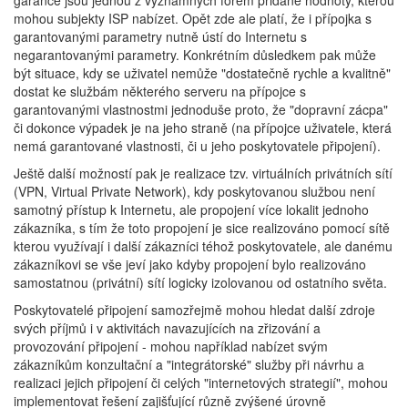
garance jsou jednou z významných forem přidané hodnoty, kterou
mohou subjekty ISP nabízet. Opět zde ale platí, že i přípojka s
garantovanými parametry nutně ústí do Internetu s
negarantovanými parametry. Konkrétním důsledkem pak může
být situace, kdy se uživatel nemůže "dostatečně rychle a kvalitně"
dostat ke službám některého serveru na přípojce s
garantovanými vlastnostmi jednoduše proto, že "dopravní zácpa"
či dokonce výpadek je na jeho straně (na přípojce uživatele, která
nemá garantované vlastnosti, či u jeho poskytovatele připojení).
Ještě další možností pak je realizace tzv. virtuálních privátních sítí
(VPN, Virtual Private Network), kdy poskytovanou službou není
samotný přístup k Internetu, ale propojení více lokalit jednoho
zákazníka, s tím že toto propojení je sice realizováno pomocí sítě
kterou využívají i další zákazníci téhož poskytovatele, ale danému
zákazníkovi se vše jeví jako kdyby propojení bylo realizováno
samostatnou (privátní) sítí logicky izolovanou od ostatního světa.
Poskytovatelé připojení samozřejmě mohou hledat další zdroje
svých příjmů i v aktivitách navazujících na zřizování a
provozování připojení - mohou například nabízet svým
zákazníkům konzultační a "integrátorské" služby při návrhu a
realizaci jejich připojení či celých "internetových strategií", mohou
implementovat řešení zajišťující různě zvýšené úrovně