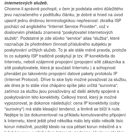
internetových služeb.
Chceme-li správně pochopit, v čem je podstata velmi důležitého
jevu naznačeného v podtitulku článku, je dobré si hned na úvod
ujasnit jednu drobnou terminologickou nepřesnost: zkratka ISP
pochází od anglického "Internet Service Provider", což v
doslovném překladu znamená "poskytovatel internetových
služeb". Podstatné je zde slůvko "service" alias "služba", které
naznačuje že předmětem činnosti příslušného subjektu je
poskytování určitých služeb. To je ale stále méně pravda, protože
to co subjekty ISP tradičně poskytují je tzv. IP konektivita do
Internetu, neboli vzájemné propojení (propojení sítě zákazníka a
sítě poskytovatele, která je součástí Internetu ) a schopnost
přenášet po takovémto propojení datové pakety protokolu IP
(Internet Protocol). Dříve to sice bylo možné považovat za službu,
ale dnes je to stále více chápáno spíše jako určitá "surovina",
zatímco za službu jsou považovány až další aktivity spojené s
poskytováním této konektivity. Celkový trend, který je možné
vypozorovat, je dokonce následující: cena IP konektivity (coby
"suroviny") má stále klesající tendenci, a limitně se blíží k nule.
Nejlépe to lze dokumentovat na příkladu komutovaného připojení
k Internetu, které ještě před několika málo lety stálo několik tisíc
korun měsíčně, později kleslo na cca pětset korun měsíčně a v