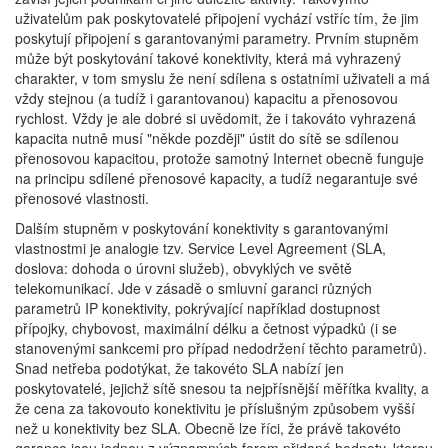
uživatelům pak poskytovatelé připojení vychází vstříc tím, že jim
poskytují připojení s garantovanými parametry. Prvním stupněm
může být poskytování takové konektivity, která má vyhrazený
charakter, v tom smyslu že není sdílena s ostatními uživateli a má
vždy stejnou (a tudíž i garantovanou) kapacitu a přenosovou
rychlost. Vždy je ale dobré si uvědomit, že i takováto vyhrazená
kapacita nutně musí "někde později" ústit do sítě se sdílenou
přenosovou kapacitou, protože samotný Internet obecně funguje
na principu sdílené přenosové kapacity, a tudíž negarantuje své
přenosové vlastnosti.
Dalším stupněm v poskytování konektivity s garantovanými
vlastnostmi je analogie tzv. Service Level Agreement (SLA,
doslova: dohoda o úrovni služeb), obvyklých ve světě
telekomunikací. Jde v zásadě o smluvní garanci různých
parametrů IP konektivity, pokrývající například dostupnost
přípojky, chybovost, maximální délku a četnost výpadků (i se
stanovenými sankcemi pro případ nedodržení těchto parametrů).
Snad netřeba podotýkat, že takovéto SLA nabízí jen
poskytovatelé, jejichž sítě snesou ta nejpřísnější měřítka kvality, a
že cena za takovouto konektivitu je příslušným způsobem vyšší
než u konektivity bez SLA. Obecně lze říci, že právě takovéto