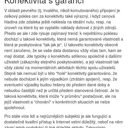
V oblasti pevného (tj. trvalého, nikoli komutovaného) připojení je
celkový pokles cen za konektivitu také výrazný, i když cenová
hladina zde zdaleka ještě neklesla na ideální nulu, resp. na
úroveň na které by se vyplatilo náklady dotovat z jiných zdrojů.
Přesto se ale i zde rýsuje zajímavý trend: k největšímu poklesu
dochází u takové konektivity, která nemá garantované vlastnosti a
která je poskytována "tak jak je". U takovéto konektivity obecně
není zaručeno, že se vaše data dostanou vždy včas tam, kam se
mají dostat. Jde typicky o konektivitu sdílenou společně s dalšími
uživateli (zákazníky stejného poskytovatele), a její vlastnosti tak
vždy závisí na momentálních aktivitách těchto spolu-uživatelů.
Stejně tak nemusí být u této "holé" konektivity garantováno, že
nebude docházet k jejím výpadkům (ztrátám spojení), resp. že
eventuelní výpadky budou řešeny do předem dané doby a
nebudou častější než je určitá předem stanovená četnost. Je to
taková konektivita, která může "v průměru" postačovat, ale na
jejíž vlastnosti a "chování" v konkrétních situacích se nelze
spolehnout.
Pro stále více lidí a nejrůznějších subjektů je ale fungující a
dostatečně kvalitní přístup k Internet velmi důležitý, neboť na něm
závisí jejich podnikání či jiné důležité aktivity. Takovýmto