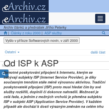
Rozba
Nejnovější články
Archiv článků a přednášek Jiřího Peterky
Další články
|
Články z roku 2000
|
ASP služby
Vyšlo v příloze Softwarových novin, v září 2000
Přednášky
Ostatní
další část
Od ISP k ASP
Samotné poskytování připojení k Internetu, kterým se
zabývají subjekty ISP (Internet Service Provider), je díky
současným trendům stále méně výnosnou aktivitou. Tradiční
poskytovatelé připojení (ISP) proto musí hledat čím by své
služby rozšířili, doplnili či dokonce nahradili. Možností je
celá řada, a jedním z možných vrcholů je přeměna subjektu
ISP v subjekt ASP (Application Service Provider). V každém
případě ale dochází k dosti výrazným změnám na celém trhu