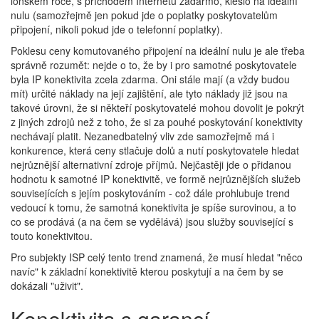
loňském roce, s příchodem Internetu zadarmo, kleslo na ideální
nulu (samozřejmě jen pokud jde o poplatky poskytovatelům
připojení, nikoli pokud jde o telefonní poplatky).
Poklesu ceny komutovaného připojení na ideální nulu je ale třeba
správně rozumět: nejde o to, že by i pro samotné poskytovatele
byla IP konektivita zcela zdarma. Oni stále mají (a vždy budou
mít) určité náklady na její zajištění, ale tyto náklady již jsou na
takové úrovni, že si někteří poskytovatelé mohou dovolit je pokrýt
z jiných zdrojů než z toho, že si za pouhé poskytování konektivity
nechávají platit. Nezanedbatelný vliv zde samozřejmě má i
konkurence, která ceny stlačuje dolů a nutí poskytovatele hledat
nejrůznější alternativní zdroje příjmů. Nejčastěji jde o přidanou
hodnotu k samotné IP konektivitě, ve formě nejrůznějších služeb
souvisejících s jejím poskytováním - což dále prohlubuje trend
vedoucí k tomu, že samotná konektivita je spíše surovinou, a to
co se prodává (a na čem se vydělává) jsou služby související s
touto konektivitou.
Pro subjekty ISP celý tento trend znamená, že musí hledat "něco
navíc" k základní konektivitě kterou poskytují a na čem by se
dokázali "uživit".
Konektivita s garancí