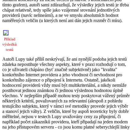
tímto grafem), autoři sami zdůrazňují, že výsledky jejich testů je třeba
chápat relativně, tedy spíše jako vzájemné srovnání jednotlivých
providerů (navíc nelineární), a ne ve smyslu absolutních hodnot
naměřených veličin (u kterých není ani dán jejich rozměr či míra).
Příklad
výsledků
testů
Autoři Lupy také příliš neskrývají, že ani nynější podoba jejich testů
zdaleka nepostihuje všechny aspekty, které v praxi rozhodují o tom,
co je uživateli chápáno (byť značně subjektivně) jako "kvalita"
konkrétního Internet providera a jeho vhodnost či nevhodnost pro
konkrétního zájemce o připojení k Internetu. Ostatně, jakékoli
hodnocení providerů vždy musí být multikriteriální, a nikdy nemůže
postihovat jedinou známkou či jedinou výslednou hodnotou úplně
všechno. V nejlepším případě mohou testy poskytovat vážený průměr
některých kritérií, považovaných za relevantní (alespoň z pohledu
testujícího subjektu, který v rámci své metodiky provede jejich výběr
a stanoví jejich váhy). Z veličin, které by aspoň teoreticky byly dobře
měřitelné, nejsou v testech Lupy uvažovány ceny za připojení, či
například počet zákazníků providera, kteří připadají na jeden modem
na jeho přístupovém serveru - co jsou komu platné seberychlejší linky