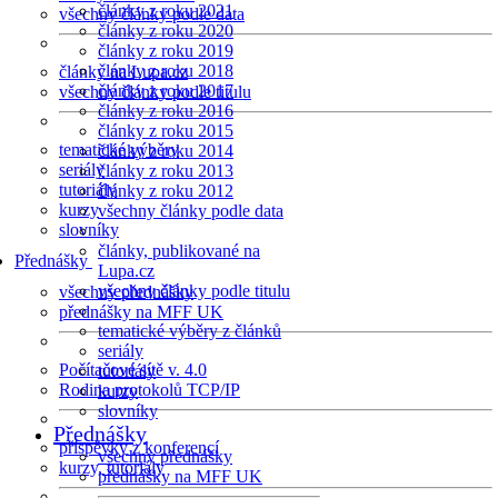
články z roku 2021
všechny články podle data
články z roku 2020
články z roku 2019
články z roku 2018
články na Lupa.cz
články z roku 2017
všechny články podle titulu
články z roku 2016
články z roku 2015
tematické výběry
články z roku 2014
seriály
články z roku 2013
tutoriály
články z roku 2012
kurzy
všechny články podle data
slovníky
články, publikované na
Přednášky
Lupa.cz
všechny články podle titulu
všechny přednášky
přednášky na MFF UK
tematické výběry z článků
seriály
Počítačové sítě v. 4.0
tutoriály
Rodina protokolů TCP/IP
kurzy
slovníky
Přednášky
příspěvky z konferencí
všechny přednášky
kurzy, tutoriály
přednášky na MFF UK