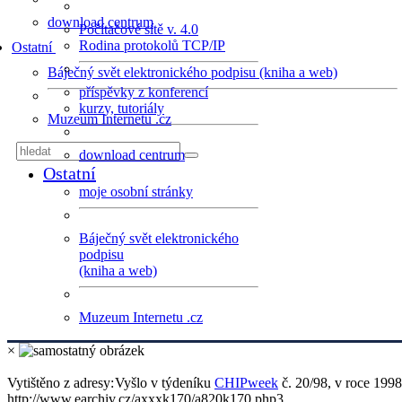
download centrum
Počítačové sítě v. 4.0
Rodina protokolů TCP/IP
Ostatní
Báječný svět elektronického podpisu (kniha a web)
příspěvky z konferencí
kurzy, tutoriály
Muzeum Internetu .cz
download centrum
Ostatní
moje osobní stránky
Báječný svět elektronického
podpisu
(kniha a web)
Muzeum Internetu .cz
×
Vytištěno z adresy:
Vyšlo v týdeníku
CHIPweek
č. 20/98, v roce 1998
http://www.earchiv.cz/axxxk170/a820k170.php3