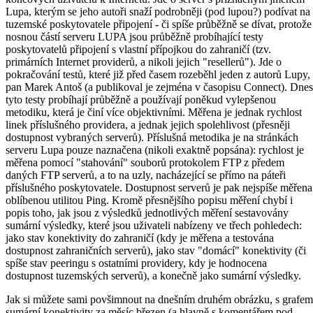
Lupa, kterým se jeho autoři snaží podrobněji (pod lupou?) podívat na
tuzemské poskytovatele připojení - či spíše průběžně se dívat, protože
nosnou částí serveru LUPA jsou průběžně probíhající testy
poskytovatelů připojení s vlastní přípojkou do zahraničí (tzv.
primárních Internet providerů, a nikoli jejich "resellerů"). Jde o
pokračování testů, které již před časem rozeběhl jeden z autorů Lupy,
pan Marek Antoš (a publikoval je zejména v časopisu Connect). Dnes
tyto testy probíhají průběžně a používají poněkud vylepšenou
metodiku, která je činí více objektivními. Měřena je jednak rychlost
linek příslušného providera, a jednak jejich spolehlivost (přesněji
dostupnost vybraných serverů). Příslušná metodika je na stránkách
serveru Lupa pouze naznačena (nikoli exaktně popsána): rychlost je
měřena pomocí "stahování" souborů protokolem FTP z předem
daných FTP serverů, a to na uzly, nacházející se přímo na páteři
příslušného poskytovatele. Dostupnost serverů je pak nejspíše měřena
oblíbenou utilitou Ping. Kromě přesnějšího popisu měření chybí i
popis toho, jak jsou z výsledků jednotlivých měření sestavovány
sumární výsledky, které jsou uživateli nabízeny ve třech pohledech:
jako stav konektivity do zahraničí (kdy je měřena a testována
dostupnost zahraničních serverů), jako stav "domácí" konektivity (či
spíše stav peeringu s ostatními providery, kdy je hodnocena
dostupnost tuzemských serverů), a konečně jako sumární výsledky.
Jak si můžete sami povšimnout na dnešním druhém obrázku, s grafem
sumární konektivity za měsíc březen (a hlavně s komentářem pod