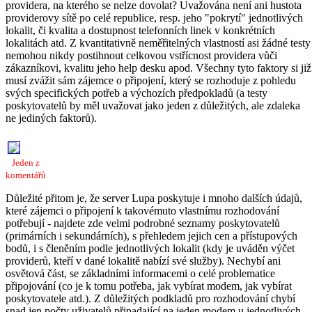
providera, na kterého se nelze dovolat? Uvažována není ani hustota
providerovy sítě po celé republice, resp. jeho "pokrytí" jednotlivých
lokalit, či kvalita a dostupnost telefonních linek v konkrétních
lokalitách atd. Z kvantitativně neměřitelných vlastností asi žádné testy
nemohou nikdy postihnout celkovou vstřícnost providera vůči
zákazníkovi, kvalitu jeho help desku apod. Všechny tyto faktory si již
musí zvážit sám zájemce o připojení, který se rozhoduje z pohledu
svých specifických potřeb a výchozích předpokladů (a testy
poskytovatelů by měl uvažovat jako jeden z důležitých, ale zdaleka
ne jediných faktorů).
Jeden z
komentářů
Důležité přitom je, že server Lupa poskytuje i mnoho dalších údajů,
které zájemci o připojení k takovémuto vlastnímu rozhodování
potřebují - najdete zde velmi podrobné seznamy poskytovatelů
(primárních i sekundárních), s přehledem jejich cen a přístupových
bodů, i s členěním podle jednotlivých lokalit (kdy je uváděn výčet
providerů, kteří v dané lokalitě nabízí své služby). Nechybí ani
osvětová část, se základními informacemi o celé problematice
připojování (co je k tomu potřeba, jak vybírat modem, jak vybírat
poskytovatele atd.). Z důležitých podkladů pro rozhodování chybí
snad jen počty uživatelů připadající na jeden modem u jednotlivých