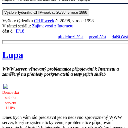
Vyšlo v týdeníku CHIPweek č. 20/98, v roce 1998
Vyšlo v týdeníku
CHIPweek
č. 20/98, v roce 1998
V rámci seriálu:
Zajímavosti z Internetu
část č.:
II/18
předchozí část
|
první část
|
další část
Lupa
WWW server, věnovaný problematice připojování k Internetu a
zaměřený na přehledy poskytovatelů a testy jejich služeb
Domovská
stránka
serveru
LUPA
Dnes bych vám rád představil jeden nedávno zprovozněný WWW
server, který se systematicky věnuje problematice připojování
koncových uživatelů k Internetu. Jde o server s příznačným jménem