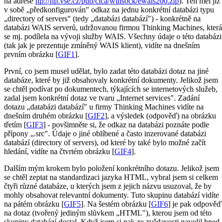
na adrese
ftp://ftp.vse.cz/pub/cica/winsock/ewais200.zip
). Ten měl již
v sobě „předkonfigurován" odkaz na jednu konkrétní databázi typu
„directory of servers" (tedy „databázi databází") - konkrétně na
databázi WAIS serverů, udržovanou firmou Thinking Machines, která
se mj. podílela na vývoji služby WAIS. Všechny údaje o této databázi
(tak jak je prezentuje zmíněný WAIS klient), vidíte na dnešním
prvním obrázku [
GIF1
].
První, co jsem musel udělat, bylo zadat této databázi dotaz na jiné
databáze, které by již obsahovaly konkrétní dokumenty. Jelikož jsem
se chtěl podívat po dokumentech, týkajících se internetových služeb,
zadal jsem konkrétní dotaz ve tvaru „Internet services". Zadání
dotazu „databázi databází" u firmy Thinking Machines vidíte na
dnešním druhém obrázku [
GIF2
], a výsledek (odpověď) na obrázku
třetím [
GIF3
] - povšimněte si, že odkaz na databázi poznáte podle
přípony „.src". Údaje o jiné oblíbené a často inzerované databázi
databází (directory of servers), od které by také bylo možné začít
hledání, vidíte na čtvrtém obrázku [
GIF4
].
Dalším mým krokem bylo položení konkrétního dotazu. Jelikož jsem
se chtěl zeptat na standardizaci jazyka HTML, vybral jsem si celkem
čtyři různé databáze, u kterých jsem z jejich názvu usuzoval, že by
mohly obsahovat relevantní dokumenty. Tuto skupinu databází vidíte
na pátém obrázku [
GIF5
]. Na šestém obrázku [
GIF6
] je pak odpověď
na dotaz (tvořený jediným slůvkem „HTML"), kterou jsem od této
skupiny databází dostal. Když jsem si pak ze zvědavosti navolil hned