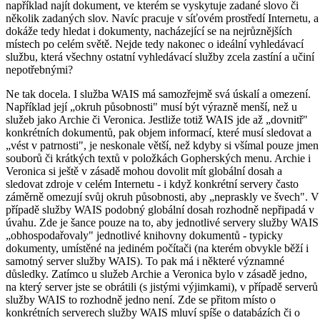
například najít dokument, ve kterém se vyskytuje zadané slovo či
několik zadaných slov. Navíc pracuje v síťovém prostředí Internetu, a
dokáže tedy hledat i dokumenty, nacházející se na nejrůznějších
místech po celém světě. Nejde tedy nakonec o ideální vyhledávací
službu, která všechny ostatní vyhledávací služby zcela zastíní a učiní
nepotřebnými?
Ne tak docela. I služba WAIS má samozřejmě svá úskalí a omezení.
Například její „okruh působnosti" musí být výrazně menší, než u
služeb jako Archie či Veronica. Jestliže totiž WAIS jde až „dovnitř"
konkrétních dokumentů, pak objem informací, které musí sledovat a
„vést v patrnosti", je neskonale větší, než kdyby si všímal pouze jmen
souborů či krátkých textů v položkách Gopherských menu. Archie i
Veronica si ještě v zásadě mohou dovolit mít globální dosah a
sledovat zdroje v celém Internetu - i když konkrétní servery často
záměrně omezují svůj okruh působnosti, aby „nepraskly ve švech". V
případě služby WAIS podobný globální dosah rozhodně nepřipadá v
úvahu. Zde je šance pouze na to, aby jednotlivé servery služby WAIS
„obhospodařovaly" jednotlivé knihovny dokumentů - typicky
dokumenty, umístěné na jediném počítači (na kterém obvykle běží i
samotný server služby WAIS). To pak má i některé významné
důsledky. Zatímco u služeb Archie a Veronica bylo v zásadě jedno,
na který server jste se obrátili (s jistými výjimkami), v případě serverů
služby WAIS to rozhodně jedno není. Zde se přitom místo o
konkrétních serverech služby WAIS mluví spíše o databázích či o