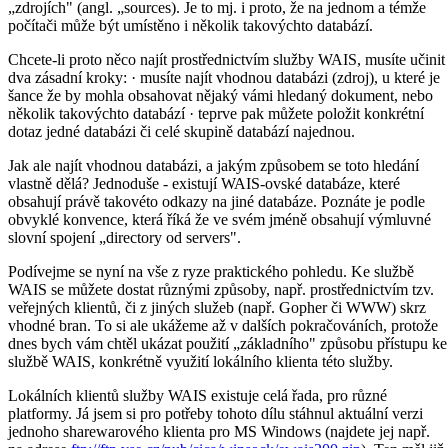
„zdrojích" (angl. „sources). Je to mj. i proto, že na jednom a témže
počítači může být umístěno i několik takovýchto databází.
Chcete-li proto něco najít prostřednictvím služby WAIS, musíte učinit
dva zásadní kroky: · musíte najít vhodnou databázi (zdroj), u které je
šance že by mohla obsahovat nějaký vámi hledaný dokument, nebo
několik takovýchto databází · teprve pak můžete položit konkrétní
dotaz jedné databázi či celé skupině databází najednou.
Jak ale najít vhodnou databázi, a jakým způsobem se toto hledání
vlastně dělá? Jednoduše - existují WAIS-ovské databáze, které
obsahují právě takovéto odkazy na jiné databáze. Poznáte je podle
obvyklé konvence, která říká že ve svém jméně obsahují výmluvné
slovní spojení „directory od servers".
Podívejme se nyní na vše z ryze praktického pohledu. Ke službě
WAIS se můžete dostat různými způsoby, např. prostřednictvím tzv.
veřejných klientů, či z jiných služeb (např. Gopher či WWW) skrz
vhodné bran. To si ale ukážeme až v dalších pokračováních, protože
dnes bych vám chtěl ukázat použití „základního" způsobu přístupu ke
službě WAIS, konkrétně využití lokálního klienta této služby.
Lokálních klientů služby WAIS existuje celá řada, pro různé
platformy. Já jsem si pro potřeby tohoto dílu stáhnul aktuální verzi
jednoho sharewarového klienta pro MS Windows (najdete jej např.