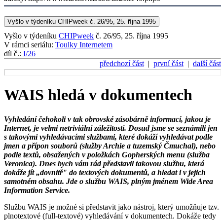
Vyšlo v týdeníku CHIPweek č. 26/95, 25. října 1995
Vyšlo v týdeníku
CHIPweek
č. 26/95, 25. října 1995
V rámci seriálu:
Toulky Internetem
díl č.:
I/26
předchozí část
|
první část
|
další část
WAIS hledá v dokumentech
Vyhledání čehokoli v tak obrovské zásobárně informací, jakou je
Internet, je velmi netriviální záležitostí. Dosud jsme se seznámili jen
s takovými vyhledávacími službami, které dokáží vyhledávat podle
jmen a přípon souborů (služby Archie a tuzemský Čmuchal), nebo
podle textů, obsažených v položkách Gopherských menu (služba
Veronica). Dnes bych vám rád představil takovou službu, která
dokáže jít „dovnitř" do textových dokumentů, a hledat i v jejich
samotném obsahu. Jde o službu WAIS, plným jménem Wide Area
Information Service.
Službu WAIS je možné si představit jako nástroj, který umožňuje tzv.
plnotextové (full-textové) vyhledávání v dokumentech. Dokáže tedy