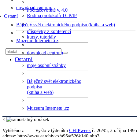
download centrum
Počítačové sítě v. 4.0
Rodina protokolů TCP/IP
Ostatní
Báječný svět elektronického podpisu (kniha a web)
příspěvky z konferencí
kurzy, tutoriály
Muzeum Internetu .cz
download centrum
Ostatní
moje osobní stránky
Báječný svět elektronického
podpisu
(kniha a web)
Muzeum Internetu .cz
×
Vytištěno z
Vyšlo v týdeníku
CHIPweek
č. 26/95, 25. října 1995
adresy: http://www.earchiv.cz/a95/a526k140.php3