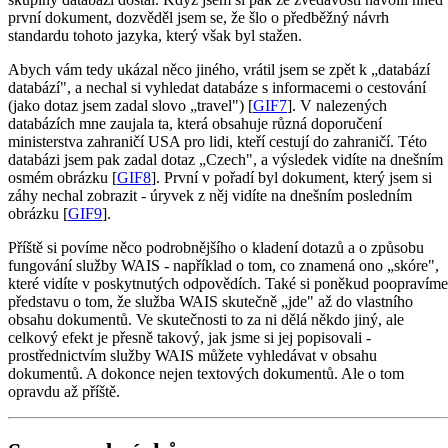
první dokument, dozvěděl jsem se, že šlo o předběžný návrh
standardu tohoto jazyka, který však byl stažen.
Abych vám tedy ukázal něco jiného, vrátil jsem se zpět k „databází
databází", a nechal si vyhledat databáze s informacemi o cestování
(jako dotaz jsem zadal slovo „travel") [
GIF7
]. V nalezených
databázích mne zaujala ta, která obsahuje různá doporučení
ministerstva zahraničí USA pro lidi, kteří cestují do zahraničí. Této
databázi jsem pak zadal dotaz „Czech", a výsledek vidíte na dnešním
osmém obrázku [
GIF8
]. První v pořadí byl dokument, který jsem si
záhy nechal zobrazit - úryvek z něj vidíte na dnešním posledním
obrázku [
GIF9
].
Příště si povíme něco podrobnějšího o kladení dotazů a o způsobu
fungování služby WAIS - například o tom, co znamená ono „skóre",
které vidíte v poskytnutých odpovědích. Také si poněkud poopravíme
představu o tom, že služba WAIS skutečně „jde" až do vlastního
obsahu dokumentů. Ve skutečnosti to za ni dělá někdo jiný, ale
celkový efekt je přesně takový, jak jsme si jej popisovali -
prostřednictvím služby WAIS můžete vyhledávat v obsahu
dokumentů. A dokonce nejen textových dokumentů. Ale o tom
opravdu až příště.