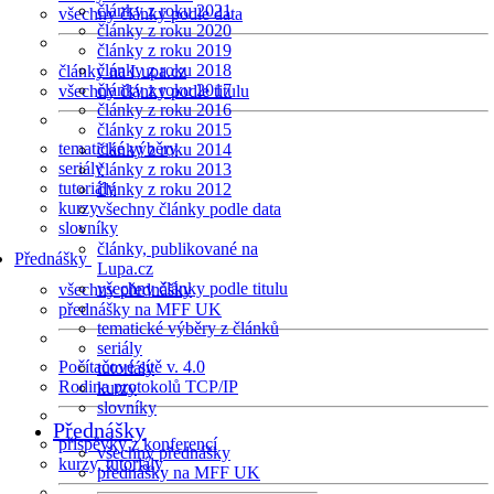
články z roku 2021
všechny články podle data
články z roku 2020
články z roku 2019
články z roku 2018
články na Lupa.cz
články z roku 2017
všechny články podle titulu
články z roku 2016
články z roku 2015
tematické výběry
články z roku 2014
seriály
články z roku 2013
tutoriály
články z roku 2012
kurzy
všechny články podle data
slovníky
články, publikované na
Přednášky
Lupa.cz
všechny články podle titulu
všechny přednášky
přednášky na MFF UK
tematické výběry z článků
seriály
Počítačové sítě v. 4.0
tutoriály
Rodina protokolů TCP/IP
kurzy
slovníky
Přednášky
příspěvky z konferencí
všechny přednášky
kurzy, tutoriály
přednášky na MFF UK