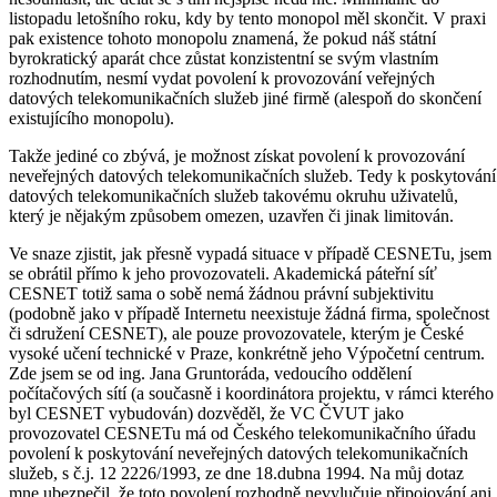
listopadu letošního roku, kdy by tento monopol měl skončit. V praxi
pak existence tohoto monopolu znamená, že pokud náš státní
byrokratický aparát chce zůstat konzistentní se svým vlastním
rozhodnutím, nesmí vydat povolení k provozování veřejných
datových telekomunikačních služeb jiné firmě (alespoň do skončení
existujícího monopolu).
Takže jediné co zbývá, je možnost získat povolení k provozování
neveřejných datových telekomunikačních služeb. Tedy k poskytování
datových telekomunikačních služeb takovému okruhu uživatelů,
který je nějakým způsobem omezen, uzavřen či jinak limitován.
Ve snaze zjistit, jak přesně vypadá situace v případě CESNETu, jsem
se obrátil přímo k jeho provozovateli. Akademická páteřní síť
CESNET totiž sama o sobě nemá žádnou právní subjektivitu
(podobně jako v případě Internetu neexistuje žádná firma, společnost
či sdružení CESNET), ale pouze provozovatele, kterým je České
vysoké učení technické v Praze, konkrétně jeho Výpočetní centrum.
Zde jsem se od ing. Jana Gruntoráda, vedoucího oddělení
počítačových sítí (a současně i koordinátora projektu, v rámci kterého
byl CESNET vybudován) dozvěděl, že VC ČVUT jako
provozovatel CESNETu má od Českého telekomunikačního úřadu
povolení k poskytování neveřejných datových telekomunikačních
služeb, s č.j. 12 2226/1993, ze dne 18.dubna 1994. Na můj dotaz
mne ubezpečil, že toto povolení rozhodně nevylučuje připojování ani