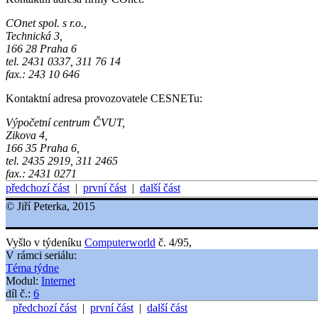
COnet spol. s r.o.,
Technická 3,
166 28 Praha 6
tel. 2431 0337, 311 76 14
fax.: 243 10 646
Kontaktní adresa provozovatele CESNETu:
Výpočetní centrum ČVUT,
Zikova 4,
166 35 Praha 6,
tel. 2435 2919, 311 2465
fax.: 2431 0271
předchozí část
|
první část
|
další část
© Jiří Peterka, 2015
Vyšlo v týdeníku
Computerworld
č. 4/95,
V rámci seriálu:
Téma týdne
Modul:
Internet
díl č.:
6
předchozí část
|
první část
|
další část