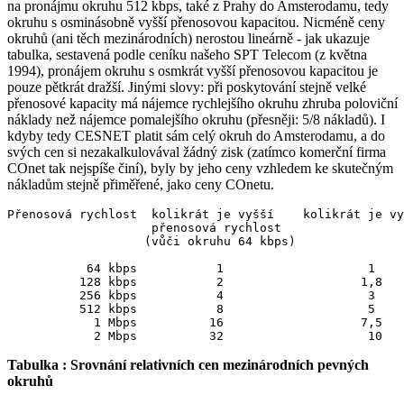
na pronájmu okruhu 512 kbps, také z Prahy do Amsterodamu, tedy
okruhu s osminásobně vyšší přenosovou kapacitou. Nicméně ceny
okruhů (ani těch mezinárodních) nerostou lineárně - jak ukazuje
tabulka, sestavená podle ceníku našeho SPT Telecom (z května
1994), pronájem okruhu s osmkrát vyšší přenosovou kapacitou je
pouze pětkrát dražší. Jinými slovy: při poskytování stejně velké
přenosové kapacity má nájemce rychlejšího okruhu zhruba poloviční
náklady než nájemce pomalejšího okruhu (přesněji: 5/8 nákladů). I
kdyby tedy CESNET platit sám celý okruh do Amsterodamu, a do
svých cen si nezakalkulovával žádný zisk (zatímco komerční firma
COnet tak nejspíše činí), byly by jeho ceny vzhledem ke skutečným
nákladům stejně přiměřené, jako ceny COnetu.
Přenosová rychlost  kolikrát je vyšší    kolikrát je vy
                    přenosová rychlost

                   (vůči okruhu 64 kbps) 

           64 kbps           1                    1 

          128 kbps           2                   1,8 

          256 kbps           4                    3 

          512 kbps           8                    5 

            1 Mbps          16                   7,5 

Tabulka : Srovnání relativních cen mezinárodních pevných
okruhů