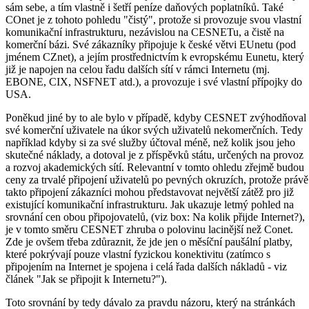
sám sebe, a tím vlastně i šetří peníze daňových poplatníků. Také
COnet je z tohoto pohledu "čistý", protože si provozuje svou vlastní
komunikační infrastrukturu, nezávislou na CESNETu, a čistě na
komerční bázi. Své zákazníky připojuje k české větvi EUnetu (pod
jménem CZnet), a jejím prostřednictvím k evropskému Eunetu, který
již je napojen na celou řadu dalších sítí v rámci Internetu (mj.
EBONE, CIX, NSFNET atd.), a provozuje i své vlastní přípojky do
USA.
Poněkud jiné by to ale bylo v případě, kdyby CESNET zvýhodňoval
své komerční uživatele na úkor svých uživatelů nekomerčních. Tedy
například kdyby si za své služby účtoval méně, než kolik jsou jeho
skutečné náklady, a dotoval je z příspěvků státu, určených na provoz
a rozvoj akademických sítí. Relevantní v tomto ohledu zřejmě budou
ceny za trvalé připojení uživatelů po pevných okruzích, protože právě
takto připojení zákazníci mohou představovat největší zátěž pro již
existující komunikační infrastrukturu. Jak ukazuje letmý pohled na
srovnání cen obou připojovatelů, (viz box: Na kolik přijde Internet?),
je v tomto směru CESNET zhruba o polovinu lacinější než Conet.
Zde je ovšem třeba zdůraznit, že jde jen o měsíční paušální platby,
které pokrývají pouze vlastní fyzickou konektivitu (zatímco s
připojením na Internet je spojena i celá řada dalších nákladů - viz
článek "Jak se připojit k Internetu?").
Toto srovnání by tedy dávalo za pravdu názoru, který na stránkách