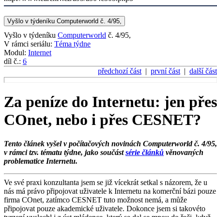
Vyšlo v týdeníku Computerworld č. 4/95,
Vyšlo v týdeníku
Computerworld
č. 4/95,
V rámci seriálu:
Téma týdne
Modul:
Internet
díl č.:
6
předchozí část
|
první část
|
další část
Za peníze do Internetu: jen přes
COnet, nebo i přes CESNET?
Tento článek vyšel v počítačových novinách Computerworld č. 4/95,
v rámci tzv. tématu týdne, jako součást
série článků
věnovaných
problematice Internetu.
Ve své praxi konzultanta jsem se již vícekrát setkal s názorem, že u
nás má právo připojovat uživatele k Internetu na komerční bázi pouze
firma COnet, zatímco CESNET tuto možnost nemá, a může
připojovat pouze akademické uživatele. Dokonce jsem si takovéto