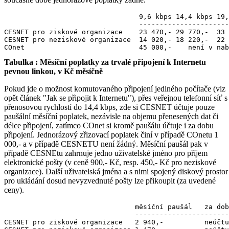
                                 9,6 kbps 14,4 kbps 19,
                                 ----------------------
CESNET pro ziskové organizace    23 470,- 29 770,-  33 
CESNET pro neziskové organizace  14 020,- 18 220,-  22 
Tabulka : Měsíční poplatky za trvalé připojení k Internetu
pevnou linkou, v Kč měsíčně
Pokud jde o možnost komutovaného připojení jediného počítače (viz
opět článek "Jak se připojit k Internetu"), přes veřejnou telefonní síť s
přenosovou rychlostí do 14,4 kbps, zde si CESNET účtuje pouze
paušální měsíční poplatek, nezávisle na objemu přenesených dat či
délce připojení, zatímco COnet si kromě paušálu účtuje i za dobu
připojení. Jednorázový zřizovací poplatek činí v případě COnetu 1
000,- a v případě CESNETU není žádný. Měsíční paušál pak v
případě CESNEtu zahrnuje jedno uživatelské jméno pro příjem
elektronické pošty (v ceně 900,- Kč, resp. 450,- Kč pro neziskové
organizace). Další uživatelská jména a s nimi spojený diskový prostor
pro ukládání dosud nevyzvednuté pošty lze přikoupit (za uvedené
ceny).
                                měsíční paušál   za dob
                                -----------------------
CESNET pro ziskové organizace   2 940,-          neúčtu