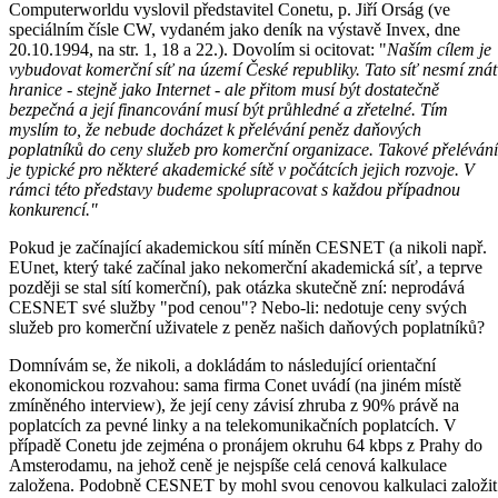
Computerworldu vyslovil představitel Conetu, p. Jiří Orság (ve
speciálním čísle CW, vydaném jako deník na výstavě Invex, dne
20.10.1994, na str. 1, 18 a 22.). Dovolím si ocitovat: "
Naším cílem je
vybudovat komerční síť na území České republiky. Tato síť nesmí znát
hranice - stejně jako Internet - ale přitom musí být dostatečně
bezpečná a její financování musí být průhledné a zřetelné. Tím
myslím to, že nebude docházet k přelévání peněz daňových
poplatníků do ceny služeb pro komerční organizace. Takové přelévání
je typické pro některé akademické sítě v počátcích jejich rozvoje. V
rámci této představy budeme spolupracovat s každou případnou
konkurencí."
Pokud je začínající akademickou sítí míněn CESNET (a nikoli např.
EUnet, který také začínal jako nekomerční akademická síť, a teprve
později se stal sítí komerční), pak otázka skutečně zní: neprodává
CESNET své služby "pod cenou"? Nebo-li: nedotuje ceny svých
služeb pro komerční uživatele z peněz našich daňových poplatníků?
Domnívám se, že nikoli, a dokládám to následující orientační
ekonomickou rozvahou: sama firma Conet uvádí (na jiném místě
zmíněného interview), že její ceny závisí zhruba z 90% právě na
poplatcích za pevné linky a na telekomunikačních poplatcích. V
případě Conetu jde zejména o pronájem okruhu 64 kbps z Prahy do
Amsterodamu, na jehož ceně je nejspíše celá cenová kalkulace
založena. Podobně CESNET by mohl svou cenovou kalkulaci založit