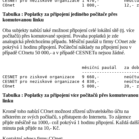
CESNET pro neziskové organizace 1 470,-          neúčtu
Tabulka : Poplatky za připojení jediného počítače přes
komutovanou linku
Oba subjekty nabízí také možnost připojení celé lokální sítě (tj. více
počítačů) přes komutované spojení. Povaha poplatků je zde
analogická předchozímu případu. Měsíční paušál u firmy COnet zde
pokrývá 1 hodinu připojení. Počáteční náklady na připojení jsou v
případě COnetu 50 000,- a v případě CESNETu nejsou žádné.
                                měsíční paušál   za dob
                                -----------------------
CESNET pro ziskové organizace   9 660,-          neúčtu
CESNET pro neziskové organizace 4 830,-          neúčtu
Tabulka : Poplatky za připojení více počítačů přes komutovanou
linku
Kromě toho nabízí COnet možnost zřízení uživatelského účtu na
některém ze svých počítačů, s přístupem do Internetu. To zájemce
přijde měsíčně na 1000,- což pokrývá 1 hodinu připojení. Každá další
minuta pak přijde na 10,- Kč.
Kontaktní adresa firmy COnet: