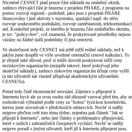
Nicméně CESNET platí pouze část nákladů na zmíněný okruh,
zatímco zbývající část je hrazena z projektu PHARE, z programu na
pomoc rozvoji regionů - podobně, jako jsou z projektů PHARE
financovány i jiné aktivity v tuzemsku, spadající např. do sféry
rozvoje soukromého podnikání, rozvoje zaměstanosti, telekomunikací
atd. Konkrétní projekt, ze kterého je hrazena část zmíněného okruhu,
je tzv. "policy-free", což znamená, že poskytované prostředky nejsou
vázány na žádné další podmínky či jiná omezení.
Ve skutečnosti tedy CESNET má ještě nižší reálné náklady, než k
jakým jsme dospěli ve výše uvedené orientační cenové kalkulaci. To
je zřejmě také důvod, proč si může dovolit poskytovat nižší ceny
neziskovým organizacím (nejspíše takové, které pokrývají jeho
skutečné náklady), zatímco ziskovým organizacím účtuje ceny vyšší
(a tito uživatelé tak vlastně přispívají akademickým uživatelům
CESNETu).
Potud tedy čistě ekonomické srovnání. Zájemce o připojení k
Internetu bych ale za svou osobu rád důrazně varoval před tím, aby se
rozhodovali výhradně podle ceny za "holou" fyzickou konektivitu,
kterou jsme srovnávali v předchozích odstavcích. Nechť si raději
nejprve přečtou celé toto téma týdne, zejména pak článek "Jak se
připojit k Internetu", nebo jiné články o problematice připojování,
které v našich i zahraničních časopisech vychází. Nechť se raději
nejprve poradí s jinými uživateli, kteří již k Internetu připojeni jsou,