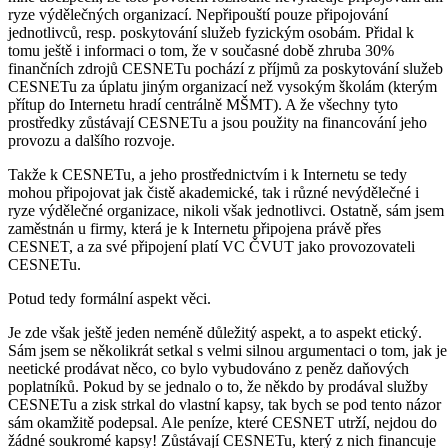
ryze výdělečných organizací. Nepřipouští pouze připojování
jednotlivců, resp. poskytování služeb fyzickým osobám. Přidal k
tomu ještě i informaci o tom, že v současné době zhruba 30%
finančních zdrojů CESNETu pochází z příjmů za poskytování služeb
CESNETu za úplatu jiným organizací než vysokým školám (kterým
přítup do Internetu hradí centrálně MŠMT). A že všechny tyto
prostředky zůstávají CESNETu a jsou použity na financování jeho
provozu a dalšího rozvoje.
Takže k CESNETu, a jeho prostřednictvím i k Internetu se tedy
mohou připojovat jak čistě akademické, tak i různé nevýdělečné i
ryze výdělečné organizace, nikoli však jednotlivci. Ostatně, sám jsem
zaměstnán u firmy, která je k Internetu připojena právě přes
CESNET, a za své připojení platí VC ČVUT jako provozovateli
CESNETu.
Potud tedy formální aspekt věci.
Je zde však ještě jeden neméně důležitý aspekt, a to aspekt etický.
Sám jsem se několikrát setkal s velmi silnou argumentaci o tom, jak je
neetické prodávat něco, co bylo vybudováno z peněz daňových
poplatníků. Pokud by se jednalo o to, že někdo by prodával služby
CESNETu a zisk strkal do vlastní kapsy, tak bych se pod tento názor
sám okamžitě podepsal. Ale peníze, které CESNET utrží, nejdou do
žádné soukromé kapsy! Zůstávají CESNETu, který z nich financuje