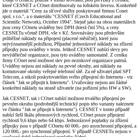
které CESNET a COnet distribuovaly na loňském Invexu. Konkrétně
jde o materiál "Ceny za síťové služby poskytované firmou Conet
spol. s r.o.", a o materiálu "CESNET (Czech Educational and
Scientific Network), October 1994". Stejně jako na obou materiálech
jsou ceny COnetu uváděny bez DPH (která činí 5%), a ceny
CESNETu včetně DPH, vše v Kč. Srovnávány jsou především
průběžné náklady na připojení (placené měsíčně), které jsou
nejvýznamnější položkou, Případné jednorázové náklady na zřízení
přípojky jsou uváděny v textu. Jelikož CESNET nabízí slevy pro
nevýdělečné organizace, jsou tyto uváděny samostatně. Z ceníku
firmy COnet není možnost slev pro neziskové organizace patrná.
Uváděny nejsou ani náklady na pevné okruhy, ani náklady na
komutované okruhy veřejné telefonní sítě. Za ně uživatel platí SPT
Telecom, a nikoli poskytovatelům svého připojení do Internetu - viz
článek "Jak se připojit k Internetu". Uvažovány nejsou ani žádné
konkrétní náklady na straně uživatele (na pořízení jeho HW a SW).
Jak CESNET, tak i COnet nabízí možnost trvalého připojení po
pevném okruhu (podrobnější technický popis této varianty naleznete
ve článku "Jak se připojit k Internetu"). CESNET v tomto případě
nabízí širší škálu přenosových rychlostí, COnet pouze přípojení
rychlostí 9,6 kbps nebo 64 kbps. Jednorázové poplatky za zřízení
přípojky jsou v případě COnetu 60 000,- pro asynchronní připojení, a
120 000,- pro synchronní připojení. V případě CESNETu nejsou v
současné době jednorázové poplatky žádné.