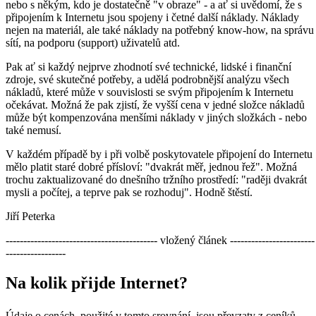
nebo s někým, kdo je dostatečně "v obraze" - a ať si uvědomí, že s
připojením k Internetu jsou spojeny i četné další náklady. Náklady
nejen na materiál, ale také náklady na potřebný know-how, na správu
sítí, na podporu (support) uživatelů atd.
Pak ať si každý nejprve zhodnotí své technické, lidské i finanční
zdroje, své skutečné potřeby, a udělá podrobnější analýzu všech
nákladů, které může v souvislosti se svým připojením k Internetu
očekávat. Možná že pak zjistí, že vyšší cena v jedné složce nákladů
může být kompenzována menšími náklady v jiných složkách - nebo
také nemusí.
V každém případě by i při volbě poskytovatele připojení do Internetu
mělo platit staré dobré přísloví: "dvakrát měř, jednou řež". Možná
trochu zaktualizované do dnešního tržního prostředí: "raději dvakrát
mysli a počítej, a teprve pak se rozhoduj". Hodně štěstí.
Jiří Peterka
------------------------------------------- vložený článek ------------------------
-----------------
Na kolik přijde Internet?
Údaje o cenách, použité v tomto srovnání, jsou převzaty z ceníků,