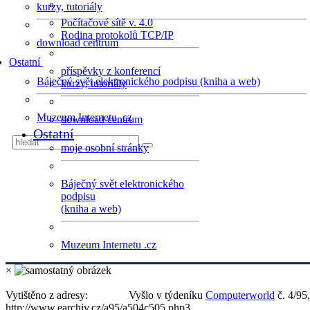
kurzy, tutoriály
Počítačové sítě v. 4.0
Rodina protokolů TCP/IP
download centrum
Ostatní
příspěvky z konferencí
Báječný svět elektronického podpisu (kniha a web)
kurzy, tutoriály
Muzeum Internetu .cz
download centrum
Ostatní
moje osobní stránky
Báječný svět elektronického
podpisu
(kniha a web)
Muzeum Internetu .cz
×
Vytištěno z adresy:
Vyšlo v týdeníku
Computerworld
č. 4/95,
http://www.earchiv.cz/a95/a504c505.php3