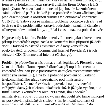
tvrzení vyslechl i z úst mládence, který se dal se mnou do řeči, když
jsem se na loňském Invexu zastavil u stánku firem COnet a BITS
(podotýkám, že neznal ani on mne ani já jeho, ale ke zmíněnému
stánku očividně patřil). Jelikož jde o poměrně citlivou záležitost, která
před časem vyvolala obšírnou diskusi i v elektronické konferenci
CSINFO-L (zabývající se místními problémy počítačových sítí), rád
bych se u této problematiky zastavil podrobněji, seznámil čtenáře s
některými relevantními fakty, a přidal i vlastní názor a pohled na věc.
Nejprve tedy k faktům. Problém není v Internetu jako takovém, ten
přístup komerčních organizací a na komerční bázi připouští již delší
dobu. Dokládá to ostatně i existence celé řady komerčních
poskytovatelů připojení (Commercial Internet Providers), i jejich
sdružení CIX (Commercial Internet eXchange).
Problém je především u nás doma, v naší legislativě. Přesněji v tom,
že má-li někdo někomu zprostředkovávat přístup k Internetu na
komerční bázi, pak jde o poskytování datových telekomunikačních
služeb (na území ČR), a na to je potřebné povolení od Českého
telekomunikačního úřadu (spadajícího pod ministerstvo
hospodářství). Nicméně exkluzivní povolení na provozování
veřejných datových telekomunikačních služeb již bylo vydáno, a to
firmě Eurotel (konkrétně v roce 1990 tehdejším Federální
ministerstvem spojů). Jinými slovy: náš stát udělil této firmě monopol
na poskytování příslušných služeb. S tím je možné souhlasit či
nesouhlasit, ale dělat se s tím nejspíše nedá nic. Minimálně do