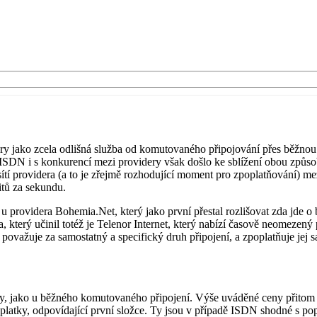
y jako zcela odlišná služba od komutovaného připojování přes běžnou t
SDN i s konkurencí mezi providery však došlo ke sblížení obou způsobů
ítí providera (a to je zřejmě rozhodující moment pro zpoplatňování) mez
itů za sekundu.
 providera Bohemia.Net, který jako první přestal rozlišovat zda jde o
který učinil totéž je Telenor Internet, který nabízí časově neomezený 
 považuje za samostatný a specifický druh připojení, a zpoplatňuje jej 
žky, jako u běžného komutovaného připojení. Výše uváděné ceny přitom
oplatky, odpovídající první složce. Ty jsou v případě ISDN shodné s po