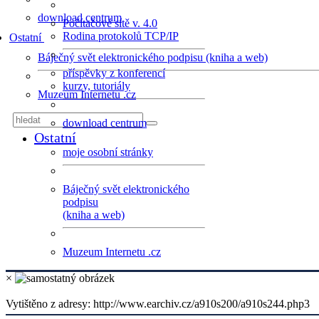
download centrum
Počítačové sítě v. 4.0
Rodina protokolů TCP/IP
Ostatní
Báječný svět elektronického podpisu (kniha a web)
příspěvky z konferencí
kurzy, tutoriály
Muzeum Internetu .cz
download centrum
Ostatní
moje osobní stránky
Báječný svět elektronického
podpisu
(kniha a web)
Muzeum Internetu .cz
×
Vytištěno z adresy: http://www.earchiv.cz/a910s200/a910s244.php3