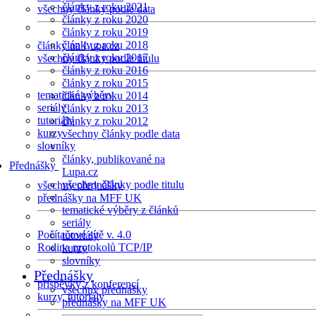
články z roku 2021
všechny články podle data
články z roku 2020
články z roku 2019
články z roku 2018
články na Lupa.cz
články z roku 2017
všechny články podle titulu
články z roku 2016
články z roku 2015
tematické výběry
články z roku 2014
seriály
články z roku 2013
tutoriály
články z roku 2012
kurzy
všechny články podle data
slovníky
články, publikované na
Přednášky
Lupa.cz
všechny články podle titulu
všechny přednášky
přednášky na MFF UK
tematické výběry z článků
seriály
Počítačové sítě v. 4.0
tutoriály
Rodina protokolů TCP/IP
kurzy
slovníky
Přednášky
příspěvky z konferencí
všechny přednášky
kurzy, tutoriály
přednášky na MFF UK