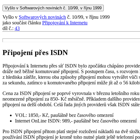
Vyšlo v Softwarových novinách č. 10/99, v říjnu 1999
Vyšlo v
Softwarových novinách
č. 10/99, v říjnu 1999
jako součást článku
Připojování k Internetu
díl č.:
43
Připojení přes ISDN
Připojování k Internetu přes síť ISDN bylo zpočátku chápáno provider
dráže než běžné komutované připojení. S postupem času, s rozvojem I
z hlediska zátěže, kterou oba způsoby připojení mohou vytvářet vůči s
za sekundu, zatímco u komutovaného připojení může jít až o 56 kilob
Cena za ISDN připojení se poprvé vyrovnala v březnu letošního roku u
neomezené připojení za 850- Kč měsíčně. Příkladem dalšího providera, 
připojení na delší období. Celá řada jiných providerů však ISDN stále
VOL: 1850,- Kč, paušálně bez časového omezení
Internet OnLine ISDN: 989,- paušálně bez časového omezení
Pro ISDN připojení přitom platí stejné rozložení nákladů na dvě slo
používání ISDN připojení je kromě toho nutné platit ještě telefonní p