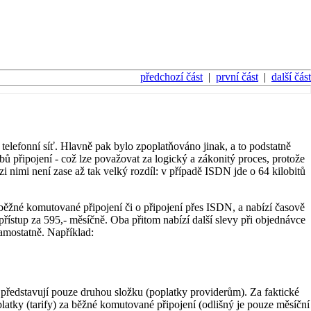
předchozí část
|
první část
|
další část
elefonní síť. Hlavně pak bylo zpoplatňováno jinak, a to podstatně
 připojení - což lze považovat za logický a zákonitý proces, protože
i nimi není zase až tak velký rozdíl: v případě ISDN jde o 64 kilobitů
 běžné komutované připojení či o připojení přes ISDN, a nabízí časově
přístup za 595,- měsíčně. Oba přitom nabízí další slevy při objednávce
samostatně. Například:
 představují pouze druhou složku (poplatky providerům). Za faktické
platky (tarify) za běžné komutované připojení (odlišný je pouze měsíční