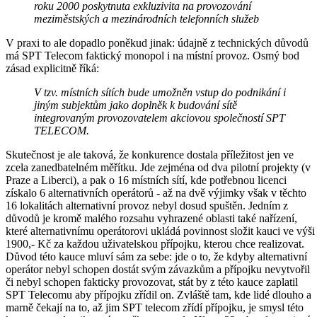
roku 2000 poskytnuta exkluzivita na provozování
meziměstských a mezinárodních telefonních služeb
V praxi to ale dopadlo poněkud jinak: údajně z technických důvodů
má SPT Telecom faktický monopol i na místní provoz. Osmý bod
zásad explicitně říká:
V tzv. místních sítích bude umožněn vstup do podnikání i
jiným subjektům jako doplněk k budování sítě
integrovaným provozovatelem akciovou společností SPT
TELECOM.
Skutečnost je ale taková, že konkurence dostala příležitost jen ve
zcela zanedbatelném měřítku. Jde zejména od dva pilotní projekty (v
Praze a Liberci), a pak o 16 místních sítí, kde potřebnou licenci
získalo 6 alternativních operátorů - až na dvě výjimky však v těchto
16 lokalitách alternativní provoz nebyl dosud spuštěn. Jedním z
důvodů je kromě malého rozsahu vyhrazené oblasti také nařízení,
které alternativnímu operátorovi ukládá povinnost složit kauci ve výši
1900,- Kč za každou uživatelskou přípojku, kterou chce realizovat.
Důvod této kauce mluví sám za sebe: jde o to, že kdyby alternativní
operátor nebyl schopen dostát svým závazkům a přípojku nevytvořil
či nebyl schopen fakticky provozovat, stát by z této kauce zaplatil
SPT Telecomu aby přípojku zřídil on. Zvláště tam, kde lidé dlouho a
marně čekají na to, až jim SPT telecom zřídí přípojku, je smysl této