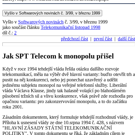
Vyšlo v Softwarových novinách č. 3/99, v březnu 1999
Vyšlo v
Softwarových novinách
č. 3/99, v březnu 1999
jako součást článku
Telekomunikační listopad 1998
díl č.:
2
předchozí část
|
první část
|
další část
Jak SPT Telecom k monopolu přišel
Když v roce 1994 tehdejší vláda řešila otázku dalšího rozvoje
telekomunikací, měla na výběr dvě hlavní varianty: buďto otevřít trh a
pustit na něj konkurenci, nebo jej ponechat uzavřený a udělit
jedinému subjektu monopol na veřejné telefonní služby. Liberální
vláda Václava Klause, jindy tak halasně volající po blahodárném
působení tržních sil a vlivu konkurence, však právě zde rozhodla pro
opačnou variantu: pro zakonzervování monopolu, a to do začátku
roku 2001.
Zásadním dokumentem, který formuluje tehdejší rozhodnutí vlády, je
Příloha k usnesení vlády ze dne 10.srpna 1994 č. 428, s názvem
"HLAVNÍ ZÁSADY STÁTNÍ TELEKOMUNIKAČNÍ
POLITIKY". V tomto dokumentu se říká, že základním cílem je