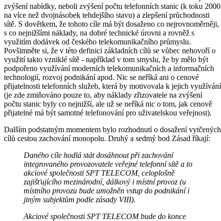
zvýšení nabídky, neboli zvýšení počtu telefonních stanic (k toku 2000
na více než dvojnásobek tehdejšího stavu) a zlepšení průchodnosti
sítě. S dovětkem, že tohoto cíle má být dosaženo co nejrovnoměrněji,
s co nejnižšími náklady, na dobré technické úrovni a rovněž s
využitím dodávek od českého telekomunikačního průmyslu.
Povšimněte si, že v této definici základních cílů se vůbec nehovoří o
využití takto vzniklé sítě - například v tom smyslu, že by mělo být
podpořeno využívání moderních telekomunikačních a informačních
technologií, rozvoj podnikání apod. Nic se neříká ani o cenové
přijatelnosti telefonních služeb, která by motivovala k jejich využívání
(je zde zmiňováno pouze to, aby náklady zřizovatele na zvýšení
počtu stanic byly co nejnižší, ale už se neříká nic o tom, jak cenově
přijatelné má být samotné telefonování pro uživatelskou veřejnost).
Dalším podstatným momentem bylo rozhodnutí o dosažení vytčených
cílů cestou zachování monopolu. Druhý a sedmý bod Zásad říkají:
Daného cíle hodlá stát dosáhnout při zachování
integrovaného provozovatele veřejné telefonní sítě a to
akciové společnosti SPT TELECOM, celoplošně
zajišťujícího mezinárodní, dálkový i místní provoz (u
místního provozu bude umožněn vstup do podnikání i
jiným subjektům podle zásady VIII).
Akciové společnosti SPT TELECOM bude do konce