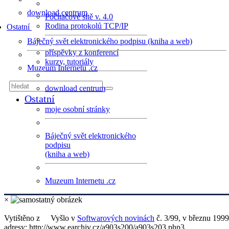
download centrum
Počítačové sítě v. 4.0
Rodina protokolů TCP/IP
Ostatní
Báječný svět elektronického podpisu (kniha a web)
příspěvky z konferencí
kurzy, tutoriály
Muzeum Internetu .cz
download centrum
Ostatní
moje osobní stránky
Báječný svět elektronického
podpisu
(kniha a web)
Muzeum Internetu .cz
×
Vytištěno z
Vyšlo v
Softwarových novinách
č. 3/99, v březnu 1999
adresy: http://www.earchiv.cz/a903s200/a903s203.php3