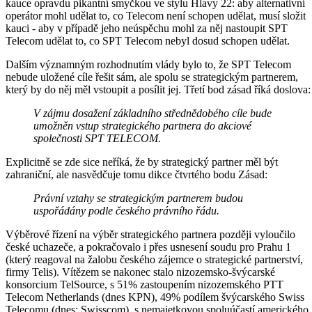
kauce opravdu pikantní smyčkou ve stylu Hlavy 22: aby alternativní
operátor mohl udělat to, co Telecom není schopen udělat, musí složit
kauci - aby v případě jeho neúspěchu mohl za něj nastoupit SPT
Telecom udělat to, co SPT Telecom nebyl dosud schopen udělat.
Dalším významným rozhodnutím vlády bylo to, že SPT Telecom
nebude uložené cíle řešit sám, ale spolu se strategickým partnerem,
který by do něj měl vstoupit a posílit jej. Třetí bod zásad říká doslova:
V zájmu dosažení základního střednědobého cíle bude
umožněn vstup strategického partnera do akciové
společnosti SPT TELECOM.
Explicitně se zde sice neříká, že by strategický partner měl být
zahraniční, ale nasvědčuje tomu dikce čtvrtého bodu Zásad:
Právní vztahy se strategickým partnerem budou
uspořádány podle českého právního řádu.
Výběrové řízení na výběr strategického partnera později vyloučilo
české uchazeče, a pokračovalo i přes usnesení soudu pro Prahu 1
(který reagoval na žalobu českého zájemce o strategické partnerství,
firmy Telis). Vítězem se nakonec stalo nizozemsko-švýcarské
konsorcium TelSource, s 51% zastoupením nizozemského PTT
Telecom Netherlands (dnes KPN), 49% podílem švýcarského Swiss
Telecomu (dnes: Swisscom), s nemajetkovou spoluúčastí amerického