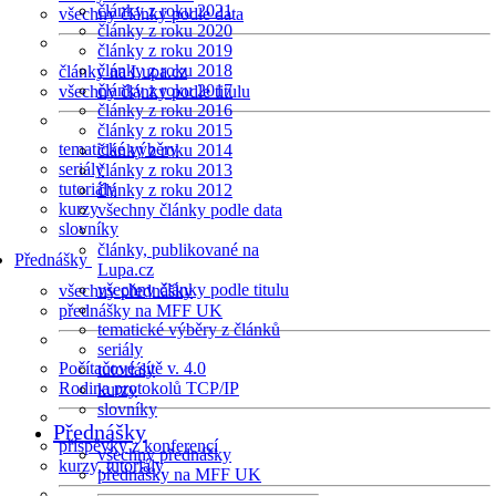
články z roku 2021
všechny články podle data
články z roku 2020
články z roku 2019
články z roku 2018
články na Lupa.cz
články z roku 2017
všechny články podle titulu
články z roku 2016
články z roku 2015
tematické výběry
články z roku 2014
seriály
články z roku 2013
tutoriály
články z roku 2012
kurzy
všechny články podle data
slovníky
články, publikované na
Přednášky
Lupa.cz
všechny články podle titulu
všechny přednášky
přednášky na MFF UK
tematické výběry z článků
seriály
Počítačové sítě v. 4.0
tutoriály
Rodina protokolů TCP/IP
kurzy
slovníky
Přednášky
příspěvky z konferencí
všechny přednášky
kurzy, tutoriály
přednášky na MFF UK