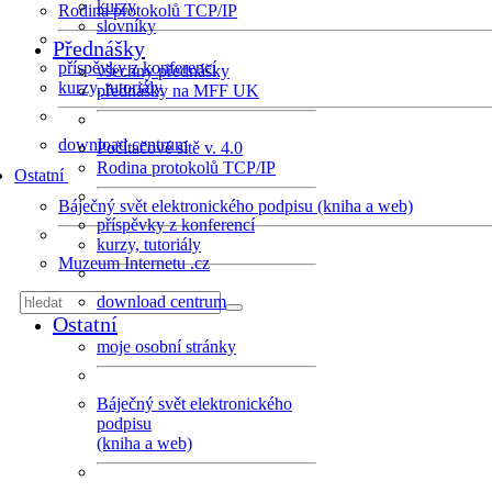
kurzy
Rodina protokolů TCP/IP
slovníky
Přednášky
příspěvky z konferencí
všechny přednášky
kurzy, tutoriály
přednášky na MFF UK
download centrum
Počítačové sítě v. 4.0
Rodina protokolů TCP/IP
Ostatní
Báječný svět elektronického podpisu (kniha a web)
příspěvky z konferencí
kurzy, tutoriály
Muzeum Internetu .cz
download centrum
Ostatní
moje osobní stránky
Báječný svět elektronického
podpisu
(kniha a web)