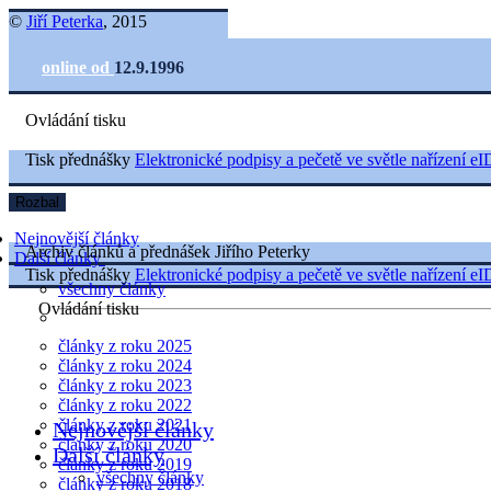
©
Jiří Peterka
, 2015
online od
12.9.1996
Ovládání tisku
Tisk přednášky
Elektronické podpisy a pečetě ve světle nařízení 
Rozbal
Nejnovější články
Archiv článků a přednášek Jiřího Peterky
Další články
Tisk přednášky
Elektronické podpisy a pečetě ve světle nařízení 
všechny články
Ovládání tisku
články z roku 2025
články z roku 2024
články z roku 2023
články z roku 2022
články z roku 2021
Nejnovější články
články z roku 2020
Další články
články z roku 2019
všechny články
články z roku 2018