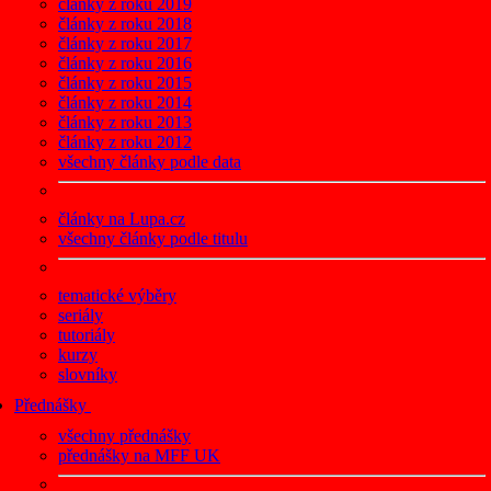
články z roku 2019
články z roku 2018
články z roku 2017
články z roku 2016
články z roku 2015
články z roku 2014
články z roku 2013
články z roku 2012
všechny články podle data
články na Lupa.cz
všechny články podle titulu
tematické výběry
seriály
tutoriály
kurzy
slovníky
Přednášky
všechny přednášky
přednášky na MFF UK