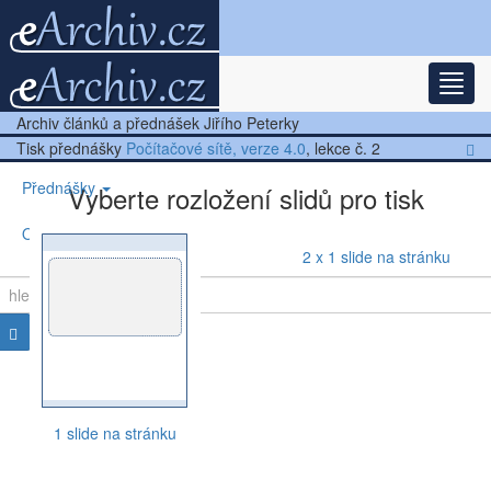
Rozba
Nejnovější články
Archiv článků a přednášek Jiřího Peterky
Další články
Tisk přednášky
Počítačové sítě, verze 4.0
, lekce č. 2
Přednášky
Vyberte rozložení slidů pro tisk
Ostatní
2 x 1 slide na stránku
1 slide na stránku