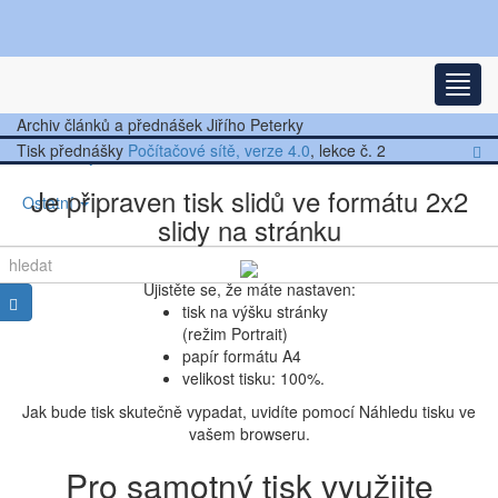
Nejnovější články
Rozba
Další články
Archiv článků a přednášek Jiřího Peterky
Tisk přednášky
Počítačové sítě, verze 4.0
, lekce č. 2
Přednášky
Je připraven tisk slidů ve formátu 2x2
Ostatní
slidy na stránku
Ujistěte se, že máte nastaven:
tisk na výšku stránky
(režim Portrait)
papír formátu A4
velikost tisku: 100%.
Jak bude tisk skutečně vypadat, uvidíte pomocí Náhledu tisku ve
vašem browseru.
Pro samotný tisk využijte