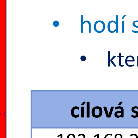
články z roku 2019
články z roku 2018
články z roku 2017
články z roku 2016
články z roku 2015
články z roku 2014
články z roku 2013
články z roku 2012
všechny články podle data
články na Lupa.cz
všechny články podle titulu
tematické výběry
seriály
tutoriály
kurzy
slovníky
Přednášky
všechny přednášky
přednášky na MFF UK