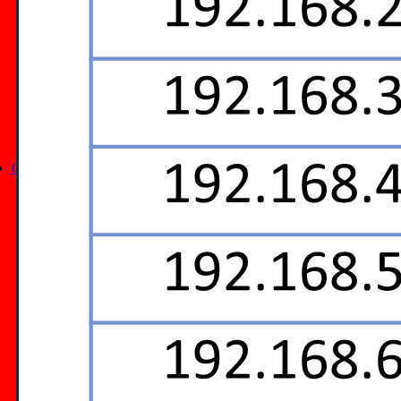
Počítačové sítě v. 4.0
Rodina protokolů TCP/IP
příspěvky z konferencí
kurzy, tutoriály
download centrum
Ostatní
Báječný svět elektronického podpisu (kniha a web)
Muzeum Internetu .cz