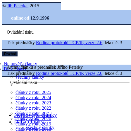
©
Jiří Peterka
, 2015
online od
12.9.1996
Ovládání tisku
Tisk přednášky
Rodina protokolů TCP/IP, verze 2.6
, lekce č. 3
Rozbal
Nejnovější články
Archiv článků a přednášek Jiřího Peterky
Další články
Tisk přednášky
Rodina protokolů TCP/IP, verze 2.6
, lekce č. 3
všechny články
Ovládání tisku
články z roku 2025
články z roku 2024
články z roku 2023
články z roku 2022
články z roku 2021
Nejnovější články
články z roku 2020
Další články
články z roku 2019
všechny články
články z roku 2018