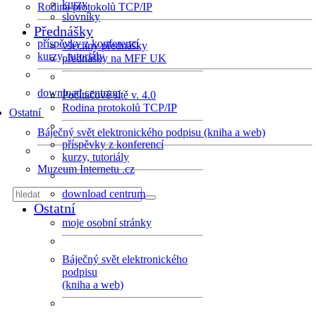
kurzy
Rodina protokolů TCP/IP
slovníky
Přednášky
příspěvky z konferencí
všechny přednášky
kurzy, tutoriály
přednášky na MFF UK
download centrum
Počítačové sítě v. 4.0
Rodina protokolů TCP/IP
Ostatní
Báječný svět elektronického podpisu (kniha a web)
příspěvky z konferencí
kurzy, tutoriály
Muzeum Internetu .cz
download centrum
Ostatní
moje osobní stránky
Báječný svět elektronického
podpisu
(kniha a web)