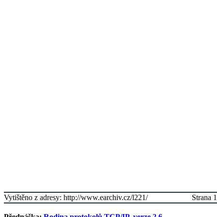
Vytištěno z adresy: http://www.earchiv.cz/l221/
Strana 1
Přednáška:
Rodina protokolů TCP/IP, verze 2.6