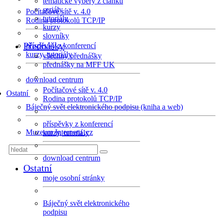
tematické výběry z článků
seriály
Počítačové sítě v. 4.0
tutoriály
Rodina protokolů TCP/IP
kurzy
slovníky
Přednášky
příspěvky z konferencí
kurzy, tutoriály
všechny přednášky
přednášky na MFF UK
download centrum
Počítačové sítě v. 4.0
Ostatní
Rodina protokolů TCP/IP
Báječný svět elektronického podpisu (kniha a web)
příspěvky z konferencí
Muzeum Internetu .cz
kurzy, tutoriály
download centrum
Ostatní
moje osobní stránky
Báječný svět elektronického
podpisu