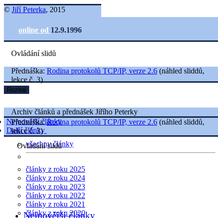
©
Jiří Peterka
, 2015
online od
12.9.1996
Ovládání slidů
Přednáška:
Rodina protokolů TCP/IP, verze 2.6
(náhled sliddů,
lekce č. 3)
Rozbal
Archiv článků a přednášek Jiřího Peterky
Nejnovější články
Přednáška:
Rodina protokolů TCP/IP, verze 2.6
(náhled sliddů,
Další články
lekce č. 3)
všechny články
Ovládání slidů
články z roku 2025
články z roku 2024
články z roku 2023
články z roku 2022
články z roku 2021
články z roku 2020
Nejnovější články