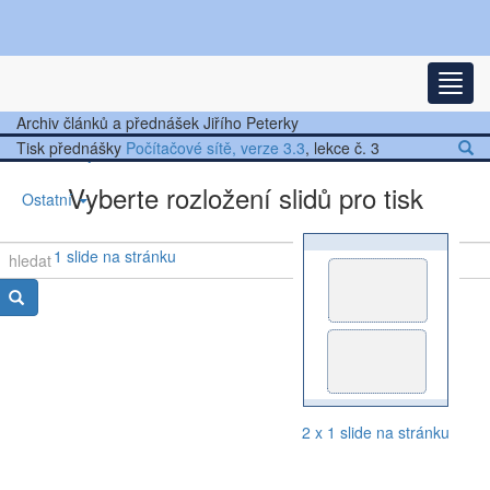
Nejnovější články
Rozba
Další články
Archiv článků a přednášek Jiřího Peterky
Tisk přednášky
Počítačové sítě, verze 3.3
, lekce č. 3
Přednášky
Vyberte rozložení slidů pro tisk
Ostatní
1 slide na stránku
2 x 1 slide na stránku