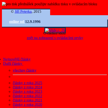
©
Jiří Peterka
, 2015
online od
12.9.1996
Ovládání slidů
zpět na zobrazení s ovládacími prvky
Nejnovější články
Další články
všechny články
články z roku 2025
články z roku 2024
články z roku 2023
články z roku 2022
články z roku 2021
články z roku 2020