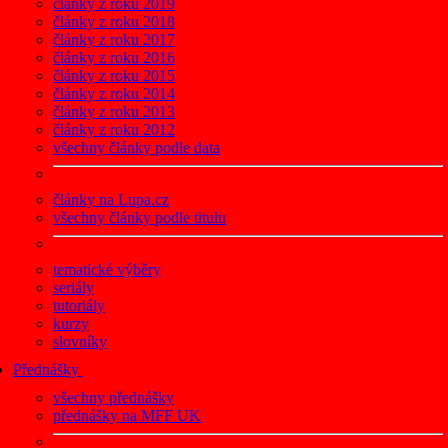
články z roku 2019
články z roku 2018
články z roku 2017
články z roku 2016
články z roku 2015
články z roku 2014
články z roku 2013
články z roku 2012
všechny články podle data
články na Lupa.cz
všechny články podle titulu
tematické výběry
seriály
tutoriály
kurzy
slovníky
Přednášky
všechny přednášky
přednášky na MFF UK