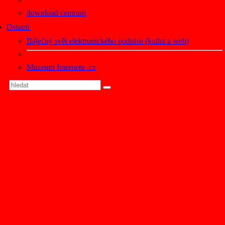
download centrum
Ostatní
Báječný svět elektronického podpisu (kniha a web)
Muzeum Internetu .cz