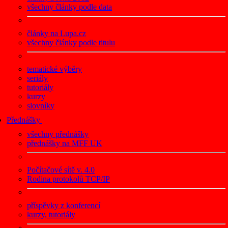
všechny články podle data
články na Lupa.cz
všechny články podle titulu
tematické výběry
seriály
tutoriály
kurzy
slovníky
Přednášky
všechny přednášky
přednášky na MFF UK
Počítačové sítě v. 4.0
Rodina protokolů TCP/IP
příspěvky z konferencí
kurzy, tutoriály