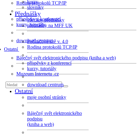
kurzy
Rodina protokolů TCP/IP
slovníky
Přednášky
příspěvky z konferencí
všechny přednášky
kurzy, tutoriály
přednášky na MFF UK
download centrum
Počítačové sítě v. 4.0
Rodina protokolů TCP/IP
Ostatní
Báječný svět elektronického podpisu (kniha a web)
příspěvky z konferencí
kurzy, tutoriály
Muzeum Internetu .cz
download centrum
Ostatní
moje osobní stránky
Báječný svět elektronického
podpisu
(kniha a web)