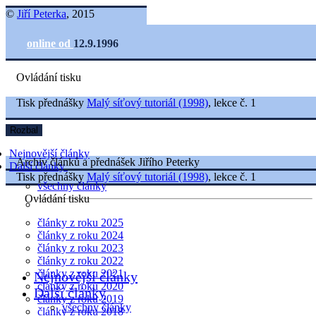
©
Jiří Peterka
, 2015
online od
12.9.1996
Ovládání tisku
Tisk přednášky
Malý síťový tutoriál (1998)
, lekce č. 1
Rozbal
Nejnovější články
Archiv článků a přednášek Jiřího Peterky
Další články
Tisk přednášky
Malý síťový tutoriál (1998)
, lekce č. 1
všechny články
Ovládání tisku
články z roku 2025
články z roku 2024
články z roku 2023
články z roku 2022
články z roku 2021
Nejnovější články
články z roku 2020
Další články
články z roku 2019
všechny články
články z roku 2018