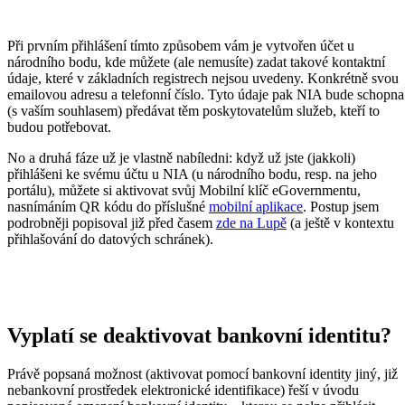
Při prvním přihlášení tímto způsobem vám je vytvořen účet u
národního bodu, kde můžete (ale nemusíte) zadat takové kontaktní
údaje, které v základních registrech nejsou uvedeny. Konkrétně svou
emailovou adresu a telefonní číslo. Tyto údaje pak NIA bude schopna
(s vaším souhlasem) předávat těm poskytovatelům služeb, kteří to
budou potřebovat.
No a druhá fáze už je vlastně nabíledni: když už jste (jakkoli)
přihlášeni ke svému účtu u NIA (u národního bodu, resp. na jeho
portálu), můžete si aktivovat svůj Mobilní klíč eGovernmentu,
nasnímáním QR kódu do příslušné
mobilní aplikace
. Postup jsem
podrobněji popisoval již před časem
zde na Lupě
(a ještě v kontextu
přihlašování do datových schránek).
Vyplatí se deaktivovat bankovní identitu?
Právě popsaná možnost (aktivovat pomocí bankovní identity jiný, již
nebankovní prostředek elektronické identifikace) řeší v úvodu