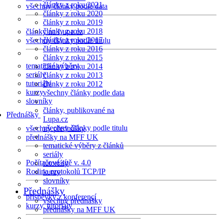
články z roku 2021
všechny články podle data
články z roku 2020
články z roku 2019
články z roku 2018
články na Lupa.cz
články z roku 2017
všechny články podle titulu
články z roku 2016
články z roku 2015
tematické výběry
články z roku 2014
seriály
články z roku 2013
tutoriály
články z roku 2012
kurzy
všechny články podle data
slovníky
články, publikované na
Přednášky
Lupa.cz
všechny články podle titulu
všechny přednášky
přednášky na MFF UK
tematické výběry z článků
seriály
Počítačové sítě v. 4.0
tutoriály
Rodina protokolů TCP/IP
kurzy
slovníky
Přednášky
příspěvky z konferencí
všechny přednášky
kurzy, tutoriály
přednášky na MFF UK