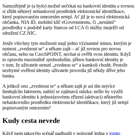
Samozřejmě je (a bylo) možné nečekat na bankovní identitu a rovnou
si zřídit některý nebankovní prostředek elektronické identifikace,
který popisovaným omezením netrpí. Ať již je to nová elektronická
občanka, NIA ID, mobilní klíč eGovernmentu, či „nestátní“
prostředky v podobě karty Starcos od I.CA či služby mojeID od
sdružení CZ.NIC.
Jenže všechny tyto možnosti mají jedno významné minus, kterým je
nutnost „zvednout se“ a někam zajít – ať již rovnou pro novou
občanu, nebo na CzechPOINT, nechat si ověřit svou identitu. Když
to opravdu maximálně zjednoduším, přínos bankovní identity je
v tom, že uživatele nenutí „zvednou se“ a kamkoli chodit. Protože
nezbytné ověření identity uživatele provedla již někdy dříve jeho
banka.
A jelikož ono „zvednout se“ a někam zajít je asi tím nejvíce
limitujícím faktorem, nabízí se zajímavá otázka: nešlo by využít
bankovní identitu k jednorázovému zřízení (aktivaci) některého
nebankovního prostředku elektronické identifikace, který již netrpí
popisovaným omezením?
Kudy cesta nevede
Když jsem takovýto scénář nadhodil v polovině ledna v
tomto