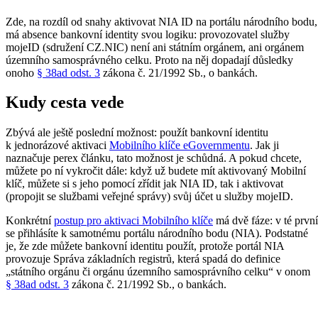
Zde, na rozdíl od snahy aktivovat NIA ID na portálu národního bodu,
má absence bankovní identity svou logiku: provozovatel
služby
mojeID (sdružení CZ.NIC) není ani státním orgánem, ani orgánem
územního samosprávného celku. Proto na něj dopadají důsledky
onoho
§ 38ad odst. 3
zákona č. 21/1992 Sb., o bankách.
Kudy cesta vede
Zbývá ale ještě poslední možnost: použít bankovní identitu
k jednorázové aktivaci
Mobilního klíče eGovernmentu
. Jak ji
naznačuje perex článku, tato možnost je schůdná. A pokud chcete,
můžete po ní vykročit dále: když už budete mít aktivovaný Mobilní
klíč, můžete si s jeho pomocí zřídit jak NIA ID, tak i aktivovat
(propojit se službami veřejné správy) svůj účet u služby mojeID.
Konkrétní
postup pro aktivaci Mobilního klíče
má dvě fáze: v té první
se přihlásíte k samotnému portálu národního bodu (NIA). Podstatné
je, že zde můžete bankovní identitu použít, protože portál NIA
provozuje Správa základních registrů, která spadá do definice
„státního orgánu či orgánu územního samosprávního celku“ v onom
§ 38ad odst. 3
zákona č. 21/1992 Sb., o bankách.