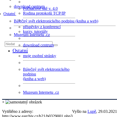
download centrum
Počítačové sítě v. 4.0
Rodina protokolů TCP/IP
Ostatní
Báječný svět elektronického podpisu (kniha a web)
příspěvky z konferencí
kurzy, tutoriály
Muzeum Internetu .cz
download centrum
Ostatní
moje osobní stránky
Báječný svět elektronického
podpisu
(kniha a web)
Muzeum Internetu .cz
×
Vytištěno z adresy:
Vyšlo na
Lupě
, 29.03.2021
http://www.earchiv.cz/b21/b0329001.php3