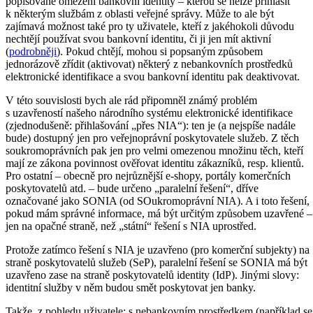
popisované omezení bankovní identity – kterou se nelze přihlásit
k některým službám z oblasti veřejné správy. Může to ale být
zajímavá možnost také pro ty uživatele, kteří z jakéhokoli důvodu
nechtějí používat svou bankovní identitu, či ji jen mít aktivní
(
podrobněji
). Pokud chtějí, mohou si popsaným způsobem
jednorázově zřídit (aktivovat) některý z nebankovních prostředků
elektronické identifikace a svou bankovní identitu pak deaktivovat.
V této souvislosti bych ale rád připomněl známý problém
s uzavřeností našeho národního systému elektronické identifikace
(zjednodušeně: přihlašování „přes NIA“): ten je (a nejspíše nadále
bude) dostupný jen pro veřejnoprávní poskytovatele služeb. Z těch
soukromoprávních pak jen pro velmi omezenou množinu těch, kteří
mají ze zákona povinnost ověřovat identitu zákazníků, resp. klientů.
Pro ostatní – obecně pro nejrůznější e-shopy, portály komerčních
poskytovatelů atd. – bude určeno „paralelní řešení“, dříve
označované jako SONIA (od SOukromoprávní NIA). A i toto řešení,
pokud mám správné informace, má být určitým způsobem uzavřené –
jen na opačné straně, než „státní“ řešení s NIA uprostřed.
Protože zatímco řešení s NIA je uzavřeno (pro komerční subjekty) na
straně poskytovatelů služeb (SeP), paralelní řešení se SONIA má být
uzavřeno zase na straně poskytovatelů identity (IdP). Jinými slovy:
identitní služby v něm budou smět poskytovat jen banky.
Takže, z pohledu uživatele: s nebankovním prostředkem (například se