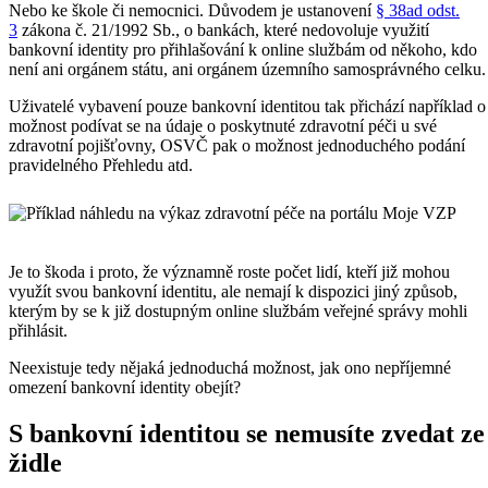
Nebo ke škole či nemocnici. Důvodem je ustanovení
§ 38ad odst.
3
zákona č. 21/1992 Sb., o bankách, které nedovoluje využití
bankovní identity pro přihlašování k online službám od někoho, kdo
není ani orgánem státu, ani orgánem územního samosprávného celku.
Uživatelé vybavení pouze bankovní identitou tak přichází například o
možnost podívat se na údaje o poskytnuté zdravotní péči u své
zdravotní pojišťovny, OSVČ pak o možnost jednoduchého podání
pravidelného Přehledu atd.
Je to škoda i proto, že
významně
roste počet lidí, kteří již mohou
využít svou bankovní identitu, ale nemají k dispozici jiný způsob,
kterým by se k již dostupným online službám veřejné správy mohli
přihlásit.
Neexistuje tedy nějaká jednoduchá možnost, jak ono nepříjemné
omezení bankovní identity obejít?
S bankovní identitou se nemusíte zvedat ze
židle