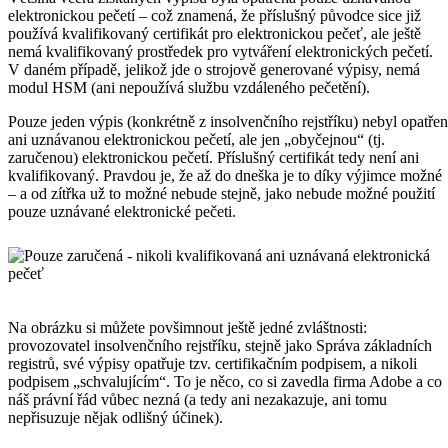
elektronickou pečetí – což znamená, že příslušný původce sice již
používá kvalifikovaný certifikát pro elektronickou pečeť, ale ještě
nemá kvalifikovaný prostředek pro vytváření elektronických pečetí.
V daném případě, jelikož jde o strojově generované výpisy, nemá
modul HSM (ani nepoužívá službu vzdáleného pečetění).
Pouze jeden výpis (konkrétně z insolvenčního rejstříku) nebyl opatřen
ani uznávanou elektronickou pečetí, ale jen „obyčejnou“ (tj.
zaručenou) elektronickou pečetí. Příslušný certifikát tedy není ani
kvalifikovaný. Pravdou je, že až do dneška je to díky výjimce možné
– a od zítřka už to možné nebude stejně, jako nebude možné použití
pouze uznávané elektronické pečeti.
Na obrázku si můžete povšimnout ještě jedné zvláštnosti:
provozovatel insolvenčního rejstříku, stejně jako Správa základních
registrů, své výpisy opatřuje tzv. certifikačním podpisem, a nikoli
podpisem „schvalujícím“. To je něco, co si zavedla firma Adobe a co
náš právní řád vůbec nezná (a tedy ani nezakazuje, ani tomu
nepřisuzuje nějak odlišný účinek).