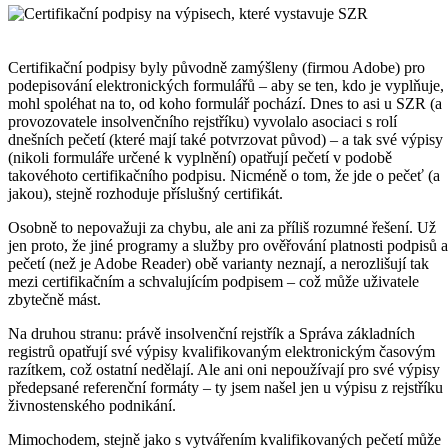
Certifikační podpisy byly původně zamýšleny (firmou Adobe) pro
podepisování elektronických formulářů – aby se ten, kdo je vyplňuje,
mohl spoléhat na to, od koho formulář pochází. Dnes to asi u SZR (a
provozovatele insolvenčního rejstříku) vyvolalo asociaci s rolí
dnešních pečetí (které mají také potvrzovat původ) – a tak své výpisy
(nikoli formuláře určené k vyplnění) opatřují pečetí v podobě
takovéhoto certifikačního podpisu. Nicméně o tom, že jde o pečeť (a
jakou), stejně rozhoduje příslušný certifikát.
Osobně to nepovažuji za chybu, ale ani za příliš rozumné řešení. Už
jen proto, že jiné programy a služby pro ověřování platnosti podpisů a
pečetí (než je Adobe Reader) obě varianty neznají, a nerozlišují tak
mezi certifikačním a schvalujícím podpisem – což může uživatele
zbytečně mást.
Na druhou stranu: právě insolvenční rejstřík a Správa základních
registrů opatřují své výpisy kvalifikovaným elektronickým časovým
razítkem, což ostatní nedělají. Ale ani oni nepoužívají pro své výpisy
předepsané referenční formáty – ty jsem našel jen u výpisu z rejstříku
živnostenského podnikání.
Mimochodem, stejně jako s vytvářením kvalifikovaných pečetí může