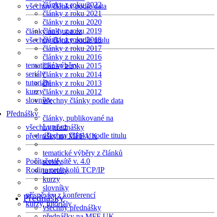
články z roku 2022
všechny články podle data
články z roku 2021
články z roku 2020
články z roku 2019
články na Lupa.cz
články z roku 2018
všechny články podle titulu
články z roku 2017
články z roku 2016
tematické výběry
články z roku 2015
seriály
články z roku 2014
tutoriály
články z roku 2013
kurzy
články z roku 2012
slovníky
všechny články podle data
Přednášky
články, publikované na
Lupa.cz
všechny přednášky
všechny články podle titulu
přednášky na MFF UK
tematické výběry z článků
Počítačové sítě v. 4.0
seriály
Rodina protokolů TCP/IP
tutoriály
kurzy
slovníky
příspěvky z konferencí
Přednášky
kurzy, tutoriály
všechny přednášky
přednášky na MFF UK