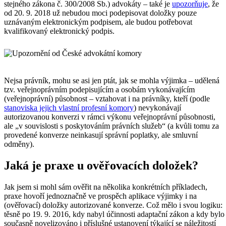
stejného zákona č. 300/2008 Sb.) advokáty – také je
upozorňuje
, že
od 20. 9. 2018 už nebudou moci podepisovat doložky pouze
uznávaným elektronickým podpisem, ale budou potřebovat
kvalifikovaný elektronický podpis.
Nejsa právník, mohu se asi jen ptát, jak se mohla výjimka – udělená
tzv. veřejnoprávním podepisujícím a osobám vykonávajícím
(veřejnoprávní) působnost – vztahovat i na právníky, kteří (podle
stanoviska jejich vlastní profesní komory
) nevykonávají
autorizovanou konverzi v rámci výkonu veřejnoprávní působnosti,
ale „v souvislosti s poskytováním právních služeb“ (a kvůli tomu za
provedené konverze neinkasují správní poplatky, ale smluvní
odměny).
Jaká je praxe u ověřovacích doložek?
Jak jsem si mohl sám ověřit na několika konkrétních příkladech,
praxe hovoří jednoznačně ve prospěch aplikace výjimky i na
(ověřovací) doložky autorizované konverze. Což mělo i svou logiku:
těsně po 19. 9. 2016, kdy nabyl účinnosti adaptační zákon a kdy bylo
současně novelizováno i příslušné ustanovení týkající se náležitostí