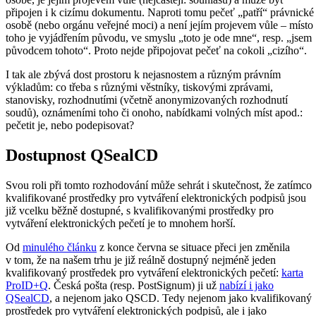
připojen i k cizímu dokumentu. Naproti tomu pečeť „patří“ právnické
osobě (nebo orgánu veřejné moci) a není jejím projevem vůle – místo
toho je vyjádřením původu, ve smyslu „toto je ode mne“, resp. „jsem
původcem tohoto“. Proto nejde připojovat pečeť na cokoli „cizího“.
I tak ale zbývá dost prostoru k nejasnostem a různým právním
výkladům: co třeba s různými věstníky, tiskovými zprávami,
stanovisky, rozhodnutími (včetně anonymizovaných rozhodnutí
soudů), oznámeními toho či onoho, nabídkami volných míst apod.:
pečetit je, nebo podepisovat?
Dostupnost QSealCD
Svou roli při tomto rozhodování může sehrát i skutečnost, že zatímco
kvalifikované prostředky pro vytváření elektronických podpisů jsou
již vcelku běžně dostupné, s kvalifikovanými prostředky pro
vytváření elektronických pečetí je to mnohem horší.
Od
minulého článku
z konce června se situace přeci jen změnila
v tom, že na našem trhu je již reálně dostupný nejméně jeden
kvalifikovaný prostředek pro vytváření elektronických pečetí:
karta
ProID+Q
. Česká pošta (resp. PostSignum) ji už
nabízí i jako
QSealCD
, a nejenom jako QSCD. Tedy nejenom jako kvalifikovaný
prostředek pro vytváření elektronických podpisů, ale i jako