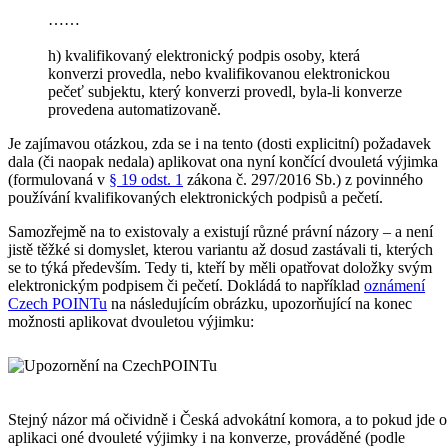
……
h) kvalifikovaný elektronický podpis osoby, která
konverzi provedla, nebo kvalifikovanou elektronickou
pečeť subjektu, který konverzi provedl, byla-li konverze
provedena automatizovaně.
Je zajímavou otázkou, zda se i na tento (dosti explicitní) požadavek
dala (či naopak nedala) aplikovat ona nyní končící dvouletá výjimka
(formulovaná v
§ 19 odst. 1
zákona č. 297/2016 Sb.) z povinného
používání kvalifikovaných elektronických podpisů a pečetí.
Samozřejmě na to existovaly a existují různé právní názory – a není
jistě těžké si domyslet, kterou variantu až dosud zastávali ti, kterých
se to týká především. Tedy ti, kteří by měli opatřovat doložky svým
elektronickým podpisem či pečetí. Dokládá to například
oznámení
Czech POINTu
na následujícím obrázku, upozorňující na konec
možnosti aplikovat dvouletou výjimku:
Stejný názor má očividně i Česká advokátní komora, a to pokud jde o
aplikaci oné dvouleté výjimky i na konverze, prováděné (podle