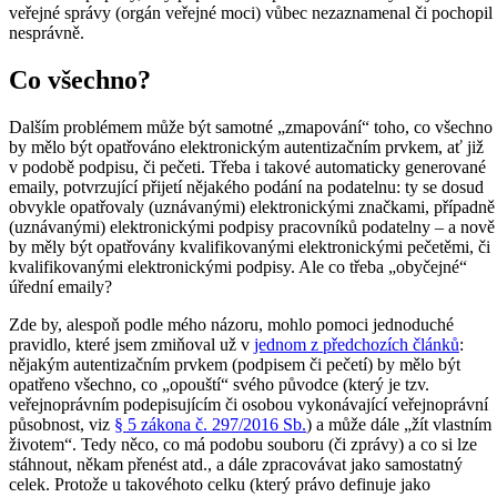
veřejné správy (orgán veřejné moci) vůbec nezaznamenal či pochopil
nesprávně.
Co všechno?
Dalším problémem může být samotné „zmapování“ toho, co všechno
by mělo být opatřováno elektronickým autentizačním prvkem, ať již
v podobě podpisu, či pečeti. Třeba i takové automaticky generované
emaily, potvrzující přijetí nějakého podání na podatelnu: ty se dosud
obvykle opatřovaly (uznávanými) elektronickými značkami, případně
(uznávanými) elektronickými podpisy pracovníků podatelny – a nově
by měly být opatřovány kvalifikovanými elektronickými pečetěmi, či
kvalifikovanými elektronickými podpisy. Ale co třeba „obyčejné“
úřední emaily?
Zde by, alespoň podle mého názoru, mohlo pomoci jednoduché
pravidlo, které jsem zmiňoval už v
jednom z předchozích článků
:
nějakým autentizačním prvkem (podpisem či pečetí) by mělo být
opatřeno všechno, co „opouští“ svého původce (který je tzv.
veřejnoprávním podepisujícím či osobou vykonávající veřejnoprávní
působnost, viz
§ 5 zákona č. 297/2016 Sb.
) a může dále „žít vlastním
životem“. Tedy něco, co má podobu souboru (či zprávy) a co si lze
stáhnout, někam přenést atd., a dále zpracovávat jako samostatný
celek. Protože u takovéhoto celku (který právo definuje jako