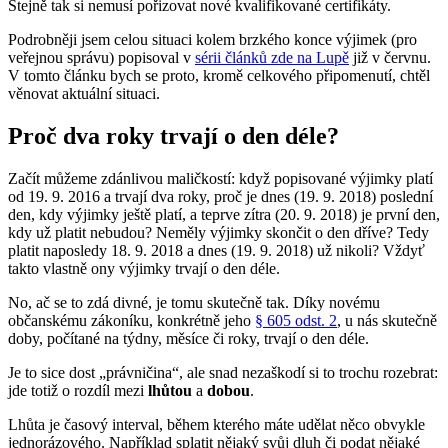
Stejně tak si nemusí pořizovat nové kvalifikované certifikáty.
Podrobněji jsem celou situaci kolem brzkého konce výjimek (pro
veřejnou správu) popisoval v
sérii článků zde na Lupě
již v červnu.
V tomto článku bych se proto, kromě celkového připomenutí, chtěl
věnovat aktuální situaci.
Proč dva roky trvají o den déle?
Začít můžeme zdánlivou maličkostí: když popisované výjimky platí
od 19. 9. 2016 a trvají dva roky, proč je dnes (19. 9. 2018) poslední
den, kdy výjimky ještě platí, a teprve zítra (20. 9. 2018) je první den,
kdy už platit nebudou? Neměly výjimky skončit o den dříve? Tedy
platit naposledy 18. 9. 2018 a dnes (19. 9. 2018) už nikoli? Vždyť
takto vlastně ony výjimky trvají o den déle.
No, ač se to zdá divné, je tomu skutečně tak. Díky novému
občanskému zákoníku, konkrétně jeho
§ 605 odst. 2
, u nás skutečně
doby, počítané na týdny, měsíce či roky, trvají o den déle.
Je to sice dost „právničina“, ale snad nezaškodí si to trochu rozebrat:
jde totiž o rozdíl mezi
lhůtou
a
dobou
.
Lhůta je časový interval, během kterého máte udělat něco obvykle
jednorázového. Například splatit nějaký svůj dluh či podat nějaké