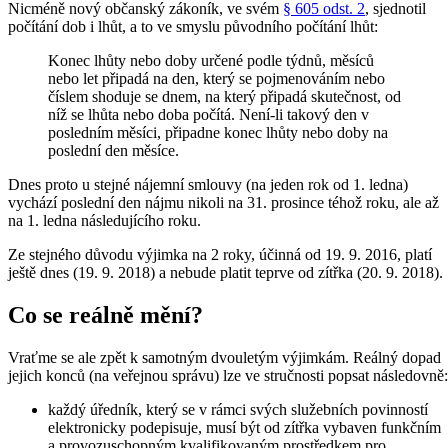
Nicméně nový občanský zákoník, ve svém
§ 605 odst. 2
, sjednotil
počítání dob i lhůt, a to ve smyslu původního počítání lhůt:
Konec lhůty nebo doby určené podle týdnů, měsíců
nebo let připadá na den, který se pojmenováním nebo
číslem shoduje se dnem, na který připadá skutečnost, od
níž se lhůta nebo doba počítá. Není-li takový den v
posledním měsíci, připadne konec lhůty nebo doby na
poslední den měsíce.
Dnes proto u stejné nájemní smlouvy (na jeden rok od 1. ledna)
vychází poslední den nájmu nikoli na 31. prosince téhož roku, ale až
na 1. ledna následujícího roku.
Ze stejného důvodu výjimka na 2 roky, účinná od 19. 9. 2016, platí
ještě dnes (19. 9. 2018) a nebude platit teprve od zítřka (20. 9. 2018).
Co se reálně mění?
Vraťme se ale zpět k samotným dvouletým výjimkám. Reálný dopad
jejich konců (na veřejnou správu) lze ve stručnosti popsat následovně:
každý úředník, který se v rámci svých služebních povinností
elektronicky podepisuje, musí být od zítřka vybaven funkčním
a provozuschopným kvalifikovaným prostředkem pro