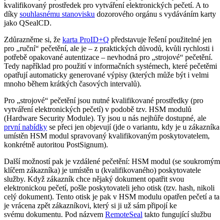
kvalifikovaný prostředek pro vytváření elektronických pečetí. A to
díky
souhlasnému stanovisku
dozorového orgánu s vydáváním karty
jako QSealCD.
Zdůrazněme si, že
karta ProID+Q
představuje řešení použitelné jen
pro „ruční“ pečetění, ale je – z praktických důvodů, kvůli rychlosti i
potřebě opakované autentizace – nevhodná pro „strojové“ pečetění.
Tedy například pro použití v informačních systémech, které pečetěmi
opatřují automaticky generované výpisy (kterých může být i velmi
mnoho během krátkých časových intervalů).
Pro „strojové“ pečetění jsou nutné kvalifikované prostředky (pro
vytváření elektronických pečetí) v podobě tzv. HSM modulů
(Hardware Security Module). Ty jsou u nás nejhůře dostupné, ale
první nabídky
se přeci jen objevují (jde o variantu, kdy je u zákazníka
umístěn HSM modul spravovaný kvalifikovaným poskytovatelem,
konkrétně autoritou PostSignum).
Další možností pak je vzdálené pečetění: HSM modul (se soukromým
klíčem zákazníka) je umístěn u (kvalifikovaného) poskytovatele
služby. Když zákazník chce nějaký dokument opatřit svou
elektronickou pečetí, pošle poskytovateli jeho otisk (tzv. hash, nikoli
celý dokument). Tento otisk je pak v HSM modulu opatřen pečetí a ta
je vrácena zpět zákazníkovi, který si ji už sám připojí ke
svému dokumentu. Pod názvem
RemoteSeal
takto fungující službu