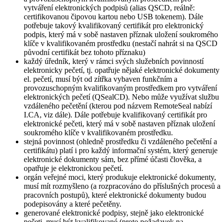
vytváření elektronických podpisů (alias QSCD, reálně:
certifikovanou čipovou kartou nebo USB tokenem). Dále
potřebuje takový kvalifikovaný certifikát pro elektronický
podpis, který má v sobě nastaven příznak uložení soukromého
klíče v kvalifikovaném prostředku (nestačí nahrát si na QSCD
původní certifikát bez tohoto příznaku)
každý úředník, který v rámci svých služebních povinností
elektronicky pečetí, tj. opatřuje nějaké elektronické dokumenty
el. pečetí, musí být od zítřka vybaven funkčním a
provozuschopným kvalifikovaným prostředkem pro vytváření
elektronických pečetí (QSealCD). Nebo může využívat službu
vzdáleného pečetění (kterou pod názvem RemoteSeal nabízí
I.CA, viz dále). Dále potřebuje kvalifikovaný certifikát pro
elektronické pečeti, který má v sobě nastaven příznak uložení
soukromého klíče v kvalifikovaném prostředku.
stejná povinnost (ohledně prostředku či vzdáleného pečetění a
certifikátu) platí i pro každý informační systém, který generuje
elektronické dokumenty sám, bez přímé účasti člověka, a
opatřuje je elektronickou pečetí.
orgán veřejné moci, který produkuje elektronické dokumenty,
musí mít rozmyšleno (a rozpracováno do příslušných procesů a
pracovních postupů), které elektronické dokumenty budou
podepisovány a které pečetěny.
generované elektronické podpisy, stejně jako elektronické
pečeti, musí být kvalifikované (proto požadavek na