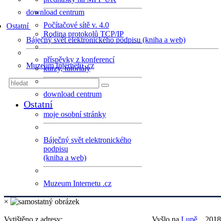
download centrum
Počítačové sítě v. 4.0
Ostatní
Rodina protokolů TCP/IP
Báječný svět elektronického podpisu (kniha a web)
příspěvky z konferencí
Muzeum Internetu .cz
kurzy, tutoriály
download centrum
Ostatní
moje osobní stránky
Báječný svět elektronického
podpisu
(kniha a web)
Muzeum Internetu .cz
×
Vytištěno z adresy:
Vyšlo na
Lupě
, ..2018