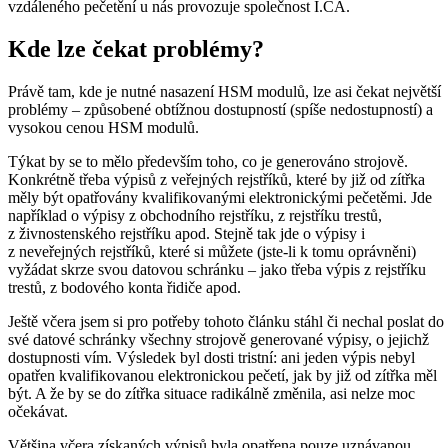
vzdáleného pečetění u nás provozuje společnost I.CA.
Kde lze čekat problémy?
Právě tam, kde je nutné nasazení HSM modulů, lze asi čekat největší
problémy – způsobené obtížnou dostupností (spíše nedostupností) a
vysokou cenou HSM modulů.
Týkat by se to mělo především toho, co je generováno strojově.
Konkrétně třeba výpisů z veřejných rejstříků, které by již od zítřka
měly být opatřovány kvalifikovanými elektronickými pečetěmi. Jde
například o výpisy z obchodního rejstříku, z rejstříku trestů,
z živnostenského rejstříku apod. Stejně tak jde o výpisy i
z neveřejných rejstříků, které si můžete (jste-li k tomu oprávněni)
vyžádat skrze svou datovou schránku – jako třeba výpis z rejstříku
trestů, z bodového konta řidiče apod.
Ještě včera jsem si pro potřeby tohoto článku stáhl či nechal poslat do
své datové schránky všechny strojově generované výpisy, o jejichž
dostupnosti vím. Výsledek byl dosti tristní: ani jeden výpis nebyl
opatřen kvalifikovanou elektronickou pečetí, jak by již od zítřka měl
být. A že by se do zítřka situace radikálně změnila, asi nelze moc
očekávat.
Většina včera získaných výpisů byla opatřena pouze uznávanou