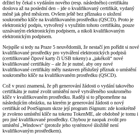
držitel by čekal s vydáním nového (resp. následného) certifikátu
doslova až na poslední den – jde o kvalifikovaný certifikát, vydaný
méně jak před měsícem. Ovšem ještě bez příznaku o uložení
soukromého klíče na kvalifikovaném prostředku (QSCD). Proto je
elektronický podpis, vytvořený s využitím tohoto certifikátu, pouze
uznávaným elektronickým podpisem, a nikoli kvalifikovaným
elektronickým podpisem.
Nejspíše si tedy na Praze 5 neuvědomili, že nestačí jen pořídit si nové
kvalifikované prostředky pro vytváření elektronických podpisů
(certifikované čipové karty či USB tokeny) a „jakékoli“ nové
kvalifikované certifikáty – ale že je nutné, aby ony nové
kvalifikované certifikáty měly nastaven příslušný příznak o umístění
soukromého klíče na kvalifikovaném prostředku (QSCD).
Což v praxi znamená, že při generování žádosti o vydání takového
certifikátu je nutné zvolit umístění nově vytvářeného soukromého
klíče v kvalifikovaném prostředku. Raději si to připomeňme na
následujícím obrázku, na kterém je generování žádosti o nový
certifikát od PostSignum skrze její program iSignum: zde konkrétně
je zvoleno umístění klíče na tokenu TokenME, ale obdobně je tomu i
pro jiné kvalifikované prostředky. Chybou je naopak zvolit pro
umístění „Windows“ (protože jeho systémové úložiště není
kvalifikovaným prostředkem).