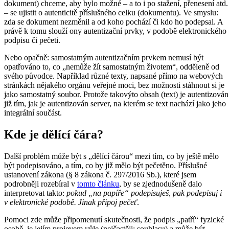
dokument) chceme, aby bylo možné – a to i po stažení, přenesení atd.
– se ujistit o autenticitě příslušného celku (dokumentu). Ve smyslu:
zda se dokument nezměnil a od koho pochází či kdo ho podepsal. A
právě k tomu slouží ony autentizační prvky, v podobě elektronického
podpisu či pečeti.
Nebo opačně: samostatným autentizačním prvkem nemusí být
opatřováno to, co „nemůže žít samostatným životem“, odděleně od
svého původce. Například různé texty, napsané přímo na webových
stránkách nějakého orgánu veřejné moci, bez možnosti stáhnout si je
jako samostatný soubor. Protože takovýto obsah (text) je autentizován
již tím, jak je autentizován server, na kterém se text nachází jako jeho
integrální součást.
Kde je dělící čára?
Další problém může být s „dělící čárou“ mezi tím, co by ještě mělo
být podepisováno, a tím, co by již mělo být pečetěno. Příslušné
ustanovení zákona (§ 8 zákona č. 297/2016 Sb.), které jsem
podrobněji rozebíral v
tomto článku
, by se zjednodušeně dalo
interpretovat takto:
pokud „na papíře“ podepisuješ, pak podepisuj i
v elektronické podobě. Jinak připoj pečeť
.
Pomoci zde může připomenutí skutečnosti, že podpis „patří“ fyzické
osobě, je jejím projevem vůle (nejčastěji: souhlasu) a může být