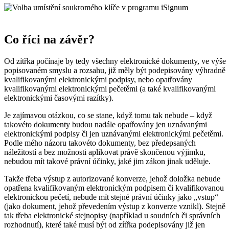
Co říci na závěr?
Od zítřka počínaje by tedy všechny elektronické dokumenty, ve výše
popisovaném smyslu a rozsahu, již měly být podepisovány výhradně
kvalifikovanými elektronickými podpisy, nebo opatřovány
kvalifikovanými elektronickými pečetěmi (a také kvalifikovanými
elektronickými časovými razítky).
Je zajímavou otázkou, co se stane, když tomu tak nebude – když
takovéto dokumenty budou nadále opatřovány jen uznávanými
elektronickými podpisy či jen uznávanými elektronickými pečetěmi.
Podle mého názoru takovéto dokumenty, bez předepsaných
náležitostí a bez možnosti aplikovat právě skončenou výjimku,
nebudou mít takové právní účinky, jaké jim zákon jinak uděluje.
Takže třeba výstup z autorizované konverze, jehož doložka nebude
opatřena kvalifikovaným elektronickým podpisem či kvalifikovanou
elektronickou pečetí, nebude mít stejné právní účinky jako „vstup“
(jako dokument, jehož převedením výstup z konverze vznikl). Stejně
tak třeba elektronické stejnopisy (například u soudních či správních
rozhodnutí), které také musí být od zítřka podepisovány již jen