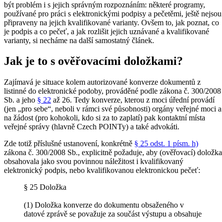
být problém i s jejich správným rozpoznáním: některé programy,
používané pro práci s elektronickými podpisy a pečetěmi, ještě nejsou
připraveny na jejich kvalifikované varianty. Ovšem to, jak poznat, co
je podpis a co pečeť, a jak rozlišit jejich uznávané a kvalifikované
varianty, si necháme na další samostatný článek.
Jak je to s ověřovacími doložkami?
Zajímavá je situace kolem autorizované konverze dokumentů z
listinné do elektronické podoby, prováděné podle zákona č. 300/2008
Sb. a jeho
§ 22
až 26. Tedy konverze, kterou z moci úřední provádí
(jen „pro sebe“, neboli v rámci své působnosti) orgány veřejné moci a
na žádost (pro kohokoli, kdo si za to zaplatí) pak kontaktní místa
veřejné správy (hlavně Czech POINTy) a také advokáti.
Zde totiž příslušné ustanovení, konkrétně
§ 25 odst. 1 písm. h)
zákona č. 300/2008 Sb., explicitně požaduje, aby (ověřovací) doložka
obsahovala jako svou povinnou náležitost i kvalifikovaný
elektronický podpis, nebo kvalifikovanou elektronickou pečeť:
§ 25 Doložka
(1) Doložka konverze do dokumentu obsaženého v
datové zprávě se považuje za součást výstupu a obsahuje