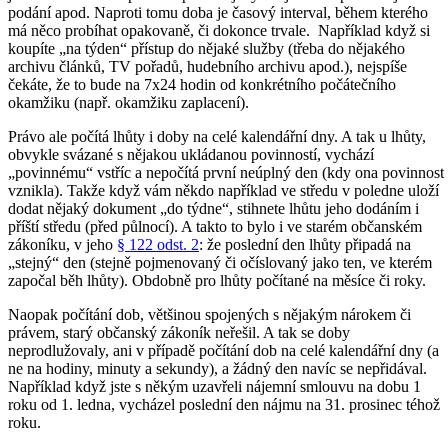
podání apod. Naproti tomu doba je časový interval, během kterého
má něco probíhat opakovaně, či dokonce trvale. Například když si
koupíte „na týden“ přístup do nějaké služby (třeba do nějakého
archivu článků, TV pořadů, hudebního archivu apod.), nejspíše
čekáte, že to bude na 7x24 hodin od konkrétního počátečního
okamžiku (např. okamžiku zaplacení).
Právo ale počítá lhůty i doby na celé kalendářní dny. A tak u lhůty,
obvykle svázané s nějakou ukládanou povinností, vychází
„povinnému“ vstříc a nepočítá první neúplný den (kdy ona povinnost
vznikla). Takže když vám někdo například ve středu v poledne uloží
dodat nějaký dokument „do týdne“, stihnete lhůtu jeho dodáním i
příští středu (před půlnocí). A takto to bylo i ve starém občanském
zákoníku, v jeho
§ 122 odst. 2
: že poslední den lhůty připadá na
„stejný“ den (stejně pojmenovaný či očíslovaný jako ten, ve kterém
započal běh lhůty). Obdobně pro lhůty počítané na měsíce či roky.
Naopak počítání dob, většinou spojených s nějakým nárokem či
právem, starý občanský zákoník neřešil. A tak se doby
neprodlužovaly, ani v případě počítání dob na celé kalendářní dny (a
ne na hodiny, minuty a sekundy), a žádný den navíc se nepřidával.
Například když jste s někým uzavřeli nájemní smlouvu na dobu 1
roku od 1. ledna, vycházel poslední den nájmu na 31. prosinec téhož
roku.