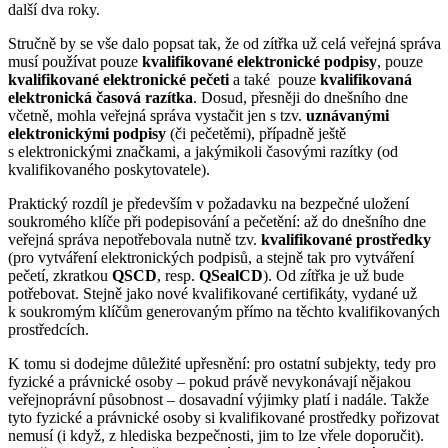
další dva roky.
Stručně by se vše dalo popsat tak, že od zítřka už celá veřejná správa
musí používat pouze
kvalifikované elektronické podpisy
, pouze
kvalifikované elektronické pečeti
a také pouze
kvalifikovaná
elektronická časová razítka
. Dosud, přesněji do dnešního dne
včetně, mohla veřejná správa vystačit jen s tzv.
uznávanými
elektronickými podpisy
(či pečetěmi), případně ještě
s elektronickými značkami, a jakýmikoli časovými razítky (od
kvalifikovaného poskytovatele).
Praktický rozdíl je především v požadavku na bezpečné uložení
soukromého klíče při podepisování a pečetění: až do dnešního dne
veřejná správa nepotřebovala nutně tzv.
kvalifikované prostředky
(pro vytváření elektronických podpisů, a stejně tak pro vytváření
pečetí, zkratkou
QSCD
, resp.
QSealCD
). Od zítřka je už bude
potřebovat. Stejně jako nové kvalifikované certifikáty, vydané už
k soukromým klíčům generovaným přímo na těchto kvalifikovaných
prostředcích.
K tomu si dodejme důležité upřesnění: pro ostatní subjekty, tedy pro
fyzické a právnické osoby – pokud právě nevykonávají nějakou
veřejnoprávní působnost – dosavadní výjimky platí i nadále. Takže
tyto fyzické a právnické osoby si kvalifikované prostředky pořizovat
nemusí (i když, z hlediska bezpečnosti, jim to lze vřele doporučit).