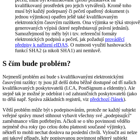
kvalifikovaný prostředek pro jejich vytváření). Kromě toho
musí být každý podepsaný či pečetí opatřený dokument (s
jednou výjimkou) opatřen ještě také kvalifikovaným
elektronickým časovým razítkem. Ona výjimka se týká strojově
generovaných výpisů (které nepředstavují právní jednání).
Samozřejmostí by měly být i tzv. referenční formáty
elektronických podpisů a pečetí, jak požadují
prováděcí
předpisy k nařízení eIDAS
. O nutnosti využití hashovacích
funkcí SHA2 (a nikoli SHA1) ani nemluvě.
S čím bude problém?
Nejmenší problém asi bude s kvalifikovanými elektronickými
časovými razítky: ty jsou již delší dobu běžně dostupné od tří našich
kvalifikovaných poskytovatelů (I.CA, PostSignum a eIdentity). Ale
stejně tak je možné je odebírat i od zahraničních poskytovatelů (jako
to dělá např. Správa základních registrů, viz
předchozí článek
).
Větší problém může být s podepisováním, protože ne každý subjekt
veřejné správy musel stihnout vybavit všechny své „podepisující“
zaměstnance vším potřebným. Ačkoli se o této povinnosti vědělo
nejméně dva roky (po celou dobu platnosti současné výjimky),
někteří to mohli nechat doslova na poslední chvíli. Vyloučit asi nelze
ani takové případy, kdy popisovanou povinnost některý subjekt