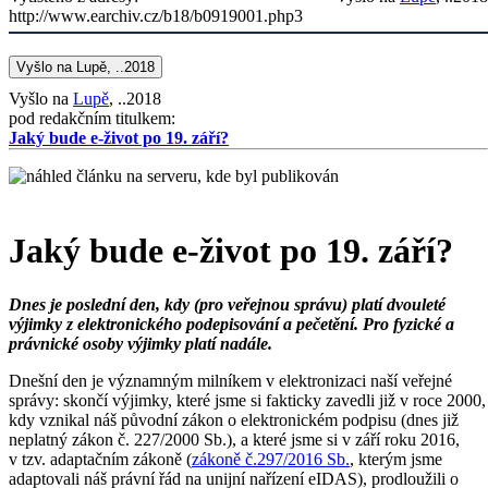
http://www.earchiv.cz/b18/b0919001.php3
Vyšlo na Lupě, ..2018
Vyšlo na
Lupě
, ..2018
pod redakčním titulkem:
Jaký bude e-život po 19. září?
Jaký bude e-život po 19. září?
Dnes je poslední den, kdy (pro veřejnou správu) platí dvouleté
výjimky z elektronického podepisování a pečetění. Pro fyzické a
právnické osoby výjimky platí nadále.
Dnešní den je významným milníkem v elektronizaci naší veřejné
správy: skončí výjimky, které jsme si fakticky zavedli již v roce 2000,
kdy vznikal náš původní zákon o elektronickém podpisu (dnes již
neplatný zákon č. 227/2000 Sb.), a které jsme si v září roku 2016,
v tzv. adaptačním zákoně (
zákoně č.297/2016 Sb.
, kterým jsme
adaptovali náš právní řád na unijní nařízení eIDAS), prodloužili o