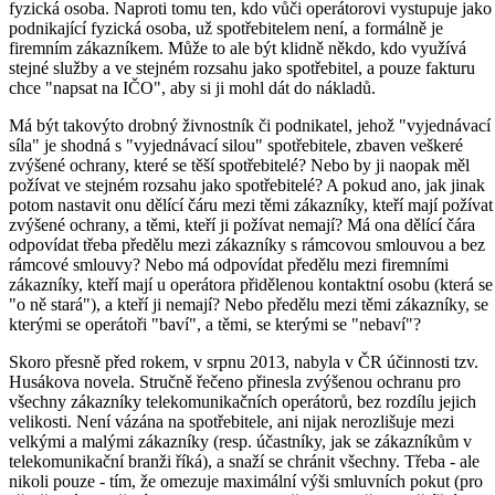
fyzická osoba. Naproti tomu ten, kdo vůči operátorovi vystupuje jako
podnikající fyzická osoba, už spotřebitelem není, a formálně je
firemním zákazníkem. Může to ale být klidně někdo, kdo využívá
stejné služby a ve stejném rozsahu jako spotřebitel, a pouze fakturu
chce "napsat na IČO", aby si ji mohl dát do nákladů.
Má být takovýto drobný živnostník či podnikatel, jehož "vyjednávací
síla" je shodná s "vyjednávací silou" spotřebitele, zbaven veškeré
zvýšené ochrany, které se těší spotřebitelé? Nebo by ji naopak měl
požívat ve stejném rozsahu jako spotřebitelé? A pokud ano, jak jinak
potom nastavit onu dělící čáru mezi těmi zákazníky, kteří mají požívat
zvýšené ochrany, a těmi, kteří ji požívat nemají? Má ona dělící čára
odpovídat třeba předělu mezi zákazníky s rámcovou smlouvou a bez
rámcové smlouvy? Nebo má odpovídat předělu mezi firemními
zákazníky, kteří mají u operátora přidělenou kontaktní osobu (která se
"o ně stará"), a kteří ji nemají? Nebo předělu mezi těmi zákazníky, se
kterými se operátoři "baví", a těmi, se kterými se "nebaví"?
Skoro přesně před rokem, v srpnu 2013, nabyla v ČR účinnosti tzv.
Husákova novela. Stručně řečeno přinesla zvýšenou ochranu pro
všechny zákazníky telekomunikačních operátorů, bez rozdílu jejich
velikosti. Není vázána na spotřebitele, ani nijak nerozlišuje mezi
velkými a malými zákazníky (resp. účastníky, jak se zákazníkům v
telekomunikační branži říká), a snaží se chránit všechny. Třeba - ale
nikoli pouze - tím, že omezuje maximální výši smluvních pokut (pro