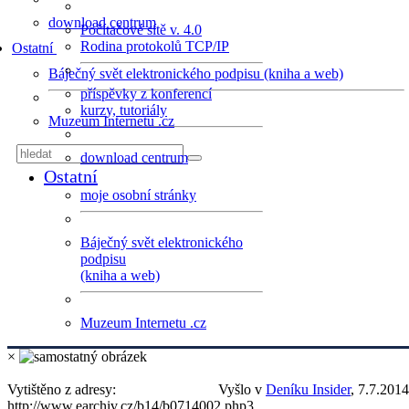
download centrum
Počítačové sítě v. 4.0
Rodina protokolů TCP/IP
Ostatní
Báječný svět elektronického podpisu (kniha a web)
příspěvky z konferencí
kurzy, tutoriály
Muzeum Internetu .cz
download centrum
Ostatní
moje osobní stránky
Báječný svět elektronického
podpisu
(kniha a web)
Muzeum Internetu .cz
×
Vytištěno z adresy:
Vyšlo v
Deníku Insider
, 7.7.2014
http://www.earchiv.cz/b14/b0714002.php3