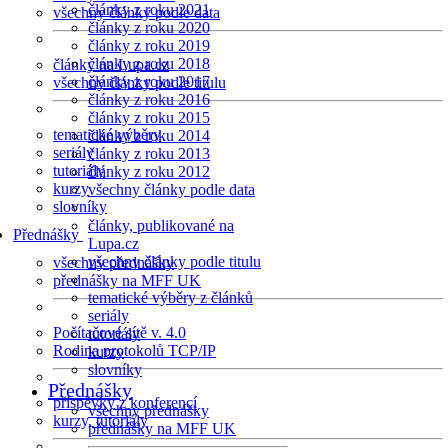
články z roku 2021
všechny články podle data
články z roku 2020
články z roku 2019
články z roku 2018
články na Lupa.cz
články z roku 2017
všechny články podle titulu
články z roku 2016
články z roku 2015
tematické výběry
články z roku 2014
seriály
články z roku 2013
tutoriály
články z roku 2012
kurzy
všechny články podle data
slovníky
články, publikované na
Přednášky
Lupa.cz
všechny články podle titulu
všechny přednášky
přednášky na MFF UK
tematické výběry z článků
seriály
Počítačové sítě v. 4.0
tutoriály
Rodina protokolů TCP/IP
kurzy
slovníky
Přednášky
příspěvky z konferencí
všechny přednášky
kurzy, tutoriály
přednášky na MFF UK