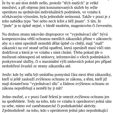
že by to ani dost dobře nešlo, protože "těch malých" je velké
množství, a při objemu jimi konzumovaných služeb by režie
operátora na sjednávání individuálních podmínek, ve vztahu k
očekávaným výnosům, byla jednoduše neúnosná. Takže v praxi je z
toho nabídka typu "ber nebo nech ležet a běž jinam". S tím, že
"jinde" je to úplně stejné, v bledě modrém, magentovém či červeném.
Na druhou stranu takováto disproporce ve "vyjednávací síle" bývá
kompenzována větší ochranou menších zákazníků přímo v zákonech:
aby si s nimi operátoři nemohli dělat úplně co chtějí, mají "malí"
zákazníci na své straně určitá opatření, která operátoři musí vůči nim
dodržovat a která je ve vztahu s nimi chrání. Třeba pokud jde o
možnosti odstoupení od smlouvy, informování o všech podmínkách
poskytované služby, či o maximální výši smluvních pokut pro případ
nedodržení úvazků ze strany zákazníka atd.
Jenže: kde by měla být umístěna pomyslná čára mezi těmi zákazníky,
kteří si ještě zaslouží zvýšenou ochranu ze zákona, a těmi, kteří již
mají dostatečnou "vyjednávací sílu" a žádnou zvýšenou ochranu ze
zákona nepotřebují a neměli by ji mít?
Jedno možné, a v praxi časté řešení je omezit zvýšenou ochranu jen
na spotřebitele. Tedy na toho, kdo ve vztahu k operátorovi jedná sám
za sebe, mimo své zaměstnanecké či podnikatelské aktivity.
Zjednodušeně: na toho, kdo s operátorem jedná jako nepodnikající