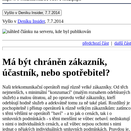
Vyšlo v Deníku Insider, 7.7.2014
Vyšlo v
Deníku Insider
, 7.7.2014
předchozí část
|
další část
Má být chráněn zákazník,
účastník, nebo spotřebitel?
Naši telekomunikační operátoři mají různě velké zákazníky. Od těch
nejmenších, s minimální "konzumací" (malým rozsahem odebíraných
služeb) a malou útratou, až po opravdu velké zákazníky, kteří
odebírají hodně služeb a adekvátně tomu za ně také platí. Rozdílný je
pochopitelně i přístup operátorů k různě velkým zákazníkům: zatímco
s těmi většími se operátoři "baví" - a to jak o cenách, tak i o
smluvních podmínkách - s těmi menšími se vůbec nebaví: nediskutují
s nimi o individuálních cenách, a už vůbec nejsou ochotni s nimi
jednat o nějakých individuálních smluvních podmínkách. Pravdou je,