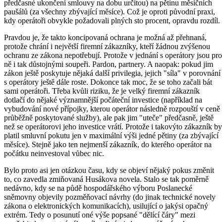
předčasné ukončení smlouvy na dobu určitou) na pětinu měsíčních
paušálů (za všechny zbývající měsíce). Což je oproti původní praxi,
kdy operátoři obvykle požadovali plných sto procent, opravdu rozdíl.
Pravdou je, že takto koncipovaná ochrana je možná až přehnaná,
protože chrání i největší firemní zákazníky, kteří žádnou zvýšenou
ochranu ze zákona nepotřebují. Protože v jednání s operátory jsou pro
ně i tak důstojnými soupeři. Pardon, partnery. A naopak: pokud jim
zákon ještě poskytuje nějaká další privilegia, jejich "síla" v porovnání
s operátory ještě dále roste. Dokonce tak moc, že se toho začali bát
sami operátoři. Třeba kvůli riziku, že je velký firemní zákazník
dotlačí do nějaké významnější počáteční investice (například na
vybudování nové přípojky, kterou operátor následně rozpouští v ceně
průběžně poskytované služby), ale pak jim "uteče" předčasně, ještě
než se operátorovi jeho investice vrátí. Protože i takovýto zákazník by
platil smluvní pokutu jen v maximální výši jedné pětiny (za zbývající
měsíce). Stejně jako ten nejmenší zákazník, do kterého operátor na
počátku neinvestoval vůbec nic.
Bylo proto asi jen otázkou času, kdy se objeví nějaký pokus změnit
to, co zavedla zmiňovaná Husákova novela. Stalo se tak poměrně
nedávno, kdy se na půdě hospodářského výboru Poslanecké
sněmovny objevily pozměňovací návrhy (do jinak technické novely
zákona o elektronických komunikacích), usilující o jakýsi opačný
extrém. Tedy o posunutí oné výše popsané "dělící čáry" mezi