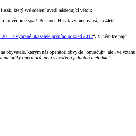
ák, který své sdělení uvedl následující větou:
k roků vědomě spal! Poslanec Husák vyjmenovává, co 4leté
 2011 a vybrané ukazatele prvního pololetí 2012
“. V něm lze najít
na obyvatele, kterým nás operátoři obvykle „omračují“, ale i ve vztahu
ní metodiky operátorů, není vytvořena jednotná metodika
“.