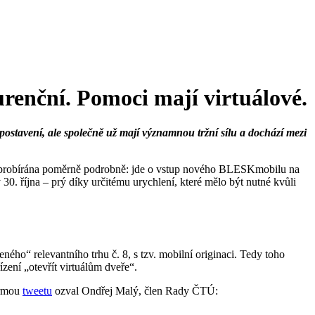
renční. Pomoci mají virtuálové.
postavení, ale společně už mají významnou tržní sílu a dochází mezi
Lupě probírána poměrně podrobně: jde o vstup nového BLESKmobilu na
 30. října – prý díky určitému urychlení, které mělo být nutné kvůli
ého“ relevantního trhu č. 8, s tzv. mobilní originaci. Tedy toho
ízení „otevřít virtuálům dveře“.
ormou
tweetu
ozval Ondřej Malý, člen Rady ČTÚ: