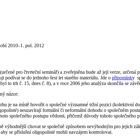
obí 2010–1. pol. 2012
(určené pro čtvrteční seminář) a zveřejněna bude až její verze, určená 
ji podívat se do jednoho šest let starého materiálu. Jde o
připomínk
y s
(byl to trh č. 15, dnes č. 8), a v roce 2006 jeho analýza skončila se záv
ný názor:
je na místě hovořit o společné významné tržní pozici (kolektivní domi
gopolisté) neuzavírají formální či neformální dohodu o společném post
tohoto společného postupu vědomi, přičemž důvody tohoto společného p
bě výhodnější chovat se společně způsobem nevýhodným pro jejich zá
aby se příslušní oligopolisté mohli navzájem kontrolovat.