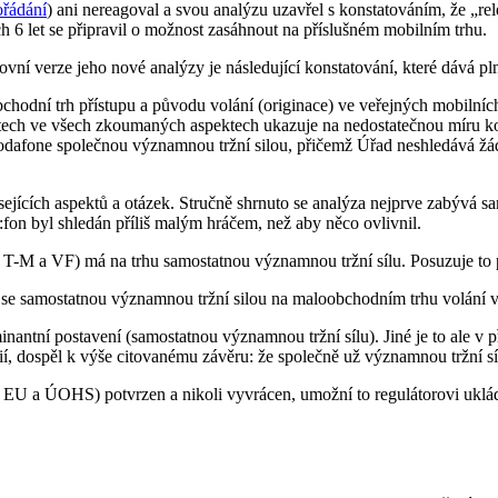
řádání
) ani nereagoval a svou analýzu uzavřel s konstatováním, že „rel
 6 let se připravil o možnost zasáhnout na příslušném mobilním trhu.
ní verze jeho nové analýzy je následující konstatování, které dává pln
hodní trh přístupu a původu volání (originace) ve veřejných mobilních 
etech ve všech zkoumaných aspektech ukazuje na nedostatečnou míru kon
Vodafone společnou významnou tržní silou, přičemž Úřad neshledává žádn
sejících aspektů a otázek. Stručně shrnuto se analýza nejprve zabývá s
on byl shledán příliš malým hráčem, než aby něco ovlivnil.
, T-M a VF) má na trhu samostatnou významnou tržní sílu. Posuzuje to p
 se samostatnou významnou tržní silou na maloobchodním trhu volání ve
inantní postavení (samostatnou významnou tržní sílu). Jiné je to ale 
érií, dospěl k výše citovanému závěru: že společně už významnou tržní sí
y EU a ÚOHS) potvrzen a nikoli vyvrácen, umožní to regulátorovi uklá