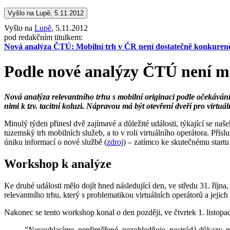
Vyšlo na Lupě, 5.11.2012
Vyšlo na
Lupě
, 5.11.2012
pod redakčním titulkem:
Nová analýza ČTÚ: Mobilní trh v ČR není dostatečně konkurenč
Podle nové analýzy ČTÚ není mo
Nová analýza relevantního trhu s mobilní originaci podle očekávání 
nimi k tzv. tacitní koluzi. Nápravou má být otevření dveří pro virtuál
Minulý týden přinesl dvě zajímavé a důležité události, týkající se 
tuzemský trh mobilních služeb, a to v roli virtuálního operátora. Přís
úniku informací o nové službě (
zdroj
) – zatímco ke skutečnému startu
Workshop k analýze
Ke druhé události mělo dojít hned následující den, ve středu 31. říjn
relevantního trhu, který s problematikou virtuálních operátorů a jejich
Nakonec se tento workshop konal o den později, ve čtvrtek 1. listo
"Nesouhlasíme, nepřiměřené, nezohledňuje, postrádá důkazy, n