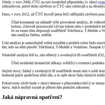
Tehdy, v roce 2006, ČTÚ na tyto konkrétní připomínky (v rámci
vypo
zdůrazňovat, právě tímto závěrem se ČTÚ sám odzbrojil a na dlouhých
Dnes, v roce 2012, už ČTÚ hovoří jinou řečí: stěžejním závěrem pracov
Úřad konstatuje na základě výše provedené analýzy, že velkoobc
koluze. Zároveň pozorování vývoje tohoto trhu v posledních l
že na tomto trhu disponují soutěžitelé Telefónica, T-Mobile a 
tato analýza činěna, změnit.
Celá analýza je samozřejmě velmi rozsáhlá a probírá celou řadu souvi
tím, kdo na něm působí: Telefónica, T-Mobile a Vodafone. Naopak U:f
Následně analýza řeší to, zda některý z uvedených tři soutěžitelů (O2
Úřad neshledal dostatečné důkazy svědčící o existenci podniku
Jinými slovy: žádný z uvedených tří soutěžitelů nemá sám o sobě dom
hodnotil jejich společnou tržní sílu, a to opět skrze řadu různých krit
Pokud tento závěr bude v rámci diskuse a připomínkování (i ze stran
stavu. Jejich možný rozsah je přitom dán platným zákonem.
Jaká nápravná opatření?