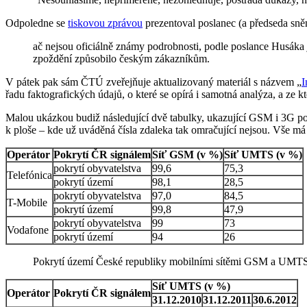
Odpoledne se
tiskovou zprávou
prezentoval poslanec (a předseda sně
ač nejsou oficiálně známy podrobnosti, podle poslance Husák
zpoždění způsobilo českým zákazníkům.
V pátek pak sám ČTÚ zveřejňuje aktualizovaný materiál s názvem „
I
řadu faktografických údajů, o které se opírá i samotná analýza, a ze 
Malou ukázkou budiž následující dvě tabulky, ukazující GSM i 3G pokr
k ploše – kde už uváděná čísla zdaleka tak omračující nejsou. Vše má 
Operátor
Pokrytí ČR signálem
Síť GSM (v %)
Síť UMTS (v %)
pokrytí obyvatelstva
99,6
75,3
Telefónica
pokrytí území
98,1
28,5
pokrytí obyvatelstva
97,0
84,5
T-Mobile
pokrytí území
99,8
47,9
pokrytí obyvatelstva
99
73
Vodafone
pokrytí území
94
26
Pokrytí území České republiky mobilními sítěmi GSM a UMTS
Síť UMTS (v %)
Operátor
Pokrytí ČR signálem
31.12.2010
31.12.2011
30.6.2012