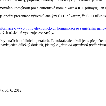
movního Podvýboru pro elektronické komunikace a ICT průmysl) Jan Hus
a je dnešní prezentace výsledků analýzy ČTÚ důkazem, že ČTU několi
nformace o vývoji trhu elektronických komunikací se zaměřením na rok
kterých následně vyvozuje své závěry.
ytí našich mobilních operátorů. Tentokráte ale nikoli jen s přepočtem 
navíc jeden důležitý dodatek, jde prý o „
data od operátorů podle vlast
 k 30. 6. 2012