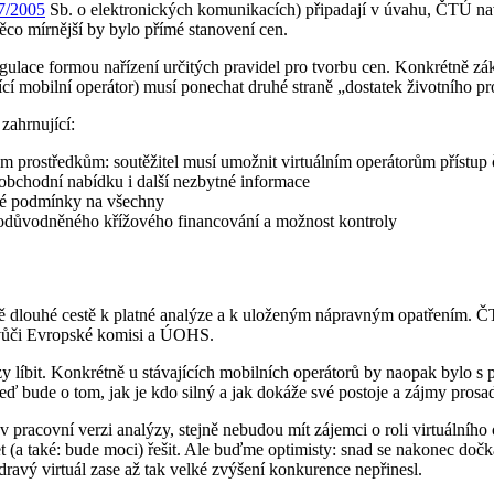
27/2005
Sb. o elektronických komunikacích) připadají v úvahu, ČTÚ navr
 něco mírnější by bylo přímé stanovení cen.
gulace formou nařízení určitých pravidel pro tvorbu cen. Konkrétně zák
ící mobilní operátor) musí ponechat druhé straně „dostatek životního pr
zahrnující:
prostředkům: soutěžitel musí umožnit virtuálním operátorům přístup či 
oobchodní nabídku i další nezbytné informace
jné podmínky na všechny
eodůvodněného křížového financování a možnost kontroly
tě dlouhé cestě k platné analýze a k uloženým nápravným opatřením. Č
 vůči Evropské komisi a ÚOHS.
y líbit. Konkrétně u stávajících mobilních operátorů by naopak bylo s 
 bude o tom, jak je kdo silný a jak dokáže své postoje a zájmy prosadit
 pracovní verzi analýzy, stejně nebudou mít zájemci o roli virtuálního
(a také: bude moci) řešit. Ale buďme optimisty: snad se nakonec doč
dravý virtuál zase až tak velké zvýšení konkurence nepřinesl.