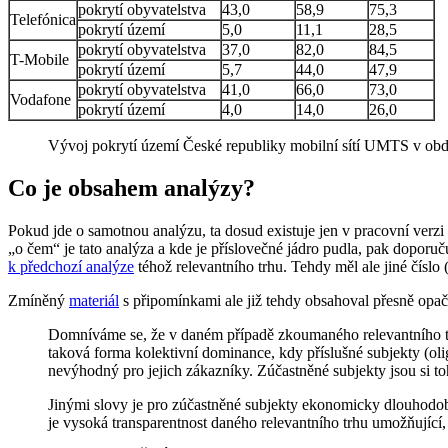
pokrytí obyvatelstva
43,0
58,9
75,3
Telefónica
pokrytí území
5,0
11,1
28,5
pokrytí obyvatelstva
37,0
82,0
84,5
T-Mobile
pokrytí území
5,7
44,0
47,9
pokrytí obyvatelstva
41,0
66,0
73,0
Vodafone
pokrytí území
4,0
14,0
26,0
Vývoj pokrytí území České republiky mobilní sítí UMTS v obd
Co je obsahem analýzy?
Pokud jde o samotnou analýzu, ta dosud existuje jen v pracovní verzi 
„o čem“ je tato analýza a kde je příslovečné jádro pudla, pak doporuču
k předchozí analýze
téhož relevantního trhu. Tehdy měl ale jiné číslo 
Zmíněný
materiál
s připomínkami ale již tehdy obsahoval přesně opač
Domníváme se, že v daném případě zkoumaného relevantního trhu 
taková forma kolektivní dominance, kdy příslušné subjekty (oli
nevýhodný pro jejich zákazníky. Zúčastněné subjekty jsou si 
Jinými slovy je pro zúčastněné subjekty ekonomicky dlouhodo
je vysoká transparentnost daného relevantního trhu umožňující, 