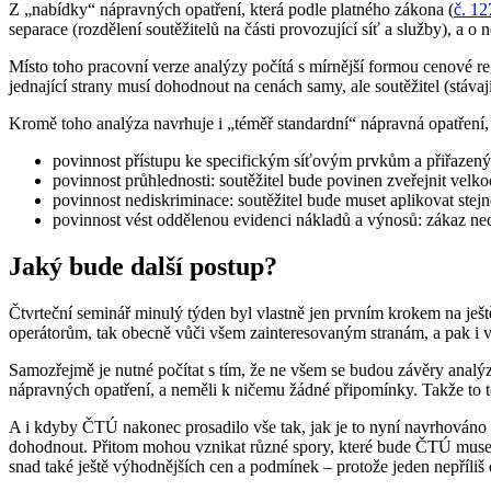
Z „nabídky“ nápravných opatření, která podle platného zákona (
č. 1
separace (rozdělení soutěžitelů na části provozující síť a služby), a o
Místo toho pracovní verze analýzy počítá s mírnější formou cenové re
jednající strany musí dohodnout na cenách samy, ale soutěžitel (stávaj
Kromě toho analýza navrhuje i „téměř standardní“ nápravná opatření, 
povinnost přístupu ke specifickým síťovým prvkům a přiřazeným 
povinnost průhlednosti: soutěžitel bude povinen zveřejnit velk
povinnost nediskriminace: soutěžitel bude muset aplikovat ste
povinnost vést oddělenou evidenci nákladů a výnosů: zákaz n
Jaký bude další postup?
Čtvrteční seminář minulý týden byl vlastně jen prvním krokem na ješ
operátorům, tak obecně vůči všem zainteresovaným stranám, a pak i
Samozřejmě je nutné počítat s tím, že ne všem se budou závěry analýz
nápravných opatření, a neměli k ničemu žádné připomínky. Takže to teď
A i kdyby ČTÚ nakonec prosadilo vše tak, jak je to nyní navrhováno v
dohodnout. Přitom mohou vznikat různé spory, které bude ČTÚ muset 
snad také ještě výhodnějších cen a podmínek – protože jeden nepříliš 