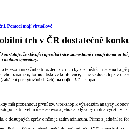
ní. Pomoci mají virtuálové
bilní trh v ČR dostatečně konku
konstatuje, že stávající operátoři sice samostatně nemají dominantní 
ní mobilní operátory.
našeho telekomunikačního trhu. Jedna z nich byla v médiích i zde na 
lušného oznámení, formou tiskové konference, jsme se dočkali již v úterý
 (zahájení poskytování služeb) má dojít až 7. listopadu.
a, kdy měl proběhnout první tzv. workshop k výsledkům analýzy „obnoven
 vstupu na trh velmi úzce souvisí a jehož analýza by mohla vyústit v nař
padu, a dostupných zpráv o něm je zatím minimum. Přímo z jednání se f
epodložená fakty, popisná, málokdy hodnotí vývoj." Diskuse je živá.