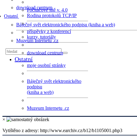
download centrum
Počítačové sítě v. 4.0
Rodina protokolů TCP/IP
Ostatní
Báječný svět elektronického podpisu (kniha a web)
příspěvky z konferencí
kurzy, tutoriály
Muzeum Internetu .cz
download centrum
Ostatní
moje osobní stránky
Báječný svět elektronického
podpisu
(kniha a web)
Muzeum Internetu .cz
×
Vytištěno z adresy: http://www.earchiv.cz/b12/b1105001.php3