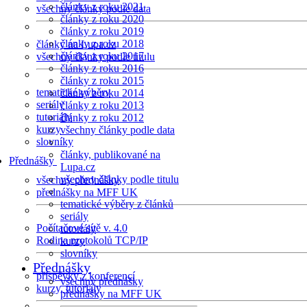
články z roku 2021
všechny články podle data
články z roku 2020
články z roku 2019
články z roku 2018
články na Lupa.cz
články z roku 2017
všechny články podle titulu
články z roku 2016
články z roku 2015
tematické výběry
články z roku 2014
seriály
články z roku 2013
tutoriály
články z roku 2012
kurzy
všechny články podle data
slovníky
články, publikované na
Přednášky
Lupa.cz
všechny články podle titulu
všechny přednášky
přednášky na MFF UK
tematické výběry z článků
seriály
Počítačové sítě v. 4.0
tutoriály
Rodina protokolů TCP/IP
kurzy
slovníky
Přednášky
příspěvky z konferencí
všechny přednášky
kurzy, tutoriály
přednášky na MFF UK