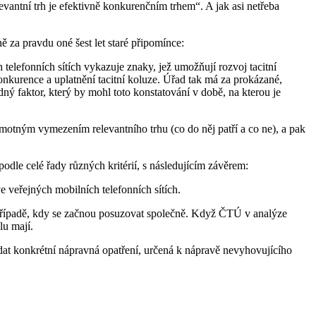
evantní trh je efektivně konkurenčním trhem“. A jak asi netřeba
ě za pravdu oné šest let staré připomínce:
telefonních sítích vykazuje znaky, jež umožňují rozvoj tacitní
kurence a uplatnění tacitní koluze. Úřad tak má za prokázané,
ý faktor, který by mohl toto konstatování v době, na kterou je
amotným vymezením relevantního trhu (co do něj patří a co ne), a pak
odle celé řady různých kritérií, s následujícím závěrem:
 veřejných mobilních telefonních sítích.
v případě, kdy se začnou posuzovat společně. Když ČTÚ v analýze
lu mají.
dat konkrétní nápravná opatření, určená k nápravě nevyhovujícího