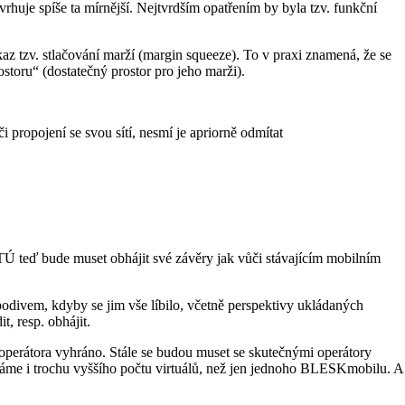
huje spíše ta mírnější. Nejtvrdším opatřením by byla tzv. funkční
az tzv. stlačování marží (margin squeeze). To v praxi znamená, že se
ostoru“ (dostatečný prostor pro jeho marži).
propojení se svou sítí, nesmí je apriorně odmítat
TÚ teď bude muset obhájit své závěry jak vůči stávajícím mobilním
podivem, kdyby se jim vše líbilo, včetně perspektivy ukládaných
, resp. obhájit.
 operátora vyhráno. Stále se budou muset se skutečnými operátory
káme i trochu vyššího počtu virtuálů, než jen jednoho BLESKmobilu. A