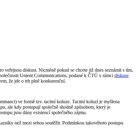
pro veřejnou diskusi. Nicméně pokud se chcete již dnes seznámit s tím,
polečnosti Unient Communications, podané k ČTÚ v rámci
diskuse
ěrem, že jde o trh plně konkurenční.
nanci) ve formě tzv. tacitní koluze. Tacitní koluzí je myšlena
upu, ale kdy postupují společně shodně způsobem, který je
ostupu jsou dány existencí společného zájmu.
kazníky než mezi sebou soutěžit. Podmínkou takovéhoto postupu