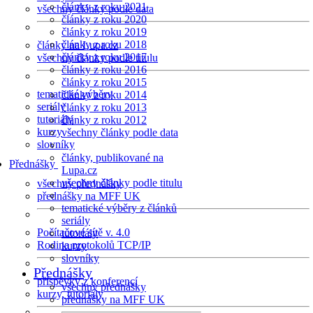
články z roku 2021
všechny články podle data
články z roku 2020
články z roku 2019
články z roku 2018
články na Lupa.cz
články z roku 2017
všechny články podle titulu
články z roku 2016
články z roku 2015
tematické výběry
články z roku 2014
seriály
články z roku 2013
tutoriály
články z roku 2012
kurzy
všechny články podle data
slovníky
články, publikované na
Přednášky
Lupa.cz
všechny články podle titulu
všechny přednášky
přednášky na MFF UK
tematické výběry z článků
seriály
Počítačové sítě v. 4.0
tutoriály
Rodina protokolů TCP/IP
kurzy
slovníky
Přednášky
příspěvky z konferencí
všechny přednášky
kurzy, tutoriály
přednášky na MFF UK