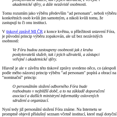
akademické sféry, a dále nezávislé osobnosti.
Tomu rozumím jako výběru především "ad personam", neboli výběru
konkrétních osob kvůli jim samotným, a nikoli kvůli tomu, že
zastupují tu či onu instituci.
V
tiskové zprávě MI ČR
z konce května, u příležitosti ustavení Fóra,
je původní princip výběru zopakován, ale už bez nezávislých
osobností:
Ve Fóru budou zastoupeny osobnosti jak z kruhu
poskytovatelů služeb, tak i jejich uživatelů, a zástupci
veřejné i akademické sféry.
Hlavně je ale v závěru této tiskové zprávy uvedeno něco, co (alespoň
podle mého názoru) princip výběru "ad personam" popírá a obrací na
"nominační" princip:
O personálním složení odborného Fóra bude
rozhodnuto v nejbližší době, a to na základě doporučení
asociací a dalších ministryní informatiky oslovených
sdružení a organizací.
Nyní tedy již personální složení Fóra známe. Na Internetu se
promptně objevil příslušný seznam včetně institucí, které mají dotyční