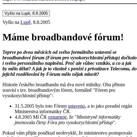
Vyšlo na Lupě, 8.8.2005
Vyšlo na
Lupě
, 8.8.2005
Máme broadbandové fórum!
Teprve po dvou měsících od svého formálního ustavení se
broadbandové fórum (Fórum pro vysokorychlostní přístup) dočkalo
i svého personálního naplnění. Proč ale vůbec vzniklo, a co a jak
by mělo dělat? A jak je to vlastně s penězi z privatizace Telecomu, do
jejichž rozdělování by Fórum mělo nějak mluvit?
Historie českého broadbandu má dva nové milníky. Oba přitom
souvisí s tzv. broadbandovým fórem, formálně "Fórem pro
vysokorychlostní přístup":
31.5.2005 bylo toto Fórum
ustaveno
, a to jako poradní orgán
Ministerstva informatiky ČR.
4.8.2005 MI ČR
oznamuje
, že "
Ministryně informatiky
jmenovala členy Fóra pro vysokorychlostní přístup
".
Pokud vám přijde poněkud neobvyklé, že ministerstvo postupovalo