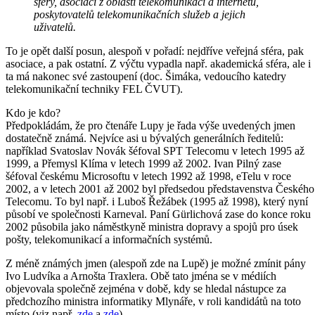
sféry, asociací z oblasti telekomunikací a internetu,
poskytovatelů telekomunikačních služeb a jejich
uživatelů.
To je opět další posun, alespoň v pořadí: nejdříve veřejná sféra, pak
asociace, a pak ostatní. Z výčtu vypadla např. akademická sféra, ale i
ta má nakonec své zastoupení (doc. Šimáka, vedoucího katedry
telekomunikační techniky FEL ČVUT).
Kdo je kdo?
Předpokládám, že pro čtenáře Lupy je řada výše uvedených jmen
dostatečně známá. Nejvíce asi u bývalých generálních ředitelů:
například Svatoslav Novák šéfoval SPT Telecomu v letech 1995 až
1999, a Přemysl Klíma v letech 1999 až 2002. Ivan Pilný zase
šéfoval českému Microsoftu v letech 1992 až 1998, eTelu v roce
2002, a v letech 2001 až 2002 byl předsedou představenstva Českého
Telecomu. To byl např. i Luboš Řežábek (1995 až 1998), který nyní
působí ve společnosti Karneval. Paní Gürlichová zase do konce roku
2002 působila jako náměstkyně ministra dopravy a spojů pro úsek
pošty, telekomunikací a informačních systémů.
Z méně známých jmen (alespoň zde na Lupě) je možné zmínit pány
Ivo Ludvíka a Arnošta Traxlera. Obě tato jména se v médiích
objevovala společně zejména v době, kdy se hledal nástupce za
předchozího ministra informatiky Mlynáře, v roli kandidátů na toto
místo (viz např.
zde
a
zde
).