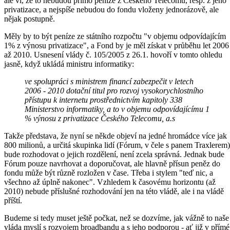
ale ví, že to nebudou přímo peníze z Českého Telecomu, resp. z jeho
privatizace, a nejspíše nebudou do fondu vloženy jednorázově, ale
nějak postupně.
Měly by to být peníze ze státního rozpočtu "v objemu odpovídajícím
1% z výnosu privatizace", a Fond by je měl získat v průběhu let 2006
až 2010. Usnesení vlády č. 105/2005 z 26.1. hovoří v tomto ohledu
jasně, když ukládá ministru informatiky:
ve spolupráci s ministrem financí zabezpečit v letech
2006 - 2010 dotační titul pro rozvoj vysokorychlostního
přístupu k internetu prostřednictvím kapitoly 338
Ministerstvo informatiky, a to v objemu odpovídajícímu 1
% výnosu z privatizace Českého Telecomu, a.s
Takže představa, že nyní se někde objeví na jedné hromádce více jak
800 milionů, a určitá skupinka lidí (Fórum, v čele s panem Traxlerem)
bude rozhodovat o jejich rozdělení, není zcela správná. Jednak bude
Fórum pouze navrhovat a doporučovat, ale hlavně přísun peněz do
fondu může být různě rozložen v čase. Třeba i stylem "teď nic, a
všechno až úplně nakonec". Vzhledem k časovému horizontu (až
2010) nebude příslušné rozhodování jen na této vládě, ale i na vládě
příští.
Budeme si tedy muset ještě počkat, než se dozvíme, jak vážně to naše
vláda myslí s rozvojem broadbandu a s jeho podporou - ať již v přímé