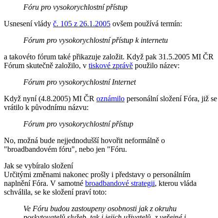
Fóru pro vysokorychlostní přístup
Usnesení vlády
č. 105 z 26.1.2005
ovšem používá termín:
Fórum pro vysokorychlostní přístup k internetu
a takovéto fórum také přikazuje založit. Když pak 31.5.2005 MI ČR
Fórum skutečně založilo, v
tiskové zprávě
použilo název:
Fórum pro vysokorychlostní Internet
Když nyní (4.8.2005) MI ČR
oznámilo
personální složení Fóra, již se
vrátilo k původnímu názvu:
Fórum pro vysokorychlostní přístup
No, možná bude nejjednodušší hovořit neformálně o
"broadbandovém fóru", nebo jen "Fóru.
Jak se vybíralo složení
Určitými změnami nakonec prošly i představy o personálním
naplnění Fóra. V samotné
broadbandové strategii
, kterou vláda
schválila, se ke složení praví toto:
Ve Fóru budou zastoupeny osobnosti jak z okruhu
poskytovatelů služeb, tak i jejich uživatelů, z veřejné i