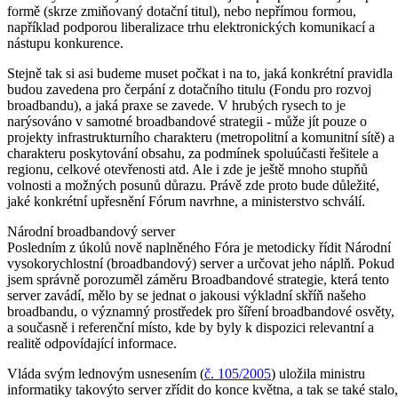
formě (skrze zmiňovaný dotační titul), nebo nepřímou formou,
například podporou liberalizace trhu elektronických komunikací a
nástupu konkurence.
Stejně tak si asi budeme muset počkat i na to, jaká konkrétní pravidla
budou zavedena pro čerpání z dotačního titulu (Fondu pro rozvoj
broadbandu), a jaká praxe se zavede. V hrubých rysech to je
narýsováno v samotné broadbandové strategii - může jít pouze o
projekty infrastrukturního charakteru (metropolitní a komunitní sítě) a
charakteru poskytování obsahu, za podmínek spoluúčasti řešitele a
regionu, celkové otevřenosti atd. Ale i zde je ještě mnoho stupňů
volnosti a možných posunů důrazu. Právě zde proto bude důležité,
jaké konkrétní upřesnění Fórum navrhne, a ministerstvo schválí.
Národní broadbandový server
Posledním z úkolů nově naplněného Fóra je metodicky řídit Národní
vysokorychlostní (broadbandový) server a určovat jeho náplň. Pokud
jsem správně porozuměl záměru Broadbandové strategie, která tento
server zavádí, mělo by se jednat o jakousi výkladní skříň našeho
broadbandu, o významný prostředek pro šíření broadbandové osvěty,
a současně i referenční místo, kde by byly k dispozici relevantní a
realitě odpovídající informace.
Vláda svým lednovým usnesením (
č. 105/2005
) uložila ministru
informatiky takovýto server zřídit do konce května, a tak se také stalo,