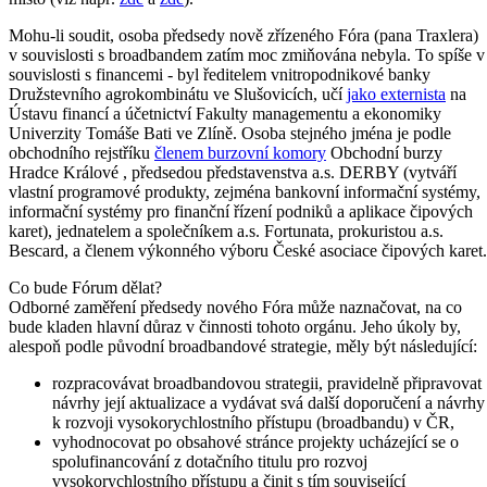
Mohu-li soudit, osoba předsedy nově zřízeného Fóra (pana Traxlera)
v souvislosti s broadbandem zatím moc zmiňována nebyla. To spíše v
souvislosti s financemi - byl ředitelem vnitropodnikové banky
Družstevního agrokombinátu ve Slušovicích, učí
jako externista
na
Ústavu financí a účetnictví Fakulty managementu a ekonomiky
Univerzity Tomáše Bati ve Zlíně. Osoba stejného jména je podle
obchodního rejstříku
členem burzovní komory
Obchodní burzy
Hradce Králové , předsedou představenstva a.s. DERBY (vytváří
vlastní programové produkty, zejména bankovní informační systémy,
informační systémy pro finanční řízení podniků a aplikace čipových
karet), jednatelem a společníkem a.s. Fortunata, prokuristou a.s.
Bescard, a členem výkonného výboru České asociace čipových karet.
Co bude Fórum dělat?
Odborné zaměření předsedy nového Fóra může naznačovat, na co
bude kladen hlavní důraz v činnosti tohoto orgánu. Jeho úkoly by,
alespoň podle původní broadbandové strategie, měly být následující:
rozpracovávat broadbandovou strategii, pravidelně připravovat
návrhy její aktualizace a vydávat svá další doporučení a návrhy
k rozvoji vysokorychlostního přístupu (broadbandu) v ČR,
vyhodnocovat po obsahové stránce projekty ucházející se o
spolufinancování z dotačního titulu pro rozvoj
vysokorychlostního přístupu a činit s tím související