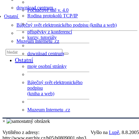
download centrum
Počítačové sítě v. 4.0
Rodina protokolů TCP/IP
Ostatní
Báječný svět elektronického podpisu (kniha a web)
příspěvky z konferencí
kurzy, tutoriály
Muzeum Internetu .cz
download centrum
Ostatní
moje osobní stránky
Báječný svět elektronického
podpisu
(kniha a web)
Muzeum Internetu .cz
×
Vytištěno z adresy:
Vyšlo na
Lupě
, 8.8.2005
http://www.earchiv.cz/b05/b0809001.php3