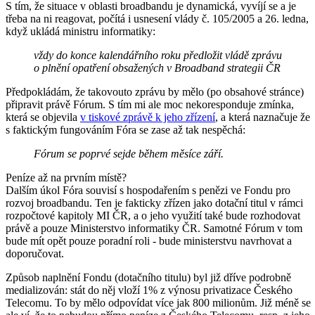
S tím, že situace v oblasti broadbandu je dynamická, vyvíjí se a je
třeba na ni reagovat, počítá i usnesení vlády č. 105/2005 a 26. ledna,
když ukládá ministru informatiky:
vždy do konce kalendářního roku předložit vládě zprávu
o plnění opatření obsažených v Broadband strategii ČR
Předpokládám, že takovouto zprávu by mělo (po obsahové stránce)
připravit právě Fórum. S tím mi ale moc nekoresponduje zmínka,
která se objevila
v tiskové zprávě k jeho zřízení
, a která naznačuje že
s faktickým fungováním Fóra se zase až tak nespěchá:
Fórum se poprvé sejde během měsíce září.
Peníze až na prvním místě?
Dalším úkol Fóra souvisí s hospodařením s penězi ve Fondu pro
rozvoj broadbandu. Ten je fakticky zřízen jako dotační titul v rámci
rozpočtové kapitoly MI ČR, a o jeho využití také bude rozhodovat
právě a pouze Ministerstvo informatiky ČR. Samotné Fórum v tom
bude mít opět pouze poradní roli - bude ministerstvu navrhovat a
doporučovat.
Způsob naplnění Fondu (dotačního titulu) byl již dříve podrobně
medializován: stát do něj vloží 1% z výnosu privatizace Českého
Telecomu. To by mělo odpovídat více jak 800 milionům. Již méně se