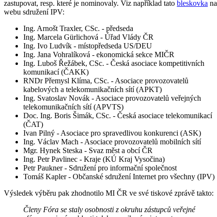
zastupovat, resp. které je nominovaly. Viz například tato
bleskovka
na
webu sdružení IPV:
Ing. Arnošt Traxler, CSc. - předseda
Ing. Marcela Gürlichová - Úřad Vlády ČR
Ing. Ivo Ludvík - místopředseda US/DEU
Ing. Jana Vohralíková - ekonomická sekce MIČR
Ing. Luboš Řežábek, CSc. - Česká asociace kompetitivních
komunikací (ČAKK)
RNDr Přemysl Klíma, CSc. - Asociace provozovatelů
kabelových a telekomunikačních sítí (APKT)
Ing. Svatoslav Novák - Asociace provozovatelů veřejných
telekomunikačních sítí (APVTS)
Doc. Ing. Boris Šimák, CSc. - Česká asociace telekomunikací
(ČAT)
Ivan Pilný - Asociace pro spravedlivou konkurenci (ASK)
Ing. Václav Mach - Asociace provozovatelů mobilních sítí
Mgr. Hynek Steska - Svaz měst a obcí ČR
Ing. Petr Pavlinec - Kraje (KÚ Kraj Vysočina)
Petr Paukner - Sdružení pro informační společnost
Tomáš Kapler - Občanské sdružení Internet pro všechny (IPV)
Výsledek výběru pak zhodnotilo MI ČR ve své tiskové zprávě takto:
Členy Fóra se staly osobnosti z okruhu zástupců veřejné