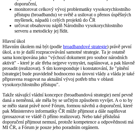
doporučení,
monitorovat celkový vývoj problematiky vysokorychlostního
přístupu (broadbandu) ve světě a usilovat o přenos úspěšných
myšlenek, nápadů i celých projektů do ČR
určovat obsahovou náplň Národního vysokorychlostního
serveru a metodicky jej řídit.
Hlavní úkol
Hlavním úkolem má být (podle
broadbandové strategie
) právě první
úkol, a to je další rozpracovávání samotné strategie. Ta je ostatně
sama koncipována jako "výchozí dokument pro soubor národních
aktivit" - které je ale třeba nejprve vymyslet, naplánovat, a pak hlavně
prosadit (realizovat). S tím koresponduje i konstatování, že "plnění
[strategie] bude pravidelně hodnoceno na úrovni vlády a vláda je také
připravena reagovat na aktuální vývoj potřeb trhu v oblasti
vysokorychlostního přístupu".
Takže stávající vládní koncepce (broadbandová strategie) není pevně
daná a neměnná, ale měla by se určitým způsobem vyvíjet. A o to by
se mělo starat právě nové Fórum, formou návrhů a doporučení, které
pak Ministerstvo informatiky ČR může přijmout a dále naplňovat
(prosazovat ve vládě či přímo realizovat). Nebo také příslušná
doporučení přijmout nemusí, protože kompetence a odpovědnosti má
MI ČR, a Fórum je pouze jeho poradním orgánem.