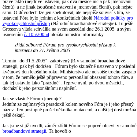
právě takto (nejdříve ustavení, pak dva měsíce nic a pak jmenování
členů), a ne jinak (současně ustavení a jmenování členů), pak nejste
sami. O důvodech lze jen spekulovat, ale nejspíše souvisí s tím, že
ustavení Fóra bylo jedním z konkrétních úkolů
Národní politiky pro
vysokorychlostní přístup
(Národní broadbandové strategie). Tu ještě
Grossova vláda schválila na svém zasedání dne 26.1.2005, a svým
usnesením
č. 105/20054
uložila ministru informatiky
zřídit odborné Fórum pro vysokorychlostní přístup k
internetu do 31. května 2005
Termín "do 31.5.2005", zakotvený již v samotné broadbandové
strategii, pak byl dodržen - Fórum bylo skutečně ustaveno v poslední
květnový den letošního roku. Ministerstvo ale nejspíše trochu zaspalo
v tom, že nemělo ještě připraveno personální obsazení tohoto fóra, a
tak jej ustavilo jako "prázdné". Teprve nyní, po dvou měsících,
dochází k jeho personálnímu naplnění.
Jak se vlastně Fórum jmenuje?
Jedním ze zajímavých paradoxů kolem nového Fóra je i jeho přesný
název. Ten postupně prošel několika mutacemi, a další jej dost možná
ještě čekají.
Jak jsme si již uvedli, záměr zřídit Fórum se poprvé objevil v samotné
broadbandové strategii
. Ta hovoří o