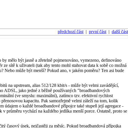
předchozí část
|
první část
|
další část
 co by mělo být jasně a zřetelně pojmenováno, vymezeno, definováno
 ze sítě k uživateli (tak aby tento mohl stahovat data k sobě co možná
eamu? Nebo může být menší? Pokud ano, v jakém poměru? Ten asi bude
itů na upstream, alias 512/128 kbit/s - může být velmi zavádějící,
eského ADSL, jako jedné z běžně používaných "broadbandových
nominální (ve smyslu: maximální), zatímco tzv. efektivní rychlost
u) přenosovou kapacitu. Pak samozřejmě velmi záleží na tom, kolik
itým údajem o každé broadbandové přípojce také stupeň její agregace -
 a tak v průměru vychází na každého jedlíka menší porce. Ostatně, proto se
rčitý časový úsek, nejčastěji za měsíc. Pokud broadbandová přípojka