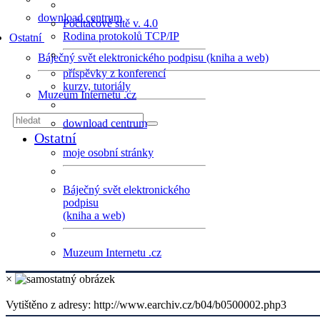
download centrum
Počítačové sítě v. 4.0
Rodina protokolů TCP/IP
Ostatní
Báječný svět elektronického podpisu (kniha a web)
příspěvky z konferencí
kurzy, tutoriály
Muzeum Internetu .cz
download centrum
Ostatní
moje osobní stránky
Báječný svět elektronického
podpisu
(kniha a web)
Muzeum Internetu .cz
×
Vytištěno z adresy: http://www.earchiv.cz/b04/b0500002.php3