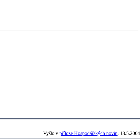
Vyšlo v
příloze Hospodářských novin
, 13.5.2004