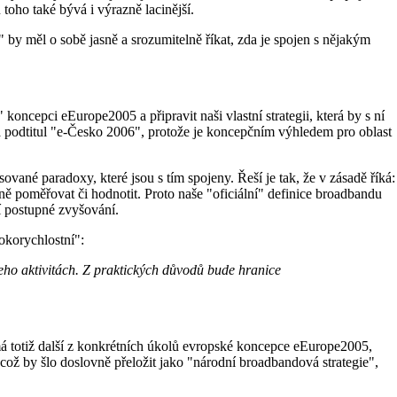
 toho také bývá i výrazně lacinější.
by měl o sobě jasně a srozumitelně říkat, zda je spojen s nějakým
ncepci eEurope2005 a připravit naši vlastní strategii, která by s ní
á podtitul "e-Česko 2006", protože je koncepčním výhledem pro oblast
ané paradoxy, které jsou s tím spojeny. Řeší je tak, že v zásadě říká:
lně poměřovat či hodnotit. Proto naše "oficiální" definice broadbandu
í postupné zvyšování.
sokorychlostní":
jeho aktivitách. Z praktických důvodů bude hranice
má totiž další z konkrétních úkolů evropské koncepce eEurope2005,
ž by šlo doslovně přeložit jako "národní broadbandová strategie",