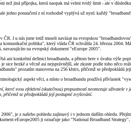
ti než jiná přípojka, která naopak má velmi tvrdý limit - ale v důsledku
le jedno ponaučení z ní rozhodně vyplývá už nyní: každý "broadband" 
 ČR. I u nás jsme totiž museli navázat na evropskou "broadbandovou" ko
a komunikační politika", který vláda ČR schválila 24. března 2004. M
06, navazujícím na evropský dokument "eEurope 2005".
 ani konkrétní definici broadbandu, a přitom bere v úvahu výše popisov
je sice hezké a věcně asi nejsprávnější, ale zkuste podle toho něco reá
adbandu" prozatím stanovena na 256 kbit/s, přičemž se předpokládá jej
terminologický aspekt věci, a místo o broadbandu používá přívlastek "vy
 které svou efektivní (skutečnou) propustností neomezuje uživatele v 
, přičemž se předpokládá její postupné zvyšování.
 2006", je z našeho pohledu zajímavý i v jednom dalším ohledu. Přejí
kument eEurope2005 ji označuje jako "National Broadband Strategy", co