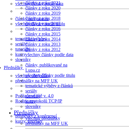
články z roku 2021
všechny články podle data
články z roku 2020
články z roku 2019
články z roku 2018
články na Lupa.cz
články z roku 2017
všechny články podle titulu
články z roku 2016
články z roku 2015
tematické výběry
články z roku 2014
seriály
články z roku 2013
tutoriály
články z roku 2012
kurzy
všechny články podle data
slovníky
články, publikované na
Přednášky
Lupa.cz
všechny články podle titulu
všechny přednášky
přednášky na MFF UK
tematické výběry z článků
seriály
Počítačové sítě v. 4.0
tutoriály
Rodina protokolů TCP/IP
kurzy
slovníky
Přednášky
příspěvky z konferencí
všechny přednášky
kurzy, tutoriály
přednášky na MFF UK