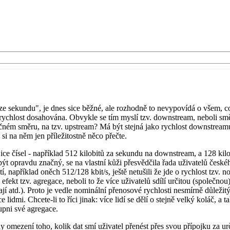
ů ze sekundu", je dnes sice běžné, ale rozhodně to nevypovídá o všem,
 rychlost dosahována. Obvykle se tím myslí tzv. downstream, neboli směr
 opačném směru, na tzv. upstream? Má být stejná jako rychlost downstr
si na něm jen příležitostně něco přečte.
ce čísel - například 512 kilobitů za sekundu na downstream, a 128 kilob
 být opravdu značný, se na vlastní kůži přesvědčila řada uživatelů č
í, například oněch 512/128 kbit/s, ještě netušili že jde o rychlost tzv. 
fekt tzv. agregace, neboli to že více uživatelů sdílí určitou (společno
vají atd.). Proto je vedle nominální přenosové rychlosti nesmírně důlež
íce lidmi. Chcete-li to říci jinak: více lidí se dělí o stejně velký koláč,
upni své agregace.
y omezení toho, kolik dat smí uživatel přenést přes svou přípojku za u