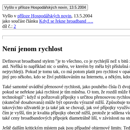
Vyšlo v příloze Hospodářských novin, 13.5.2004
Vyšlo v
příloze Hospodářských novin
, 13.5.2004
jako součást článku
Když se řekne broadband ….
díl č.:
2
Není jenom rychlost
Definovat broadband stylem "je to všechno, co je rychlejší než x bit
atd. Neříká to například nic o směru, ve kterém by měla být příslušná
nejrychleji). Pokud je tomu tak, co má potom platit pro rychlost v
jiný pro někoho, kdo se živí publikováním na Internetu, a někým, kdo 
Také samotné uvádění přenosové rychlosti, jako pouhého čísla či dvoji
pokud se neřekne jaká rychlost je tím míněna. O tom, že rozdíl může
technologií": když si pořizovali přípojky s určitou přenosovou rychlost
(skutečně dosahovaná) může být opravdu výrazně nižší. Způsobuje to e
takovýchto uživatelů je (a také jak se chovají, jak své přípojky využí
čím je vyšší, tím je kvalita přípojky obecně nižší, protože je sdílena v
také ceny broadbandových přípojek diametrálně liší, v závislosti na st
Ještě dalším kritickým místem pak jsou případné objemové limity. Ted