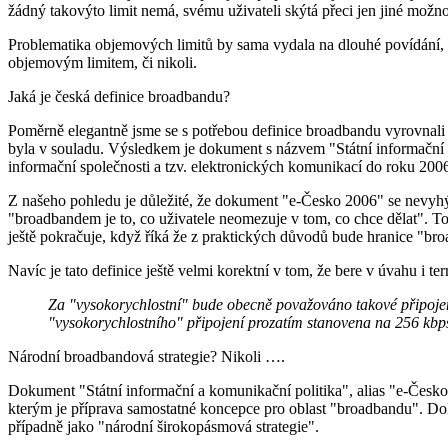
žádný takovýto limit nemá, svému uživateli skýtá přeci jen jiné možnos
Problematika objemových limitů by sama vydala na dlouhé povídání, a
objemovým limitem, či nikoli.
Jaká je česká definice broadbandu?
Poměrně elegantně jsme se s potřebou definice broadbandu vyrovnali v
byla v souladu. Výsledkem je dokument s názvem "Státní informační 
informační společnosti a tzv. elektronických komunikací do roku 20
Z našeho pohledu je důležité, že dokument "e-Česko 2006" se nevyhýbá
"broadbandem je to, co uživatele neomezuje v tom, co chce dělat". To 
ještě pokračuje, když říká že z praktických důvodů bude hranice "bro
Navíc je tato definice ještě velmi korektní v tom, že bere v úvahu i 
Za "vysokorychlostní" bude obecně považováno takové připojení,
"vysokorychlostního" připojení prozatím stanovena na 256 kbps
Národní broadbandová strategie? Nikoli ….
Dokument "Státní informační a komunikační politika", alias "e-Česko
kterým je příprava samostatné koncepce pro oblast "broadbandu". Do
případně jako "národní širokopásmová strategie".