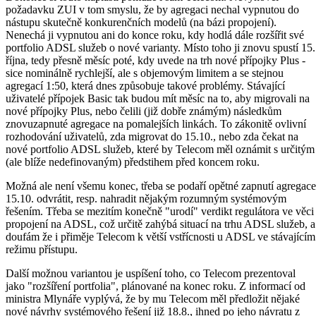
požadavku ZUI v tom smyslu, že by agregaci nechal vypnutou do
nástupu skutečně konkurenčních modelů (na bázi propojení).
Nenechá ji vypnutou ani do konce roku, kdy hodlá dále rozšířit své
portfolio ADSL služeb o nové varianty. Místo toho ji znovu spustí 15.
října, tedy přesně měsíc poté, kdy uvede na trh nové přípojky Plus -
sice nominálně rychlejší, ale s objemovým limitem a se stejnou
agregací 1:50, která dnes způsobuje takové problémy. Stávající
uživatelé přípojek Basic tak budou mít měsíc na to, aby migrovali na
nové přípojky Plus, nebo čelili (již dobře známým) následkům
znovuzapnuté agregace na pomalejších linkách. To zákonitě ovlivní
rozhodování uživatelů, zda migrovat do 15.10., nebo zda čekat na
nové portfolio ADSL služeb, které by Telecom měl oznámit s určitým
(ale blíže nedefinovaným) předstihem před koncem roku.
Možná ale není všemu konec, třeba se podaří opětné zapnutí agregace
15.10. odvrátit, resp. nahradit nějakým rozumným systémovým
řešením. Třeba se mezitím konečně "urodí" verdikt regulátora ve věci
propojení na ADSL, což určitě zahýbá situací na trhu ADSL služeb, a
doufám že i přiměje Telecom k větší vstřícnosti u ADSL ve stávajícím
režimu přístupu.
Další možnou variantou je uspíšení toho, co Telecom prezentoval
jako "rozšíření portfolia", plánované na konec roku. Z informací od
ministra Mlynáře vyplývá, že by mu Telecom měl předložit nějaké
nové návrhy systémového řešení již 18.8., ihned po jeho návratu z