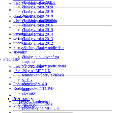
články z roku 2021
všechny články podle data
články z roku 2020
články z roku 2019
články z roku 2018
články na Lupa.cz
články z roku 2017
všechny články podle titulu
články z roku 2016
články z roku 2015
tematické výběry
články z roku 2014
seriály
články z roku 2013
tutoriály
články z roku 2012
kurzy
všechny články podle data
slovníky
články, publikované na
Přednášky
Lupa.cz
všechny články podle titulu
všechny přednášky
přednášky na MFF UK
tematické výběry z článků
seriály
Počítačové sítě v. 4.0
tutoriály
Rodina protokolů TCP/IP
kurzy
slovníky
Přednášky
příspěvky z konferencí
všechny přednášky
kurzy, tutoriály
přednášky na MFF UK