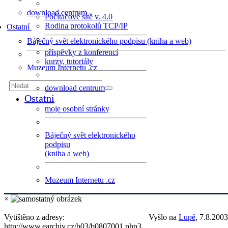
download centrum
Počítačové sítě v. 4.0
Rodina protokolů TCP/IP
Ostatní
Báječný svět elektronického podpisu (kniha a web)
příspěvky z konferencí
kurzy, tutoriály
Muzeum Internetu .cz
download centrum
Ostatní
moje osobní stránky
Báječný svět elektronického
podpisu
(kniha a web)
Muzeum Internetu .cz
×
Vytištěno z adresy:
Vyšlo na
Lupě
, 7.8.2003
http://www.earchiv.cz/b03/b0807001.php3