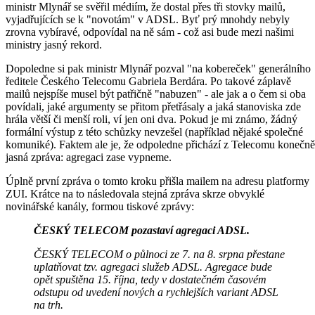
ministr Mlynář se svěřil médiím, že dostal přes tři stovky mailů,
vyjadřujících se k "novotám" v ADSL. Byť prý mnohdy nebyly
zrovna vybíravé, odpovídal na ně sám - což asi bude mezi našimi
ministry jasný rekord.
Dopoledne si pak ministr Mlynář pozval "na kobereček" generálního
ředitele Českého Telecomu Gabriela Berdára. Po takové záplavě
mailů nejspíše musel být patřičně "nabuzen" - ale jak a o čem si oba
povídali, jaké argumenty se přitom přetřásaly a jaká stanoviska zde
hrála větší či menší roli, ví jen oni dva. Pokud je mi známo, žádný
formální výstup z této schůzky nevzešel (například nějaké společné
komuniké). Faktem ale je, že odpoledne přichází z Telecomu konečně
jasná zpráva: agregaci zase vypneme.
Úplně první zpráva o tomto kroku přišla mailem na adresu platformy
ZUI. Krátce na to následovala stejná zpráva skrze obvyklé
novinářské kanály, formou tiskové zprávy:
ČESKÝ TELECOM pozastaví agregaci ADSL.
ČESKÝ TELECOM o půlnoci ze 7. na 8. srpna přestane
uplatňovat tzv. agregaci služeb ADSL. Agregace bude
opět spuštěna 15. října, tedy v dostatečném časovém
odstupu od uvedení nových a rychlejších variant ADSL
na trh.