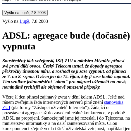
Vyšlo na Lupě, 7.8.2003
Vyšlo na
Lupě
, 7.8.2003
ADSL: agregace bude (dočasně)
vypnuta
Soustředěný tlak veřejnosti, ISP, ZUI a ministra Mlynáře přinesl
své první dílčí ovoce. Český Telecom uznal, že dopady agregace
překročily únosnou míru, a rozhodl se ji zase vypnout, od půlnoci
ze 7. na 8. srpna. Ovšem jen do 15. října, kdy ji zase hodlá zapnout.
Tím vznikne jednoměsíční "okno" pro migraci uživatelů na nové,
nominálně rychlejší ale objemově omezené přípojky.
Včerejší den přinesl zajímavý zvrat v dění kolem ADSL. Ještě nad
ránem zveřejnila řada internetových serverů plné znění
stanoviska
ZUI
(platformy "Zástupci uživatelů Internetu"), žádající o
pozastavení agregace až do zavedení reálné konkurence, v podobě
ADSL na propojení. Samozřejmě jsme jej rozeslali i do Telecomu, na
ministerstvo informatiky a na další zainteresovaná místa. Čilou
korespondenci zřejmě vedla i širší uživatelská veřejnost, například jen