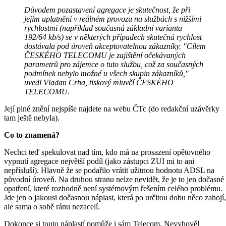
Důvodem pozastavení agregace je skutečnost, že při
jejím uplatnění v reálném provozu na službách s nižšími
rychlostmi (například současná základní varianta
192/64 kb/s) se v některých případech skutečná rychlost
dostávala pod úroveň akceptovatelnou zákazníky. "Cílem
ČESKÉHO TELECOMU je zajištění očekávaných
parametrů pro zájemce o tuto službu, což za současných
podmínek nebylo možné u všech skupin zákazníků,"
uvedl Vladan Crha, tiskový mluvčí ČESKÉHO
TELECOMU.
Její plné znění nejspíše najdete na webu ČTc (do redakční uzávěrky
tam ještě nebyla).
Co to znamená?
Nechci teď spekulovat nad tím, kdo má na prosazení opětovného
vypnutí agregace největší podíl (jako zástupci ZUI mi to ani
nepřísluší). Hlavně že se podařilo vrátit užitnou hodnotu ADSL na
původní úroveň. Na druhou stranu nelze nevidět, že je to jen dočasné
opatření, které rozhodně není systémovým řešením celého problému.
Jde jen o jakousi dočasnou náplast, která po určitou dobu něco zahojí,
ale sama o sobě ránu nezacelí.
Dokonce si touto náplastí pomůže i sám Telecom. Nevyhověl