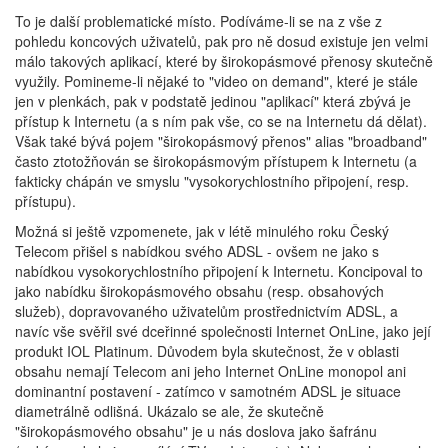
To je další problematické místo. Podíváme-li se na z vše z
pohledu koncových uživatelů, pak pro ně dosud existuje jen velmi
málo takových aplikací, které by širokopásmové přenosy skutečně
využily. Pomineme-li nějaké to "video on demand", které je stále
jen v plenkách, pak v podstatě jedinou "aplikací" která zbývá je
přístup k Internetu (a s ním pak vše, co se na Internetu dá dělat).
Však také bývá pojem "širokopásmový přenos" alias "broadband"
často ztotožňován se širokopásmovým přístupem k Internetu (a
fakticky chápán ve smyslu "vysokorychlostního připojení, resp.
přístupu).
Možná si ještě vzpomenete, jak v létě minulého roku Český
Telecom přišel s nabídkou svého ADSL - ovšem ne jako s
nabídkou vysokorychlostního připojení k Internetu. Koncipoval to
jako nabídku širokopásmového obsahu (resp. obsahových
služeb), dopravovaného uživatelům prostřednictvím ADSL, a
navíc vše svěřil své dceřinné společnosti Internet OnLine, jako její
produkt IOL Platinum. Důvodem byla skutečnost, že v oblasti
obsahu nemají Telecom ani jeho Internet OnLine monopol ani
dominantní postavení - zatímco v samotném ADSL je situace
diametrálně odlišná. Ukázalo se ale, že skutečně
"širokopásmového obsahu" je u nás doslova jako šafránu