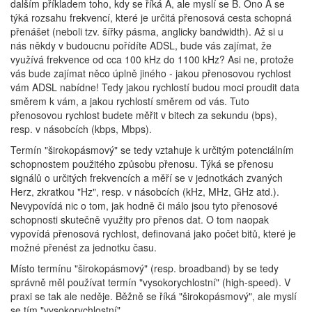
dalším příkladem toho, kdy se říká A, ale myslí se B. Ono A se
týká rozsahu frekvencí, které je určitá přenosová cesta schopná
přenášet (neboli tzv. šířky pásma, anglicky bandwidth). Až si u
nás někdy v budoucnu pořídíte ADSL, bude vás zajímat, že
využívá frekvence od cca 100 kHz do 1100 kHz? Asi ne, protože
vás bude zajímat něco úplně jiného - jakou přenosovou rychlost
vám ADSL nabídne! Tedy jakou rychlostí budou moci proudit data
směrem k vám, a jakou rychlostí směrem od vás. Tuto
přenosovou rychlost budete měřit v bitech za sekundu (bps),
resp. v násobcích (kbps, Mbps).
Termín "širokopásmový" se tedy vztahuje k určitým potenciálním
schopnostem použitého způsobu přenosu. Týká se přenosu
signálů o určitých frekvencích a měří se v jednotkách zvaných
Herz, zkratkou "Hz", resp. v násobcích (kHz, MHz, GHz atd.).
Nevypovídá nic o tom, jak hodně či málo jsou tyto přenosové
schopnosti skutečně využity pro přenos dat. O tom naopak
vypovídá přenosová rychlost, definovaná jako počet bitů, které je
možné přenést za jednotku času.
Místo termínu "širokopásmový" (resp. broadband) by se tedy
správně měl používat termín "vysokorychlostní" (high-speed). V
praxi se tak ale neděje. Běžně se říká "širokopásmový", ale myslí
se tím "vysokorychlostní".