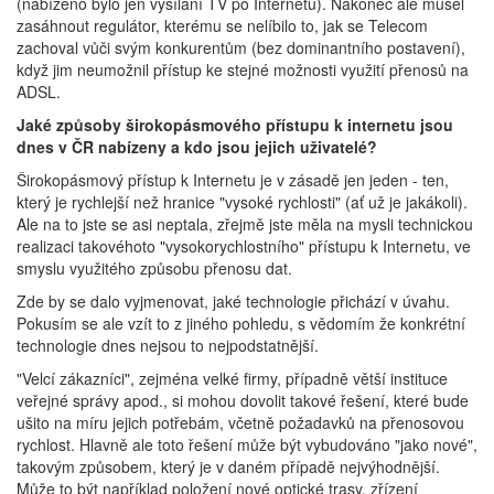
(nabízeno bylo jen vysílání TV po Internetu). Nakonec ale musel
zasáhnout regulátor, kterému se nelíbilo to, jak se Telecom
zachoval vůči svým konkurentům (bez dominantního postavení),
když jim neumožnil přístup ke stejné možnosti využití přenosů na
ADSL.
Jaké způsoby širokopásmového přístupu k internetu jsou
dnes v ČR nabízeny a kdo jsou jejich uživatelé?
Širokopásmový přístup k Internetu je v zásadě jen jeden - ten,
který je rychlejší než hranice "vysoké rychlosti" (ať už je jakákoli).
Ale na to jste se asi neptala, zřejmě jste měla na mysli technickou
realizaci takovéhoto "vysokorychlostního" přístupu k Internetu, ve
smyslu využitého způsobu přenosu dat.
Zde by se dalo vyjmenovat, jaké technologie přichází v úvahu.
Pokusím se ale vzít to z jiného pohledu, s vědomím že konkrétní
technologie dnes nejsou to nejpodstatnější.
"Velcí zákazníci", zejména velké firmy, případně větší instituce
veřejné správy apod., si mohou dovolit takové řešení, které bude
ušito na míru jejich potřebám, včetně požadavků na přenosovou
rychlost. Hlavně ale toto řešení může být vybudováno "jako nové",
takovým způsobem, který je v daném případě nejvýhodnější.
Může to být například položení nové optické trasy, zřízení