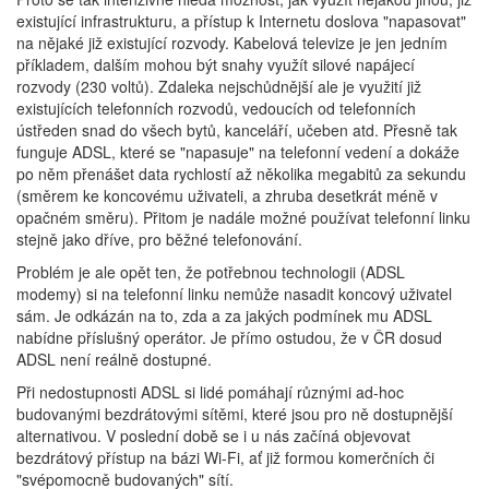
existující infrastrukturu, a přístup k Internetu doslova "napasovat"
na nějaké již existující rozvody. Kabelová televize je jen jedním
příkladem, dalším mohou být snahy využít silové napájecí
rozvody (230 voltů). Zdaleka nejschůdnější ale je využití již
existujících telefonních rozvodů, vedoucích od telefonních
ústředen snad do všech bytů, kanceláří, učeben atd. Přesně tak
funguje ADSL, které se "napasuje" na telefonní vedení a dokáže
po něm přenášet data rychlostí až několika megabitů za sekundu
(směrem ke koncovému uživateli, a zhruba desetkrát méně v
opačném směru). Přitom je nadále možné používat telefonní linku
stejně jako dříve, pro běžné telefonování.
Problém je ale opět ten, že potřebnou technologii (ADSL
modemy) si na telefonní linku nemůže nasadit koncový uživatel
sám. Je odkázán na to, zda a za jakých podmínek mu ADSL
nabídne příslušný operátor. Je přímo ostudou, že v ČR dosud
ADSL není reálně dostupné.
Při nedostupnosti ADSL si lidé pomáhají různými ad-hoc
budovanými bezdrátovými sítěmi, které jsou pro ně dostupnější
alternativou. V poslední době se i u nás začíná objevovat
bezdrátový přístup na bázi Wi-Fi, ať již formou komerčních či
"svépomocně budovaných" sítí.