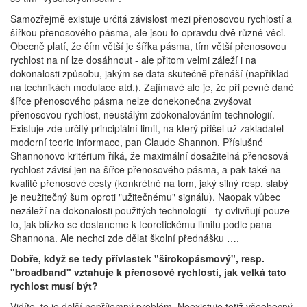
Samozřejmě existuje určitá závislost mezi přenosovou rychlostí a
šířkou přenosového pásma, ale jsou to opravdu dvě různé věci.
Obecně platí, že čím větší je šířka pásma, tím větší přenosovou
rychlost na ní lze dosáhnout - ale přitom velmi záleží i na
dokonalosti způsobu, jakým se data skutečně přenáší (například
na technikách modulace atd.). Zajímavé ale je, že při pevně dané
šířce přenosového pásma nelze donekonečna zvyšovat
přenosovou rychlost, neustálým zdokonalováním technologií.
Existuje zde určitý principiální limit, na který přišel už zakladatel
moderní teorie informace, pan Claude Shannon. Příslušné
Shannonovo kritérium říká, že maximální dosažitelná přenosová
rychlost závisí jen na šířce přenosového pásma, a pak také na
kvalitě přenosové cesty (konkrétně na tom, jaký silný resp. slabý
je neužitečný šum oproti "užitečnému" signálu). Naopak vůbec
nezáleží na dokonalosti použitých technologií - ty ovlivňují pouze
to, jak blízko se dostaneme k teoretickému limitu podle pana
Shannona. Ale nechci zde dělat školní přednášku ….
Dobře, když se tedy přívlastek "širokopásmový", resp.
"broadband" vztahuje k přenosové rychlosti, jak velká tato
rychlost musí být?
Vidíte, to je další nepříjemný problém. Neexistuje totiž všeobecný