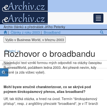
Rozba
Nejnovější články
Archiv článků a přednášek Jiřího Peterky
Další články
|
Články z roku 2003
|
Broadband
Vyšlo v Business World, v březnu 2003
Přednášky
Rozhovor o broadbandu
Ostatní
Následující text vznikl formou mých odpovědí na otázky časopisu
BusinessWorld, počátkem ledna 2003. Ani přesně nevím, kdy
přesně (a zda vůbec vyšel).
Mohl byste stručně charakterizovat, co se skrývá pod
pojmem širokopásmový přenos, alias broadband?
Uff, tak těžká otázka, a hned na úvod. Termín "širokopásmový
přístup", resp. z angličtiny převzaté "broadband", je v IT branži