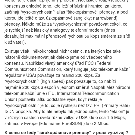
konsensus ohledně toho, kde leží příslušná hranice, za kterou
začínají "vysokorychlostní" alias "širokopásmové" přenosy, a pod
kterou jde ještě o tzv. úzkopásmové (anglicky: narrowband)
přenosy. Někdo může za "vysokorychlostní" považovat cokoli, co
je rychlejší než klasický analogový telefonní modem (dnes
dosahující maximální přenosové rychlosti 56 kbps směrem ze sítě
k uživateli).
Existuje však i několik "oficiálních" definic, na kterých lze také
názorně dokumentovat jak daleko jsme od všeobecného
konsensu. Například vlivný americký úřad FCC (Federal
Communications Commission, který funguje jako telekomunikační
regulátor v USA) považuje za hranici 200 kbps. Za
"vysokorychlostní" (high-speed) pak považuje to, co nabízí
nejméně 200 kbps alespoň v jednom směru! Naopak Mezinárodní
telekomunikační unie (ITU, International Telecommunication
Union) postavila laťku podstatně výše, když řekla je
"vysokorychlostní" je to, co je rychlejší než tzv. PRI (Primary Rate)
ISDN přípojka. Aby to ale nebylo tak jednoduché, tento "etalon" je
v různých částech světa různě velký: v USA jde o cca 1,5 Mbps,
zatímco v Evropě (kde máme EuroISDN) jde o 2 Mbps.
K čemu se tedy "širokopásmové přenosy" v praxi využívají?