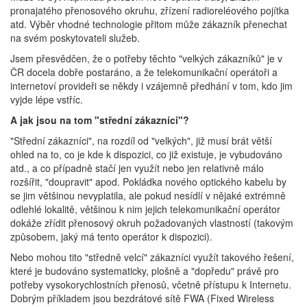
pronajatého přenosového okruhu, zřízení radioreléového pojítka
atd. Výběr vhodné technologie přitom může zákazník přenechat
na svém poskytovateli služeb.
Jsem přesvědčen, že o potřeby těchto "velkých zákazníků" je v
ČR docela dobře postaráno, a že telekomunikační operátoři a
internetoví provideři se někdy i vzájemně předhání v tom, kdo jim
vyjde lépe vstříc.
A jak jsou na tom "střední zákazníci"?
"Střední zákazníci", na rozdíl od "velkých", již musí brát větší
ohled na to, co je kde k dispozici, co již existuje, je vybudováno
atd., a co případně stačí jen využít nebo jen relativně málo
rozšířit, "doupravit" apod. Pokládka nového optického kabelu by
se jim většinou nevyplatila, ale pokud nesídlí v nějaké extrémně
odlehlé lokalitě, většinou k nim jejich telekomunikační operátor
dokáže zřídit přenosový okruh požadovaných vlastností (takovým
způsobem, jaký má tento operátor k dispozici).
Nebo mohou tito "středně velcí" zákazníci využít takového řešení,
které je budováno systematicky, plošně a "dopředu" právě pro
potřeby vysokorychlostních přenosů, včetně přístupu k Internetu.
Dobrým příkladem jsou bezdrátové sítě FWA (Fixed Wireless