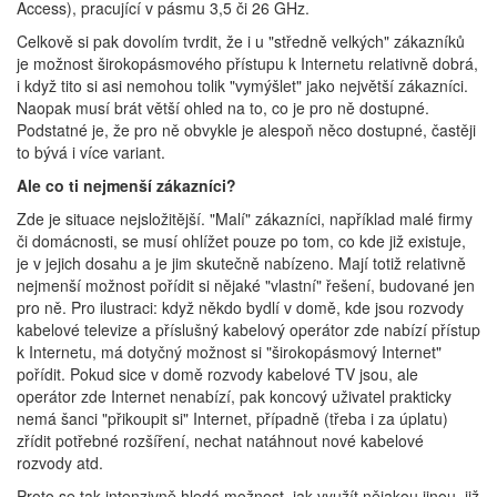
Access), pracující v pásmu 3,5 či 26 GHz.
Celkově si pak dovolím tvrdit, že i u "středně velkých" zákazníků
je možnost širokopásmového přístupu k Internetu relativně dobrá,
i když tito si asi nemohou tolik "vymýšlet" jako největší zákazníci.
Naopak musí brát větší ohled na to, co je pro ně dostupné.
Podstatné je, že pro ně obvykle je alespoň něco dostupné, častěji
to bývá i více variant.
Ale co ti nejmenší zákazníci?
Zde je situace nejsložitější. "Malí" zákazníci, například malé firmy
či domácnosti, se musí ohlížet pouze po tom, co kde již existuje,
je v jejich dosahu a je jim skutečně nabízeno. Mají totiž relativně
nejmenší možnost pořídit si nějaké "vlastní" řešení, budované jen
pro ně. Pro ilustraci: když někdo bydlí v domě, kde jsou rozvody
kabelové televize a příslušný kabelový operátor zde nabízí přístup
k Internetu, má dotyčný možnost si "širokopásmový Internet"
pořídit. Pokud sice v domě rozvody kabelové TV jsou, ale
operátor zde Internet nenabízí, pak koncový uživatel prakticky
nemá šanci "přikoupit si" Internet, případně (třeba i za úplatu)
zřídit potřebné rozšíření, nechat natáhnout nové kabelové
rozvody atd.
Proto se tak intenzivně hledá možnost, jak využít nějakou jinou, již