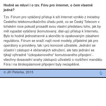
Hodně se mluví i o tzv. Fóru pro internet, o čem vlastně
jedná?
Tzv. Fórum pro vytáčený přístup k síti Internet vzniklo z iniciativy
Českého telekomunikačního úřadu poté, co se Český Telecom v
loňském roce pokusil prosadit svou vlastní představu toho, jak by
měl vypadat vytáčený (komutovaný, dial-up) přístup k Internetu.
Bylo to hodně jednostranné a skončilo to opakovaným zásahem
regulátora. Fórum se snaží najít nové modely, přijatelné jak pro
operátory a providery, tak i pro koncové uživatele. Jednání se
účastní i zástupci 4 občanských sdružení, ale tato jednání se
týkají výhradně "úzkopásmového" komutovaného připojení -
všechny dosavadní snahy zástupců uživatelů o rozšíření mandátu
Fóra i na širokopásmové připojení byly neúspěšné.
© Jiří Peterka, 2015