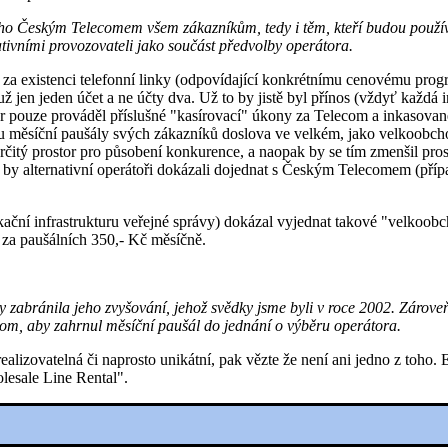
ho Českým Telecomem všem zákazníkům, tedy i těm, kteří budou používa
tivními provozovateli jako součást předvolby operátora.
 za existenci telefonní linky (odpovídající konkrétnímu cenovému progr
jen jeden účet a ne účty dva. Už to by jistě byl přínos (vždyť každá ind
átor pouze prováděl příslušné "kasírovací" úkony za Telecom a inkasova
mu měsíční paušály svých zákazníků doslova ve velkém, jako velkoobc
určitý prostor pro působení konkurence, a naopak by se tím zmenšil pro
 alternativní operátoři dokázali dojednat s Českým Telecomem (případn
kační infrastrukturu veřejné správy) dokázal vyjednat takové "velkoob
za paušálních 350,- Kč měsíčně.
 zabránila jeho zvyšování, jehož svědky jsme byli v roce 2002. Zárove
com, aby zahrnul měsíční paušál do jednání o výběru operátora.
izovatelná či naprosto unikátní, pak vězte že není ani jedno z toho. Ex
lesale Line Rental".