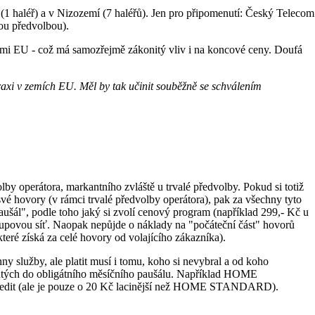
 (1 haléř) a v Nizozemí (7 haléřů). Jen pro připomenutí: Český Telecom
lou předvolbou).
eměmi EU - což má samozřejmě zákonitý vliv i na koncové ceny. Doufá
praxi v zemích EU. Měl by tak učinit souběžně se schválením
y operátora, markantního zvláště u trvalé předvolby. Pokud si totiž
své hovory (v rámci trvalé předvolby operátora), pak za všechny tyto
ušál", podle toho jaký si zvolí cenový program (například 299,- Kč u
ovou síť. Naopak nepůjde o náklady na "počáteční část" hovorů
teré získá za celé hovory od volajícího zákazníka).
y služby, ale platit musí i tomu, koho si nevybral a od koho
rnutých do obligátního měsíčního paušálu. Například HOME
redit (ale je pouze o 20 Kč lacinější než HOME STANDARD).