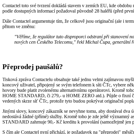
Contactel toto své tvrzení dokládá stavem v zemích EU, kde obdobu na
podle dostupných informací požadoval původně 28 haléřů (před prvním 
Dále Contactel argumentuje tím, že celkově jsou originační (ale i te
přitom ve změnu:
"Věříme, že regulátor tuto disproporci odstraní při stanovení 
nových cen Českého Telecomu," řekl Michal Čupa, generální ře
Přeprodej paušálů?
Tisková zpráva Contactelu obsahuje také jednu velmi zajímavou myšlen
koncový uživatel, připojený se svým telefonem k síti ČTc, vybere někt
hovory bude platit zvolenému alternativnímu operátorovi. Kromě toho
HOME STANDARD, či 279,- u HOME ZERO atd.). Půjde o fixní částku
vedených skrze síť ČTc, protože tyto budou pokrývat originační poplat
Jinými slovy, koncový zákazník se nevyhne tomu, aby dostával dva účt
nedostává žádné (přímé) služby. Kromě toho je zde ještě významný a
STANDARD zahrnuje 90,- Kč kreditu k provolání (samozřejmě jen 
S čím ale Contactel nyní přichází, je požadavek na "přeprodej" měsíč