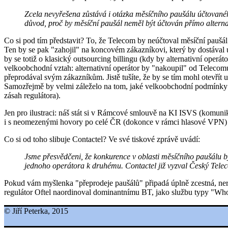
Zcela nevyřešena zůstává i otázka měsíčního paušálu účtované
důvod, proč by měsíční paušál neměl být účtován přímo alterna
Co si pod tím představit? To, že Telecom by neúčtoval měsíční paušál
Ten by se pak "zahojil" na koncovém zákazníkovi, který by dostával už 
by se totiž o klasický outsourcing billingu (kdy by alternativní oper
velkoobchodní vztah: alternativní operátor by "nakoupil" od Teleco
přeprodával svým zákazníkům. Jistě tušíte, že by se tím mohl otevřít 
Samozřejmě by velmi záleželo na tom, jaké velkoobchodní podmínky by
zásah regulátora).
Jen pro ilustraci: náš stát si v Rámcové smlouvě na KI ISVS (komuni
i s neomezenými hovory po celé ČR (dokonce v rámci hlasové VPN) 
Co si od toho slibuje Contactel? Ve své tiskové zprávě uvádí:
Jsme přesvědčeni, že konkurence v oblasti měsíčního paušálu by
jednoho operátora k druhému. Contactel již vyzval Český Tele
Pokud vám myšlenka "přeprodeje paušálů" připadá úplně zcestná, nereal
regulátor Oftel naordinoval dominantnímu BT, jako službu typy "Who
© Jiří Peterka, 2015