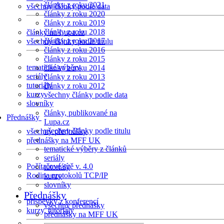
články z roku 2021
všechny články podle data
články z roku 2020
články z roku 2019
články z roku 2018
články na Lupa.cz
články z roku 2017
všechny články podle titulu
články z roku 2016
články z roku 2015
tematické výběry
články z roku 2014
seriály
články z roku 2013
tutoriály
články z roku 2012
kurzy
všechny články podle data
slovníky
články, publikované na
Přednášky
Lupa.cz
všechny články podle titulu
všechny přednášky
přednášky na MFF UK
tematické výběry z článků
seriály
Počítačové sítě v. 4.0
tutoriály
Rodina protokolů TCP/IP
kurzy
slovníky
Přednášky
příspěvky z konferencí
všechny přednášky
kurzy, tutoriály
přednášky na MFF UK