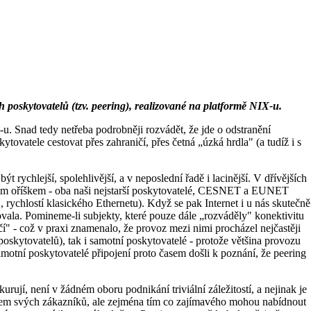
 poskytovatelů (tzv. peering), realizované na platformě NIX-u.
 Snad tedy netřeba podrobněji rozvádět, že jde o odstranění
vatele cestovat přes zahraničí, přes četná „úzká hrdla" (a tudíž i s
rychlejší, spolehlivější, a v neposlední řadě i lacinější. V dřívějších
velkým oříškem - oba naši nejstarší poskytovatelé, CESNET a EUNET
 rychlostí klasického Ethernetu). Když se pak Internet i u nás skutečně
ovala. Pomineme-li subjekty, které pouze dále „rozváděly" konektivitu
čí" - což v praxi znamenalo, že provoz mezi nimi procházel nejčastěji
poskytovatelů), tak i samotní poskytovatelé - protože většina provozu
samotní poskytovatelé připojení proto časem došli k poznání, že peering
jí, není v žádném oboru podnikání triviální záležitostí, a nejinak je
 počtem svých zákazníků, ale zejména tím co zajímavého mohou nabídnout