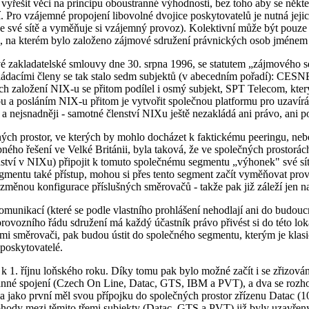
yřešit věci na principu oboustranné výhodnosti, bez toho aby se někter
vní. Pro vzájemné propojení libovolné dvojice poskytovatelů je nutná je
je své sítě a vyměňuje si vzájemný provoz). Kolektivní může být pouze 
ncip, na kterém bylo založeno zájmové sdružení právnických osob jméne
 zakladatelské smlouvy dne 30. srpna 1996, se statutem „zájmového s
ádacími členy se tak stalo sedm subjektů (v abecedním pořadí): CESNE
ách založení NIX-u se přitom podílel i osmý subjekt, SPT Telecom, kte
ou a posláním NIX-u přitom je vytvořit společnou platformu pro uzavír
i a nejsnadněji - samotné členství NIXu ještě nezakládá ani právo, ani 
 prostor, ve kterých by mohlo docházet k faktickému peeringu, neboli
ho řešení ve Velké Británii, byla taková, že ve společných prostorách 
lenství v NIXu) připojit k tomuto společnému segmentu „výhonek" své
gmentu také přístup, mohou si přes tento segment začít vyměňovat provo
měnou konfigurace příslušných směrovačů - takže pak již záleží jen 
munikací (které se podle vlastního prohlášení nehodlají ani do budoucn
provozního řádu sdružení má každý účastník právo přivést si do této lo
i směrovači, pak budou ústit do společného segmentu, kterým je klasi
poskytovatelé.
k 1. říjnu loňského roku. Díky tomu pak bylo možné začít i se zřizován
ovlnné spojení (Czech On Line, Datac, GTS, IBM a PVT), a dva se rozh
a jako první měl svou přípojku do společných prostor zřízenu Datac (10.
hody mezi těmito třemi subjekty (Datac, GTS a PVT) již byly uzavřeny d