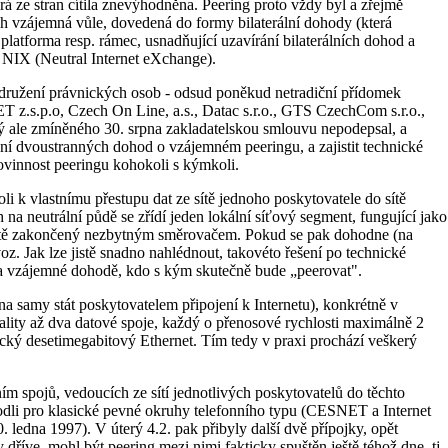
á ze stran cítila znevýhodněna. Peering proto vždy byl a zřejmě
jich vzájemná vůle, dovedená do formy bilaterální dohody (která
platforma resp. rámec, usnadňující uzavírání bilaterálních dohod a
m NIX (Neutral Internet eXchange).
družení právnických osob - odsud poněkud netradiční přídomek
T z.s.p.o, Czech On Line, a.s., Datac s.r.o., GTS CzechCom s.r.o.,
rý ale zmíněného 30. srpna zakladatelskou smlouvu nepodepsal, a
ání dvoustranných dohod o vzájemném peeringu, a zajistit technické
povinnost peeringu kohokoli s kýmkoli.
 k vlastnímu přestupu dat ze sítě jednoho poskytovatele do sítě
na neutrální půdě se zřídí jeden lokální síťový segment, fungující jako
 sítě zakončený nezbytným směrovačem. Pokud se pak dohodne (na
z. Jak lze jistě snadno nahlédnout, takovéto řešení po technické
na vzájemné dohodě, kdo s kým skutečně bude „peerovat".
a samy stát poskytovatelem připojení k Internetu), konkrétně v
kality až dva datové spoje, každý o přenosové rychlosti maximálně 2
cký desetimegabitový Ethernet. Tím tedy v praxi prochází veškerý
ím spojů, vedoucích ze sítí jednotlivých poskytovatelů do těchto
odli pro klasické pevné okruhy telefonního typu (CESNET a Internet
 ledna 1997). V úterý 4.2. pak přibyly další dvě přípojky, opět
říve, mohl být peering mezi nimi fakticky spuštěn ještě téhož dne, tj.