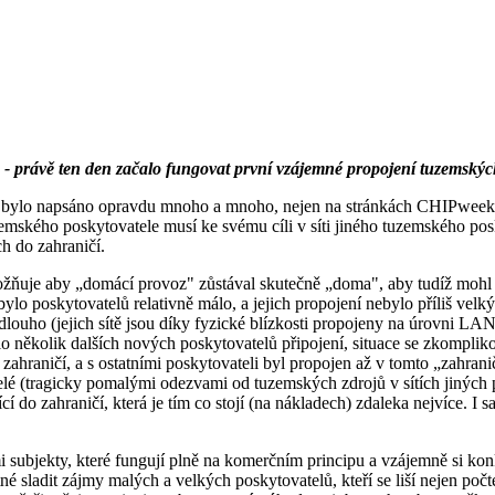
- právě ten den začalo fungovat první vzájemné propojení tuzemských
ž bylo napsáno opravdu mnoho a mnoho, nejen na stránkách CHIPweek-u.
ského poskytovatele musí ke svému cíli v síti jiného tuzemského poskyto
h do zahraničí.
žňuje aby „domácí provoz" zůstával skutečně „doma", aby tudíž mohl být 
 bylo poskytovatelů relativně málo, a jejich propojení nebylo příliš 
louho (jejich sítě jsou díky fyzické blízkosti propojeny na úrovni LAN,
o několik dalších nových poskytovatelů připojení, situace se zkomplik
ahraničí, a s ostatními poskytovateli byl propojen až v tomto „zahrani
telé (tragicky pomalými odezvami od tuzemských zdrojů v sítích jiných 
í do zahraničí, která je tím co stojí (na nákladech) zdaleka nejvíce. I 
jekty, které fungují plně na komerčním principu a vzájemně si konkuru
nutné sladit zájmy malých a velkých poskytovatelů, kteří se liší nejen