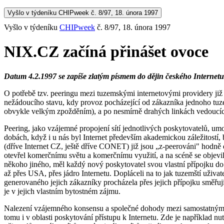
Vyšlo v týdeníku CHIPweek č. 8/97, 18. února 1997
Vyšlo v týdeníku
CHIPweek
č. 8/97, 18. února 1997
NIX.CZ začíná přinášet ovoce
Datum 4.2.1997 se zapíše zlatým písmem do dějin českého Internetu 
O potřebě tzv. peeringu mezi tuzemskými internetovými providery ji
nežádoucího stavu, kdy provoz pocházející od zákazníka jednoho tuzem
obvykle velkým zpožděním), a po nesmírně drahých linkách vedoucíc
Peering, jako vzájemné propojení sítí jednotlivých poskytovatelů, umo
dobách, když i u nás byl Internet především akademickou záležitostí,
(dříve Internet CZ, ještě dříve CONET) již jsou „z-peerováni" hodně d
otevřel komerčnímu světu a komerčnímu využití, a na scéně se objevil
někoho jiného, měl každý nový poskytovatel svou vlastní přípojku do z
až přes USA, přes jádro Internetu. Dopláceli na to jak tuzemští uživa
generovaného jejich zákazníky procházela přes jejich přípojku směřujíc
je v jejich vlastním bytostném zájmu.
Nalezení vzájemného konsensu a společné dohody mezi samostatnými sub
tomu i v oblasti poskytování přístupu k Internetu. Zde je například 