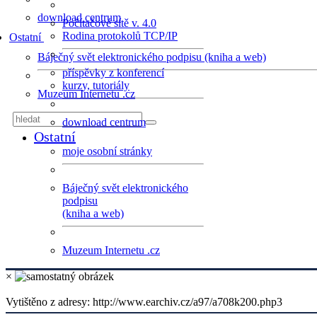
download centrum
Počítačové sítě v. 4.0
Rodina protokolů TCP/IP
Ostatní
Báječný svět elektronického podpisu (kniha a web)
příspěvky z konferencí
kurzy, tutoriály
Muzeum Internetu .cz
download centrum
Ostatní
moje osobní stránky
Báječný svět elektronického
podpisu
(kniha a web)
Muzeum Internetu .cz
×
Vytištěno z adresy: http://www.earchiv.cz/a97/a708k200.php3