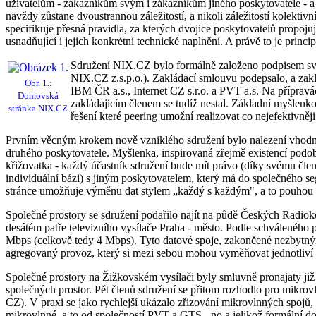
uživatelům - zákazníkům svým i zákazníkům jiného poskytovatele - a v
navždy zůstane dvoustrannou záležitostí, a nikoli záležitostí kolekti
specifikuje přesná pravidla, za kterých dvojice poskytovatelů propoju
usnadňující i jejich konkrétní technické naplnění. A právě to je pri
Sdružení NIX.CZ bylo formálně založeno podpisem své
NIX.CZ z.s.p.o.). Zakládací smlouvu podepsalo, a zakl
Obr. 1.:
IBM ČR a.s., Internet CZ s.r.o. a PVT a.s. Na příprav
Domovská
zakládajícím členem se tudíž nestal. Základní myšlenk
stránka NIX.CZ
řešení které peering umožní realizovat co nejefektivněj
Prvním věcným krokem nově vzniklého sdružení bylo nalezení vhodných
druhého poskytovatele. Myšlenka, inspirovaná zřejmě existencí podobné
křižovatka - každý účastník sdružení bude mít právo (díky svému č
individuální bázi) s jiným poskytovatelem, který má do společného se
stránce umožňuje výměnu dat stylem „každý s každým", a to pouhou z
Společné prostory se sdružení podařilo najít na půdě Českých Radioko
desátém patře televizního vysílače Praha - město. Podle schváleného 
Mbps (celkově tedy 4 Mbps). Tyto datové spoje, zakončené nezbytným
agregovaný provoz, který si mezi sebou mohou vyměňovat jednotliví 
Společné prostory na Žižkovském vysílači byly smluvně pronajaty již 
společných prostor. Pět členů sdružení se přitom rozhodlo pro mikr
CZ). V praxi se jako rychlejší ukázalo zřizování mikrovlnných spojů, 
mikrovlnné, a to od společností PVT a GTS - no a jelikož formální do