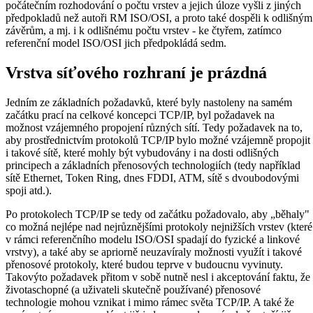
počátečním rozhodování o počtu vrstev a jejich úloze vyšli z jiných
předpokladů než autoři RM ISO/OSI, a proto také dospěli k odlišným
závěrům, a mj. i k odlišnému počtu vrstev - ke čtyřem, zatímco
referenční model ISO/OSI jich předpokládá sedm.
Vrstva síťového rozhraní je prázdná
Jedním ze základních požadavků, které byly nastoleny na samém
začátku prací na celkové koncepci TCP/IP, byl požadavek na
možnost vzájemného propojení různých sítí. Tedy požadavek na to,
aby prostřednictvím protokolů TCP/IP bylo možné vzájemně propojit
i takové sítě, které mohly být vybudovány i na dosti odlišných
principech a základních přenosových technologiích (tedy například
sítě Ethernet, Token Ring, dnes FDDI, ATM, sítě s dvoubodovými
spoji atd.).
Po protokolech TCP/IP se tedy od začátku požadovalo, aby „běhaly"
co možná nejlépe nad nejrůznějšími protokoly nejnižších vrstev (které
v rámci referenčního modelu ISO/OSI spadají do fyzické a linkové
vrstvy), a také aby se apriorně neuzavíraly možnosti využít i takové
přenosové protokoly, které budou teprve v budoucnu vyvinuty.
Takovýto požadavek přitom v sobě nutně nesl i akceptování faktu, že
životaschopné (a uživateli skutečně používané) přenosové
technologie mohou vznikat i mimo rámec světa TCP/IP. A také že