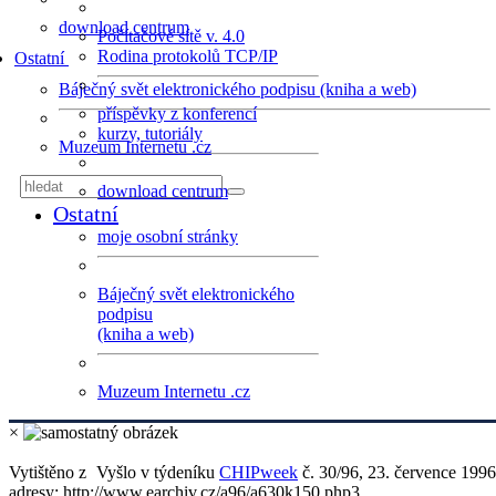
download centrum
Počítačové sítě v. 4.0
Rodina protokolů TCP/IP
Ostatní
Báječný svět elektronického podpisu (kniha a web)
příspěvky z konferencí
kurzy, tutoriály
Muzeum Internetu .cz
download centrum
Ostatní
moje osobní stránky
Báječný svět elektronického
podpisu
(kniha a web)
Muzeum Internetu .cz
×
Vytištěno z
Vyšlo v týdeníku
CHIPweek
č. 30/96, 23. července 1996
adresy: http://www.earchiv.cz/a96/a630k150.php3