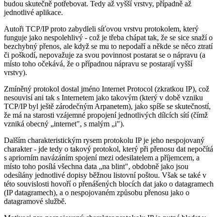
budou skutečně potřebovat. Tedy až vyšší vrstvy, případně až
jednotlivé aplikace.
Autoři TCP/IP proto zabydleli síťovou vrstvu protokolem, který
funguje jako nespolehlivý - což je třeba chápat tak, že se sice snaží o
bezchybný přenos, ale když se mu to nepodaří a někde se něco ztratí
či poškodí, nepovažuje za svou povinnost postarat se o nápravu (a
místo toho očekává, že o případnou nápravu se postarají vyšší
vrstvy).
Zmíněný protokol dostal jméno Internet Protocol (zkratkou IP), což
nesouvisí ani tak s Internetem jako takovým (který v době vzniku
TCP/IP byl ještě zárodečným Arpanetem), jako spíše se skutečností,
že má na starosti vzájemné propojení jednotlivých dílcích sítí (čímž
vzniká obecný „internet", s malým „i").
Dalším charakteristickým rysem protokolu IP je jeho nespojovaný
charakter - jde tedy o takový protokol, který při přenosu dat nepočítá
s apriorním navázáním spojení mezi odesilatelem a příjemcem, a
místo toho posílá všechna data „na blint", obdobně jako jsou
odesílány jednotlivé dopisy běžnou listovní poštou. Však se také v
této souvislosti hovoří o přenášených blocích dat jako o datagramech
(IP datagramech), a o nespojovaném způsobu přenosu jako o
datagramové službě.