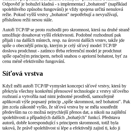
Odpověď je bohužel kladná - s implementací „bohatosti" (například
spolehlivého způsobu fungování) je vždy spojena určitá nenulová
režie. Pokud vyšší vrstvy „bohatost" nepotřebují a nevyužívají,
příslušnou režii nesou stále.
Autoři TCP/IP se proto rozhodli pro skromnost, která na druhé straně
umožňuje dosahovat vyšší efektivnosti. Podobné rozhodnutí pak
přijali i na dalších místech, resp. na úrovni dalších vrstev, takže jde
spíše o obecnější princip, kterým je celý síťový model TCP/IP
doslova prodchnut - zatímco třeba referenční model je prodchnut
spíše opačným principem, neboli snahou o apriorní bohatost, byť za
cenu méně efektivního fungování.
Síťová vrstva
Když měli autoři TCP/IP vymyslet koncepci síťové vrstvy, která by
překryla všechny konkrétní přenosové technologie z vrstvy síťového
rozhraní a vytvořila nad nimi jednotné prostředí, samozřejmě
aplikovali výše popsaný princip „spíše skromnost, než bohatost". Pak
jim zcela zákonitě vyšlo, že síťová vrstva by se měla soustředit
především na co možná nejrychlejší přenos dat, a nikoli na zajištění
spolehlivosti a případných dalších „bohatých" funkcí. Představa
autorů, dobře korespondující s principem skromnosti, totiž byla
taková, že právě spolehlivost si lépe a efektivněji zajistí ti, kdo ji