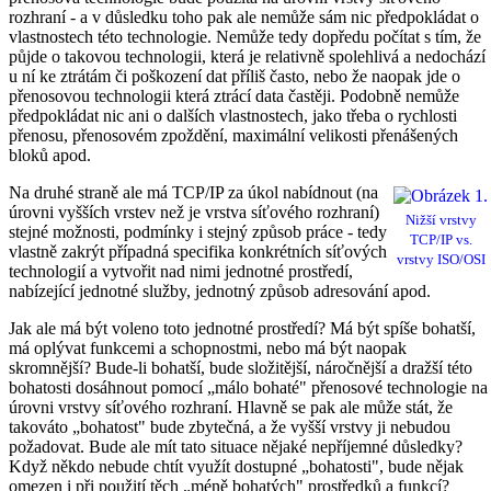
rozhraní - a v důsledku toho pak ale nemůže sám nic předpokládat o
vlastnostech této technologie. Nemůže tedy dopředu počítat s tím, že
půjde o takovou technologii, která je relativně spolehlivá a nedochází
u ní ke ztrátám či poškození dat příliš často, nebo že naopak jde o
přenosovou technologii která ztrácí data častěji. Podobně nemůže
předpokládat nic ani o dalších vlastnostech, jako třeba o rychlosti
přenosu, přenosovém zpoždění, maximální velikosti přenášených
bloků apod.
Na druhé straně ale má TCP/IP za úkol nabídnout (na
úrovni vyšších vrstev než je vrstva síťového rozhraní)
Nižší vrstvy
stejné možnosti, podmínky i stejný způsob práce - tedy
TCP/IP vs.
vlastně zakrýt případná specifika konkrétních síťových
vrstvy ISO/OSI
technologií a vytvořit nad nimi jednotné prostředí,
nabízející jednotné služby, jednotný způsob adresování apod.
Jak ale má být voleno toto jednotné prostředí? Má být spíše bohatší,
má oplývat funkcemi a schopnostmi, nebo má být naopak
skromnější? Bude-li bohatší, bude složitější, náročnější a dražší této
bohatosti dosáhnout pomocí „málo bohaté" přenosové technologie na
úrovni vrstvy síťového rozhraní. Hlavně se pak ale může stát, že
takováto „bohatost" bude zbytečná, a že vyšší vrstvy ji nebudou
požadovat. Bude ale mít tato situace nějaké nepříjemné důsledky?
Když někdo nebude chtít využít dostupné „bohatosti", bude nějak
omezen i při použití těch „méně bohatých" prostředků a funkcí?