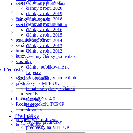
články z roku 2021
všechny články podle data
články z roku 2020
články z roku 2019
články z roku 2018
články na Lupa.cz
články z roku 2017
všechny články podle titulu
články z roku 2016
články z roku 2015
tematické výběry
články z roku 2014
seriály
články z roku 2013
tutoriály
články z roku 2012
kurzy
všechny články podle data
slovníky
články, publikované na
Přednášky
Lupa.cz
všechny články podle titulu
všechny přednášky
přednášky na MFF UK
tematické výběry z článků
seriály
Počítačové sítě v. 4.0
tutoriály
Rodina protokolů TCP/IP
kurzy
slovníky
Přednášky
příspěvky z konferencí
všechny přednášky
kurzy, tutoriály
přednášky na MFF UK