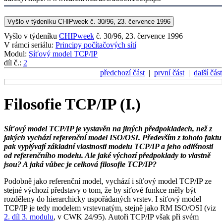
Vyšlo v týdeníku CHIPweek č. 30/96, 23. července 1996
Vyšlo v týdeníku
CHIPweek
č. 30/96, 23. července 1996
V rámci seriálu:
Principy počítačových sítí
Modul:
Síťový model TCP/IP
díl č.:
2
předchozí část
|
první část
|
další část
Filosofie TCP/IP (I.)
Síťový model TCP/IP je vystavěn na jiných předpokladech, než z
jakých vychází referenční model ISO/OSI. Především z tohoto faktu
pak vyplývají základní vlastnosti modelu TCP/IP a jeho odlišnosti
od referenčního modelu. Ale jaké výchozí předpoklady to vlastně
jsou? A jaká vůbec je celková filosofie TCP/IP?
Podobně jako referenční model, vychází i síťový model TCP/IP ze
stejné výchozí představy o tom, že by síťové funkce měly být
rozděleny do hierarchicky uspořádaných vrstev. I síťový model
TCP/IP je tedy modelem vrstevnatým, stejně jako RM ISO/OSI (viz
2. díl 3. modulu
, v CWK 24/95). Autoři TCP/IP však při svém