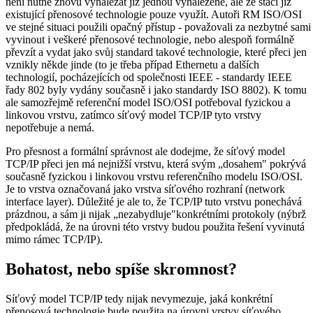
není nutné znovu vynalézat již jednou vynalezené, ale že stačí již
existující přenosové technologie pouze využít. Autoři RM ISO/OSI
ve stejné situaci použili opačný přístup - považovali za nezbytné sami
vyvinout i veškeré přenosové technologie, nebo alespoň formálně
převzít a vydat jako svůj standard takové technologie, které přeci jen
vznikly někde jinde (to je třeba případ Ethernetu a dalších
technologií, pocházejících od společnosti IEEE - standardy IEEE
řady 802 byly vydány současně i jako standardy ISO 8802). K tomu
ale samozřejmě referenční model ISO/OSI potřeboval fyzickou a
linkovou vrstvu, zatímco síťový model TCP/IP tyto vrstvy
nepotřebuje a nemá.
Pro přesnost a formální správnost ale dodejme, že síťový model
TCP/IP přeci jen má nejnižší vrstvu, která svým „dosahem" pokrývá
současně fyzickou i linkovou vrstvu referenčního modelu ISO/OSI.
Je to vrstva označovaná jako vrstva síťového rozhraní (network
interface layer). Důležité je ale to, že TCP/IP tuto vrstvu ponechává
prázdnou, a sám ji nijak „nezabydluje"konkrétními protokoly (nýbrž
předpokládá, že na úrovni této vrstvy budou použita řešení vyvinutá
mimo rámec TCP/IP).
Bohatost, nebo spíše skromnost?
Síťový model TCP/IP tedy nijak nevymezuje, jaká konkrétní
přenosová technologie bude použita na úrovni vrstvy síťového