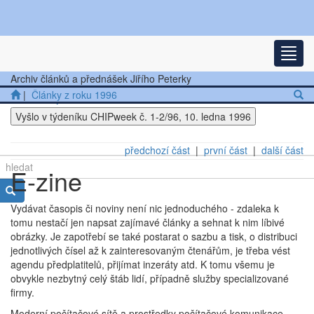
Nejnovější články
Rozba
Další články
Archiv článků a přednášek Jiřího Peterky
|
Články z roku 1996
Přednášky
Vyšlo v týdeníku CHIPweek č. 1-2/96, 10. ledna 1996
Ostatní
předchozí část
|
první část
|
další část
E-zine
Vydávat časopis či noviny není nic jednoduchého - zdaleka k
tomu nestačí jen napsat zajímavé články a sehnat k nim líbivé
obrázky. Je zapotřebí se také postarat o sazbu a tisk, o distribuci
jednotlivých čísel až k zainteresovaným čtenářům, je třeba vést
agendu předplatitelů, přijímat inzeráty atd. K tomu všemu je
obvykle nezbytný celý štáb lidí, případně služby specializované
firmy.
Moderní počítačové sítě a prostředky počítačové komunikace