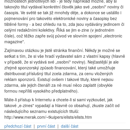
možnostech jednotlivých lidí - je tedy například možné, aby si
takovýto titul vydával konkrétní člověk jako své „osobní" noviny či
časopis. Ve světě se tak již mnohdy děje, a dokonce se ustálilo i
pojmenování pro takovéto elektronické noviny a časopisy bez
tištěné formy - a bez ohledu na to, zda jsou vydávány jedincem či
celými redakčními kolektivy. Říká se jim e-zine (v jednotném
čísle), což těžko zapře svůj původ ve slovním spojení „electronic
magazine".
Zajímavou otázkou je jistě stránka finanční. Někdy je možné se
setkat s tím, že si vše hradí vydavatel sám z vlastní kapsy (hlavně
v případě, že si vydává své „osobní" noviny). Nejčastější je ale
zřejmě sponzorský způsob financování, který také umožňuje
distribuovat příslušný titul zcela zdarma, za cenu vložených
reklam sponzorů. Existují ovšem i takové tituly, které nejsou
zdarma, ale jejich čtenáři za ně musí něco zaplatit (obvykle
formou nepříliš vysokého předplatného).
Máte-li přístup k Internetu a chcete-li si sami vyzkoušet, jak
takové „e-zines" vypadají a hlavně co obsahují, zkuste začít od
následujícího seznamu existujících titulů:
http://www.merak.com/~tkuipers/elists/elists.htm
předchozí část
|
první část
|
další část