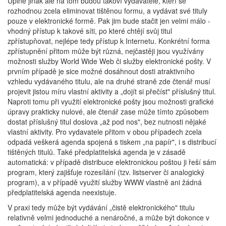
Úplně jinak ale na tom budou takoví vydavatelé, kteří se
rozhodnou zcela eliminovat tištěnou formu, a vydávat své tituly
pouze v elektronické formě. Pak jim bude stačit jen velmi málo -
vhodný přístup k takové síti, po které chtějí svůj titul
zpřístupňovat, nejlépe tedy přístup k Internetu. Konkrétní forma
zpřístupnění přitom může být různá, nejčastěji jsou využívány
možnosti služby World Wide Web či služby elektronické pošty. V
prvním případě je sice možné dosáhnout dosti atraktivního
vzhledu vydávaného titulu, ale na druhé straně zde čtenář musí
projevit jistou míru vlastní aktivity a „dojít si přečíst" příslušný titul.
Naproti tomu při využití elektronické pošty jsou možnosti grafické
úpravy prakticky nulové, ale čtenář zase může tímto způsobem
dostat příslušný titul doslova „až pod nos", bez nutnosti nějaké
vlastní aktivity. Pro vydavatele přitom v obou případech zcela
odpadá veškerá agenda spojená s tiskem „na papír", i s distribucí
tištěných titulů. Také předplatitelská agenda je v zásadě
automatická: v případě distribuce elektronickou poštou ji řeší sám
program, který zajišťuje rozesílání (tzv. listserver či analogický
program), a v případě využití služby WWW vlastně ani žádná
předplatitelská agenda neexistuje.
V praxi tedy může být vydávání „čistě elektronického" titulu
relativně velmi jednoduché a nenáročné, a může být dokonce v