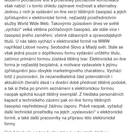
však nabízí i v tomto ohledu zajímavé možnosti a alternativy.
Jednou z nich je vydávání on-line verzí tištěných časopisů a jejich
zpřístupnění v elektronické formě, nejčastěji prostřednictvím
služby World Wide Web. Takovýmto způsobem dnes ve světě
„vychází" velká většina počítačových časopisů, ale stále více i
časopisů jiného zaměření, včetně zábavných a zpravodajských
titulů. U nás takto vychází v elektronické formě na WWW
například Lidové noviny, Svobodné Slovo a Mladý svět. Stále se
však jedná pouze o doplňkovou formu vydávání určitého titulu,
zatímco primární formou zůstává tištěný tvar. Elektronická on-line
forma je nejčastěji bezplatná, a motivace vydavatele k jejímu
zpřístupnění jsou obvykle marketingového charakteru. Vychází
totiž z pozorování, že nezanedbatelná část potenciálních i
aktuálních čtenářů dává i v dnešní době přednost tištěné podobě,
a tak si třeba po prvním seznámení s elektronickou formou
naopak spěchá koupit tištěný exemplář. Z hlediska personálních
kapacit a technického zázemí pak on-line formy tištěných
časopisů nepředstavují žádnou úsporu. Právě naopak, vyžadují
další technické prostředky na jejich „vystavování" v elektronické
formě, a také další pracovníky na přípravu této elektronické
formy.