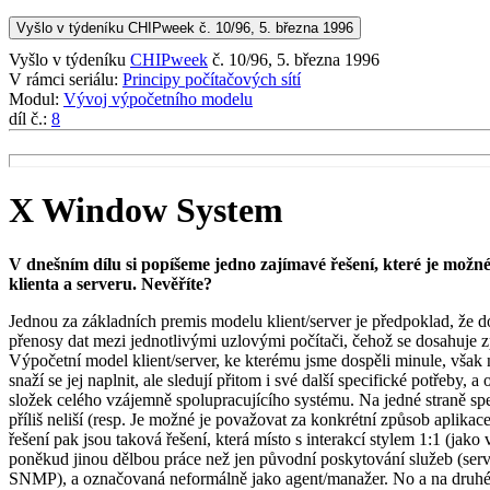
Vyšlo v týdeníku CHIPweek č. 10/96, 5. března 1996
Vyšlo v týdeníku
CHIPweek
č. 10/96, 5. března 1996
V rámci seriálu:
Principy počítačových sítí
Modul:
Vývoj výpočetního modelu
díl č.:
8
X Window System
V dnešním dílu si popíšeme jedno zajímavé řešení, které je mož
klienta a serveru. Nevěříte?
Jednou za základních premis modelu klient/server je předpoklad, že do
přenosy dat mezi jednotlivými uzlovými počítači, čehož se dosahuje zp
Výpočetní model klient/server, ke kterému jsme dospěli minule, však
snaží se jej naplnit, ale sledují přitom i své další specifické potřeby,
složek celého vzájemně spolupracujícího systému. Na jedné straně spekt
příliš neliší (resp. Je možné je považovat za konkrétní způsob apli
řešení pak jsou taková řešení, která místo s interakcí stylem 1:1 (jako v
poněkud jinou dělbou práce než jen původní poskytování služeb (serv
SNMP), a označovaná neformálně jako agent/manažer. No a na druhém 