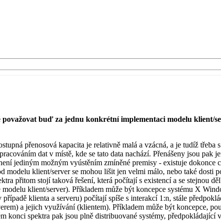
né považovat buď za jednu konkrétní implementaci modelu klient/s
stupná přenosová kapacita je relativně malá a vzácná, a je tudíž třeba 
racováním dat v místě, kde se tato data nachází. Přenášeny jsou pak je
 není jediným možným vyústěním zmíněné premisy - existuje dokonce cel
 a od modelu klient/server se mohou lišit jen velmi málo, nebo také dosti 
ra přitom stojí taková řešení, která počítají s existencí a se stejnou d
kace modelu klient/server). Příkladem může být koncepce systému X Wi
 případě klienta a serveru) počítají spíše s interakcí 1:n, stále předpoklá
erem) a jejich využívání (klientem). Příkladem může být koncepce, pou
konci spektra pak jsou plně distribuované systémy, předpokládající v