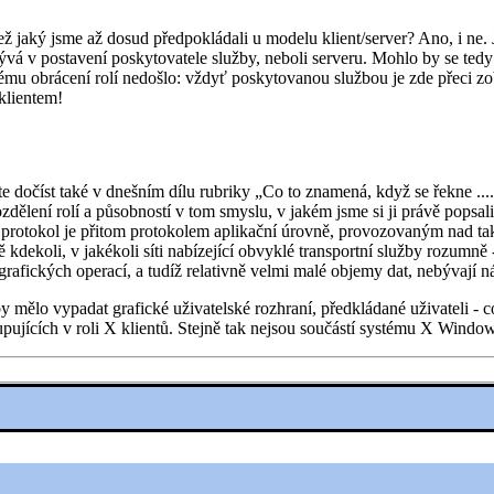
 jaký jsme až dosud předpokládali u modelu klient/server? Ano, i ne. J
bývá v postavení poskytovatele služby, neboli serveru. Mohlo by se tedy
dnému obrácení rolí nedošlo: vždyť poskytovanou službou je zde přeci zo
 klientem!
dočíst také v dnešním dílu rubriky „Co to znamená, když se řekne ...."
zdělení rolí a působností v tom smyslu, v jakém jsme si ji právě pops
to protokol je přitom protokolem aplikační úrovně, provozovaným nad ta
ekoli, v jakékoli síti nabízející obvyklé transportní služby rozumně -
afických operací, a tudíž relativně velmi malé objemy dat, nebývají ná
 mělo vypadat grafické uživatelské rozhraní, předkládané uživateli - 
pujících v roli X klientů. Stejně tak nejsou součástí systému X Window