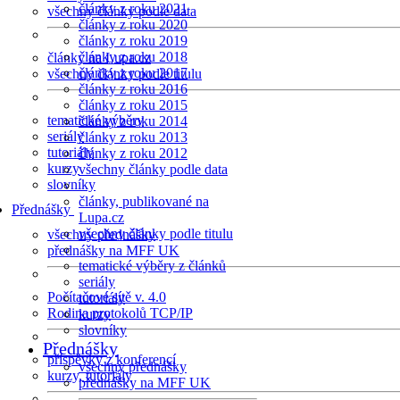
články z roku 2021
všechny články podle data
články z roku 2020
články z roku 2019
články z roku 2018
články na Lupa.cz
články z roku 2017
všechny články podle titulu
články z roku 2016
články z roku 2015
tematické výběry
články z roku 2014
seriály
články z roku 2013
tutoriály
články z roku 2012
kurzy
všechny články podle data
slovníky
články, publikované na
Přednášky
Lupa.cz
všechny články podle titulu
všechny přednášky
přednášky na MFF UK
tematické výběry z článků
seriály
Počítačové sítě v. 4.0
tutoriály
Rodina protokolů TCP/IP
kurzy
slovníky
Přednášky
příspěvky z konferencí
všechny přednášky
kurzy, tutoriály
přednášky na MFF UK