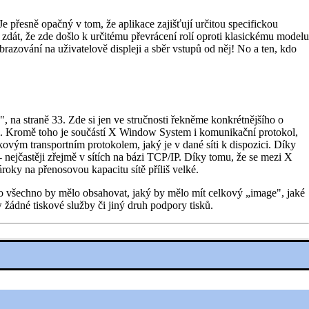
e přesně opačný v tom, že aplikace zajišťují určitou specifickou
 zdát, že zde došlo k určitému převrácení rolí oproti klasickému modelu
brazování na uživatelově displeji a sběr vstupů od něj! No a ten, kdo
, na straně 33. Zde si jen ve stručnosti řekněme konkrétnějšího o
ali. Kromě toho je součástí X Window System i komunikační protokol,
kovým transportním protokolem, jaký je v dané síti k dispozici. Díky
 nejčastěji zřejmě v sítích na bázi TCP/IP. Díky tomu, že se mezi X
roky na přenosovou kapacitu sítě příliš velké.
co všechno by mělo obsahovat, jaký by mělo mít celkový „image", jaké
 žádné tiskové služby či jiný druh podpory tisků.