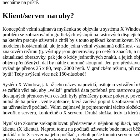
necháme na příště.
Klient/server naruby?
Koncepčně velmi zajímavá myšlenka se objevila u systému X Window, 
problém se zobrazováním grafických výstupů na rastrových displejích
na kterém pracuje uživatel a chtěl by s touto aplikací komunikovat. Na
modelem host/terminál, ale je zde jedna velmi významná odlišnost - z
znakovém režimu (tj. výstupy jsou generovány po celých znacích, a nik
aktualizaci obrazovky, pak jde o kódy jednotlivých znaků, a jejich ob
objem přenášených dat by náhle enormně stoupnul. Jen pro představu:
vyžaduje přenos 25 x 80, resp. 2000 bytů. V grafickém režimu, při roz
bytů! Tedy zvýšení více než 150-násobné!
Systém X Window, jak už jeho název napovídá, usiluje o vytváření u
se zařídit věci tak, aby „velká" grafická data potřebná pro rastrovou
dostupných přenosových cestách byly přenášeny pouze pokyny, povely č
nutná dělba práce - vedle aplikace, která zadává popud k zobrazení a 
na uživatelově počítači. Velmi zajímavé je pojmenování těchto složek:
hovořit o serveru, konkrétně o X serveru. Druhá složka, tedy ta která 
Nyní si to zkusme zrekapitulovat: představme si nějakou aplikaci, na
klienta (X klienta). Naproti tomu na počítači uživatele bude muset běž
požádá o to X server na jeho počítači, neboli pošle tomuto serveru s