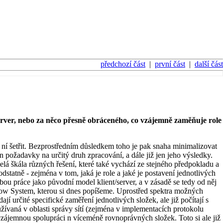
předchozí část
|
první část
|
další část
erver, nebo za něco přesně obráceného, co vzájemně zaměňuje role
s ní šetřit. Bezprostředním důsledkem toho je pak snaha minimalizovat
n požadavky na určitý druh zpracování, a dále již jen jeho výsledky.
á škála různých řešení, které také vychází ze stejného předpokladu a
podstatně - zejména v tom, jaká je role a jaké je postavení jednotlivých
ělbou práce jako původní model klient/server, a v zásadě se tedy od něj
ndow System, kterou si dnes popíšeme. Uprostřed spektra možných
dají určité specifické zaměření jednotlivých složek, ale již počítají s
žívaná v oblasti správy sítí (zejména v implementacích protokolu
zájemnou spolupráci n víceméně rovnoprávných složek. Toto si ale již