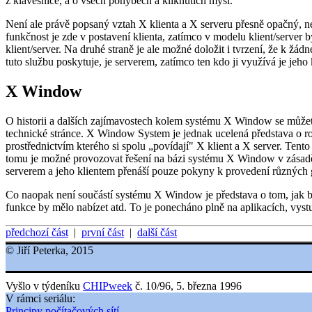
z klávesnice, a o všech pohybech a kliknutích myší.
Není ale právě popsaný vztah X klienta a X serveru přesně opačný, než
funkčnost je zde v postavení klienta, zatímco v modelu klient/server 
klient/server. Na druhé straně je ale možné doložit i tvrzení, že k žá
tuto službu poskytuje, je serverem, zatímco ten kdo ji využívá je jeho
X Window
O historii a dalších zajímavostech kolem systému X Window se můžete 
technické stránce. X Window System je jednak ucelená představa o ro
prostřednictvím kterého si spolu „povídají" X klient a X server. Ten
tomu je možné provozovat řešení na bázi systému X Window v zásadě kd
serverem a jeho klientem přenáší pouze pokyny k provedení různých gr
Co naopak není součástí systému X Window je představa o tom, jak by
funkce by mělo nabízet atd. To je ponecháno plně na aplikacích, vystu
předchozí část
|
první část
|
další část
© Jiří Peterka, 2015
Vyšlo v týdeníku
CHIPweek
č. 10/96, 5. března 1996
V rámci seriálu:
Principy počítačových sítí