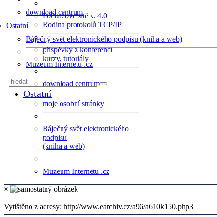
download centrum
Počítačové sítě v. 4.0
Rodina protokolů TCP/IP
Ostatní
Báječný svět elektronického podpisu (kniha a web)
příspěvky z konferencí
kurzy, tutoriály
Muzeum Internetu .cz
download centrum
Ostatní
moje osobní stránky
Báječný svět elektronického
podpisu
(kniha a web)
Muzeum Internetu .cz
×
Vytištěno z adresy: http://www.earchiv.cz/a96/a610k150.php3