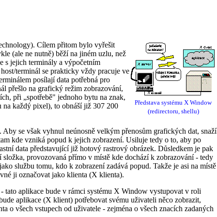
echnology). Cílem přitom bylo vyřešit
le (ale ne nutně) běží na jiném uzlu, než
če s jejich terminály a výpočetním
host/terminál se prakticky vždy pracuje ve
terminálem posílají data potřebná pro
nál přešlo na grafický režim zobrazování,
ch, při „spotřebě" jednoho bytu na znak,
Představa systému X Window
 na každý pixel), to obnáší již 307 200
(redirectoru, shellu)
u. Aby se však vyhnul neúnosně velkým přenosům grafických dat, snaží
tam kde vzniká popud k jejich zobrazení. Usiluje tedy o to, aby po
stní data představující již hotový rastrový obrázek. Důsledkem je pak
lší složka, provozovaná přímo v místě kde dochází k zobrazování - tedy
t jako službu tomu, kdo k zobrazení zadává popud. Takže je asi na místě
né ji označovat jako klienta (X klienta).
i - tato aplikace bude v rámci systému X Window vystupovat v roli
 bude aplikace (X klient) potřebovat svému uživateli něco zobrazit,
enta o všech vstupech od uživatele - zejména o všech znacích zadaných