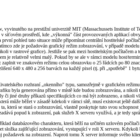
vyvinutého na prestižní univerzitě MIT (Massachussets Institute of T
 v síťovém prostředí, kde „výkonná" část provozovaných aplikací obvyk
 první pohled tato situace může připomínat centrální hostitelské počíta
atímco zde je požadován grafický režim zobrazování, v případě modelu 
oli v rastrové grafice). Jestliže se pak mezi hostitelským počítačem a 
jem je relativně velmi malý. Pokud by se ale v rámci modelu host/termi
 zaplnit ve znakovém režimu celou obrazovku o 25 řádcích po 80 znací
lišení 640 x 480 a 256 barvách na každý pixel (tj. při „spotřebě" 1 bytu
živatelského rozhraní „okenního" typu, samozřejmě v grafickém režim
 grafiku byla generována přímo v místě kde budou zobrazována, a nikoli 
i jiné druhy příkazů specifikujících co má být zobrazeno, a nikoli vla
která může běžet v zásadě kdekoli v rámci sítě, musí existovat ještě da
 ta, která se stará o zobrazování, vlastně poskytuje tuto svou schopnos
zadává popud k zobrazení, pak služeb X serveru využívá, a je tedy správ
příklad databázového charakteru, která běží na určitém uzlovém počítač
et složka zajišťující zobrazování, vystupující v roli X serveru. Kdykoli
vůj požadavek na zobrazení. Naproti tomu X server informuje svého kli