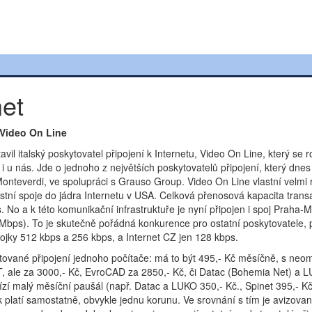
net
ý Video On Line
l italský poskytovatel připojení k Internetu, Video On Line, který se ro
 i u nás. Jde o jednoho z největších poskytovatelů připojení, který dnes
onteverdi, ve spolupráci s Grauso Group. Video On Line vlastní velmi 
astní spoje do jádra Internetu v USA. Celková přenosová kapacita transa
No a k této komunikační infrastruktuře je nyní připojen i spoj Praha-M
,5 Mbps). To je skutečně pořádná konkurence pro ostatní poskytovatele, 
jky 512 kbps a 256 kbps, a Internet CZ jen 128 kbps.
utované připojení jednoho počítače: má to být 495,- Kč měsíčně, s n
, ale za 3000,- Kč, EvroCAD za 2850,- Kč, či Datac (Bohemia Net) a 
bízí malý měsíční paušál (např. Datac a LUKO 350,- Kč., Spinet 395,- Kč)
platí samostatně, obvykle jednu korunu. Ve srovnání s tím je avizova