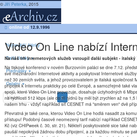
©
Jiří Peterka
, 2015
|
online od
Články z roku 1995
12.9.1996
|
Historie Internetu a CESNETu
Video On Line nabízí Inter
Nejnovější články
Další články
Na náš trh Internetových služeb vstoupil další subjekt - italsk
Na tiskové konferenci v novém Burzovním paláci se dne 7.12. představi
Přednášky
své mezinárodní Internetové aktivity a poskytovat Internetové služby
než 30 zemích světa, a jehož provozovatelem je italská společnost M
Ostatní
přípojek k Internetu prakticky po celé Evropě, a samozřejmě také vl
spojů, které Video On Line provozuje, dosahuje úctyhodných 6 Mbps. 
na rychlosti 512 kbps (ale do tří týdnů by měl být zrychlen až na 1
našem trhu - vždyť například síť CESNET má "směrem ven" dvě přípo
Převratná je také cena, kterou Video On Line hodlá nasadit za kom
přístupu! Podobný časově neomezený tarif nabízí například CESNET
Kč (viz CHIPweek č. 30, str. 21). Někteří poskytovatelé sice také na
paušál nepokrývá žádnou dobu připojení, a za každou minutu se pak 