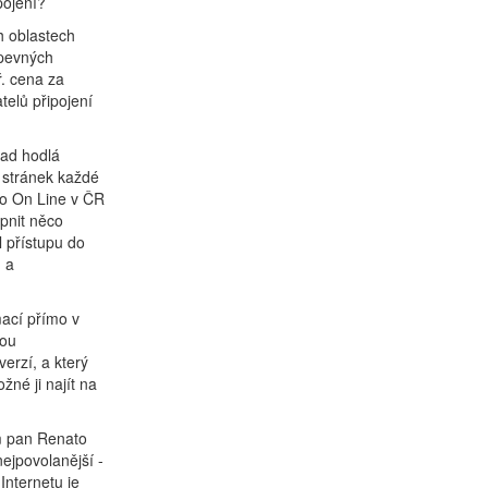
pojení?
h oblastech
 pevných
ř. cena za
telů připojení
lad hodlá
 stránek každé
eo On Line v ČR
upnit něco
l přístupu do
, a
mací přímo v
sou
verzí, a který
žné ji najít na
ám pan Renato
ejpovolanější -
nternetu je