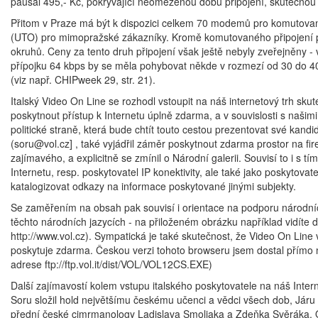
paušál 495,- Kč, pokrývající neomezenou dobu připojení, skutečnou 
Přitom v Praze má být k dispozici celkem 70 modemů pro komutované 
(UTO) pro mimopražské zákazníky. Kromě komutovaného připojení pa
okruhů. Ceny za tento druh připojení však ještě nebyly zveřejněny - v
přípojku 64 kbps by se měla pohybovat někde v rozmezí od 30 do 40 t
(viz např. CHIPweek 29, str. 21).
Italský Video On Line se rozhodl vstoupit na náš internetový trh sk
poskytnout přístup k Internetu úplně zdarma, a v souvislosti s na
politické straně, která bude chtít touto cestou prezentovat své ka
(soru@vol.cz] , také vyjádřil záměr poskytnout zdarma prostor na fi
zajímavého, a explicitně se zmínil o Národní galerii. Souvisí to i s 
Internetu, resp. poskytovatel IP konektivity, ale také jako poskytova
katalogizovat odkazy na informace poskytované jinými subjekty.
Se zaměřením na obsah pak souvisí i orientace na podporu národníc
těchto národních jazycích - na přiloženém obrázku například vidí
http://www.vol.cz). Sympatická je také skutečnost, že Video On Line vy
poskytuje zdarma. Českou verzi tohoto browseru jsem dostal přímo na 
adrese ftp://ftp.vol.it/dist/VOL/VOL12CS.EXE)
Další zajímavostí kolem vstupu italského poskytovatele na náš Inter
Soru složil hold největšímu českému učenci a vědci všech dob, Járu
přední české cimrmanology Ladislava Smoljaka a Zdeňka Svěráka. O