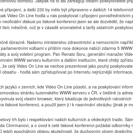
cenovou bombou. Jakpak na to asi zareagují ostatní poskytovatelé při
připojení, a další 230 by mělo být připraveno v dalších 14 telefonníc
k Video On Line hodlá u nás poskytovat i připojení porostřednictvím
 neoficiální diskusi po tiskové konferenci jsem se ale dozvěděl, že nap
isíc měsíčně, což je v zásadě srovnatelné s tarify ostatních poskytova
utečně důrazně. Našemu ministerstvu zdravotnictví a nemocnicím napřík
šimi parlamentními volbami v příštím roce dokonce nabízí zdarma 5 WWW
ndidáty a svůj volební program. Pan Renato Soru, generální manažer Vid
remném WWW serveru kulturním a dalším institucím, které chtějí zpříst
tím, že celý Video On Line se nechce prezentovat jako pouhý poskytovate
tel obsahu - hodlá sám zpřístupňovat po Internetu nejrůznější informace
h jazyků v zemích, kde Video On Line působí, a na poskytování infor
te domovskou stránku tuzemského WWW serveru v ČR, v češtině (s adre
vinula svůj vlastní browser, který lokalizuje do jednotlivých národních 
tiskové konferenci, a použil jsem ji i k nasnímání obrázku (jinak je mo
netový trh bylo i respektování našich kulturních a vědeckých tradic. S
 da Cimrmanovi, a o úvod k celé tiskové konferenci požádal odborníky n
 jejich epochálním objevu skutečnosti, že duchovním otcem dnešního I