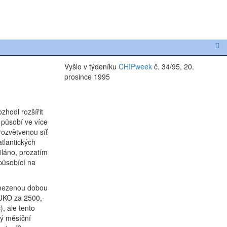
Vyšlo v týdeníku
CHIPweek
č. 34/95, 20.
prosince 1995
zhodl rozšířit
 působí ve více
rozvětvenou síť
tlantických
iláno, prozatím
působící na
eomezenou dobou
LUKO za 2500,-
, ale tento
ný měsíční