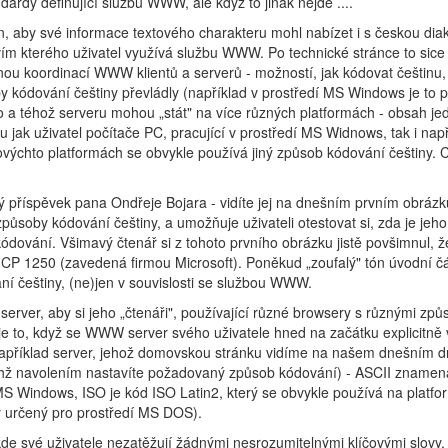
ndardy definující službu WWW, ale když to jinak nejde ....
aby své informace textového charakteru mohl nabízet i s českou diakr
tvím kterého uživatel využívá službu WWW. Po technické stránce to sic
emnou koordinací WWW klientů a serverů - možností, jak kódovat češtinu, t
 kódování češtiny převládly (například v prostředí MS Windows je to po
oho a téhož serveru mohou „stát" na více různých platformách - obsah j
jak uživatel počítače PC, pracující v prostředí MS Widnows, tak i např
ovýchto platformách se obvykle používá jiný způsob kódování češtiny. 
příspěvek pana Ondřeje Bojara - vidíte jej na dnešním prvním obrázk
působy kódování češtiny, a umožňuje uživateli otestovat si, zda je jeh
dování. Všimavý čtenář si z tohoto prvního obrázku jistě povšimnul, že
CP 1250 (zavedená firmou Microsoft). Poněkud „zoufalý" tón úvodní čá
ní češtiny, (ne)jen v souvislosti se službou WWW.
erver, aby si jeho „čtenáři", používající různé browsery s různými zp
je to, když se WWW server svého uživatele hned na začátku explicitně 
 například server, jehož domovskou stránku vidíme na našem dnešním 
ejichž navolením nastavíte požadovaný způsob kódování) - ASCII zname
S Windows, ISO je kód ISO Latin2, který se obvykle používá na platfo
y určený pro prostředí MS DOS).
 kde své uživatele nezatěžují žádnými nesrozumitelnými klíčovými slovy,