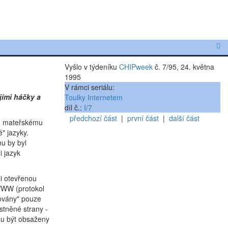
Vyšlo v týdeníku
CHIPweek
č. 7/95, 24. května
1995
V rámci seriálu:
jími háčky a
Toulky Internetem
díl č.:
I/7
předchozí část
|
první část
|
další část
mu mateřskému
" jazyky.
nu by byl
i jazyk
li otevřenou
 WWW (protokol
kovány" pouze
stněné strany -
ou být obsaženy