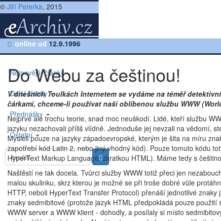
©
Jiří Peterka
, 2015
|
online od
Články z roku 1995
12.9.1996
Do Webu za češtinou!
Nejnovější články
Další články
V dnešních Toulkách Internetem se vydáme na téměř detektivní pá
čárkami, chceme-li používat naši oblíbenou službu WWW (Worl
Přednášky
Nejprve ale trochu teorie, snad moc neuškodí. Lidé, kteří službu 
jazyku nezachovali příliš vlídně. Jednoduše jej nevzali na vědomí, st
Ostatní
Mysleli pouze na jazyky západoevropské, kterým je šita na míru zna
zapotřebí kód Latin 2, nebo jiný vhodný kód). Pouze tomuto kódu toti
HyperText Markup Language, zkratkou HTML). Máme tedy s češtin
Naštěstí ne tak docela. Tvůrci služby WWW totiž přeci jen nezabouch
malou skulinku, skrz kterou je možné se při troše dobré vůle prot
HTTP, neboli HyperText Transfer Protocol) přenáší jednotlivé znaky 
znaky sedmibitové (protože jazyk HTML předpokládá pouze použití 
WWW server a WWW klient - dohodly, a posílaly si místo sedmibitov