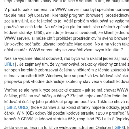
nejrůznější národní znaky. Není to sice v souladu s tím, co říkají sta
V praxi to pak znamená, že WWW server musí být speciálně upraven, 
tak ale musí být upraven i klientský program (browser), prostřednic
zcela triviální, ale řešitelné to je. Větší problém však bývá se vzáj
používá se celá řada. Na některých platformách sice některé způsoby
kódové stránky 1250), ale zde je třeba si uvědomit, že klienti jedn
WWW serveru si může chtít prohlížet prostřednictvím svého browseru 
Unixového počítače, uživatel počítače Mac apod. No a na všech tak
dělat chudák WWW server, aby se zavděčil všem svým klientům?
Než se vydáme hledat odpověď, rád bych vám ukázal jeden zajímavý 
URL1
] . Je zajímavý tím, že vyjmenovává prakticky všechny známé z
schopen korektně zobrazovat češtinu v některém z těchto způsobů kó
snímal v prostředí MS Windows, kde se používá tzv. kódová stránka 
příspěvku pak vhodně dokresluje skutečný stav věcí v oblasti kódová
Vraťme se ale nyní k ryze praktické otázce - jak se má chovat WWW s
češtiny, přišli na své háčky a čárky? Zřejmě nejrozumějším řešením 
kódování češtiny jeho prohlížecí program používá. Takto se chová
[
GIF2
,
URL2
] (kde v záhlaví a na konci stránky najdete odkazy, j
čárek, WIN (CE) odpovídá použití kódové stránku 1250 v prostředí M
konečně CP852 je kódová stránka 852, resp. kód PC Latin 2 (typick
Ještě více od lesa na to šli ve výukovém sdružení Omicron [
GIF3
],