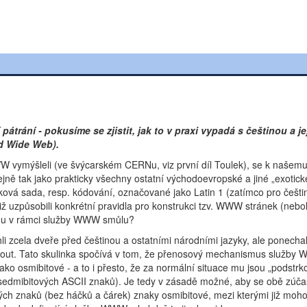
trání - pokusíme se zjistit, jak to v praxi vypadá s češtinou a je
d Wide Web).
WWW vymýšleli (ve švýcarském CERNu, viz první díl Toulek), se k naše
ejně tak jako prakticky všechny ostatní východoevropské a jiné „exotické
ková sada, resp. kódování, označované jako Latin 1 (zatímco pro češti
ž uzpůsobili konkrétní pravidla pro konstrukci tzv. WWW stránek (nebol
ou v rámci služby WWW smůlu?
li zcela dveře před češtinou a ostatními národními jazyky, ale ponecha
áhnout. Tato skulinka spočívá v tom, že přenosový mechanismus služby
jako osmibitové - a to i přesto, že za normální situace mu jsou „podstr
sedmibitových ASCII znaků). Je tedy v zásadě možné, aby se obě zúča
ých znaků (bez háčků a čárek) znaky osmibitové, mezi kterými již moh