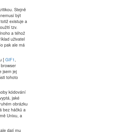
itikou. Stejně
e nemusí být
otiž existuje a
užití tzv.
ednoho a téhož
íklad uživatel
Co pak ale má
u [
GIF1
,
o browser
 jsem jej
sti tohoto
ůsoby kódování
vyptá, jaké
druhém obrázku
ná bez háčků a
rmě Unixu, a
 ale dají mu