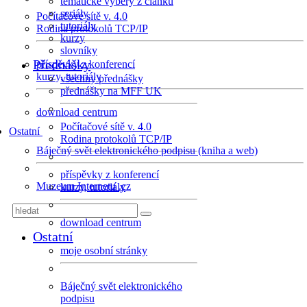
tematické výběry z článků
seriály
Počítačové sítě v. 4.0
tutoriály
Rodina protokolů TCP/IP
kurzy
slovníky
Přednášky
příspěvky z konferencí
kurzy, tutoriály
všechny přednášky
přednášky na MFF UK
download centrum
Počítačové sítě v. 4.0
Ostatní
Rodina protokolů TCP/IP
Báječný svět elektronického podpisu (kniha a web)
příspěvky z konferencí
Muzeum Internetu .cz
kurzy, tutoriály
download centrum
Ostatní
moje osobní stránky
Báječný svět elektronického
podpisu