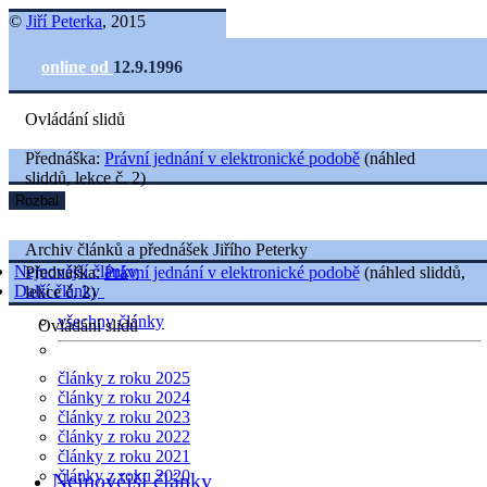
©
Jiří Peterka
, 2015
online od
12.9.1996
Ovládání slidů
Přednáška:
Právní jednání v elektronické podobě
(náhled
sliddů, lekce č. 2)
Rozbal
Archiv článků a přednášek Jiřího Peterky
Nejnovější články
Přednáška:
Právní jednání v elektronické podobě
(náhled sliddů,
Další články
lekce č. 2)
všechny články
Ovládání slidů
články z roku 2025
články z roku 2024
články z roku 2023
články z roku 2022
články z roku 2021
články z roku 2020
Nejnovější články