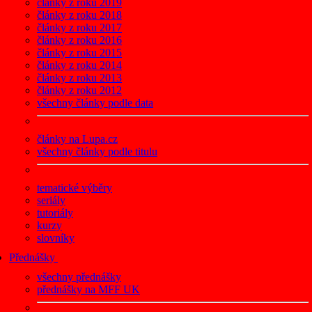
články z roku 2019
články z roku 2018
články z roku 2017
články z roku 2016
články z roku 2015
články z roku 2014
články z roku 2013
články z roku 2012
všechny články podle data
články na Lupa.cz
všechny články podle titulu
tematické výběry
seriály
tutoriály
kurzy
slovníky
Přednášky
všechny přednášky
přednášky na MFF UK